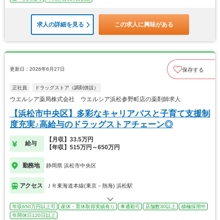
求人の詳細を見る
この求人に興味がある
更新日：2026年6月27日
保存する
正社員
ドラッグストア（調剤併設）
ウエルシア薬局株式会社 ウエルシア浜松参野町店の薬剤師求人
【浜松市中央区】多彩なキャリアパスと子育て支援制
度充実♪高給与のドラッグストアチェーン◎
【月収】33.5万円
給与
【年収】515万円～650万円
勤務地
静岡県 浜松市中央区
アクセス
ＪＲ東海道本線(東京－熱海) 浜松駅
年収650万円以上可
産休・育休取得実績有り
車通勤可
店舗数30以上
積極採用中
年間休日120日以上