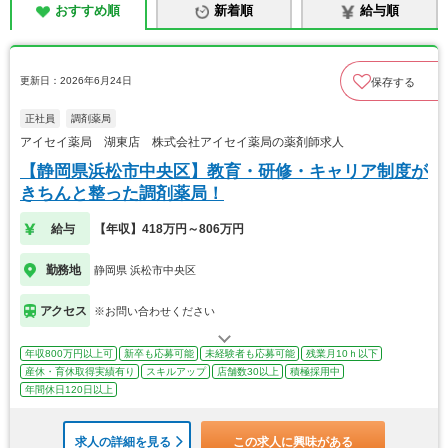
おすすめ順
新着順
給与順
更新日：2026年6月24日
保存する
正社員
調剤薬局
アイセイ薬局 湖東店 株式会社アイセイ薬局の薬剤師求人
【静岡県浜松市中央区】教育・研修・キャリア制度が
きちんと整った調剤薬局！
給与
【年収】418万円～806万円
勤務地
静岡県 浜松市中央区
アクセス
※お問い合わせください
年収800万円以上可
新卒も応募可能
未経験者も応募可能
残業月10ｈ以下
産休・育休取得実績有り
スキルアップ
店舗数30以上
積極採用中
年間休日120日以上
求人の詳細を見る
この求人に興味がある