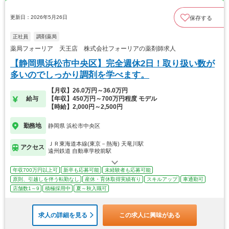
更新日：2026年5月26日
保存する
正社員
調剤薬局
薬局フォーリア 天王店 株式会社フォーリアの薬剤師求人
【静岡県浜松市中央区】完全週休2日！取り扱い数が
多いのでしっかり調剤を学べます。
【月収】26.0万円～36.0万円
給与
【年収】450万円～700万円程度 モデル
【時給】2,000円～2,500円
勤務地
静岡県 浜松市中央区
ＪＲ東海道本線(東京－熱海) 天竜川駅
アクセス
遠州鉄道 自動車学校前駅
年収700万円以上可
新卒も応募可能
未経験者も応募可能
原則、引越しを伴う転勤なし
産休・育休取得実績有り
スキルアップ
車通勤可
店舗数1～9
積極採用中
夏～秋入職可
求人の詳細を見る
この求人に興味がある