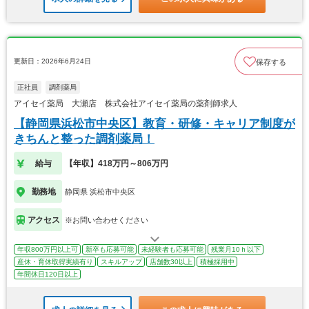
更新日：2026年6月24日
保存する
正社員
調剤薬局
アイセイ薬局 大瀬店 株式会社アイセイ薬局の薬剤師求人
【静岡県浜松市中央区】教育・研修・キャリア制度が
きちんと整った調剤薬局！
給与
【年収】418万円～806万円
勤務地
静岡県 浜松市中央区
アクセス
※お問い合わせください
年収800万円以上可
新卒も応募可能
未経験者も応募可能
残業月10ｈ以下
産休・育休取得実績有り
スキルアップ
店舗数30以上
積極採用中
年間休日120日以上