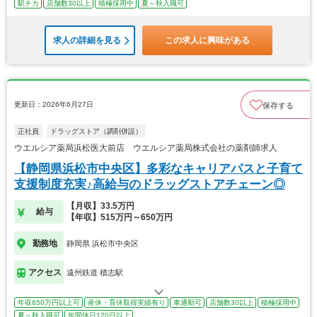
駅チカ
店舗数30以上
積極採用中
夏～秋入職可
求人の詳細を見る
この求人に興味がある
更新日：2026年6月27日
保存する
正社員
ドラッグストア（調剤併設）
ウエルシア薬局浜松医大前店 ウエルシア薬局株式会社の薬剤師求人
【静岡県浜松市中央区】多彩なキャリアパスと子育て
支援制度充実♪高給与のドラッグストアチェーン◎
【月収】33.5万円
給与
【年収】515万円～650万円
勤務地
静岡県 浜松市中央区
アクセス
遠州鉄道 積志駅
年収650万円以上可
産休・育休取得実績有り
車通勤可
店舗数30以上
積極採用中
夏～秋入職可
年間休日120日以上