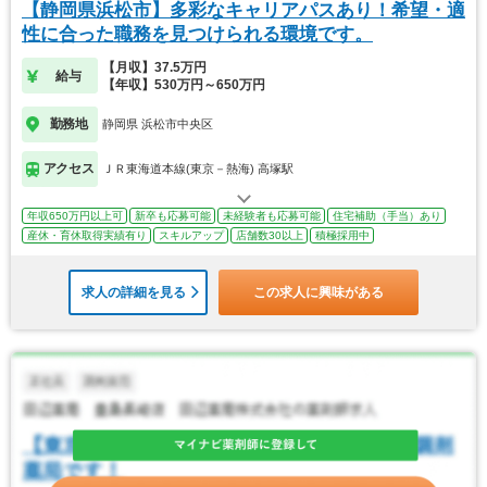
【静岡県浜松市】多彩なキャリアパスあり！希望・適
性に合った職務を見つけられる環境です。
【月収】37.5万円
給与
【年収】530万円～650万円
勤務地
静岡県 浜松市中央区
アクセス
ＪＲ東海道本線(東京－熱海) 高塚駅
年収650万円以上可
新卒も応募可能
未経験者も応募可能
住宅補助（手当）あり
産休・育休取得実績有り
スキルアップ
店舗数30以上
積極採用中
求人の詳細を見る
この求人に興味がある