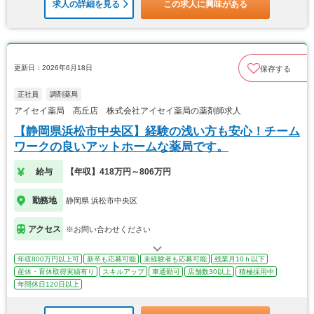
求人の詳細を見る
この求人に興味がある
更新日：2026年6月18日
保存する
正社員
調剤薬局
アイセイ薬局 高丘店 株式会社アイセイ薬局の薬剤師求人
【静岡県浜松市中央区】経験の浅い方も安心！チーム
ワークの良いアットホームな薬局です。
給与
【年収】418万円～806万円
勤務地
静岡県 浜松市中央区
アクセス
※お問い合わせください
年収800万円以上可
新卒も応募可能
未経験者も応募可能
残業月10ｈ以下
産休・育休取得実績有り
スキルアップ
車通勤可
店舗数30以上
積極採用中
年間休日120日以上