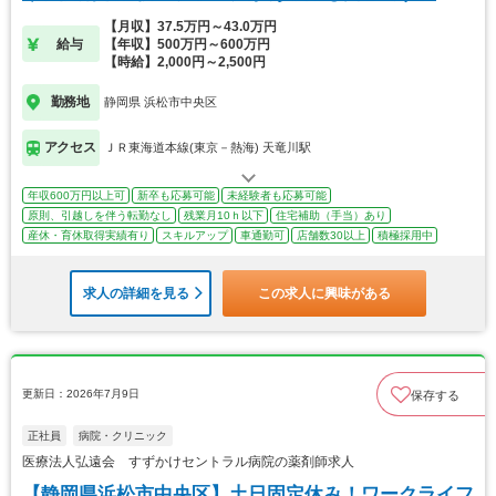
【月収】37.5万円～43.0万円
給与
【年収】500万円～600万円
【時給】2,000円～2,500円
勤務地
静岡県 浜松市中央区
アクセス
ＪＲ東海道本線(東京－熱海) 天竜川駅
年収600万円以上可
新卒も応募可能
未経験者も応募可能
原則、引越しを伴う転勤なし
残業月10ｈ以下
住宅補助（手当）あり
産休・育休取得実績有り
スキルアップ
車通勤可
店舗数30以上
積極採用中
求人の詳細を見る
この求人に興味がある
更新日：2026年7月9日
保存する
正社員
病院・クリニック
医療法人弘遠会 すずかけセントラル病院の薬剤師求人
【静岡県浜松市中央区】土日固定休み！ワークライフ