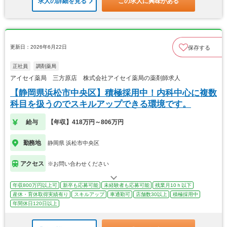
求人の詳細を見る
この求人に興味がある
更新日：2026年6月22日
保存する
正社員
調剤薬局
アイセイ薬局 三方原店 株式会社アイセイ薬局の薬剤師求人
【静岡県浜松市中央区】積極採用中！内科中心に複数
科目を扱うのでスキルアップできる環境です。
給与
【年収】418万円～806万円
勤務地
静岡県 浜松市中央区
アクセス
※お問い合わせください
年収800万円以上可
新卒も応募可能
未経験者も応募可能
残業月10ｈ以下
産休・育休取得実績有り
スキルアップ
車通勤可
店舗数30以上
積極採用中
年間休日120日以上