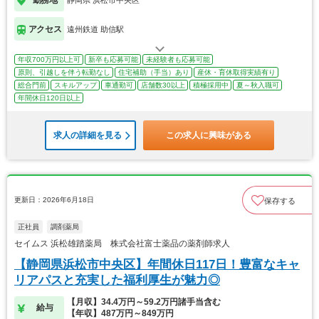
アクセス
遠州鉄道 助信駅
年収700万円以上可
新卒も応募可能
未経験者も応募可能
原則、引越しを伴う転勤なし
住宅補助（手当）あり
産休・育休取得実績有り
総合門前
スキルアップ
車通勤可
店舗数30以上
積極採用中
夏～秋入職可
年間休日120日以上
求人の詳細を見る
この求人に興味がある
更新日：2026年6月18日
保存する
正社員
調剤薬局
セイムス 浜松雄踏薬局 株式会社富士薬品の薬剤師求人
【静岡県浜松市中央区】年間休日117日！豊富なキャ
リアパスと充実した福利厚生が魅力◎
【月収】34.4万円～59.2万円諸手当含む
給与
【年収】487万円～849万円