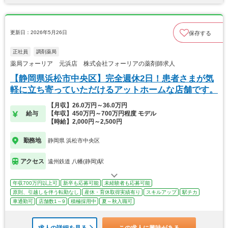
更新日：2026年5月26日
保存する
正社員
調剤薬局
薬局フォーリア 元浜店 株式会社フォーリアの薬剤師求人
【静岡県浜松市中央区】完全週休2日！患者さまが気
軽に立ち寄っていただけるアットホームな店舗です。
【月収】26.0万円～36.0万円
給与
【年収】450万円～700万円程度 モデル
【時給】2,000円～2,500円
勤務地
静岡県 浜松市中央区
アクセス
遠州鉄道 八幡(静岡)駅
年収700万円以上可
新卒も応募可能
未経験者も応募可能
原則、引越しを伴う転勤なし
産休・育休取得実績有り
スキルアップ
駅チカ
車通勤可
店舗数1～9
積極採用中
夏～秋入職可