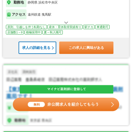
勤務地
静岡県 浜松市中央区
アクセス
遠州鉄道 曳馬駅
原則、引越しを伴う転勤なし
産休・育休取得実績有り
駅チカ
車通勤可
店舗数1～9
積極採用中
夏～秋入職可
求人の詳細を見る
この求人に興味がある