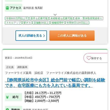
アクセス
遠州鉄道 曳馬駅
年収800万円以上可
新卒も応募可能
未経験者も応募可能
産休・育休取得実績有り
スキルアップ
駅チカ
店舗数30以上
積極採用中
年間休日120日以上
求人の詳細を見る
この求人に興味がある
更新日：2026年6月18日
保存する
正社員
調剤薬局
ファーマライズ薬局 浜松店 ファーマライズ株式会社の薬剤師求人
【静岡県浜松市中央区】総合門前で幅広い調剤を経験
でき、在宅医療にも力を入れている薬局です。
【月収】28.1万円～31.2万円
給与
【年収】450万円～750万円
【時給】2,000円～2,500円
勤務地
静岡県 浜松市中央区