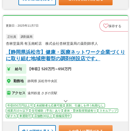
更新日：2025年11月7日
保存する
正社員
調剤薬局
杏林堂薬局 有玉南町店 株式会社杏林堂薬局の薬剤師求人
【静岡県浜松市】健康・医療ネットワーク企業づくり
に取り組む地域密着型の調剤併設店です。
給与
【年収】520万円～650万円
勤務地
静岡県 浜松市中央区
アクセス
遠州鉄道 さぎの宮駅
年収650万円以上可
未経験者も応募可能
原則、引越しを伴う転勤なし
残業月10ｈ以下
住宅補助（手当）あり
産休・育休取得実績有り
スキルアップ
駅チカ
車通勤可
店舗数30以上
積極採用中