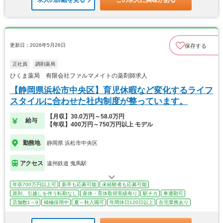
求人の詳細を見る
この求人に興味がある
更新日：2026年5月26日
保存する
正社員
調剤薬局
ひくま薬局 有限会社ファルマメイトの薬剤師求人
【静岡県浜松市中央区】育児休暇など変化するライフ
スタイルに合わせた社内制度が整っています。
【月収】30.0万円～58.0万円
給与
【年収】400万円～750万円以上 モデル
勤務地
静岡県 浜松市中央区
アクセス
遠州鉄道 曳馬駅
年収700万円以上可
新卒も応募可能
未経験者も応募可能
原則、引越しを伴う転勤なし
産休・育休取得実績有り
駅チカ
車通勤可
店舗数1～9
積極採用中
夏～秋入職可
年間休日120日以上
在宅業務あり