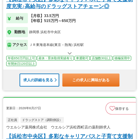
度充実♪高給与のドラッグストアチェーン◎
【月収】33.5万円
給与
【年収】515万円～650万円
勤務地
静岡県 浜松市中央区
アクセス
ＪＲ東海道本線(東京－熱海) 浜松駅
年収650万円以上可
産休・育休取得実績有り
車通勤可
店舗数30以上
積極採用中
年間休日120日以上
求人の詳細を見る
この求人に興味がある
更新日：2026年6月27日
保存する
正社員
ドラッグストア（調剤併設）
ウエルシア薬局株式会社 ウエルシア浜松西町店の薬剤師求人
【浜松市中央区】多彩なキャリアパスと子育て支援制