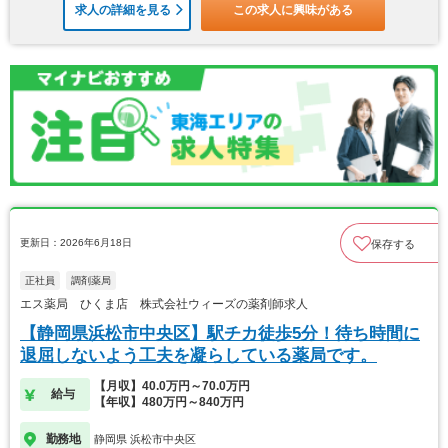
求人の詳細を見る
この求人に興味がある
更新日：2026年6月18日
保存する
正社員
調剤薬局
エス薬局 ひくま店 株式会社ウィーズの薬剤師求人
【静岡県浜松市中央区】駅チカ徒歩5分！待ち時間に
退屈しないよう工夫を凝らしている薬局です。
【月収】40.0万円～70.0万円
給与
【年収】480万円～840万円
勤務地
静岡県 浜松市中央区