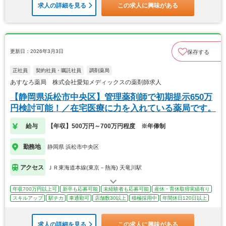
求人の詳細を見る
この求人に興味がある
更新日：2026年3月3日
保存する
正社員
契約社員・嘱託社員
調剤薬局
あすなろ薬局 株式会社愛知メディックスの薬剤師求人
【静岡県浜松市中央区】管理薬剤師で初期提示650万
円検討可能！／在宅医療に力を入れている薬局です。
給与
【年収】500万円～700万円程度 ※年俸制
勤務地
静岡県 浜松市中央区
アクセス
ＪＲ東海道本線(東京－熱海) 天竜川駅
年収700万円以上可
新卒も応募可能
未経験者も応募可能
産休・育休取得実績有り
スキルアップ
駅チカ
車通勤可
店舗数30以上
積極採用中
年間休日120日以上
求人の詳細を見る
この求人に興味がある