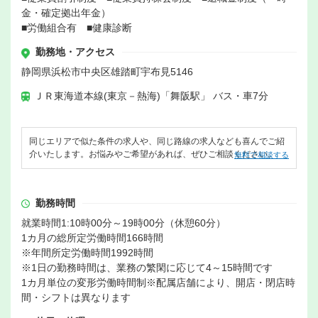
金・確定拠出年金）
■労働組合有 ■健康診断
勤務地・アクセス
静岡県浜松市中央区雄踏町宇布見5146
ＪＲ東海道本線(東京－熱海)「舞阪駅」 バス・車7分
同じエリアで似た条件の求人や、同じ路線の求人なども喜んでご紹
介いたします。お悩みやご希望があれば、ぜひご相談ください。
無料で相談する
勤務時間
就業時間1:10時00分～19時00分（休憩60分）
1カ月の総所定労働時間166時間
※年間所定労働時間1992時間
※1日の勤務時間は、業務の繁閑に応じて4～15時間です
1カ月単位の変形労働時間制※配属店舗により、開店・閉店時
間・シフトは異なります