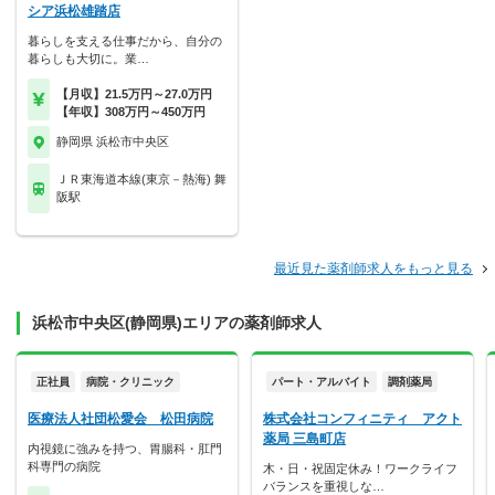
シア浜松雄踏店
暮らしを支える仕事だから、自分の
暮らしも大切に。業…
【月収】21.5万円～27.0万円
【年収】308万円～450万円
静岡県 浜松市中央区
ＪＲ東海道本線(東京－熱海) 舞
阪駅
最近見た薬剤師求人をもっと見る
浜松市中央区(静岡県)エリアの薬剤師求人
正社員
病院・クリニック
パート・アルバイト
調剤薬局
医療法人社団松愛会 松田病院
株式会社コンフィニティ アクト
薬局 三島町店
内視鏡に強みを持つ、胃腸科・肛門
科専門の病院
木・日・祝固定休み！ワークライフ
バランスを重視しな…