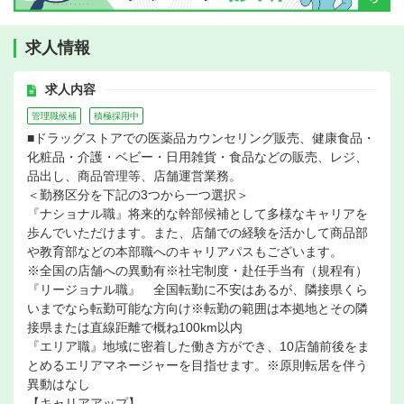
求人情報
求人内容
管理職候補
積極採用中
■ドラッグストアでの医薬品カウンセリング販売、健康食品・
化粧品・介護・ベビー・日用雑貨・食品などの販売、レジ、
品出し、商品管理等、店舗運営業務。
＜勤務区分を下記の3つから一つ選択＞
『ナショナル職』将来的な幹部候補として多様なキャリアを
歩んでいただけます。また、店舗での経験を活かして商品部
や教育部などの本部職へのキャリアパスもございます。
※全国の店舗への異動有※社宅制度・赴任手当有（規程有）
『リージョナル職』 全国転勤に不安はあるが、隣接県くら
いまでなら転勤可能な方向け※転勤の範囲は本拠地とその隣
接県または直線距離で概ね100km以内
『エリア職』地域に密着した働き方ができ、10店舗前後をま
とめるエリアマネージャーを目指せます。※原則転居を伴う
異動はなし
【キャリアアップ】