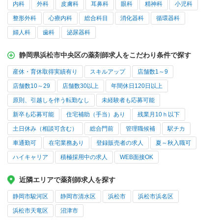
内科
外科
皮膚科
耳鼻科
眼科
精神科
小児科
整形外科
心療内科
総合科目
消化器科
循環器科
婦人科
歯科
泌尿器科
静岡県浜松市中央区の薬剤師求人をこだわり条件で探す
産休・育休取得実績有り
スキルアップ
店舗数1～9
店舗数10～29
店舗数30以上
年間休日120日以上
原則、引越しを伴う転勤なし
未経験者も応募可能
新卒も応募可能
住宅補助（手当）あり
残業月10ｈ以下
土日休み（相談可含む）
総合門前
管理職候補
駅チカ
車通勤可
在宅業務あり
登録販売者の求人
夏～秋入職可
ハイキャリア
積極採用中の求人
WEB面接OK
近隣エリアで薬剤師求人を探す
静岡市駿河区
静岡市清水区
浜松市
浜松市浜名区
浜松市天竜区
沼津市