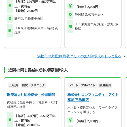
【年収】320万円～550万円以
上（賞与込）
【時給】2,000円～
【時給】2,000円～
静岡県 浜松市中央区
静岡県 浜松市中央区
ＪＲ東海道本線(東京－熱海) 浜
ＪＲ東海道本線(東京－熱海) 高
松駅
塚駅
浜松市中央区(静岡県)エリアの薬剤師求人をもっと見る
近隣の同じ路線の別の薬剤師求人
正社員
病院・クリニック
パート・アルバイト
調剤薬局
医療法人社団松愛会 松田病院
株式会社コンフィニティ アクト
薬局 三島町店
内視鏡に強みを持つ、胃腸科・肛門
科専門の病院
木・日・祝固定休み！ワークライフ
バランスを重視しな…
【年収】320万円～550万円以
上（賞与込）
【時給】2,000円～
【時給】2,000円～