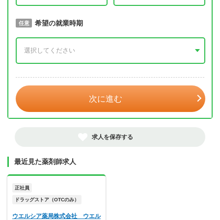
取得予定年
希望の就業時期
必須
任意
年 3月
次に進む
求人を保存する
最近見た薬剤師求人
正社員
ドラッグストア（OTCのみ）
ウエルシア薬局株式会社 ウエル