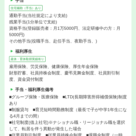
手当
住宅補助（手当）あり
通勤手当(当社規定により支給)
残業手当(1分単位で支給)
資格手当(登録販売者：月1万5000円、法定研修中の方：月
5000円)
その他手当(役職手当、赴任手当、夜勤手当、)
福利厚生
産休・育休取得実績有り
雇用保険、労災保険、健康保険、厚生年金保険
財形貯蓄、社員持株会制度、慶弔見舞金制度、社員割引制
度、資金貸付制度
手当・福利厚生備考
■グループ保険・医療保険 ■LTD(長期障害所得補償保険)制度
あり
■制服貸与 ■育児短時間勤務制度（最長で子が中学1年生にな
る4月までの間）
■社宅制度(借上社宅)※ナショナル職・リージョナル職を選択
して、転居を伴う異動が発生した場合
■従業員割引制度 ■従業員持株会制度 ■退職金制度（一時