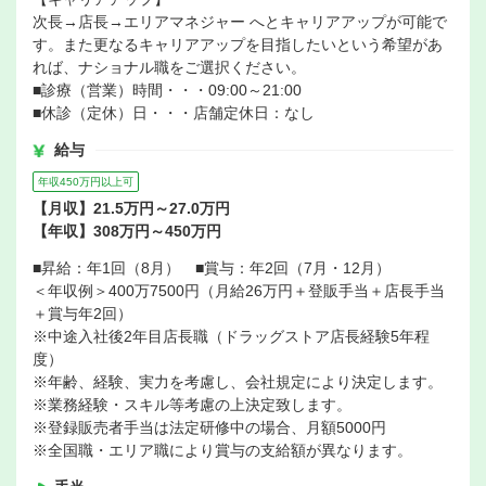
次長→店長→エリアマネジャー へとキャリアアップが可能で
す。また更なるキャリアアップを目指したいという希望があ
れば、ナショナル職をご選択ください。
■診療（営業）時間・・・09:00～21:00
■休診（定休）日・・・店舗定休日：なし
給与
年収450万円以上可
【月収】21.5万円～27.0万円
【年収】308万円～450万円
■昇給：年1回（8月） ■賞与：年2回（7月・12月）
＜年収例＞400万7500円（月給26万円＋登販手当＋店長手当
＋賞与年2回）
※中途入社後2年目店長職（ドラッグストア店長経験5年程
度）
※年齢、経験、実力を考慮し、会社規定により決定します。
※業務経験・スキル等考慮の上決定致します。
※登録販売者手当は法定研修中の場合、月額5000円
※全国職・エリア職により賞与の支給額が異なります。