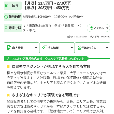
【月収】21.5万円～27.0万円
給与
【年収】308万円～450万円
勤務時間
就業時間1:10時00分～19時00分（休憩60分）
ＪＲ東海道本線(東京－熱海)「舞阪駅」 バ
最寄り駅
アクセス
ス・車7分
更新日：2026/06/18 求人番号：9054829
求人情報
法人情報
類似の求人
ウエルシア薬局株式会社 ウエルシア浜松雄…のポイント
自律型マネジメントが実現できる人を育てる方針
様々な研修制度が豊富なウエルシア薬局。大手チェーンならではの
充実さを誇ります。入社以降、現場でのOJT研修や新商品勉強会、
自己啓発の研修など、キャリアを積んで行く上で、さまざまな研修
を整えています。
さまざまなキャリアが実現できる環境です
登録販売者としての現場での役割から、店長、エリア店長、営業部
長などの管理職のキャリアから、本部スタッフとして活躍するキャ
リアを目指せる会社です。【勤務地について】エリア職では原則、