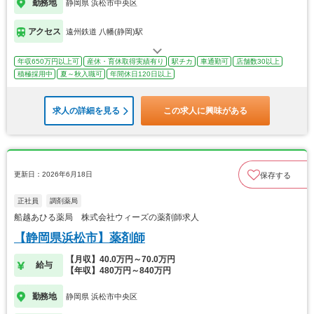
勤務地
静岡県 浜松市中央区
アクセス
遠州鉄道 八幡(静岡)駅
年収650万円以上可
産休・育休取得実績有り
駅チカ
車通勤可
店舗数30以上
積極採用中
夏～秋入職可
年間休日120日以上
求人の詳細を見る
この求人に興味がある
更新日：2026年6月18日
保存する
正社員
調剤薬局
船越あひる薬局 株式会社ウィーズの薬剤師求人
【静岡県浜松市】薬剤師
【月収】40.0万円～70.0万円
給与
【年収】480万円～840万円
勤務地
静岡県 浜松市中央区