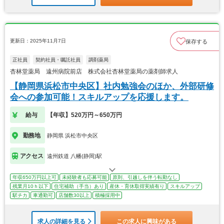
更新日：2025年11月7日
保存する
正社員
契約社員・嘱託社員
調剤薬局
杏林堂薬局 遠州病院前店 株式会社杏林堂薬局の薬剤師求人
【静岡県浜松市中央区】社内勉強会のほか、外部研修
会への参加可能！スキルアップを応援します。
給与
【年収】520万円～650万円
勤務地
静岡県 浜松市中央区
アクセス
遠州鉄道 八幡(静岡)駅
年収650万円以上可
未経験者も応募可能
原則、引越しを伴う転勤なし
残業月10ｈ以下
住宅補助（手当）あり
産休・育休取得実績有り
スキルアップ
駅チカ
車通勤可
店舗数30以上
積極採用中
求人の詳細を見る
この求人に興味がある