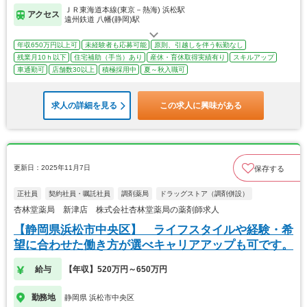
ＪＲ東海道本線(東京－熱海) 浜松駅
アクセス
遠州鉄道 八幡(静岡)駅
年収650万円以上可
未経験者も応募可能
原則、引越しを伴う転勤なし
残業月10ｈ以下
住宅補助（手当）あり
産休・育休取得実績有り
スキルアップ
車通勤可
店舗数30以上
積極採用中
夏～秋入職可
求人の詳細を見る
この求人に興味がある
更新日：2025年11月7日
保存する
正社員
契約社員・嘱託社員
調剤薬局
ドラッグストア（調剤併設）
杏林堂薬局 新津店 株式会社杏林堂薬局の薬剤師求人
【静岡県浜松市中央区】 ライフスタイルや経験・希
望に合わせた働き方が選べキャリアアップも可です。
給与
【年収】520万円～650万円
勤務地
静岡県 浜松市中央区