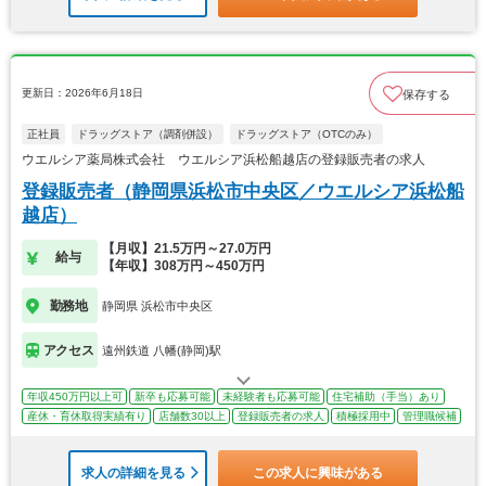
更新日：2026年6月18日
保存する
正社員
ドラッグストア（調剤併設）
ドラッグストア（OTCのみ）
ウエルシア薬局株式会社 ウエルシア浜松船越店の登録販売者の求人
登録販売者（静岡県浜松市中央区／ウエルシア浜松船
越店）
【月収】21.5万円～27.0万円
給与
【年収】308万円～450万円
勤務地
静岡県 浜松市中央区
アクセス
遠州鉄道 八幡(静岡)駅
年収450万円以上可
新卒も応募可能
未経験者も応募可能
住宅補助（手当）あり
産休・育休取得実績有り
店舗数30以上
登録販売者の求人
積極採用中
管理職候補
求人の詳細を見る
この求人に興味がある