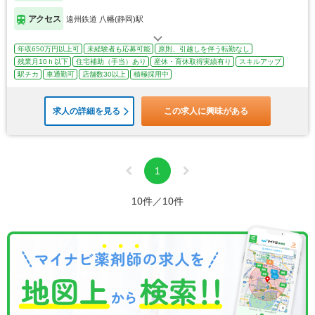
アクセス
遠州鉄道 八幡(静岡)駅
年収650万円以上可
未経験者も応募可能
原則、引越しを伴う転勤なし
残業月10ｈ以下
住宅補助（手当）あり
産休・育休取得実績有り
スキルアップ
駅チカ
車通勤可
店舗数30以上
積極採用中
求人の詳細を見る
この求人に興味がある
1
10件／10件