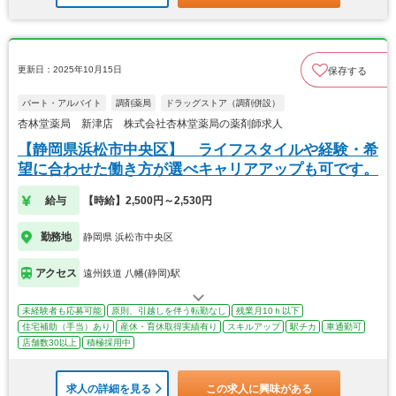
更新日：2025年10月15日
保存する
パート・アルバイト
調剤薬局
ドラッグストア（調剤併設）
杏林堂薬局 新津店 株式会社杏林堂薬局の薬剤師求人
【静岡県浜松市中央区】 ライフスタイルや経験・希
望に合わせた働き方が選べキャリアアップも可です。
給与
【時給】2,500円～2,530円
勤務地
静岡県 浜松市中央区
アクセス
遠州鉄道 八幡(静岡)駅
未経験者も応募可能
原則、引越しを伴う転勤なし
残業月10ｈ以下
住宅補助（手当）あり
産休・育休取得実績有り
スキルアップ
駅チカ
車通勤可
店舗数30以上
積極採用中
求人の詳細を見る
この求人に興味がある