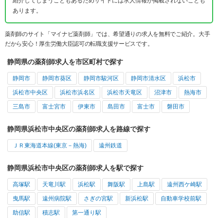
紹介してしまうこともあるためサイトには求人情報が掲載されないことも
あります。
薬剤師のサイト「マイナビ薬剤師」では、希望通りの求人を無料でご紹介。大手
だから安心！厚生労働大臣認可の転職支援サービスです。
静岡県の薬剤師求人を市区町村で探す
静岡市
静岡市葵区
静岡市駿河区
静岡市清水区
浜松市
浜松市中央区
浜松市浜名区
浜松市天竜区
沼津市
熱海市
三島市
富士宮市
伊東市
島田市
富士市
磐田市
静岡県浜松市中央区の薬剤師求人を路線で探す
ＪＲ東海道本線(東京－熱海)
遠州鉄道
静岡県浜松市中央区の薬剤師求人を駅で探す
高塚駅
天竜川駅
浜松駅
舞阪駅
上島駅
遠州西ケ崎駅
曳馬駅
遠州病院駅
さぎの宮駅
新浜松駅
自動車学校前駅
助信駅
積志駅
第一通り駅