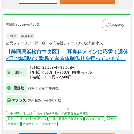
更新日：2025年6月20日
保存する
正社員
調剤薬局
薬局フォーリア 野口店 株式会社フォーリアの薬剤師求人
【静岡県浜松市中央区】 耳鼻科メインに応需！週休
2日で無理なく勤務できる体制作りを行っています。
【月収】26.0万円～36.0万円
給与
【年収】450万円～700万円程度 モデル
【時給】2,000円～2,500円
勤務地
静岡県 浜松市中央区
アクセス
遠州鉄道 八幡(静岡)駅
年収700万円以上可
新卒も応募可能
未経験者も応募可能
原則、引越しを伴う転勤なし
産休・育休取得実績有り
スキルアップ
駅チカ
車通勤可
店舗数1～9
積極採用中