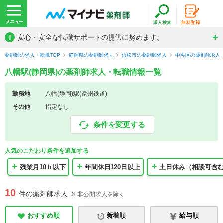
!
安心・安全な転職サポートの提供に努めます。
薬剤師の求人・転職TOP
静岡県の薬剤師求人
浜松市の薬剤師求人
中央区の薬剤師求人
八幡駅(静岡県)の薬剤師求人・転職情報一覧
勤務地
八幡(静岡)駅(遠州鉄道)
その他
指定なし
条件を変更する
人気のこだわり条件を追加する
残業月10ｈ以下
年間休日120日以上
土日休み（相談可含
10
件の薬剤師求人
※ 非公開求人を除く
おすすめ順
新着順
給与順