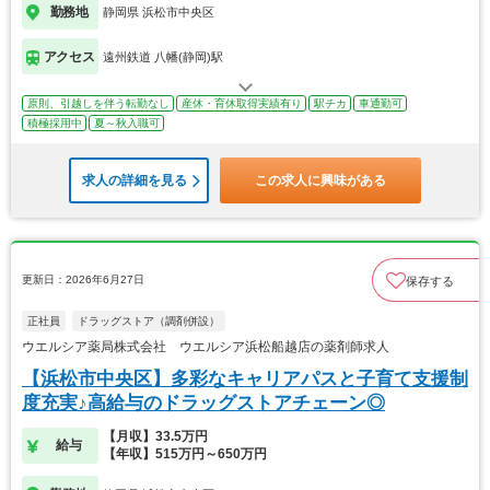
勤務地
静岡県 浜松市中央区
アクセス
遠州鉄道 八幡(静岡)駅
原則、引越しを伴う転勤なし
産休・育休取得実績有り
駅チカ
車通勤可
積極採用中
夏～秋入職可
求人の詳細を見る
この求人に興味がある
更新日：2026年6月27日
保存する
正社員
ドラッグストア（調剤併設）
ウエルシア薬局株式会社 ウエルシア浜松船越店の薬剤師求人
【浜松市中央区】多彩なキャリアパスと子育て支援制
度充実♪高給与のドラッグストアチェーン◎
【月収】33.5万円
給与
【年収】515万円～650万円