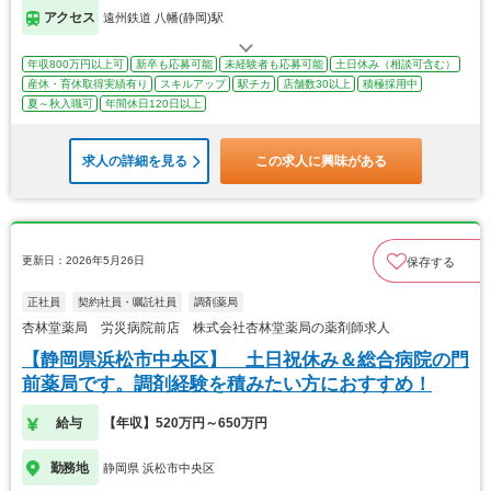
アクセス
遠州鉄道 八幡(静岡)駅
年収800万円以上可
新卒も応募可能
未経験者も応募可能
土日休み（相談可含む）
産休・育休取得実績有り
スキルアップ
駅チカ
店舗数30以上
積極採用中
夏～秋入職可
年間休日120日以上
求人の詳細を見る
この求人に興味がある
更新日：2026年5月26日
保存する
正社員
契約社員・嘱託社員
調剤薬局
杏林堂薬局 労災病院前店 株式会社杏林堂薬局の薬剤師求人
【静岡県浜松市中央区】 土日祝休み＆総合病院の門
前薬局です。調剤経験を積みたい方におすすめ！
給与
【年収】520万円～650万円
勤務地
静岡県 浜松市中央区