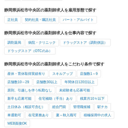
静岡県浜松市中央区の薬剤師求人を雇用形態で探す
正社員
契約社員・嘱託社員
パート・アルバイト
静岡県浜松市中央区の薬剤師求人を仕事内容で探す
調剤薬局
病院・クリニック
ドラッグストア（調剤併設）
ドラッグストア（OTCのみ）
静岡県浜松市中央区の薬剤師求人をこだわり条件で探す
産休・育休取得実績有り
スキルアップ
店舗数1～9
店舗数10～29
店舗数30以上
年間休日120日以上
原則、引越しを伴う転勤なし
未経験者も応募可能
新卒も応募可能
住宅補助（手当）あり
残業月10ｈ以下
土日休み（相談可含む）
総合門前
管理職候補
駅チカ
車通勤可
在宅業務あり
夏～秋入職可
積極採用中の求人
WEB面接OK