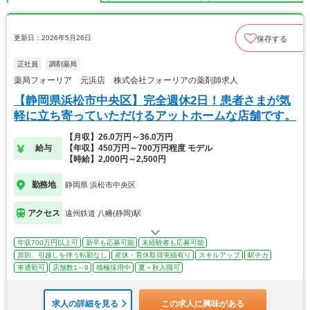
更新日：2026年5月26日
保存する
正社員
調剤薬局
薬局フォーリア 元浜店 株式会社フォーリアの薬剤師求人
【静岡県浜松市中央区】完全週休2日！患者さまが気
軽に立ち寄っていただけるアットホームな店舗です。
【月収】26.0万円～36.0万円
給与
【年収】450万円～700万円程度 モデル
【時給】2,000円～2,500円
勤務地
静岡県 浜松市中央区
アクセス
遠州鉄道 八幡(静岡)駅
年収700万円以上可
新卒も応募可能
未経験者も応募可能
原則、引越しを伴う転勤なし
産休・育休取得実績有り
スキルアップ
駅チカ
車通勤可
店舗数1～9
積極採用中
夏～秋入職可
求人の詳細を見る
この求人に興味がある