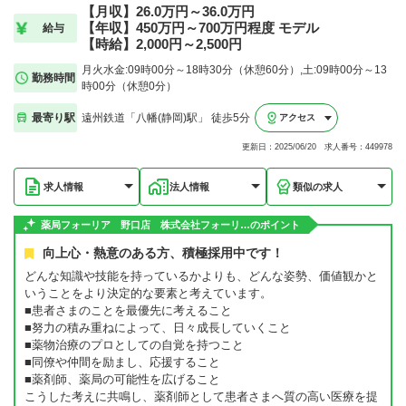
【月収】26.0万円～36.0万円
【年収】450万円～700万円程度 モデル
給与
【時給】2,000円～2,500円
月火水金:09時00分～18時30分（休憩60分）,土:09時00分～13
勤務時間
時00分（休憩0分）
最寄り駅
遠州鉄道「八幡(静岡)駅」 徒歩5分
アクセス
更新日：2025/06/20 求人番号：449978
求人情報
法人情報
類似の求人
薬局フォーリア 野口店 株式会社フォーリ…のポイント
向上心・熱意のある方、積極採用中です！
どんな知識や技能を持っているかよりも、どんな姿勢、価値観かと
いうことをより決定的な要素と考えています。
■患者さまのことを最優先に考えること
■努力の積み重ねによって、日々成長していくこと
■薬物治療のプロとしての自覚を持つこと
■同僚や仲間を励まし、応援すること
■薬剤師、薬局の可能性を広げること
こうした考えに共鳴し、薬剤師として患者さまへ質の高い医療を提