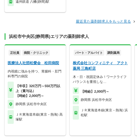
遠州鉄道 八幡(静岡)駅
最近見た薬剤師求人をもっと見る
浜松市中央区(静岡県)エリアの薬剤師求人
正社員
病院・クリニック
パート・アルバイト
調剤薬局
医療法人社団松愛会 松田病院
株式会社コンフィニティ アクト
薬局 三島町店
内視鏡に強みを持つ、胃腸科・肛門
科専門の病院
木・日・祝固定休み！ワークライフ
バランスを重視しな…
【年収】320万円～550万円以
上（賞与込）
【時給】2,000円～
【時給】2,000円～
静岡県 浜松市中央区
静岡県 浜松市中央区
ＪＲ東海道本線(東京－熱海) 浜
ＪＲ東海道本線(東京－熱海) 高
松駅
塚駅