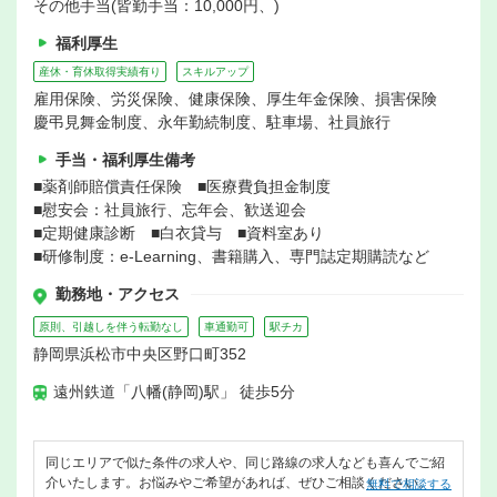
その他手当(皆勤手当：10,000円、)
福利厚生
産休・育休取得実績有り
スキルアップ
雇用保険、労災保険、健康保険、厚生年金保険、損害保険
慶弔見舞金制度、永年勤続制度、駐車場、社員旅行
手当・福利厚生備考
■薬剤師賠償責任保険 ■医療費負担金制度
■慰安会：社員旅行、忘年会、歓送迎会
■定期健康診断 ■白衣貸与 ■資料室あり
■研修制度：e-Learning、書籍購入、専門誌定期購読など
勤務地・アクセス
原則、引越しを伴う転勤なし
車通勤可
駅チカ
静岡県浜松市中央区野口町352
遠州鉄道「八幡(静岡)駅」 徒歩5分
同じエリアで似た条件の求人や、同じ路線の求人なども喜んでご紹
介いたします。お悩みやご希望があれば、ぜひご相談ください。
無料で相談する