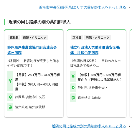
浜松市中央区(静岡県)エリアの薬剤師求人をもっと見る
近隣の同じ路線の別の薬剤師求人
正社員
病院・クリニック
正社員
病院・クリニック
静岡県厚生農業協同組合連合会
独立行政法人労働者健康安全機
遠州病院
構 浜松労災病院
福利厚生・教育制度が充実した働き
《年間休日122日》 日勤のみ＆土
やすい病院です！
日祝休みで働きや…
【月収】28.1万円～31.0万円程
【年収】350万円～550万円程
度
度から（経験による加味あり）
【年収】393万円～435万円程
静岡県 浜松市中央区
度
静岡県 浜松市中央区
遠州鉄道 助信駅
遠州鉄道 遠州病院駅
近隣の同じ路線の別の薬剤師求人をもっと見る