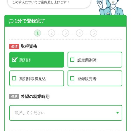
この求人についてご案内差し上げます！
1分で登録完了
1
2
3
4
5
取得資格
必須
必須
薬剤師
認定薬剤師
薬剤師取得見込
登録販売者
取得予定年
希望の就業時期
必須
任意
年 3月