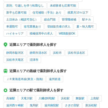
原則、引越しを伴う転勤なし
未経験者も応募可能
新卒も応募可能
住宅補助（手当）あり
残業月10ｈ以下
土日休み（相談可含む）
総合門前
管理職候補
駅チカ
車通勤可
在宅業務あり
登録販売者の求人
夏～秋入職可
ハイキャリア
積極採用中の求人
WEB面接OK
近隣エリアで薬剤師求人を探す
静岡市駿河区
静岡市清水区
浜松市
浜松市浜名区
浜松市天竜区
沼津市
近隣エリアの路線で薬剤師求人を探す
ＪＲ東海道本線(東京－熱海)
遠州鉄道
近隣エリアの駅で薬剤師求人を探す
高塚駅
天竜川駅
八幡(静岡)駅
浜松駅
舞阪駅
上島駅
遠州西ケ崎駅
曳馬駅
遠州病院駅
さぎの宮駅
新浜松駅