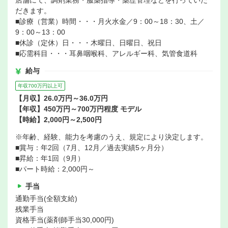
店舗にて、調剤業務・服薬指導・薬歴管理などを行っていた
だきます。
■診療（営業）時間・・・月火水金／9：00～18：30、土／
9：00～13：00
■休診（定休）日・・・木曜日、日曜日、祝日
■応需科目・・・耳鼻咽喉科、アレルギー科、気管食道科
給与
年収700万円以上可
【月収】26.0万円～36.0万円
【年収】450万円～700万円程度 モデル
【時給】2,000円～2,500円
※年齢、経験、能力を考慮のうえ、規定により決定します。
■賞与：年2回（7月、12月／過去実績5ヶ月分）
■昇給：年1回（9月）
■パート時給：2,000円～
手当
通勤手当(全額支給)
残業手当
資格手当(薬剤師手当30,000円)