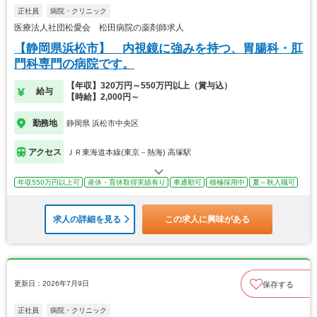
正社員
病院・クリニック
医療法人社団松愛会 松田病院の薬剤師求人
【静岡県浜松市】 内視鏡に強みを持つ、胃腸科・肛
門科専門の病院です。
【年収】320万円～550万円以上（賞与込）
給与
【時給】2,000円～
勤務地
静岡県 浜松市中央区
アクセス
ＪＲ東海道本線(東京－熱海) 高塚駅
年収550万円以上可
産休・育休取得実績有り
車通勤可
積極採用中
夏～秋入職可
求人の詳細を見る
この求人に興味がある
更新日：2026年7月9日
保存する
正社員
病院・クリニック