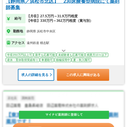
【静岡県／浜松市北区】 230床療養型病院にて薬剤
師募集
【月収】27.5万円～31.9万円程度
給与
【年収】330万円～362万円程度（賞与別）
勤務地
静岡県 浜松市中央区
アクセス
遠州鉄道 積志駅
年収350万円以上可
新卒も応募可能
未経験者も応募可能
残業月10ｈ以下
産休・育休取得実績有り
車通勤可
積極採用中
夏～秋入職可
求人の詳細を見る
この求人に興味がある