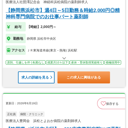
医療法人社団澤記念会 神経科浜松病院の薬剤師求人
【静岡県浜松市】週4日～5日勤務＆時給2,000円◎精
神科専門病院でのお仕事パート薬剤師
給与
【時給】2,000円～
勤務地
静岡県 浜松市中央区
アクセス
ＪＲ東海道本線(東京－熱海) 浜松駅
原則、引越しを伴う転勤なし
残業月10ｈ以下
産休・育休取得実績有り
積極採用中
求人の詳細を見る
この求人に興味がある
更新日：2026年6月19日
保存する
正社員
病院・クリニック
医療法人豊岡会 浜松とよおか病院の薬剤師求人