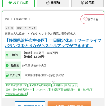
おすすめ順
新着順
給与順
更新日：2026年7月9日
保存する
正社員
病院・クリニック
医療法人弘遠会 すずかけセントラル病院の薬剤師求人
【静岡県浜松市中央区】土日固定休み！ワークライフ
バランスをとりながらスキルアップができます。
【年収】311万円～435万円
給与
【時給】1,800円～
勤務地
静岡県 浜松市中央区
アクセス
ＪＲ東海道本線(東京－熱海) 浜松駅
年収400万円以上可
未経験者も応募可能
住宅補助（手当）あり
産休・育休取得実績有り
スキルアップ
車通勤可
積極採用中
夏～秋入職可
年間休日120日以上