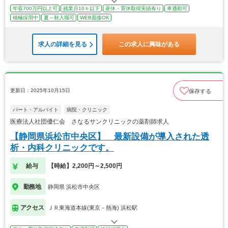
年収700万円以上可
残業月10ｈ以下
産休・育休取得実績有り
車通勤可
積極採用中
夏～秋入職可
WEB面接OK
求人の詳細を見る
この求人に興味がある
更新日：2025年10月15日
保存する
パート・アルバイト
病院・クリニック
医療法人社団優仁会 さなるサンクリニックの薬剤師求人
【静岡県浜松市中央区】 最新設備が導入された透
析・内科クリニックです。
給与
【時給】2,200円～2,500円
勤務地
静岡県 浜松市中央区
アクセス
ＪＲ東海道本線(東京－熱海) 浜松駅