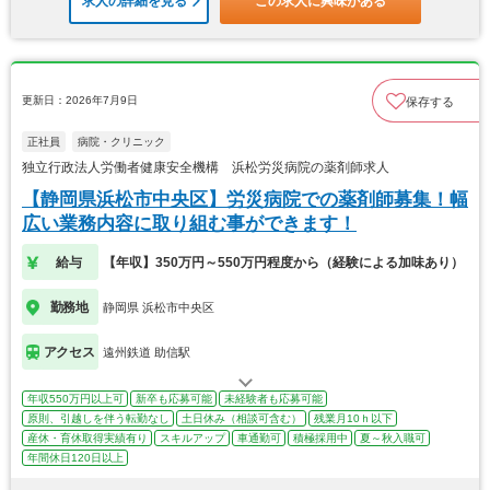
求人の詳細を見る
この求人に興味がある
更新日：2026年7月9日
保存する
正社員
病院・クリニック
独立行政法人労働者健康安全機構 浜松労災病院の薬剤師求人
【静岡県浜松市中央区】労災病院での薬剤師募集！幅
広い業務内容に取り組む事ができます！
給与
【年収】350万円～550万円程度から（経験による加味あり）
勤務地
静岡県 浜松市中央区
アクセス
遠州鉄道 助信駅
年収550万円以上可
新卒も応募可能
未経験者も応募可能
原則、引越しを伴う転勤なし
土日休み（相談可含む）
残業月10ｈ以下
産休・育休取得実績有り
スキルアップ
車通勤可
積極採用中
夏～秋入職可
年間休日120日以上