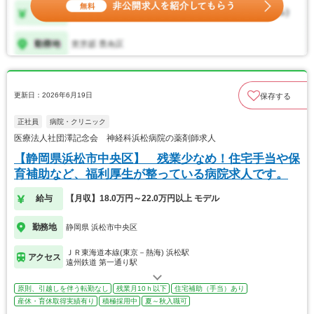
更新日：2026年6月19日
保存する
正社員
病院・クリニック
医療法人社団澤記念会 神経科浜松病院の薬剤師求人
【静岡県浜松市中央区】 残業少なめ！住宅手当や保
育補助など、福利厚生が整っている病院求人です。
給与
【月収】18.0万円～22.0万円以上 モデル
勤務地
静岡県 浜松市中央区
ＪＲ東海道本線(東京－熱海) 浜松駅
アクセス
遠州鉄道 第一通り駅
原則、引越しを伴う転勤なし
残業月10ｈ以下
住宅補助（手当）あり
産休・育休取得実績有り
積極採用中
夏～秋入職可