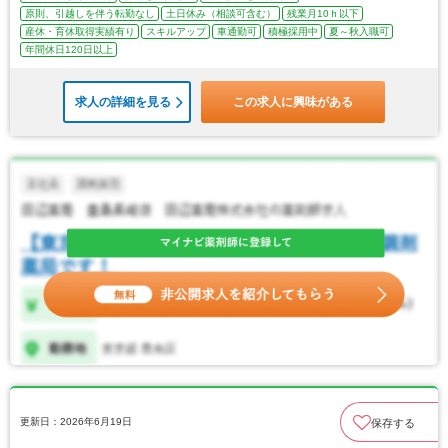
原則、引越しを伴う転勤なし
土日休み（相談可含む）
残業月10ｈ以下
産休・育休取得実績有り
スキルアップ
車通勤可
積極採用中
夏～秋入職可
年間休日120日以上
求人の詳細を見る
この求人に興味がある
更新日：2026年6月19日
保存する