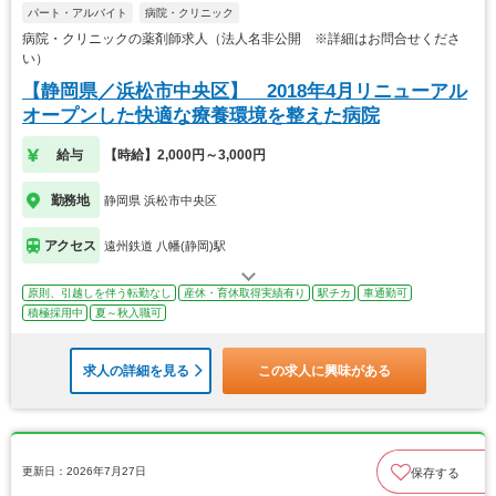
パート・アルバイト
病院・クリニック
病院・クリニックの薬剤師求人（法人名非公開 ※詳細はお問合せくださ
い）
【静岡県／浜松市中央区】 2018年4月リニューアル
オープンした快適な療養環境を整えた病院
給与
【時給】2,000円～3,000円
勤務地
静岡県 浜松市中央区
アクセス
遠州鉄道 八幡(静岡)駅
原則、引越しを伴う転勤なし
産休・育休取得実績有り
駅チカ
車通勤可
積極採用中
夏～秋入職可
求人の詳細を見る
この求人に興味がある
更新日：2026年7月27日
保存する