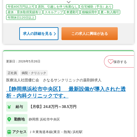
年収400万円以上可
原則、引越しを伴う転勤なし
住宅補助（手当）あり
産休・育休取得実績有り
スキルアップ
車通勤可
積極採用中
夏～秋入職可
年間休日120日以上
求人の詳細を見る
この求人に興味がある
更新日：2026年5月26日
保存する
正社員
病院・クリニック
医療法人社団優仁会 さなるサンクリニックの薬剤師求人
【静岡県浜松市中央区】 最新設備が導入された透
析・内科クリニックです。
給与
【月収】24.8万円～38.5万円
勤務地
静岡県 浜松市中央区
アクセス
ＪＲ東海道本線(東京－熱海) 浜松駅