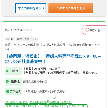
求人の詳細を見る
この求人に興味がある
更新日：2026年6月19日
保存する
正社員
病院・クリニック
病院・クリニックの薬剤師求人（法人名非公開 ※詳細はお問合せくださ
い）
【静岡県／浜松市】 産婦人科専門病院にて9：00～
17：00正社員募集中！
【月収】25.0万円～30.0万円
給与
【年収】400万円～500万円程度（諸手当込） 常勤モデル
勤務地
静岡県 浜松市中央区
アクセス
ＪＲ東海道本線(東京－熱海) 浜松駅
年収500万円以上可
新卒も応募可能
未経験者も応募可能
原則、引越しを伴う転勤なし
土日休み（相談可含む）
残業月10ｈ以下