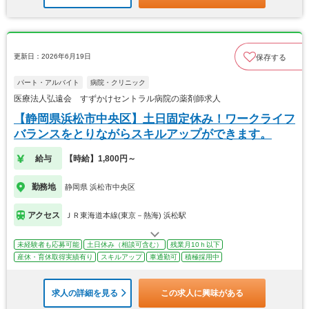
更新日：2026年6月19日
保存する
パート・アルバイト
病院・クリニック
医療法人弘遠会 すずかけセントラル病院の薬剤師求人
【静岡県浜松市中央区】土日固定休み！ワークライフ
バランスをとりながらスキルアップができます。
給与
【時給】1,800円～
勤務地
静岡県 浜松市中央区
アクセス
ＪＲ東海道本線(東京－熱海) 浜松駅
未経験者も応募可能
土日休み（相談可含む）
残業月10ｈ以下
産休・育休取得実績有り
スキルアップ
車通勤可
積極採用中
求人の詳細を見る
この求人に興味がある