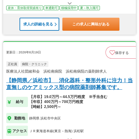
産休・育休取得実績有り
車通勤可
積極採用中
夏～秋入職可
求人の詳細を見る
この求人に興味がある
更新日：2026年6月19日
保存する
正社員
病院・クリニック
医療法人社団綾和会 浜松南病院 浜松南病院の薬剤師求人
【静岡県／浜松市】 消化器科・整形外科に注力！当
直無しのケアミックス型の病院薬剤師募集です。
【月収】19.0万円～44.5万円程度 ※手当含む
給与
【年収】400万円～700万円程度
【時給】2,500円～
勤務地
静岡県 浜松市中央区
アクセス
ＪＲ東海道本線(東京－熱海) 浜松駅