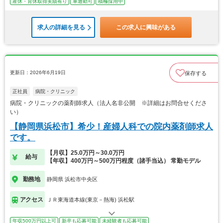
産休・育休取得実績有り
車通勤可
積極採用中
求人の詳細を見る
この求人に興味がある
更新日：2026年6月19日
保存する
正社員
病院・クリニック
病院・クリニックの薬剤師求人（法人名非公開 ※詳細はお問合せくださ
い）
【静岡県浜松市】希少！産婦人科での院内薬剤師求人
です。
【月収】25.0万円～30.0万円
給与
【年収】400万円～500万円程度（諸手当込） 常勤モデル
勤務地
静岡県 浜松市中央区
アクセス
ＪＲ東海道本線(東京－熱海) 浜松駅
年収500万円以上可
新卒も応募可能
未経験者も応募可能