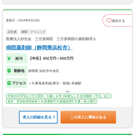
更新日：2026年6月19日
保存する
正社員
病院・クリニック
医療法人好生会 三方原病院 三方原病院の薬剤師求人
病院薬剤師（静岡県浜松市）
給与
【年収】450万円～600万円
勤務地
静岡県 浜松市中央区
アクセス
ＪＲ東海道本線(東京－熱海) 高塚駅
年収600万円以上可
原則、引越しを伴う転勤なし
住宅補助（手当）あり
産休・育休取得実績有り
車通勤可
積極採用中
夏～秋入職可
求人の詳細を見る
この求人に興味がある