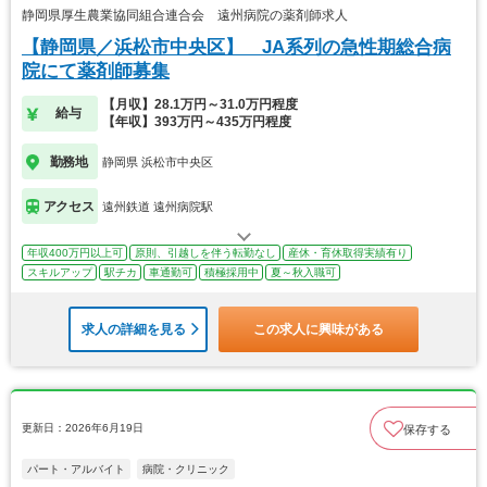
静岡県厚生農業協同組合連合会 遠州病院の薬剤師求人
【静岡県／浜松市中央区】 JA系列の急性期総合病
院にて薬剤師募集
【月収】28.1万円～31.0万円程度
給与
【年収】393万円～435万円程度
勤務地
静岡県 浜松市中央区
アクセス
遠州鉄道 遠州病院駅
年収400万円以上可
原則、引越しを伴う転勤なし
産休・育休取得実績有り
スキルアップ
駅チカ
車通勤可
積極採用中
夏～秋入職可
求人の詳細を見る
この求人に興味がある
更新日：2026年6月19日
保存する
パート・アルバイト
病院・クリニック