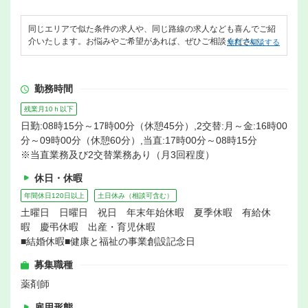
同じエリアで似た条件の求人や、同じ路線の求人なども喜んでご紹
介いたします。お悩みやご希望があれば、ぜひご相談ください。
無料で相談する
勤務時間
残業月10ｈ以下
日勤:08時15分～17時00分（休憩45分）,2交替:月～金:16時00
分～09時00分（休憩60分）,当直:17時00分～08時15分
※当直業務及び2交替業務あり（月3回程度）
休日・休暇
年間休日120日以上
土日休み（相談可含む）
土曜日 日曜日 祝日 年末年始休暇 夏季休暇 有給休
暇 慶弔休暇 出産・育児休暇
■結婚休暇■健康と福祉の事業創設記念日
募集職種
薬剤師
雇用形態