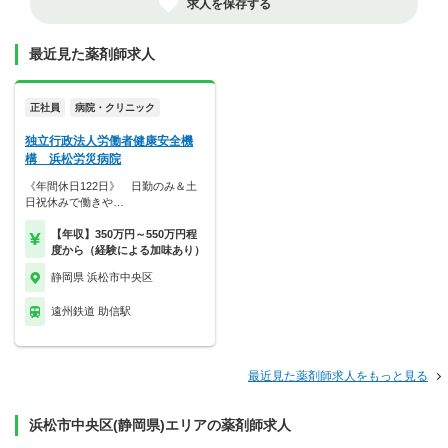
求人を保存する
最近見た薬剤師求人
正社員
病院・クリニック
独立行政法人労働者健康安全機
構 浜松労災病院
《年間休日122日》 日勤のみ＆土
日祝休みで働きや…
【年収】350万円～550万円程
度から（経験による加味あり）
静岡県 浜松市中央区
遠州鉄道 助信駅
最近見た薬剤師求人をもっと見る
浜松市中央区(静岡県)エリアの薬剤師求人