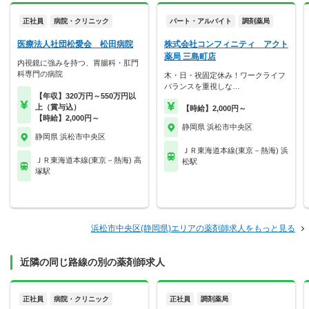
正社員
病院・クリニック
パート・アルバイト
調剤薬局
医療法人社団松愛会 松田病院
株式会社コンフィニティ アクト
薬局 三島町店
内視鏡に強みを持つ、胃腸科・肛門
科専門の病院
木・日・祝固定休み！ワークライフ
バランスを重視しな…
【年収】320万円～550万円以
上（賞与込）
【時給】2,000円～
【時給】2,000円～
静岡県 浜松市中央区
静岡県 浜松市中央区
ＪＲ東海道本線(東京－熱海) 浜
ＪＲ東海道本線(東京－熱海) 高
松駅
塚駅
浜松市中央区(静岡県)エリアの薬剤師求人をもっと見る
近隣の同じ路線の別の薬剤師求人
正社員
病院・クリニック
正社員
調剤薬局