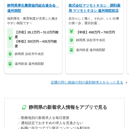
静岡県厚生農業協同組合連合会
株式会社マツモトキヨシ 調剤薬
遠州病院
局 マツモトキヨシ 遠州病院前店
福利厚生・教育制度が充実した働き
自分らしく働く。それが、いい仕事
やすい病院です！
の第一歩。選択的週…
【月収】28.1万円～31.0万円程
【年収】458万円～700万円
度
静岡県 浜松市中央区
【年収】393万円～435万円程
度
遠州鉄道 遠州病院駅
静岡県 浜松市中央区
遠州鉄道 遠州病院駅
近隣の同じ路線の別の薬剤師求人をもっと見る
静岡県の新着求人情報をアプリで見る
勤務地別の新着求人を毎日更新
通知設定でおすすめの求人を見逃さない
転職に役立つアプリ限定コンテンツを配信中