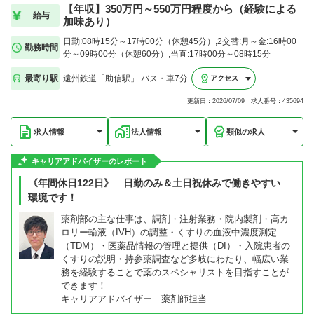
【年収】350万円～550万円程度から（経験による
給与
加味あり）
日勤:08時15分～17時00分（休憩45分）,2交替:月～金:16時00
勤務時間
分～09時00分（休憩60分）,当直:17時00分～08時15分
最寄り駅
遠州鉄道「助信駅」 バス・車7分
アクセス
更新日：2026/07/09 求人番号：435694
求人情報
法人情報
類似の求人
キャリアアドバイザーのレポート
《年間休日122日》 日勤のみ＆土日祝休みで働きやすい
環境です！
薬剤部の主な仕事は、調剤・注射業務・院内製剤・高カ
ロリー輸液（IVH）の調整・くすりの血液中濃度測定
（TDM）・医薬品情報の管理と提供（DI）・入院患者の
くすりの説明・持参薬調査など多岐にわたり、幅広い業
務を経験することで薬のスペシャリストを目指すことが
できます！
キャリアアドバイザー 薬剤師担当