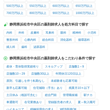
500万円以上
550万円以上
600万円以上
650万円以上
700万円以上
800万円以上
900万円以上
1000万円以上
静岡県浜松市中央区の薬剤師求人を処方科目で探す
内科
外科
皮膚科
耳鼻科
眼科
精神科
小児科
整形外科
心療内科
総合科目
消化器科
循環器科
婦人科
歯科
泌尿器科
静岡県浜松市中央区の薬剤師求人をこだわり条件で探す
産休・育休取得実績有り
スキルアップ
店舗数1～9
店舗数10～29
店舗数30以上
年間休日120日以上
原則、引越しを伴う転勤なし
未経験者も応募可能
新卒も応募可能
住宅補助（手当）あり
残業月10ｈ以下
土日休み（相談可含む）
総合門前
管理職候補
駅チカ
車通勤可
在宅業務あり
登録販売者の求人
夏～秋入職可
ハイキャリア
積極採用中の求人
WEB面接OK