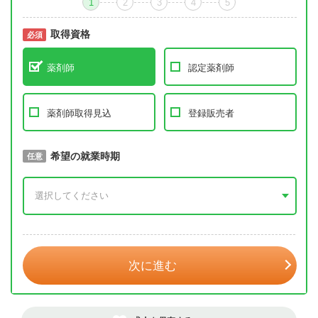
1
2
3
4
5
取得資格
必須
必須
薬剤師
認定薬剤師
薬剤師取得見込
登録販売者
取得予定年
希望の就業時期
必須
任意
年 3月
次に進む