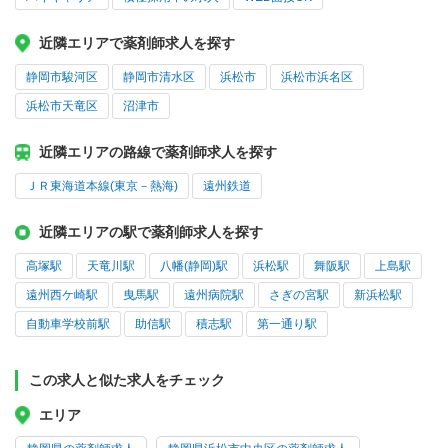
近隣エリアで薬剤師求人を探す
静岡市駿河区
静岡市清水区
浜松市
浜松市浜名区
浜松市天竜区
沼津市
近隣エリアの路線で薬剤師求人を探す
ＪＲ東海道本線(東京－熱海)
遠州鉄道
近隣エリアの駅で薬剤師求人を探す
高塚駅
天竜川駅
八幡(静岡)駅
浜松駅
舞阪駅
上島駅
遠州西ケ崎駅
曳馬駅
遠州病院駅
さぎの宮駅
新浜松駅
自動車学校前駅
助信駅
積志駅
第一通り駅
この求人と似た求人をチェック
エリア