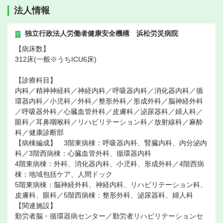
法人情報
独立行政法人労働者健康安全機構 浜松労災病院
【病床数】
312床(一般※うちICU6床)
【診療科目】
内科／精神神経科／神経内科／呼吸器内科／消化器内科／循
環器内科／小児科／外科／整形外科／形成外科／脳神経外科
／呼吸器外科／心臓血管外科／皮膚科／泌尿器科／婦人科／
眼科／耳鼻咽喉科／リハビリテーション科／放射線科／麻酔
科／健康診断部
【病棟編成】 3階東病棟：呼吸器内科、腎臓内科、内分泌内
科／3階西病棟：心臓血管外科、循環器内科
4階東病棟：外科、消化器内科、小児科、形成外科／4階西病
棟：地域包括ケア、人間ドック
5階東病棟：脳神経外科、神経内科、リハビリテーション科、
皮膚科、眼科／5階西病棟：整形外科、泌尿器科、婦人科
【関連施設】
勤労者脳・循環器病センター／勤労者リハビリテーションセ