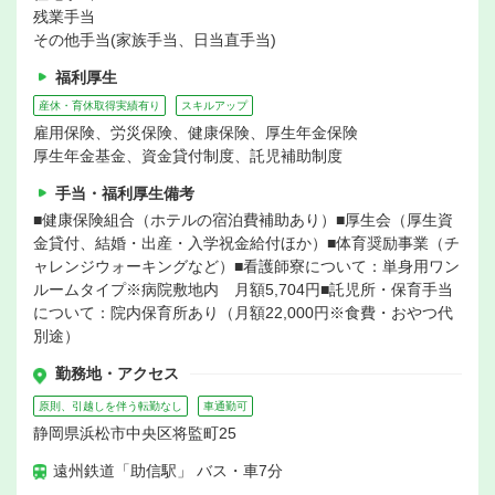
残業手当
その他手当(家族手当、日当直手当)
福利厚生
産休・育休取得実績有り
スキルアップ
雇用保険、労災保険、健康保険、厚生年金保険
厚生年金基金、資金貸付制度、託児補助制度
手当・福利厚生備考
■健康保険組合（ホテルの宿泊費補助あり）■厚生会（厚生資
金貸付、結婚・出産・入学祝金給付ほか）■体育奨励事業（チ
ャレンジウォーキングなど）■看護師寮について：単身用ワン
ルームタイプ※病院敷地内 月額5,704円■託児所・保育手当
について：院内保育所あり（月額22,000円※食費・おやつ代
別途）
勤務地・アクセス
原則、引越しを伴う転勤なし
車通勤可
静岡県浜松市中央区将監町25
遠州鉄道「助信駅」 バス・車7分