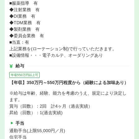
■服薬指導 有
◆注射業務 有
◆DI業務 有
◆TDM業務 有
◆製剤業務 有
◆委員会業務 有
■当直：有
上記業務を(ローテーション制)で行っていただきます。
■設備情報・・・電子カルテ、オーダリングあり
給与
年収550万円以上可
【年収】350万円～550万円程度から（経験による加味あり）
※給与は年齢、経験、能力を考慮のうえ、規定により決定し
ます。
賞与（回数）：2回 計4ヶ月（過去実績）
昇給（回数）：1(過去実績)
手当
通勤手当(上限55,000円／月)
住宅手当