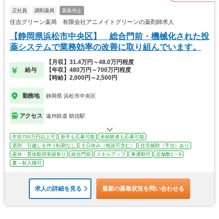
正社員
調剤薬局
募集停止
住吉グリーン薬局 有限会社アニメイトグリーンの薬剤師求人
【静岡県浜松市中央区】 総合門前・機械化された投
薬システムで業務効率の改善に取り組んでいます。
【月収】31.4万円～48.0万円程度
給与
【年収】480万円～700万円程度
【時給】2,000円～2,500円
勤務地
静岡県 浜松市中央区
アクセス
遠州鉄道 助信駅
年収700万円以上可
新卒も応募可能
未経験者も応募可能
原則、引越しを伴う転勤なし
土日休み（相談可含む）
住宅補助（手当）あり
産休・育休取得実績有り
総合門前
スキルアップ
車通勤可
店舗数1～9
夏～秋入職可
求人の詳細を見る
最新の募集状況を問い合わせる