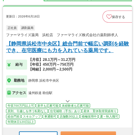
更新日：2026年6月18日
保存する
正社員
調剤薬局
ファーマライズ薬局 浜松店 ファーマライズ株式会社の薬剤師求人
【静岡県浜松市中央区】総合門前で幅広い調剤を経験
でき、在宅医療にも力を入れている薬局です。
【月収】28.1万円～31.2万円
給与
【年収】450万円～750万円
【時給】2,000円～2,500円
勤務地
静岡県 浜松市中央区
アクセス
遠州鉄道 助信駅
年収700万円以上可
新卒も応募可能
未経験者も応募可能
原則、引越しを伴う転勤なし
住宅補助（手当）あり
産休・育休取得実績有り
総合門前
スキルアップ
車通勤可
店舗数30以上
積極採用中
夏～秋入職可
年間休日120日以上