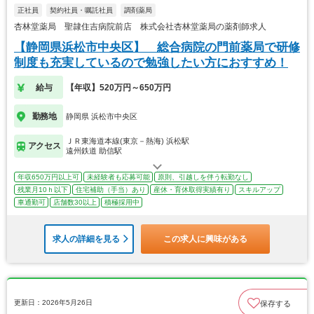
正社員
契約社員・嘱託社員
調剤薬局
杏林堂薬局 聖隷住吉病院前店 株式会社杏林堂薬局の薬剤師求人
【静岡県浜松市中央区】 総合病院の門前薬局で研修
制度も充実しているので勉強したい方におすすめ！
給与
【年収】520万円～650万円
勤務地
静岡県 浜松市中央区
ＪＲ東海道本線(東京－熱海) 浜松駅
アクセス
遠州鉄道 助信駅
年収650万円以上可
未経験者も応募可能
原則、引越しを伴う転勤なし
残業月10ｈ以下
住宅補助（手当）あり
産休・育休取得実績有り
スキルアップ
車通勤可
店舗数30以上
積極採用中
求人の詳細を見る
この求人に興味がある
更新日：2026年5月26日
保存する