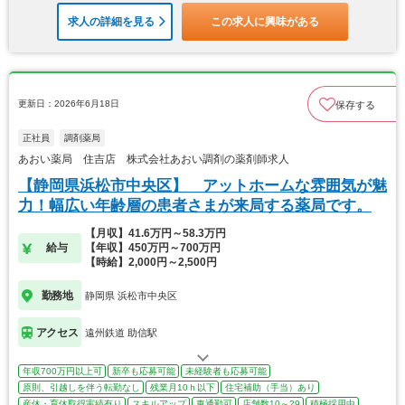
求人の詳細を見る
この求人に興味がある
更新日：2026年6月18日
保存する
正社員
調剤薬局
あおい薬局 住吉店 株式会社あおい調剤の薬剤師求人
【静岡県浜松市中央区】 アットホームな雰囲気が魅
力！幅広い年齢層の患者さまが来局する薬局です。
【月収】41.6万円～58.3万円
給与
【年収】450万円～700万円
【時給】2,000円～2,500円
勤務地
静岡県 浜松市中央区
アクセス
遠州鉄道 助信駅
年収700万円以上可
新卒も応募可能
未経験者も応募可能
原則、引越しを伴う転勤なし
残業月10ｈ以下
住宅補助（手当）あり
産休・育休取得実績有り
スキルアップ
車通勤可
店舗数10～29
積極採用中