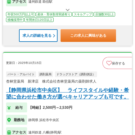
アクセス
遠州鉄道 助信駅
年収500万円以上可
産休・育休取得実績有り
スキルアップ
店舗数30以上
積極採用中
年間休日120日以上
求人の詳細を見る
この求人に興味がある
更新日：2025年10月15日
保存する
パート・アルバイト
調剤薬局
ドラッグストア（調剤併設）
杏林堂薬局 新津店 株式会社杏林堂薬局の薬剤師求人
【静岡県浜松市中央区】 ライフスタイルや経験・希
望に合わせた働き方が選べキャリアアップも可です。
給与
【時給】2,500円～2,530円
勤務地
静岡県 浜松市中央区
アクセス
遠州鉄道 八幡(静岡)駅