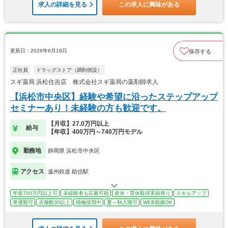
求人の詳細を見る
この求人に興味がある
更新日：2026年6月18日
保存する
正社員
ドラッグストア（調剤併設）
スギ薬局 浜松住吉店 株式会社スギ薬局の薬剤師求人
【浜松市中央区】経験や希望に沿ったステップアップ
セミナーあり！未経験の方も歓迎です。
【月収】27.0万円以上
給与
【年収】400万円～740万円モデル
勤務地
静岡県 浜松市中央区
アクセス
遠州鉄道 助信駅
年収700万円以上可
未経験者も応募可能
産休・育休取得実績有り
スキルアップ
車通勤可
店舗数30以上
積極採用中
夏～秋入職可
WEB面接OK