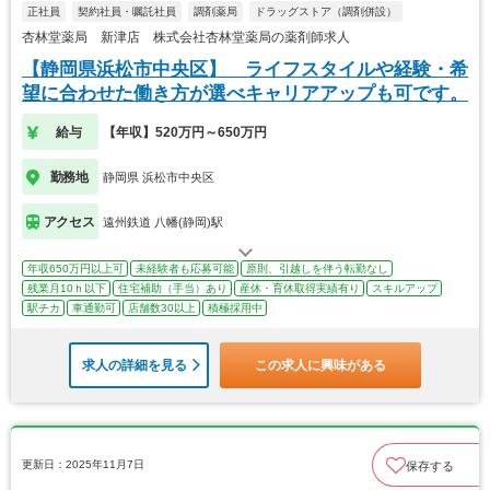
正社員
契約社員・嘱託社員
調剤薬局
ドラッグストア（調剤併設）
杏林堂薬局 新津店 株式会社杏林堂薬局の薬剤師求人
【静岡県浜松市中央区】 ライフスタイルや経験・希
望に合わせた働き方が選べキャリアアップも可です。
給与
【年収】520万円～650万円
勤務地
静岡県 浜松市中央区
アクセス
遠州鉄道 八幡(静岡)駅
年収650万円以上可
未経験者も応募可能
原則、引越しを伴う転勤なし
残業月10ｈ以下
住宅補助（手当）あり
産休・育休取得実績有り
スキルアップ
駅チカ
車通勤可
店舗数30以上
積極採用中
求人の詳細を見る
この求人に興味がある
更新日：2025年11月7日
保存する