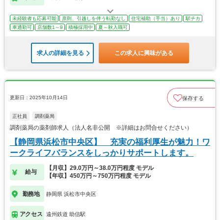
未経験者も応募可能
原則、引越しを伴う転勤なし
住宅補助（手当）あり
駅チカ
車通勤可
店舗数1～9
積極採用中
夏～秋入職可
求人の詳細を見る
この求人に興味がある
更新日：2025年10月14日
保存する
正社員
調剤薬局
調剤薬局の薬剤師求人（法人名非公開 ※詳細はお問合せください）
【静岡県浜松市中央区】 充実の福利厚生が魅力！ワ
ークライフバランスをしっかりサポートします。
【月収】29.0万円～38.0万円程度 モデル
給与
【年収】450万円～750万円程度 モデル
勤務地
静岡県 浜松市中央区
アクセス
遠州鉄道 助信駅