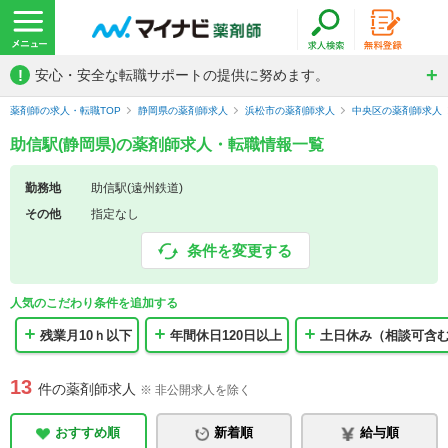
!
安心・安全な転職サポートの提供に努めます。
薬剤師の求人・転職TOP
静岡県の薬剤師求人
浜松市の薬剤師求人
中央区の薬剤師求人
助信駅(静岡県)の薬剤師求人・転職情報一覧
勤務地
助信駅(遠州鉄道)
その他
指定なし
条件を変更する
人気のこだわり条件を追加する
残業月10ｈ以下
年間休日120日以上
土日休み（相談可含
13
件の薬剤師求人
※ 非公開求人を除く
おすすめ順
新着順
給与順