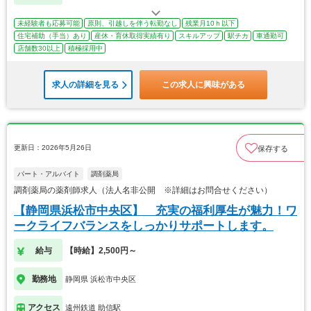
未経験者も応募可能
原則、引越しを伴う転勤なし
残業月10ｈ以下
住宅補助（手当）あり
産休・育休取得実績有り
スキルアップ
駅チカ
車通勤可
店舗数30以上
積極採用中
求人の詳細を見る
この求人に興味がある
更新日：2026年5月26日
保存する
パート・アルバイト
調剤薬局
調剤薬局の薬剤師求人（法人名非公開 ※詳細はお問合せください）
【静岡県浜松市中央区】 充実の福利厚生が魅力！ワ
ークライフバランスをしっかりサポートします。
給与
【時給】2,500円～
勤務地
静岡県 浜松市中央区
アクセス
遠州鉄道 助信駅