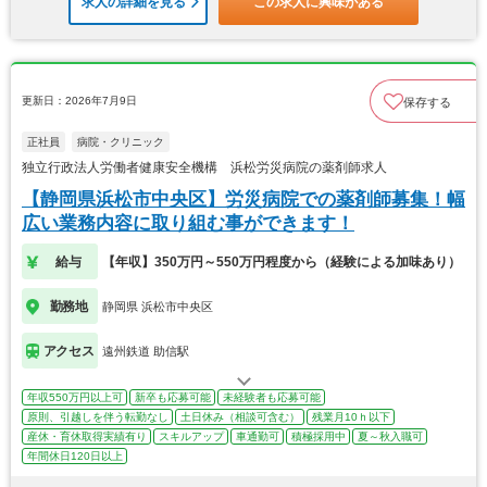
求人の詳細を見る
この求人に興味がある
更新日：2026年7月9日
保存する
正社員
病院・クリニック
独立行政法人労働者健康安全機構 浜松労災病院の薬剤師求人
【静岡県浜松市中央区】労災病院での薬剤師募集！幅
広い業務内容に取り組む事ができます！
給与
【年収】350万円～550万円程度から（経験による加味あり）
勤務地
静岡県 浜松市中央区
アクセス
遠州鉄道 助信駅
年収550万円以上可
新卒も応募可能
未経験者も応募可能
原則、引越しを伴う転勤なし
土日休み（相談可含む）
残業月10ｈ以下
産休・育休取得実績有り
スキルアップ
車通勤可
積極採用中
夏～秋入職可
年間休日120日以上