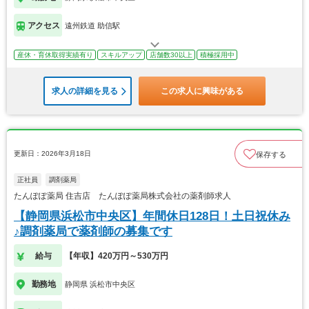
アクセス
遠州鉄道 助信駅
産休・育休取得実績有り
スキルアップ
店舗数30以上
積極採用中
求人の詳細を見る
この求人に興味がある
更新日：2026年3月18日
保存する
正社員
調剤薬局
たんぽぽ薬局 住吉店 たんぽぽ薬局株式会社の薬剤師求人
【静岡県浜松市中央区】年間休日128日！土日祝休み
♪調剤薬局で薬剤師の募集です
給与
【年収】420万円～530万円
勤務地
静岡県 浜松市中央区