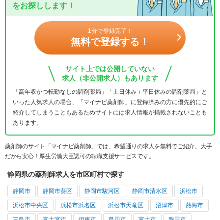
をお探しします！
1分で登録完了！
無料で登録する！
サイト上では公開していない
求人（非公開求人）もあります
「高年収かつ転勤なしの調剤薬局」「土日休み＋平日休みの調剤薬局」と
いった人気求人の場合、「マイナビ薬剤師」に登録済みの方に優先的にご
紹介してしまうこともあるためサイトには求人情報が掲載されないことも
あります。
薬剤師のサイト「マイナビ薬剤師」では、希望通りの求人を無料でご紹介。大手
だから安心！厚生労働大臣認可の転職支援サービスです。
静岡県の薬剤師求人を市区町村で探す
静岡市
静岡市葵区
静岡市駿河区
静岡市清水区
浜松市
浜松市中央区
浜松市浜名区
浜松市天竜区
沼津市
熱海市
三島市
富士宮市
伊東市
島田市
富士市
磐田市