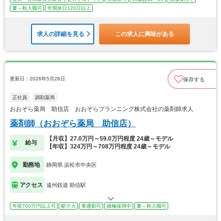
夏～秋入職可
年間休日120日以上
求人の詳細を見る
この求人に興味がある
更新日：2026年5月26日
保存する
正社員
調剤薬局
おおぞら薬局 助信店 おおぞらプランニング株式会社の薬剤師求人
薬剤師（おおぞら薬局 助信店）
【月収】27.0万円～59.0万円程度 24歳～モデル
給与
【年収】324万円～708万円程度 24歳～モデル
勤務地
静岡県 浜松市中央区
アクセス
遠州鉄道 助信駅
年収700万円以上可
駅チカ
車通勤可
積極採用中
夏～秋入職可