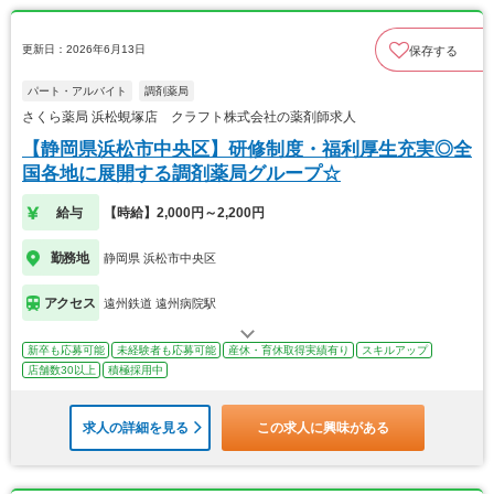
更新日：2026年6月13日
保存する
パート・アルバイト
調剤薬局
さくら薬局 浜松蜆塚店 クラフト株式会社の薬剤師求人
【静岡県浜松市中央区】研修制度・福利厚生充実◎全
国各地に展開する調剤薬局グループ☆
給与
【時給】2,000円～2,200円
勤務地
静岡県 浜松市中央区
アクセス
遠州鉄道 遠州病院駅
新卒も応募可能
未経験者も応募可能
産休・育休取得実績有り
スキルアップ
店舗数30以上
積極採用中
求人の詳細を見る
この求人に興味がある