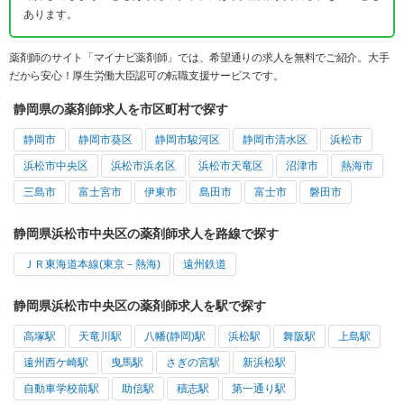
あります。
薬剤師のサイト「マイナビ薬剤師」では、希望通りの求人を無料でご紹介。大手
だから安心！厚生労働大臣認可の転職支援サービスです。
静岡県の薬剤師求人を市区町村で探す
静岡市
静岡市葵区
静岡市駿河区
静岡市清水区
浜松市
浜松市中央区
浜松市浜名区
浜松市天竜区
沼津市
熱海市
三島市
富士宮市
伊東市
島田市
富士市
磐田市
静岡県浜松市中央区の薬剤師求人を路線で探す
ＪＲ東海道本線(東京－熱海)
遠州鉄道
静岡県浜松市中央区の薬剤師求人を駅で探す
高塚駅
天竜川駅
八幡(静岡)駅
浜松駅
舞阪駅
上島駅
遠州西ケ崎駅
曳馬駅
さぎの宮駅
新浜松駅
自動車学校前駅
助信駅
積志駅
第一通り駅