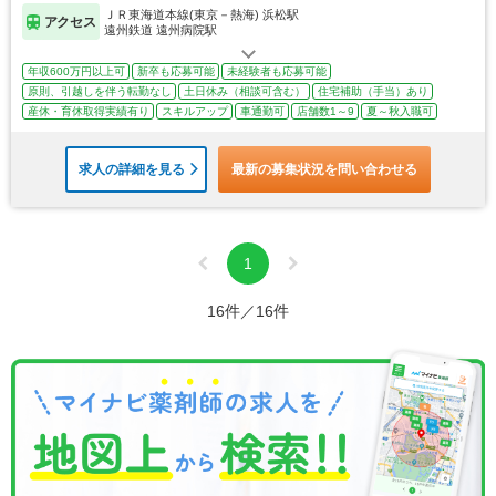
ＪＲ東海道本線(東京－熱海) 浜松駅
アクセス
遠州鉄道 遠州病院駅
年収600万円以上可
新卒も応募可能
未経験者も応募可能
原則、引越しを伴う転勤なし
土日休み（相談可含む）
住宅補助（手当）あり
産休・育休取得実績有り
スキルアップ
車通勤可
店舗数1～9
夏～秋入職可
求人の詳細を見る
最新の募集状況を問い合わせる
1
16件／16件