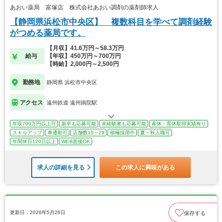
あおい薬局 富塚店 株式会社あおい調剤の薬剤師求人
【静岡県浜松市中央区】 複数科目を学べて調剤経験
がつめる薬局です。
【月収】41.6万円～58.3万円
給与
【年収】450万円～700万円
【時給】2,000円～2,500円
勤務地
静岡県 浜松市中央区
アクセス
遠州鉄道 遠州病院駅
年収700万円以上可
新卒も応募可能
未経験者も応募可能
産休・育休取得実績有り
スキルアップ
車通勤可
店舗数10～29
積極採用中
夏～秋入職可
年間休日120日以上
WEB面接OK
求人の詳細を見る
この求人に興味がある
更新日：2026年5月26日
保存する