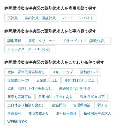
静岡県浜松市中央区の薬剤師求人を雇用形態で探す
正社員
契約社員・嘱託社員
パート・アルバイト
静岡県浜松市中央区の薬剤師求人を仕事内容で探す
調剤薬局
病院・クリニック
ドラッグストア（調剤併設）
ドラッグストア（OTCのみ）
静岡県浜松市中央区の薬剤師求人をこだわり条件で探す
産休・育休取得実績有り
スキルアップ
店舗数1～9
店舗数10～29
店舗数30以上
年間休日120日以上
原則、引越しを伴う転勤なし
未経験者も応募可能
新卒も応募可能
住宅補助（手当）あり
残業月10ｈ以下
土日休み（相談可含む）
総合門前
管理職候補
駅チカ
車通勤可
在宅業務あり
夏～秋入職可
積極採用中の求人
WEB面接OK