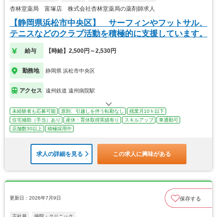
杏林堂薬局 富塚店 株式会社杏林堂薬局の薬剤師求人
【静岡県浜松市中央区】 サーフィンやフットサル、
テニスなどのクラブ活動を積極的に支援しています。
給与
【時給】2,500円～2,530円
勤務地
静岡県 浜松市中央区
アクセス
遠州鉄道 遠州病院駅
未経験者も応募可能
原則、引越しを伴う転勤なし
残業月10ｈ以下
住宅補助（手当）あり
産休・育休取得実績有り
スキルアップ
車通勤可
店舗数30以上
積極採用中
求人の詳細を見る
この求人に興味がある
更新日：2026年7月9日
保存する
正社員
病院・クリニック