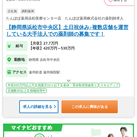
保存する
正社員
調剤薬局
たんぽぽ薬局浜松医療センター店 たんぽぽ薬局株式会社の薬剤師求人
【静岡県浜松市中央区】土日祝休み♪複数店舗を運営
している大手法人での薬剤師の募集です！
【月収】27.7万円
給与
【年収】420万円～530万円
勤務地
静岡県 浜松市中央区
アクセス
遠州鉄道 遠州病院駅
年収500万円以上可
残業月10ｈ以下
産休・育休取得実績有り
スキルアップ
店舗数30以上
積極採用中
求人の詳細を見る
この求人に興味がある