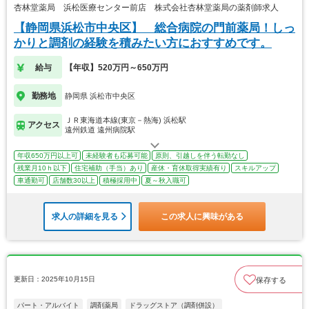
杏林堂薬局 浜松医療センター前店 株式会社杏林堂薬局の薬剤師求人
【静岡県浜松市中央区】 総合病院の門前薬局！しっ
かりと調剤の経験を積みたい方におすすめです。
給与
【年収】520万円～650万円
勤務地
静岡県 浜松市中央区
ＪＲ東海道本線(東京－熱海) 浜松駅
アクセス
遠州鉄道 遠州病院駅
年収650万円以上可
未経験者も応募可能
原則、引越しを伴う転勤なし
残業月10ｈ以下
住宅補助（手当）あり
産休・育休取得実績有り
スキルアップ
車通勤可
店舗数30以上
積極採用中
夏～秋入職可
求人の詳細を見る
この求人に興味がある
更新日：2025年10月15日
保存する
パート・アルバイト
調剤薬局
ドラッグストア（調剤併設）