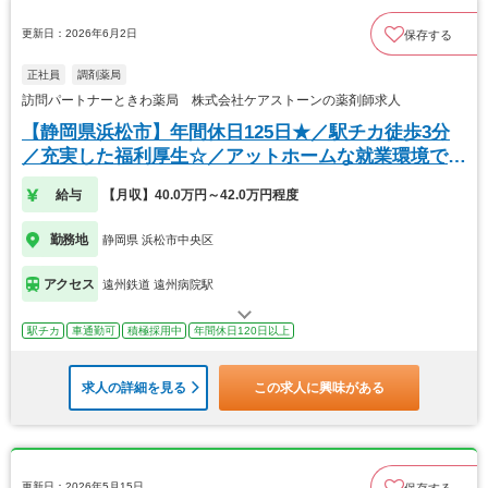
更新日：2026年6月2日
保存する
正社員
調剤薬局
訪問パートナーときわ薬局 株式会社ケアストーンの薬剤師求人
【静岡県浜松市】年間休日125日★／駅チカ徒歩3分
／充実した福利厚生☆／アットホームな就業環境で
す！
給与
【月収】40.0万円～42.0万円程度
勤務地
静岡県 浜松市中央区
アクセス
遠州鉄道 遠州病院駅
駅チカ
車通勤可
積極採用中
年間休日120日以上
求人の詳細を見る
この求人に興味がある
更新日：2026年5月15日