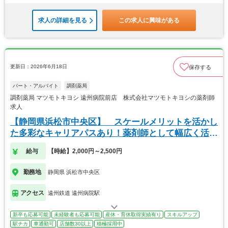
求人の詳細を見る
この求人に興味がある
更新日：2026年6月18日
保存する
パート・アルバイト
調剤薬局
調剤薬局 マツモトキヨシ 遠州病院前店 株式会社マツモトキヨシの薬剤師
求人
【静岡県浜松市中央区】 スケールメリットを活かし
た多彩なキャリアパスあり！薬剤師として幅広く活躍
可。
給与
【時給】2,000円～2,500円
勤務地
静岡県 浜松市中央区
アクセス
遠州鉄道 遠州病院駅
新卒も応募可能
未経験者も応募可能
産休・育休取得実績有り
スキルアップ
駅チカ
車通勤可
店舗数30以上
積極採用中