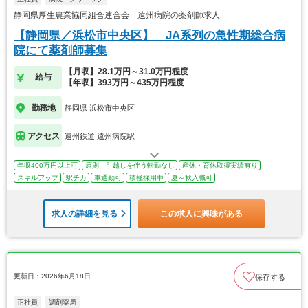
静岡県厚生農業協同組合連合会 遠州病院の薬剤師求人
【静岡県／浜松市中央区】 JA系列の急性期総合病
院にて薬剤師募集
【月収】28.1万円～31.0万円程度
給与
【年収】393万円～435万円程度
勤務地
静岡県 浜松市中央区
アクセス
遠州鉄道 遠州病院駅
年収400万円以上可
原則、引越しを伴う転勤なし
産休・育休取得実績有り
スキルアップ
駅チカ
車通勤可
積極採用中
夏～秋入職可
求人の詳細を見る
この求人に興味がある
更新日：2026年6月18日
保存する
正社員
調剤薬局