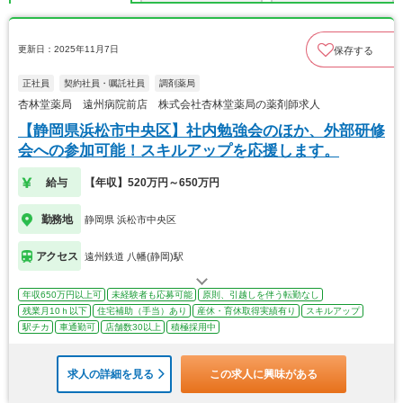
更新日：2025年11月7日
保存する
正社員
契約社員・嘱託社員
調剤薬局
杏林堂薬局 遠州病院前店 株式会社杏林堂薬局の薬剤師求人
【静岡県浜松市中央区】社内勉強会のほか、外部研修
会への参加可能！スキルアップを応援します。
給与
【年収】520万円～650万円
勤務地
静岡県 浜松市中央区
アクセス
遠州鉄道 八幡(静岡)駅
年収650万円以上可
未経験者も応募可能
原則、引越しを伴う転勤なし
残業月10ｈ以下
住宅補助（手当）あり
産休・育休取得実績有り
スキルアップ
駅チカ
車通勤可
店舗数30以上
積極採用中
求人の詳細を見る
この求人に興味がある