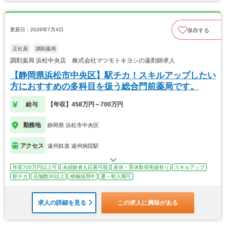
更新日：2026年7月4日
保存する
正社員
調剤薬局
調剤薬局 浜松中央店 株式会社マツモトキヨシの薬剤師求人
【静岡県浜松市中央区】駅チカ！スキルアップしたい
方におすすめの多科目を扱う総合門前薬局です。
給与
【年収】458万円～700万円
勤務地
静岡県 浜松市中央区
アクセス
遠州鉄道 遠州病院駅
年収700万円以上可
未経験者も応募可能
産休・育休取得実績有り
スキルアップ
駅チカ
店舗数30以上
積極採用中
夏～秋入職可
求人の詳細を見る
この求人に興味がある