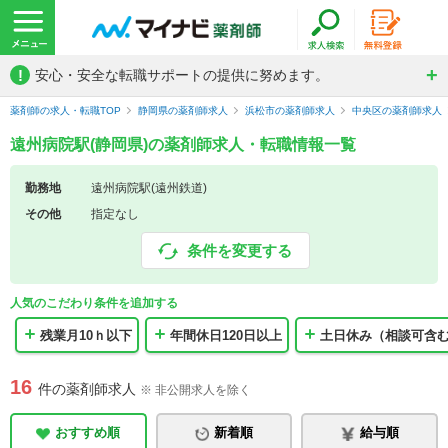
!
安心・安全な転職サポートの提供に努めます。
薬剤師の求人・転職TOP
静岡県の薬剤師求人
浜松市の薬剤師求人
中央区の薬剤師求人
遠州病院駅(静岡県)の薬剤師求人・転職情報一覧
勤務地
遠州病院駅(遠州鉄道)
その他
指定なし
条件を変更する
人気のこだわり条件を追加する
残業月10ｈ以下
年間休日120日以上
土日休み（相談可含
16
件の薬剤師求人
※ 非公開求人を除く
おすすめ順
新着順
給与順