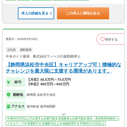
求人の詳細を見る
この求人に興味がある
更新日：2026年6月18日
保存する
正社員
調剤薬局
中央ガイド薬局 株式会社ウィーズの薬剤師求人
【静岡県浜松市中央区】キャリアアップ可！積極的な
チャレンジを最大限に支援する環境があります。
【月収】40.0万円～70.0万円
給与
【年収】480万円～840万円
勤務地
静岡県 浜松市中央区
アクセス
遠州鉄道 遠州病院駅
年収800万円以上可
新卒も応募可能
未経験者も応募可能
産休・育休取得実績有り
スキルアップ
車通勤可
店舗数30以上
積極採用中
年間休日120日以上