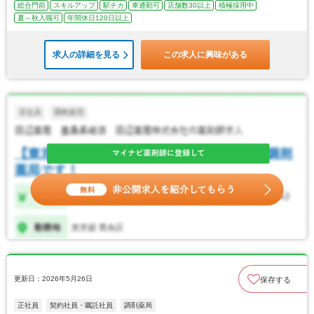
総合門前
スキルアップ
駅チカ
車通勤可
店舗数30以上
積極採用中
夏～秋入職可
年間休日120日以上
求人の詳細を見る
この求人に興味がある
更新日：2026年5月26日
保存する
正社員
契約社員・嘱託社員
調剤薬局