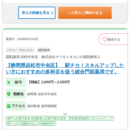
求人の詳細を見る
この求人に興味がある
更新日：2026年6月18日
保存する
パート・アルバイト
調剤薬局
調剤薬局 浜松中央店 株式会社マツモトキヨシの薬剤師求人
【静岡県浜松市中央区】 駅チカ！スキルアップした
い方におすすめの多科目を扱う総合門前薬局です。
給与
【時給】2,000円～2,500円
勤務地
静岡県 浜松市中央区
アクセス
遠州鉄道 遠州病院駅
新卒も応募可能
未経験者も応募可能
産休・育休取得実績有り
スキルアップ
駅チカ
店舗数30以上
積極採用中