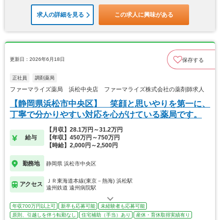
求人の詳細を見る
この求人に興味がある
更新日：2026年6月18日
保存する
正社員
調剤薬局
ファーマライズ薬局 浜松中央店 ファーマライズ株式会社の薬剤師求人
【静岡県浜松市中央区】 笑顔と思いやりを第一に、
丁寧で分かりやすい対応を心がけている薬局です。
【月収】28.1万円～31.2万円
給与
【年収】450万円～750万円
【時給】2,000円～2,500円
勤務地
静岡県 浜松市中央区
ＪＲ東海道本線(東京－熱海) 浜松駅
アクセス
遠州鉄道 遠州病院駅
年収700万円以上可
新卒も応募可能
未経験者も応募可能
原則、引越しを伴う転勤なし
住宅補助（手当）あり
産休・育休取得実績有り