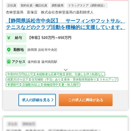
正社員
契約社員・嘱託社員
調剤薬局
ドラッグストア（調剤併設）
杏林堂薬局 富塚店 株式会社杏林堂薬局の薬剤師求人
【静岡県浜松市中央区】 サーフィンやフットサル、
テニスなどのクラブ活動を積極的に支援しています。
給与
【年収】520万円～650万円
勤務地
静岡県 浜松市中央区
アクセス
遠州鉄道 遠州病院駅
年収650万円以上可
未経験者も応募可能
原則、引越しを伴う転勤なし
残業月10ｈ以下
住宅補助（手当）あり
産休・育休取得実績有り
スキルアップ
車通勤可
店舗数30以上
積極採用中
夏～秋入職可
求人の詳細を見る
この求人に興味がある