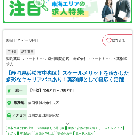
更新日：2026年7月4日
保存する
正社員
調剤薬局
調剤薬局 マツモトキヨシ 遠州病院前店 株式会社マツモトキヨシの薬剤師
求人
【静岡県浜松市中央区】スケールメリットを活かした
多彩なキャリアパスあり！薬剤師として幅広く活躍
可。
給与
【年収】458万円～700万円
勤務地
静岡県 浜松市中央区
アクセス
遠州鉄道 遠州病院駅
年収700万円以上可
未経験者も応募可能
産休・育休取得実績有り
スキルアップ
駅チカ
車通勤可
店舗数30以上
積極採用中
夏～秋入職可