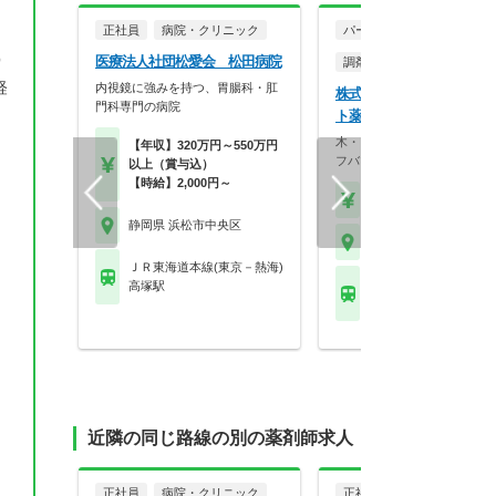
正社員
病院・クリニック
パート・アルバイト
医療法人社団松愛会 松田病院
実
調剤薬局
経
内視鏡に強みを持つ、胃腸科・肛
株式会社コンフィニティ 
門科専門の病院
ト薬局 三島町店
木・日・祝固定休み！ワーク
【年収】320万円～550万円
フバランスを重視しな…
以上（賞与込）
【時給】2,000円～
【時給】2,000円～
静岡県 浜松市中央区
静岡県 浜松市中央区
ＪＲ東海道本線(東京－熱海)
ＪＲ東海道本線(東京－
高塚駅
浜松駅
近隣の同じ路線の別の薬剤師求人
正社員
病院・クリニック
正社員
病院・クリニッ