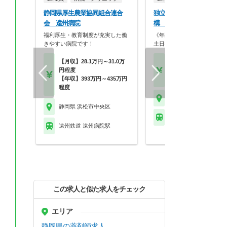
静岡県厚生農業協同組合連合
独立行政法人労働者健康安
会 遠州病院
構 浜松労災病院
福利厚生・教育制度が充実した働
《年間休日122日》 日勤の
きやすい病院です！
土日祝休みで働きや…
【月収】28.1万円～31.0万
【年収】350万円～55
円程度
程度から（経験による
【年収】393万円～435万円
あり）
程度
静岡県 浜松市中央区
静岡県 浜松市中央区
遠州鉄道 助信駅
遠州鉄道 遠州病院駅
この求人と似た求人をチェック
エリア
静岡県の薬剤師求人