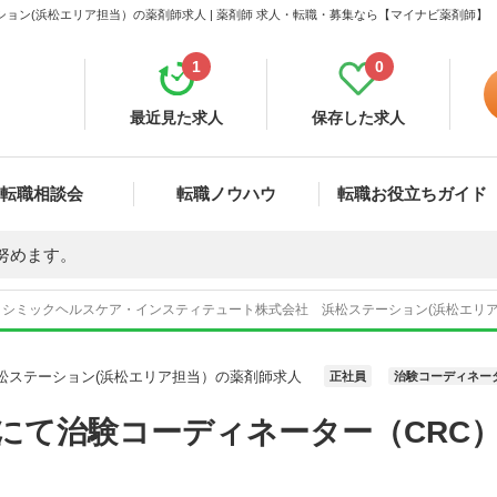
ョン(浜松エリア担当）の薬剤師求人 | 薬剤師 求人・転職・募集なら【マイナビ薬剤師】
1
0
最近見た求人
保存した求人
転職相談会
転職ノウハウ
転職お役立ちガイド
努めます。
シミックヘルスケア・インスティテュート株式会社 浜松ステーション(浜松エリ
松ステーション(浜松エリア担当）の薬剤師求人
正社員
治験コーディネー
にて治験コーディネーター（CRC