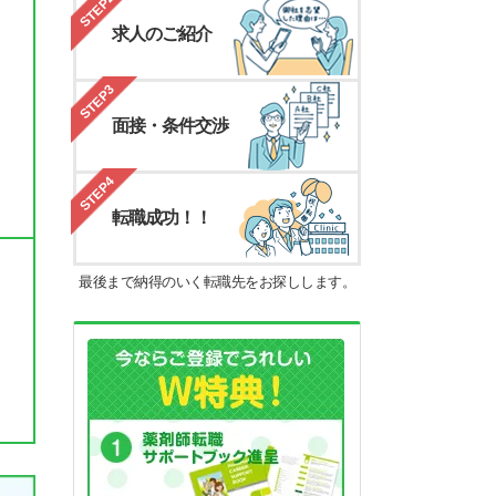
STEP2
求人のご紹介
STEP3
面接・条件交渉
STEP4
転職成功！！
最後まで納得のいく転職先をお探しします。