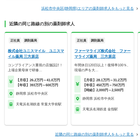
浜松市中央区(静岡県)エリアの薬剤師求人をもっと見る
近隣の同じ路線の別の薬剤師求人
正社員
調剤薬局
正社員
調剤薬局
株式会社ユニスマイル ユニスマ
ファーマライズ株式会社 ファー
イル薬局 三方原店
マライズ薬局 三方原店
コンプライアンス重視の店舗設計！
年間休日120日以上！復帰率100％、
上場企業母体で研修…
現場の声を大…
【月収】26.2万円～41.0万円
【月収】28.1万円～31.2万円
【年収】393万円～600万円
【年収】450万円～750万円
【時給】2,000円～2,500円
静岡県 浜松市中央区
静岡県 浜松市中央区
天竜浜名湖鉄道 常葉大学前駅
天竜浜名湖鉄道 金指駅
近隣の同じ路線の別の薬剤師求人をもっと見る