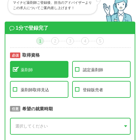
マイナビ薬剤師ご登録後、担当のアドバイザーより
この求人についてご案内差し上げます！
1分で登録完了
1
2
3
4
5
取得資格
必須
必須
薬剤師
認定薬剤師
薬剤師取得見込
登録販売者
取得予定年
希望の就業時期
必須
任意
年 3月