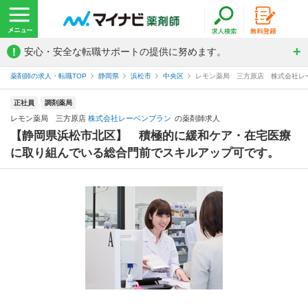
!
安心・安全な転職サポートの提供に努めます。
薬剤師の求人・転職TOP
静岡県
浜松市
中央区
レモン薬局 三方原店 株式会社レ
正社員
調剤薬局
レモン薬局 三方原店
株式会社レーベンプラン
の薬剤師求人
【静岡県浜松市北区】 積極的に緩和ケア・在宅医療
に取り組んでいる総合門前でスキルアップ可です。