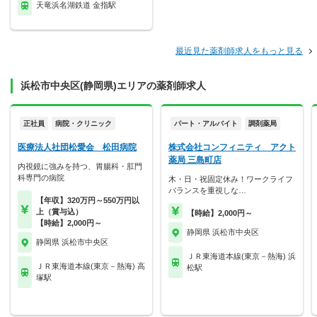
天竜浜名湖鉄道 金指駅
最近見た薬剤師求人をもっと見る
浜松市中央区(静岡県)エリアの薬剤師求人
正社員
病院・クリニック
パート・アルバイト
調剤薬局
医療法人社団松愛会 松田病院
株式会社コンフィニティ アクト
薬局 三島町店
内視鏡に強みを持つ、胃腸科・肛門
科専門の病院
木・日・祝固定休み！ワークライフ
バランスを重視しな…
【年収】320万円～550万円以
上（賞与込）
【時給】2,000円～
【時給】2,000円～
静岡県 浜松市中央区
静岡県 浜松市中央区
ＪＲ東海道本線(東京－熱海) 浜
ＪＲ東海道本線(東京－熱海) 高
松駅
塚駅