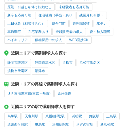
原則、引越しを伴う転勤なし
未経験者も応募可能
新卒も応募可能
住宅補助（手当）あり
残業月10ｈ以下
土日休み（相談可含む）
総合門前
管理職候補
駅チカ
車通勤可
在宅業務あり
登録販売者の求人
夏～秋入職可
ハイキャリア
積極採用中の求人
WEB面接OK
近隣エリアで薬剤師求人を探す
静岡市駿河区
静岡市清水区
浜松市
浜松市浜名区
浜松市天竜区
沼津市
近隣エリアの路線で薬剤師求人を探す
ＪＲ東海道本線(東京－熱海)
遠州鉄道
近隣エリアの駅で薬剤師求人を探す
高塚駅
天竜川駅
八幡(静岡)駅
浜松駅
舞阪駅
上島駅
遠州西ケ崎駅
曳馬駅
遠州病院駅
さぎの宮駅
新浜松駅