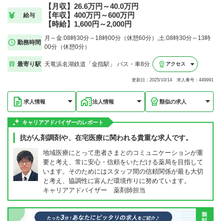
【月収】26.6万円～40.0万円
【年収】400万円～600万円
給与
【時給】1,600円～2,000円
月～金:08時30分～18時00分（休憩60分）,土:08時30分～13時
勤務時間
00分（休憩0分）
最寄り駅
天竜浜名湖鉄道「金指駅」 バス・車8分
アクセス
更新日：2025/10/14 求人番号：449991
求人情報
法人情報
類似の求人
キャリアアドバイザーのレポート
抗がん剤調剤や、在宅医療に関われる貴重な求人です。
地域医療にとって患者さまとのコミュニケーションが重
要と考え、常に安心・信頼をいただける薬局を目指して
います。そのためにはスタッフ間の信頼関係が最も大切
と考え、協調性に富んだ環境作りに努めています。
キャリアアドバイザー 薬剤師担当