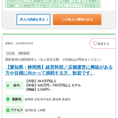
年収800万円以上可
未経験者も応募可能
住宅補助（手当）あり
車通勤可
店舗数1～9
積極採用中
年間休日120日以上
ハイキャリア
WEB面接OK
求人の詳細を見る
この求人に興味がある
更新日：2026年6月2日
保存する
正社員
調剤薬局
調剤薬局の薬剤師求人（法人名非公開 ※詳細はお問合せください）
【愛知県・静岡県】経営幹部／店舗運営に興味がある
方や目標に向かって挑戦する方、歓迎です。
【月収】28.9万円以上
給与
【年収】428万円～700万円以上 モデル
【時給】2,100円～
勤務地
静岡県 浜松市中央区,愛知県 新城市
アクセス
遠州鉄道 上島駅