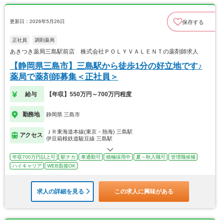
更新日：2026年5月26日
保存する
正社員
調剤薬局
あきつき薬局三島駅前店 株式会社ＰＯＬＹＶＡＬＥＮＴの薬剤師求人
【静岡県三島市】三島駅から徒歩1分の好立地です♪
薬局で薬剤師募集＜正社員＞
給与
【年収】550万円～700万円程度
勤務地
静岡県 三島市
ＪＲ東海道本線(東京－熱海) 三島駅
アクセス
伊豆箱根鉄道駿豆線 三島駅
年収700万円以上可
駅チカ
車通勤可
積極採用中
夏～秋入職可
管理職候補
ハイキャリア
WEB面接OK
求人の詳細を見る
この求人に興味がある