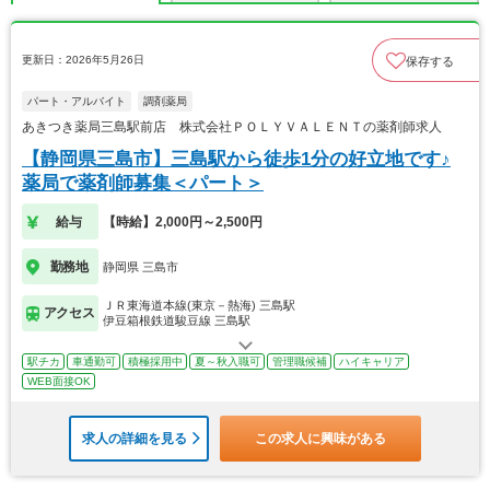
更新日：2026年5月26日
保存する
パート・アルバイト
調剤薬局
あきつき薬局三島駅前店 株式会社ＰＯＬＹＶＡＬＥＮＴの薬剤師求人
【静岡県三島市】三島駅から徒歩1分の好立地です♪
薬局で薬剤師募集＜パート＞
給与
【時給】2,000円～2,500円
勤務地
静岡県 三島市
ＪＲ東海道本線(東京－熱海) 三島駅
アクセス
伊豆箱根鉄道駿豆線 三島駅
駅チカ
車通勤可
積極採用中
夏～秋入職可
管理職候補
ハイキャリア
WEB面接OK
求人の詳細を見る
この求人に興味がある