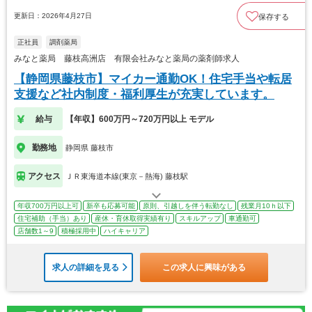
更新日：2026年4月27日
保存する
正社員
調剤薬局
みなと薬局 藤枝高洲店 有限会社みなと薬局の薬剤師求人
【静岡県藤枝市】マイカー通勤OK！住宅手当や転居
支援など社内制度・福利厚生が充実しています。
給与
【年収】600万円～720万円以上 モデル
勤務地
静岡県 藤枝市
アクセス
ＪＲ東海道本線(東京－熱海) 藤枝駅
年収700万円以上可
新卒も応募可能
原則、引越しを伴う転勤なし
残業月10ｈ以下
住宅補助（手当）あり
産休・育休取得実績有り
スキルアップ
車通勤可
店舗数1～9
積極採用中
ハイキャリア
求人の詳細を見る
この求人に興味がある