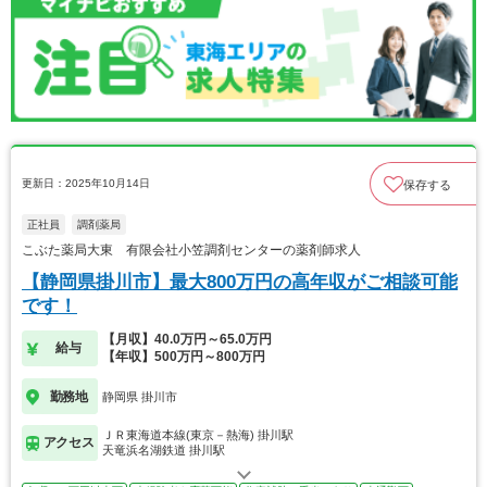
更新日：2025年10月14日
保存する
正社員
調剤薬局
こぶた薬局大東 有限会社小笠調剤センターの薬剤師求人
【静岡県掛川市】最大800万円の高年収がご相談可能
です！
【月収】40.0万円～65.0万円
給与
【年収】500万円～800万円
勤務地
静岡県 掛川市
ＪＲ東海道本線(東京－熱海) 掛川駅
アクセス
天竜浜名湖鉄道 掛川駅