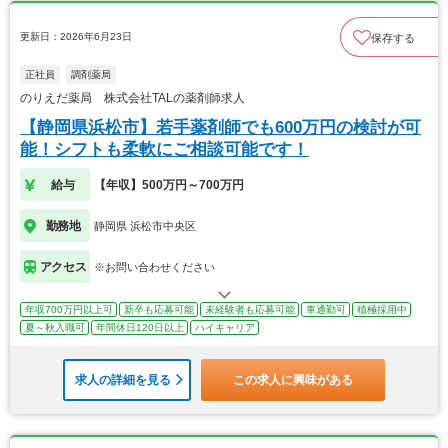
更新日：2026年6月23日
保存する
正社員
調剤薬局
のりえだ薬局 株式会社TALの薬剤師求人
【静岡県浜松市】若手薬剤師でも600万円の検討が可
能！シフトも柔軟にご相談可能です！
給与
【年収】500万円～700万円
勤務地
静岡県 浜松市中央区
アクセス
※お問い合わせください
年収700万円以上可
新卒も応募可能
未経験者も応募可能
車通勤可
積極採用中
夏～秋入職可
年間休日120日以上
ハイキャリア
求人の詳細を見る
この求人に興味がある