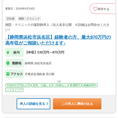
更新日：2026年6月19日
保存する
正社員
病院・クリニック
病院・クリニックの薬剤師求人（法人名非公開 ※詳細はお問合せくださ
い）
【静岡県浜松市浜名区】経験者の方、最大870万円の
高年収がご相談いただけます♪
給与
【年収】530万円～870万円
勤務地
静岡県 浜松市浜名区
アクセス
天竜浜名湖鉄道 宮口駅
年収800万円以上可
原則、引越しを伴う転勤なし
車通勤可
積極採用中
ハイキャリア
求人の詳細を見る
この求人に興味がある