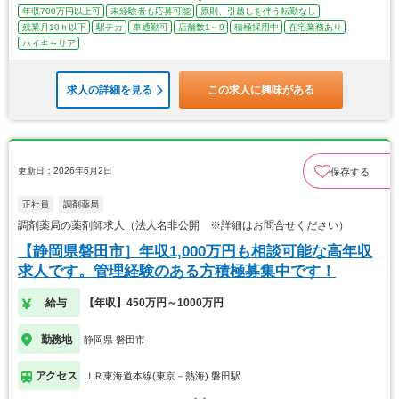
年収700万円以上可
未経験者も応募可能
原則、引越しを伴う転勤なし
残業月10ｈ以下
駅チカ
車通勤可
店舗数1～9
積極採用中
在宅業務あり
ハイキャリア
求人の詳細を見る
この求人に興味がある
更新日：2026年6月2日
保存する
正社員
調剤薬局
調剤薬局の薬剤師求人（法人名非公開 ※詳細はお問合せください）
【静岡県磐田市］年収1,000万円も相談可能な高年収
求人です。管理経験のある方積極募集中です！
給与
【年収】450万円～1000万円
勤務地
静岡県 磐田市
アクセス
ＪＲ東海道本線(東京－熱海) 磐田駅