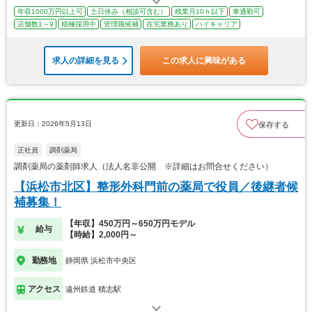
年収1000万円以上可
土日休み（相談可含む）
残業月10ｈ以下
車通勤可
店舗数1～9
積極採用中
管理職候補
在宅業務あり
ハイキャリア
求人の詳細を見る
この求人に興味がある
更新日：2026年5月13日
保存する
正社員
調剤薬局
調剤薬局の薬剤師求人（法人名非公開 ※詳細はお問合せください）
【浜松市北区】整形外科門前の薬局で役員／後継者候
補募集！
【年収】450万円～650万円モデル
給与
【時給】2,000円～
勤務地
静岡県 浜松市中央区
アクセス
遠州鉄道 積志駅