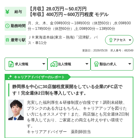
【月収】28.0万円～50.0万円
給与
【年収】400万円～600万円程度 モデル
月、火、木、金:09時00分～18時00分（休憩60分）,水:09時00
勤務時間
分～17時00分（休憩60分）,土:09時00分～13時00分
ＪＲ東海道本線(東京－熱海)「沼津駅」 バ
最寄り駅
アクセス
ス・車11分
更新日：2026/05/26 求人番号：482049
求人情報
法人情報
類似の求人
キャリアアドバイザーのレポート
静岡県を中心に30店舗程度展開をしている企業のFC店で
す！完全週休2日制を導入しています。
充実した福利厚生＆研修制度が自慢です！調剤未経験、
ブランクのある方はもちろん、キャリアアップを図りた
い方にもオススメです！また、両店舗とも完全週休2日制
を導入しており、ご家庭との両立も叶えやすい環境で
す。
キャリアアドバイザー 薬剤師担当