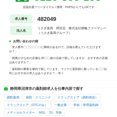
全国共通フリーダイヤル / 携帯・PHPSからでもOKです
482049
求人番号
うさぎ薬局 岡宮店 株式会社鶴亀ファーマシー
法人名
（うさぎ薬局グループ）
お問い合わせの例
「求人番号〇〇〇〇〇〇に興味があるので、詳細を教えていただけます
か？」
「残業が少なめの店舗をJR〇〇線の沿線で探していますが、おすすめの店舗
はありますか？」
「薬剤師の募集を都内で探しています。マイナビ薬剤師に載っている〇〇以
外におすすめの求人はありますか？」等々
静岡県沼津市の薬剤師求人を仕事内容で探す
調剤薬局
病院・クリニック
ドラッグストア（調剤併設）
ドラッグストア（OTCのみ）
一般企業
学術・管理薬剤師
メディカルライター、 MSL、 DI、学術