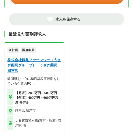
求人を保存する
最近見た薬剤師求人
正社員
調剤薬局
株式会社鶴亀ファーマシー（うさ
ぎ薬局グループ） うさぎ薬局
岡宮店
静岡県を中心に30店舗程度展開をし
ている企業のFC…
【月収】28.0万円～50.0万円
【年収】400万円～600万円程
度 モデル
静岡県 沼津市
ＪＲ東海道本線(東京－熱海) 沼
津駅 他