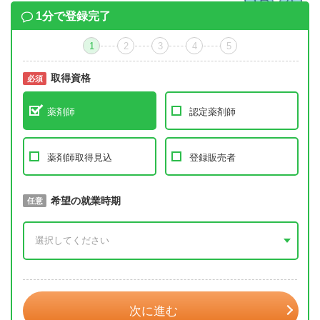
1分で登録完了
1
2
3
4
5
取得資格
必須
必須
薬剤師
認定薬剤師
薬剤師取得見込
登録販売者
取得予定年
希望の就業時期
必須
任意
年 3月
次に進む