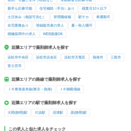
原則、引越しを伴う転勤なし
未経験者も応募可能
新卒も応募可能
住宅補助（手当）あり
残業月10ｈ以下
土日休み（相談可含む）
管理職候補
駅チカ
車通勤可
在宅業務あり
登録販売者の求人
夏～秋入職可
積極採用中の求人
WEB面接OK
近隣エリアで薬剤師求人を探す
浜松市中央区
浜松市浜名区
浜松市天竜区
熱海市
三島市
富士宮市
近隣エリアの路線で薬剤師求人を探す
ＪＲ東海道本線(東京－熱海)
ＪＲ御殿場線
近隣エリアの駅で薬剤師求人を探す
大岡(静岡)駅
片浜駅
沼津駅
原(静岡)駅
この求人と似た求人をチェック