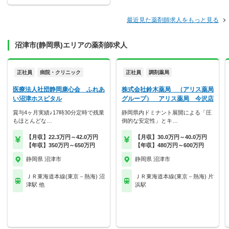
最近見た薬剤師求人をもっと見る
沼津市(静岡県)エリアの薬剤師求人
正社員
病院・クリニック
正社員
調剤薬局
医療法人社団静岡康心会 ふれあ
株式会社鈴木薬局 （アリス薬局
い沼津ホスピタル
グループ） アリス薬局 今沢店
賞与4ヶ月実績♪17時30分定時で残業
静岡県内ドミナント展開による「圧
もほとんどな…
倒的な安定性」とキ…
【月収】22.3万円～42.0万円
【月収】30.0万円～40.0万円
【年収】350万円～650万円
【年収】480万円～600万円
静岡県 沼津市
静岡県 沼津市
ＪＲ東海道本線(東京－熱海) 沼
ＪＲ東海道本線(東京－熱海) 片
津駅 他
浜駅