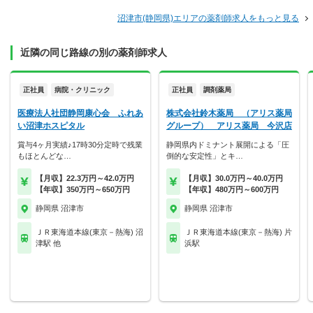
沼津市(静岡県)エリアの薬剤師求人をもっと見る
近隣の同じ路線の別の薬剤師求人
正社員
病院・クリニック
正社員
調剤薬局
医療法人社団静岡康心会 ふれあ
株式会社鈴木薬局 （アリス薬局
い沼津ホスピタル
グループ） アリス薬局 今沢店
賞与4ヶ月実績♪17時30分定時で残業
静岡県内ドミナント展開による「圧
もほとんどな…
倒的な安定性」とキ…
【月収】22.3万円～42.0万円
【月収】30.0万円～40.0万円
【年収】350万円～650万円
【年収】480万円～600万円
静岡県 沼津市
静岡県 沼津市
ＪＲ東海道本線(東京－熱海) 沼
ＪＲ東海道本線(東京－熱海) 片
津駅 他
浜駅