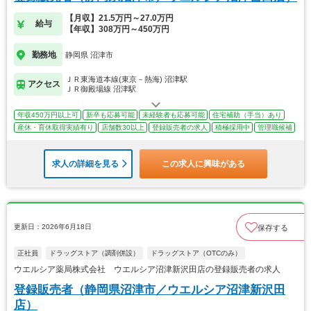
【月収】21.5万円～27.0万円
給与
【年収】308万円～450万円
勤務地
静岡県 沼津市
ＪＲ東海道本線(東京－熱海) 沼津駅
アクセス
ＪＲ御殿場線 沼津駅
年収450万円以上可
新卒も応募可能
未経験者も応募可能
住宅補助（手当）あり
産休・育休取得実績有り
店舗数30以上
登録販売者の求人
積極採用中
管理職候補
求人の詳細を見る
この求人に興味がある
更新日：2026年6月18日
保存する
正社員
ドラッグストア（調剤併設）
ドラッグストア（OTCのみ）
ウエルシア薬局株式会社 ウエルシア沼津新沢田店の登録販売者の求人
登録販売者（静岡県沼津市／ウエルシア沼津新沢田
店）