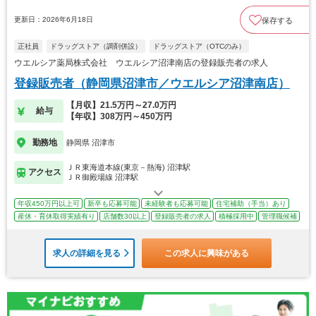
更新日：2026年6月18日
保存する
正社員
ドラッグストア（調剤併設）
ドラッグストア（OTCのみ）
ウエルシア薬局株式会社 ウエルシア沼津南店の登録販売者の求人
登録販売者（静岡県沼津市／ウエルシア沼津南店）
【月収】21.5万円～27.0万円
給与
【年収】308万円～450万円
勤務地
静岡県 沼津市
ＪＲ東海道本線(東京－熱海) 沼津駅
アクセス
ＪＲ御殿場線 沼津駅
年収450万円以上可
新卒も応募可能
未経験者も応募可能
住宅補助（手当）あり
産休・育休取得実績有り
店舗数30以上
登録販売者の求人
積極採用中
管理職候補
求人の詳細を見る
この求人に興味がある