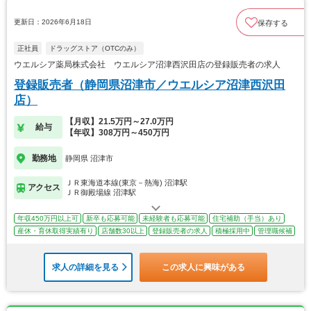
更新日：2026年6月18日
保存する
正社員
ドラッグストア（OTCのみ）
ウエルシア薬局株式会社 ウエルシア沼津西沢田店の登録販売者の求人
登録販売者（静岡県沼津市／ウエルシア沼津西沢田
店）
【月収】21.5万円～27.0万円
給与
【年収】308万円～450万円
勤務地
静岡県 沼津市
ＪＲ東海道本線(東京－熱海) 沼津駅
アクセス
ＪＲ御殿場線 沼津駅
年収450万円以上可
新卒も応募可能
未経験者も応募可能
住宅補助（手当）あり
産休・育休取得実績有り
店舗数30以上
登録販売者の求人
積極採用中
管理職候補
求人の詳細を見る
この求人に興味がある