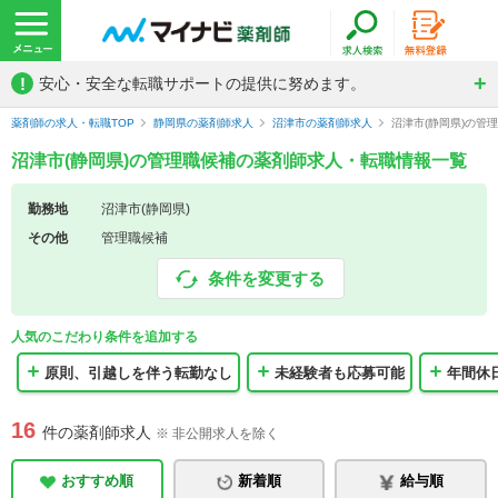
!
安心・安全な転職サポートの提供に努めます。
薬剤師の求人・転職TOP
静岡県の薬剤師求人
沼津市の薬剤師求人
沼津市(静岡県)の管
沼津市(静岡県)の管理職候補の薬剤師求人・転職情報一覧
勤務地
沼津市(静岡県)
その他
管理職候補
条件を変更する
人気のこだわり条件を追加する
原則、引越しを伴う転勤なし
未経験者も応募可能
年間休日
16
件の薬剤師求人
※ 非公開求人を除く
おすすめ順
新着順
給与順