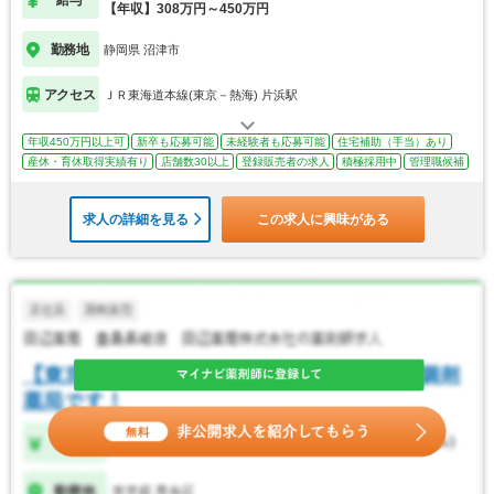
給与
【年収】308万円～450万円
勤務地
静岡県 沼津市
アクセス
ＪＲ東海道本線(東京－熱海) 片浜駅
年収450万円以上可
新卒も応募可能
未経験者も応募可能
住宅補助（手当）あり
産休・育休取得実績有り
店舗数30以上
登録販売者の求人
積極採用中
管理職候補
求人の詳細を見る
この求人に興味がある