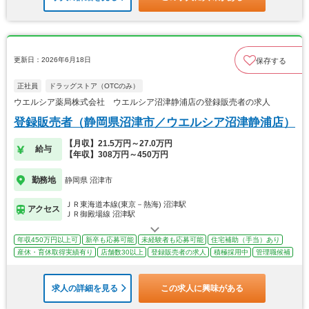
更新日：2026年6月18日
保存する
正社員
ドラッグストア（OTCのみ）
ウエルシア薬局株式会社 ウエルシア沼津静浦店の登録販売者の求人
登録販売者（静岡県沼津市／ウエルシア沼津静浦店）
【月収】21.5万円～27.0万円
給与
【年収】308万円～450万円
勤務地
静岡県 沼津市
ＪＲ東海道本線(東京－熱海) 沼津駅
アクセス
ＪＲ御殿場線 沼津駅
年収450万円以上可
新卒も応募可能
未経験者も応募可能
住宅補助（手当）あり
産休・育休取得実績有り
店舗数30以上
登録販売者の求人
積極採用中
管理職候補
求人の詳細を見る
この求人に興味がある