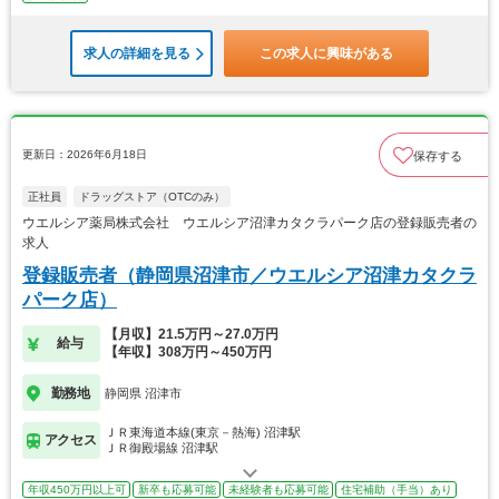
求人の詳細を見る
この求人に興味がある
更新日：2026年6月18日
保存する
正社員
ドラッグストア（OTCのみ）
ウエルシア薬局株式会社 ウエルシア沼津カタクラパーク店の登録販売者の
求人
登録販売者（静岡県沼津市／ウエルシア沼津カタクラ
パーク店）
【月収】21.5万円～27.0万円
給与
【年収】308万円～450万円
勤務地
静岡県 沼津市
ＪＲ東海道本線(東京－熱海) 沼津駅
アクセス
ＪＲ御殿場線 沼津駅
年収450万円以上可
新卒も応募可能
未経験者も応募可能
住宅補助（手当）あり