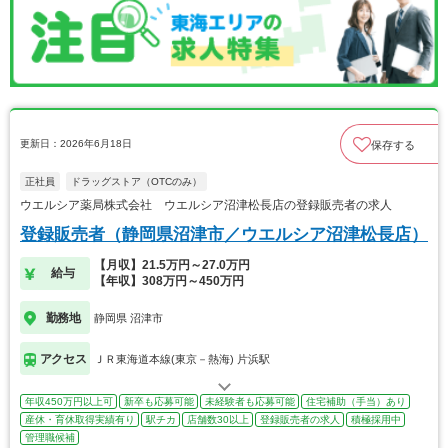
更新日：2026年6月18日
保存する
正社員
ドラッグストア（OTCのみ）
ウエルシア薬局株式会社 ウエルシア沼津松長店の登録販売者の求人
登録販売者（静岡県沼津市／ウエルシア沼津松長店）
【月収】21.5万円～27.0万円
給与
【年収】308万円～450万円
勤務地
静岡県 沼津市
アクセス
ＪＲ東海道本線(東京－熱海) 片浜駅
年収450万円以上可
新卒も応募可能
未経験者も応募可能
住宅補助（手当）あり
産休・育休取得実績有り
駅チカ
店舗数30以上
登録販売者の求人
積極採用中
管理職候補