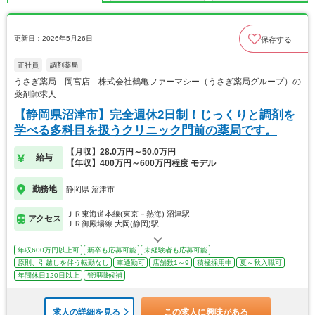
更新日：2026年5月26日
保存する
正社員
調剤薬局
うさぎ薬局 岡宮店 株式会社鶴亀ファーマシー（うさぎ薬局グループ）の
薬剤師求人
【静岡県沼津市】完全週休2日制！じっくりと調剤を
学べる多科目を扱うクリニック門前の薬局です。
【月収】28.0万円～50.0万円
給与
【年収】400万円～600万円程度 モデル
勤務地
静岡県 沼津市
ＪＲ東海道本線(東京－熱海) 沼津駅
アクセス
ＪＲ御殿場線 大岡(静岡)駅
年収600万円以上可
新卒も応募可能
未経験者も応募可能
原則、引越しを伴う転勤なし
車通勤可
店舗数1～9
積極採用中
夏～秋入職可
年間休日120日以上
管理職候補
求人の詳細を見る
この求人に興味がある