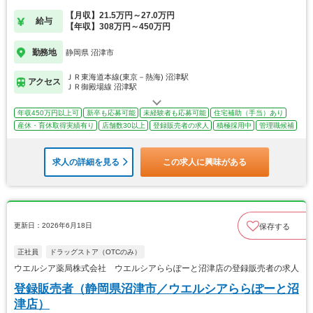
【月収】21.5万円～27.0万円
給与
【年収】308万円～450万円
勤務地
静岡県 沼津市
ＪＲ東海道本線(東京－熱海) 沼津駅
アクセス
ＪＲ御殿場線 沼津駅
年収450万円以上可
新卒も応募可能
未経験者も応募可能
住宅補助（手当）あり
産休・育休取得実績有り
店舗数30以上
登録販売者の求人
積極採用中
管理職候補
求人の詳細を見る
この求人に興味がある
更新日：2026年6月18日
保存する
正社員
ドラッグストア（OTCのみ）
ウエルシア薬局株式会社 ウエルシアららぽーと沼津店の登録販売者の求人
登録販売者（静岡県沼津市／ウエルシアららぽーと沼
津店）