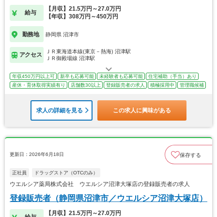
【月収】21.5万円～27.0万円
給与
【年収】308万円～450万円
勤務地
静岡県 沼津市
ＪＲ東海道本線(東京－熱海) 沼津駅
アクセス
ＪＲ御殿場線 沼津駅
年収450万円以上可
新卒も応募可能
未経験者も応募可能
住宅補助（手当）あり
産休・育休取得実績有り
店舗数30以上
登録販売者の求人
積極採用中
管理職候補
求人の詳細を見る
この求人に興味がある
更新日：2026年6月18日
保存する
正社員
ドラッグストア（OTCのみ）
ウエルシア薬局株式会社 ウエルシア沼津大塚店の登録販売者の求人
登録販売者（静岡県沼津市／ウエルシア沼津大塚店）
【月収】21.5万円～27.0万円