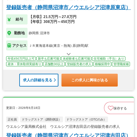
登録販売者（静岡県沼津市／ウエルシア沼津原東店）
【月収】21.5万円～27.0万円
給与
【年収】308万円～450万円
勤務地
静岡県 沼津市
アクセス
ＪＲ東海道本線(東京－熱海) 原(静岡)駅
年収450万円以上可
新卒も応募可能
未経験者も応募可能
住宅補助（手当）あり
産休・育休取得実績有り
店舗数30以上
登録販売者の求人
積極採用中
管理職候補
求人の詳細を見る
この求人に興味がある
更新日：2026年6月18日
保存する
正社員
ドラッグストア（調剤併設）
ドラッグストア（OTCのみ）
ウエルシア薬局株式会社 ウエルシア沼津吉田店の登録販売者の求人
登録販売者（静岡県沼津市／ウエルシア沼津吉田店）