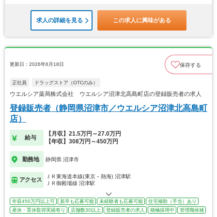
求人の詳細を見る
この求人に興味がある
更新日：2026年6月18日
保存する
正社員
ドラッグストア（OTCのみ）
ウエルシア薬局株式会社 ウエルシア沼津北高島町店の登録販売者の求人
登録販売者（静岡県沼津市／ウエルシア沼津北高島町
店）
【月収】21.5万円～27.0万円
給与
【年収】308万円～450万円
勤務地
静岡県 沼津市
ＪＲ東海道本線(東京－熱海) 沼津駅
アクセス
ＪＲ御殿場線 沼津駅
年収450万円以上可
新卒も応募可能
未経験者も応募可能
住宅補助（手当）あり
産休・育休取得実績有り
店舗数30以上
登録販売者の求人
積極採用中
管理職候補