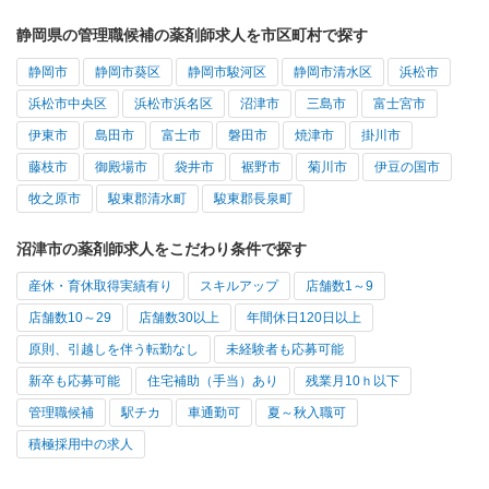
静岡県の管理職候補の薬剤師求人を市区町村で探す
静岡市
静岡市葵区
静岡市駿河区
静岡市清水区
浜松市
浜松市中央区
浜松市浜名区
沼津市
三島市
富士宮市
伊東市
島田市
富士市
磐田市
焼津市
掛川市
藤枝市
御殿場市
袋井市
裾野市
菊川市
伊豆の国市
牧之原市
駿東郡清水町
駿東郡長泉町
沼津市の薬剤師求人をこだわり条件で探す
産休・育休取得実績有り
スキルアップ
店舗数1～9
店舗数10～29
店舗数30以上
年間休日120日以上
原則、引越しを伴う転勤なし
未経験者も応募可能
新卒も応募可能
住宅補助（手当）あり
残業月10ｈ以下
管理職候補
駅チカ
車通勤可
夏～秋入職可
積極採用中の求人