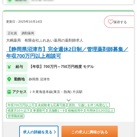
更新日：2025年10月14日
保存する
正社員
調剤薬局
大嶋薬局 有限会社ふれあい薬局の薬剤師求人
【静岡県沼津市】完全週休2日制／管理薬剤師募集／
年収700万円以上相談可
給与
【年収】700万円～750万円程度 モデル
勤務地
静岡県 沼津市
アクセス
ＪＲ東海道本線(東京－熱海) 片浜駅
年収700万円以上可
未経験者も応募可能
原則、引越しを伴う転勤なし
残業月10ｈ以下
車通勤可
店舗数1～9
積極採用中
年間休日120日以上
管理職候補
求人の詳細を見る
この求人に興味がある