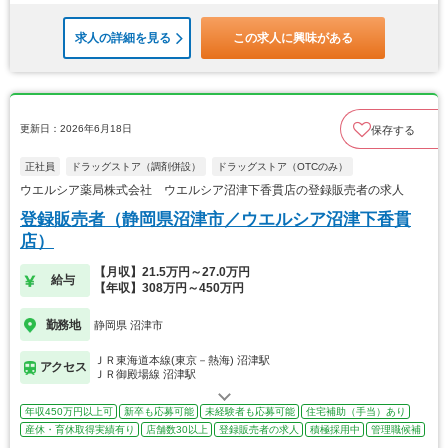
求人の詳細を見る
この求人に興味がある
更新日：2026年6月18日
保存する
正社員
ドラッグストア（調剤併設）
ドラッグストア（OTCのみ）
ウエルシア薬局株式会社 ウエルシア沼津下香貫店の登録販売者の求人
登録販売者（静岡県沼津市／ウエルシア沼津下香貫
店）
【月収】21.5万円～27.0万円
給与
【年収】308万円～450万円
勤務地
静岡県 沼津市
ＪＲ東海道本線(東京－熱海) 沼津駅
アクセス
ＪＲ御殿場線 沼津駅
年収450万円以上可
新卒も応募可能
未経験者も応募可能
住宅補助（手当）あり
産休・育休取得実績有り
店舗数30以上
登録販売者の求人
積極採用中
管理職候補