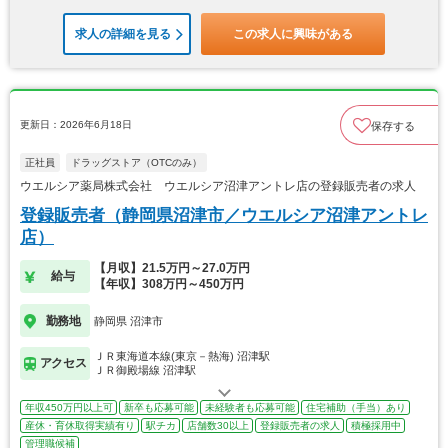
求人の詳細を見る
この求人に興味がある
更新日：2026年6月18日
保存する
正社員
ドラッグストア（OTCのみ）
ウエルシア薬局株式会社 ウエルシア沼津アントレ店の登録販売者の求人
登録販売者（静岡県沼津市／ウエルシア沼津アントレ
店）
【月収】21.5万円～27.0万円
給与
【年収】308万円～450万円
勤務地
静岡県 沼津市
ＪＲ東海道本線(東京－熱海) 沼津駅
アクセス
ＪＲ御殿場線 沼津駅
年収450万円以上可
新卒も応募可能
未経験者も応募可能
住宅補助（手当）あり
産休・育休取得実績有り
駅チカ
店舗数30以上
登録販売者の求人
積極採用中
管理職候補