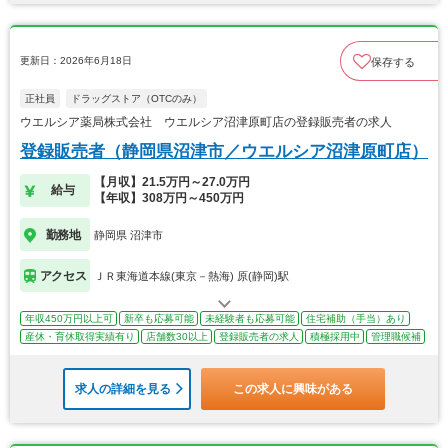
更新日：2026年6月18日
保存する
正社員
ドラッグストア（OTCのみ）
ウエルシア薬局株式会社 ウエルシア沼津原町店の登録販売者の求人
登録販売者（静岡県沼津市／ウエルシア沼津原町店）
【月収】21.5万円～27.0万円
給与
【年収】308万円～450万円
勤務地
静岡県 沼津市
アクセス
ＪＲ東海道本線(東京－熱海) 原(静岡)駅
年収450万円以上可
新卒も応募可能
未経験者も応募可能
住宅補助（手当）あり
産休・育休取得実績有り
店舗数30以上
登録販売者の求人
積極採用中
管理職候補
求人の詳細を見る
この求人に興味がある