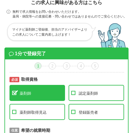
この求人に興味がある方はこちら
無料で求人情報をお問い合わせいただけます。
薬局・病院等への直接応募・問い合わせではありませんのでご安心ください。
マイナビ薬剤師ご登録後、担当のアドバイザーより
この求人についてご案内差し上げます！
1分で登録完了
1
2
3
4
5
取得資格
必須
必須
薬剤師
認定薬剤師
薬剤師取得見込
登録販売者
取得予定年
希望の就業時期
必須
任意