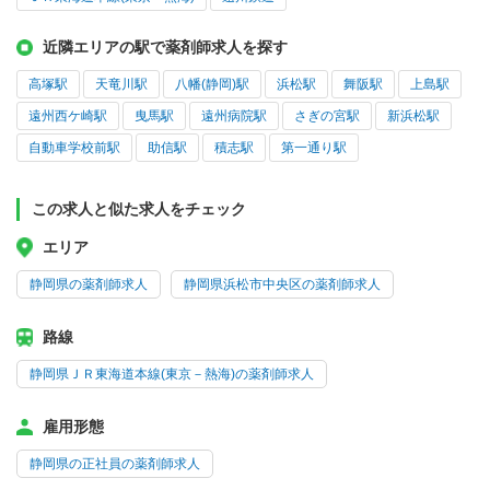
近隣エリアの駅で薬剤師求人を探す
高塚駅
天竜川駅
八幡(静岡)駅
浜松駅
舞阪駅
上島駅
遠州西ケ崎駅
曳馬駅
遠州病院駅
さぎの宮駅
新浜松駅
自動車学校前駅
助信駅
積志駅
第一通り駅
この求人と似た求人をチェック
エリア
静岡県の薬剤師求人
静岡県浜松市中央区の薬剤師求人
路線
静岡県ＪＲ東海道本線(東京－熱海)の薬剤師求人
雇用形態
静岡県の正社員の薬剤師求人