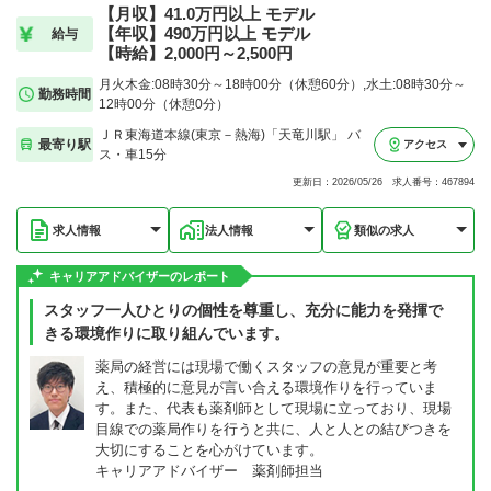
【月収】41.0万円以上 モデル
【年収】490万円以上 モデル
給与
【時給】2,000円～2,500円
月火木金:08時30分～18時00分（休憩60分）,水土:08時30分～
勤務時間
12時00分（休憩0分）
ＪＲ東海道本線(東京－熱海)「天竜川駅」 バ
最寄り駅
アクセス
ス・車15分
更新日：2026/05/26 求人番号：467894
求人情報
法人情報
類似の求人
キャリアアドバイザーのレポート
スタッフ一人ひとりの個性を尊重し、充分に能力を発揮で
きる環境作りに取り組んでいます。
薬局の経営には現場で働くスタッフの意見が重要と考
え、積極的に意見が言い合える環境作りを行っていま
す。また、代表も薬剤師として現場に立っており、現場
目線での薬局作りを行うと共に、人と人との結びつきを
大切にすることを心がけています。
キャリアアドバイザー 薬剤師担当