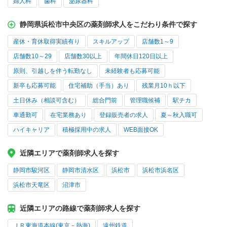
婦人科
歯科
泌尿器科
静岡県浜松市中央区の薬剤師求人をこだわり条件で探す
産休・育休取得実績有り
スキルアップ
店舗数1～9
店舗数10～29
店舗数30以上
年間休日120日以上
原則、引越しを伴う転勤なし
未経験者も応募可能
新卒も応募可能
住宅補助（手当）あり
残業月10ｈ以下
土日休み（相談可含む）
総合門前
管理職候補
駅チカ
車通勤可
在宅業務あり
登録販売者の求人
夏～秋入職可
ハイキャリア
積極採用中の求人
WEB面接OK
近隣エリアで薬剤師求人を探す
静岡市駿河区
静岡市清水区
浜松市
浜松市浜名区
浜松市天竜区
沼津市
近隣エリアの路線で薬剤師求人を探す
ＪＲ東海道本線(東京－熱海)
遠州鉄道