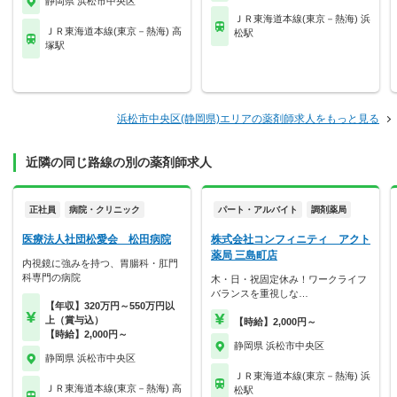
静岡県 浜松市中央区
ＪＲ東海道本線(東京－熱海) 浜
ＪＲ東海道本線(東京－熱海) 高
松駅
塚駅
浜松市中央区(静岡県)エリアの薬剤師求人をもっと見る
近隣の同じ路線の別の薬剤師求人
正社員
病院・クリニック
パート・アルバイト
調剤薬局
医療法人社団松愛会 松田病院
株式会社コンフィニティ アクト
薬局 三島町店
内視鏡に強みを持つ、胃腸科・肛門
科専門の病院
木・日・祝固定休み！ワークライフ
バランスを重視しな…
【年収】320万円～550万円以
上（賞与込）
【時給】2,000円～
【時給】2,000円～
静岡県 浜松市中央区
静岡県 浜松市中央区
ＪＲ東海道本線(東京－熱海) 浜
ＪＲ東海道本線(東京－熱海) 高
松駅