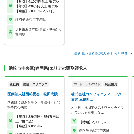
【月収】41.0万円以上 モデル
【年収】490万円以上 モデル
【時給】2,000円～2,500円
静岡県 浜松市中央区
ＪＲ東海道本線(東京－熱海) 天
竜川駅
最近見た薬剤師求人をもっと見る
浜松市中央区(静岡県)エリアの薬剤師求人
正社員
病院・クリニック
パート・アルバイト
調剤薬局
医療法人社団松愛会 松田病院
株式会社コンフィニティ アクト
薬局 三島町店
内視鏡に強みを持つ、胃腸科・肛門
科専門の病院
木・日・祝固定休み！ワークライフ
バランスを重視しな…
【年収】320万円～550万円以
上（賞与込）
【時給】2,000円～
【時給】2,000円～
静岡県 浜松市中央区