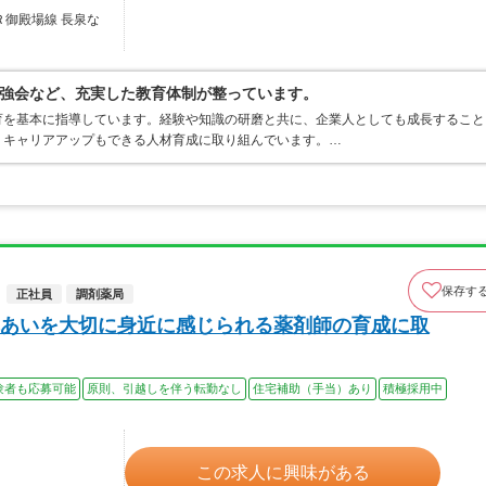
Ｒ御殿場線 長泉な
強会など、充実した教育体制が整っています。
育を基本に指導しています。経験や知識の研磨と共に、企業人としても成長すること
くキャリアアップもできる人材育成に取り組んでいます。…
保存す
正社員
調剤薬局
あいを大切に身近に感じられる薬剤師の育成に取
験者も応募可能
原則、引越しを伴う転勤なし
住宅補助（手当）あり
積極採用中
この求人に興味がある