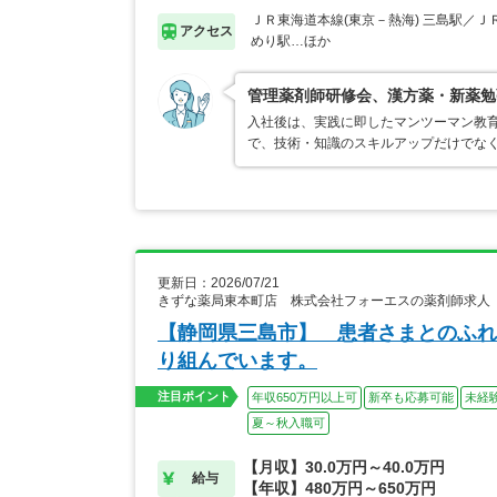
ＪＲ東海道本線(東京－熱海) 三島駅／Ｊ
アクセス
めり駅…ほか
管理薬剤師研修会、漢方薬・新薬勉
入社後は、実践に即したマンツーマン教
で、技術・知識のスキルアップだけでな
更新日：2026/07/21
きずな薬局東本町店 株式会社フォーエスの薬剤師求人
【静岡県三島市】 患者さまとのふれ
り組んでいます。
注目ポイント
年収650万円以上可
新卒も応募可能
未経
夏～秋入職可
【月収】30.0万円～40.0万円
給与
【年収】480万円～650万円