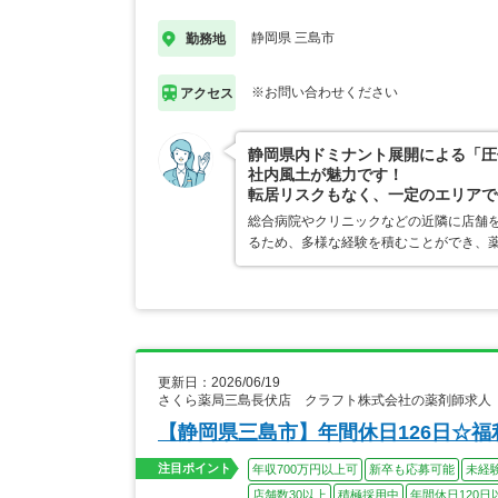
静岡県 三島市
勤務地
※お問い合わせください
アクセス
静岡県内ドミナント展開による「圧
社内風土が魅力です！
転居リスクもなく、一定のエリアで
総合病院やクリニックなどの近隣に店舗
るため、多様な経験を積むことができ、
更新日：2026/06/19
さくら薬局三島長伏店 クラフト株式会社の薬剤師求人
【静岡県三島市】年間休日126日☆
注目ポイント
年収700万円以上可
新卒も応募可能
未経
店舗数30以上
積極採用中
年間休日120日