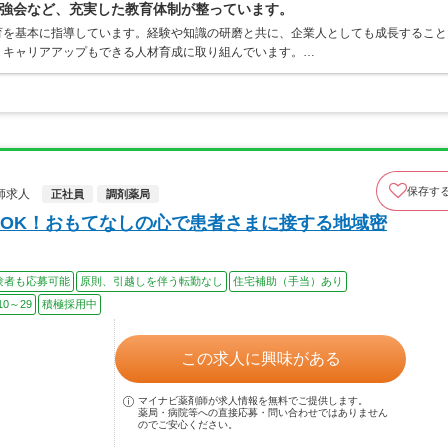
強会など、充実した教育体制が整っています。
育を基本に指導しています。経験や知識の研磨と共に、企業人としても成長すること
くキャリアアップもできる人材育成に取り組んでいます。…
保存す
師求人
正社員
調剤薬局
OK！おもてなしの心で患者さまに接する地域密
験者も応募可能
原則、引越しを伴う転勤なし
住宅補助（手当）あり
0～29
積極採用中
この求人に興味がある
マイナビ薬剤師が求人情報を無料でご提供します。
薬局・病院等への直接応募・問い合わせではありません
のでご安心ください。