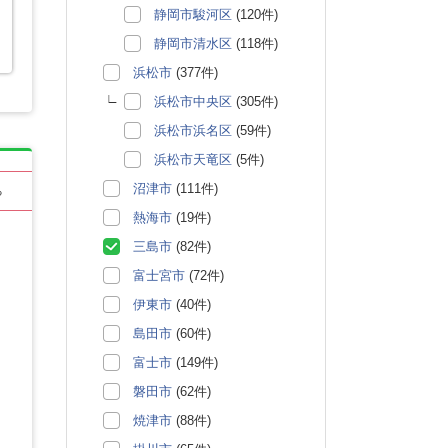
静岡市駿河区
(120件)
静岡市清水区
(118件)
浜松市
(377件)
浜松市中央区
(305件)
浜松市浜名区
(59件)
浜松市天竜区
(5件)
沼津市
(111件)
る
熱海市
(19件)
三島市
(82件)
富士宮市
(72件)
伊東市
(40件)
島田市
(60件)
富士市
(149件)
磐田市
(62件)
焼津市
(88件)