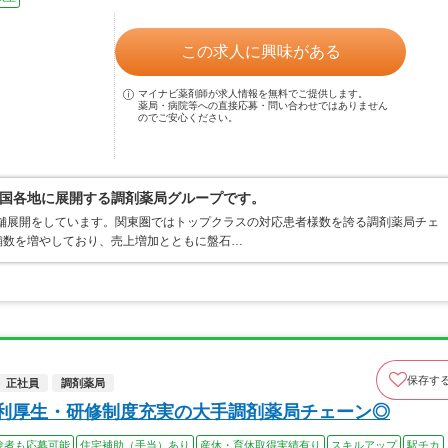
この求人に興味がある
マイナビ薬剤師が求人情報を無料でご提供します。
薬局・病院等への直接応募・問い合わせではありません
のでご安心ください。
国各地に展開する調剤薬局グループです。
店舗展開をしています。関東圏ではトップクラスの対応患者様数を誇る調剤薬局チェ
店舗数を増やしており、売上増加とともに盤石…
保存す
正社員
調剤薬局
福利厚生・研修制度充実の大手調剤薬局チェーン◎
験者も応募可能
住宅補助（手当）あり
産休・育休取得実績有り
スキルアップ
駅チカ