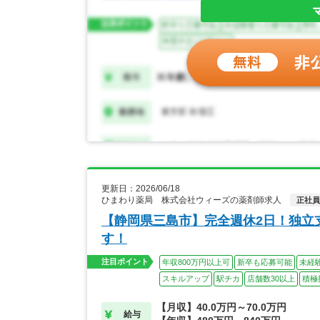
更新日：2026/06/18
ひまわり薬局 株式会社ウィーズの薬剤師求人
正社員
【静岡県三島市】完全週休2日！独立
す！
注目ポイント
年収800万円以上可
新卒も応募可能
未経
スキルアップ
駅チカ
店舗数30以上
積極
【月収】40.0万円～70.0万円
給与