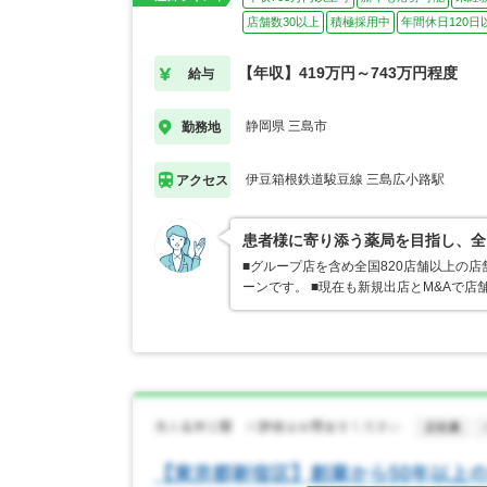
店舗数30以上
積極採用中
年間休日120日
【年収】419万円～743万円程度
給与
静岡県 三島市
勤務地
伊豆箱根鉄道駿豆線 三島広小路駅
アクセス
患者様に寄り添う薬局を目指し、全
■グループ店を含め全国820店舗以上の
ーンです。 ■現在も新規出店とM&Aで