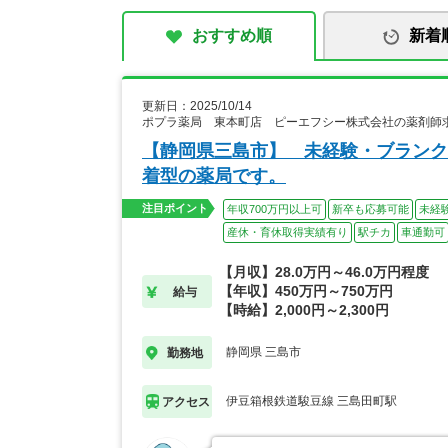
おすすめ順
新着
更新日：2025/10/14
ポプラ薬局 東本町店 ピーエフシー株式会社の薬剤師
【静岡県三島市】 未経験・ブランク
着型の薬局です。
注目ポイント
年収700万円以上可
新卒も応募可能
未経
産休・育休取得実績有り
駅チカ
車通勤可
【月収】28.0万円～46.0万円程度
【年収】450万円～750万円
給与
【時給】2,000円～2,300円
静岡県 三島市
勤務地
伊豆箱根鉄道駿豆線 三島田町駅
アクセス