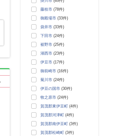
掛川市
(65件)
藤枝市
(78件)
御殿場市
(33件)
袋井市
(33件)
下田市
(24件)
裾野市
(25件)
湖西市
(23件)
伊豆市
(17件)
御前崎市
(16件)
菊川市
(24件)
る
伊豆の国市
(30件)
牧之原市
(24件)
賀茂郡東伊豆町
(4件)
賀茂郡河津町
(4件)
賀茂郡南伊豆町
(3件)
賀茂郡松崎町
(3件)