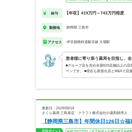
【年収】419万円～743万円程度
給与
静岡県 三島市
勤務地
伊豆箱根鉄道駿豆線 大場駅
アクセス
患者様に寄り添う薬局を目指し、全
■グループ店を含め全国820店舗以上の
ーンです。 ■現在も新規出店とM&Aで
更新日：2026/06/19
さくら薬局 三島泉店 クラフト株式会社の薬剤師求人
【静岡県三島市】年間休日126日☆
注目ポイント
年収700万円以上可
新卒も応募可能
未経