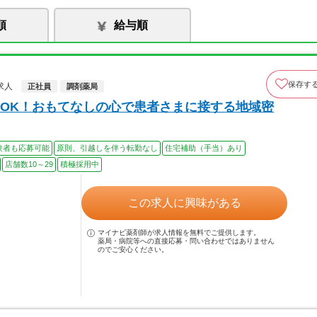
順
給与順
保存す
求人
正社員
調剤薬局
OK！おもてなしの心で患者さまに接する地域密
験者も応募可能
原則、引越しを伴う転勤なし
住宅補助（手当）あり
店舗数10～29
積極採用中
この求人に興味がある
マイナビ薬剤師が求人情報を無料でご提供します。
薬局・病院等への直接応募・問い合わせではありません
のでご安心ください。