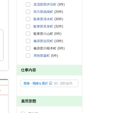
賀茂郡西伊豆町
(3件)
田方郡函南町
(20件)
駿東郡清水町
(30件)
駿東郡長泉町
(32件)
駿東郡小山町 (0件)
榛原郡吉田町
(19件)
榛原郡川根本町 (0件)
周智郡森町
(5件)
仕事内容
業種・職種を選択
例）調剤薬局
る
雇用形態