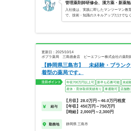
管理薬剤師研修会、漢方薬・新薬勉
入社後は、実践に即したマンツーマン教
で、技術・知識のスキルアップだけでな
更新日：2025/10/14
ポプラ薬局 三島徳倉店 ピーエフシー株式会社の薬剤
【静岡県三島市】 未経験・ブランク
着型の薬局です。
注目ポイント
年収700万円以上可
新卒も応募可能
未経
産休・育休取得実績有り
車通勤可
店舗数1
【月収】28.0万円～46.0万円程度
【年収】450万円～750万円
給与
【時給】2,000円～2,300円
静岡県 三島市
勤務地