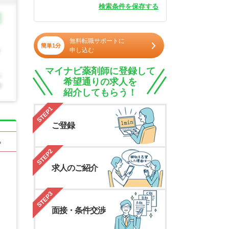
検索条件を保存する
無料転職サポートに
簡単1分
申し込む
マイナビ薬剤師に登録して
希望通りの求人を
紹介してもらう！
STEP1
ご登録
る
STEP2
求人のご紹介
STEP3
面接・条件交渉