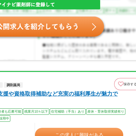
保存す
調剤薬局
支援や資格取得補助など充実の福利厚生が魅力で
験者も応募可能
残業月10ｈ以下
住宅補助（手当）あり
産休・育休取得実績有り
採用中
この求人に興味がある