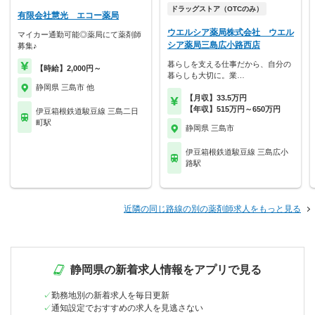
ドラッグストア（OTCのみ）
有限会社慧光 エコー薬局
ウエルシア薬局株式会社 ウエル
マイカー通勤可能◎薬局にて薬剤師
シア薬局三島広小路西店
募集♪
暮らしを支える仕事だから、自分の
【時給】2,000円～
暮らしも大切に。業…
静岡県 三島市 他
【月収】33.5万円
【年収】515万円～650万円
伊豆箱根鉄道駿豆線 三島二日
町駅
静岡県 三島市
伊豆箱根鉄道駿豆線 三島広小
路駅
近隣の同じ路線の別の薬剤師求人をもっと見る
静岡県の新着求人情報をアプリで見る
勤務地別の新着求人を毎日更新
通知設定でおすすめの求人を見逃さない