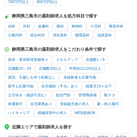
700万円以上
800万円以上
静岡県三島市の薬剤師求人を処方科目で探す
内科
外科
皮膚科
眼科
精神科
小児科
整形外科
心療内科
総合科目
消化器科
循環器科
泌尿器科
静岡県三島市の薬剤師求人をこだわり条件で探す
産休・育休取得実績有り
スキルアップ
店舗数1～9
店舗数10～29
店舗数30以上
年間休日120日以上
原則、引越しを伴う転勤なし
未経験者も応募可能
新卒も応募可能
住宅補助（手当）あり
残業月10ｈ以下
土日休み（相談可含む）
総合門前
管理職候補
駅チカ
車通勤可
在宅業務あり
登録販売者の求人
夏～秋入職可
ハイキャリア
積極採用中の求人
WEB面接OK
近隣エリアで薬剤師求人を探す