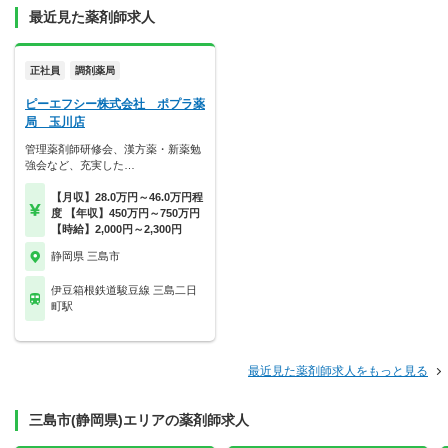
最近見た薬剤師求人
正社員
調剤薬局
ピーエフシー株式会社 ポプラ薬
局 玉川店
管理薬剤師研修会、漢方薬・新薬勉
強会など、充実した…
【月収】28.0万円～46.0万円程
度 【年収】450万円～750万円
【時給】2,000円～2,300円
静岡県 三島市
伊豆箱根鉄道駿豆線 三島二日
町駅
最近見た薬剤師求人をもっと見る
三島市(静岡県)エリアの薬剤師求人