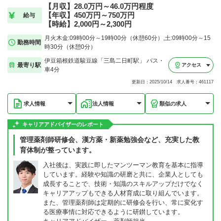
【月収】28.0万円～46.0万円程度
【年収】450万円～750万円
給与
【時給】2,000円～2,300円
月火木金:09時00分～19時00分（休憩60分）,土:09時00分～15
勤務時間
時30分（休憩0分）
伊豆箱根鉄道駿豆線「三島二日町駅」 バス・
最寄り駅
アクセス
車4分
更新日：2025/10/14 求人番号：461117
求人情報
法人情報
類似の求人
キャリアアドバイザーのレポート
管理薬剤師研修会、漢方薬・新薬勉強会など、充実した教
育体制が整っています。
入社後は、実践に即したマンツーマン教育を基本に指導
しています。経験や知識の研磨と共に、企業人としても
成長することで、技術・知識のスキルアップだけでなく
キャリアアップもできる人材育成に取り組んでいます。
また、管理薬剤師は定期的に研修会を行い、常に変化す
る医療事情に対応できるように研鑚しています。