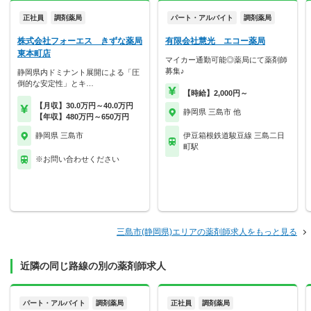
正社員
調剤薬局
パート・アルバイト
調剤薬局
株式会社フォーエス きずな薬局
有限会社慧光 エコー薬局
東本町店
マイカー通勤可能◎薬局にて薬剤師
募集♪
静岡県内ドミナント展開による「圧
倒的な安定性」とキ…
【時給】2,000円～
【月収】30.0万円～40.0万円
静岡県 三島市 他
【年収】480万円～650万円
静岡県 三島市
伊豆箱根鉄道駿豆線 三島二日
町駅
※お問い合わせください
三島市(静岡県)エリアの薬剤師求人をもっと見る
近隣の同じ路線の別の薬剤師求人
パート・アルバイト
調剤薬局
正社員
調剤薬局