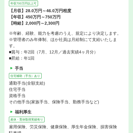
年収700万円以上可
【月収】28.0万円～46.0万円程度
【年収】450万円～750万円
【時給】2,000円～2,300円
※年齢、経験、能力を考慮のうえ、規定により決定します。
※管理者のみ年俸制、ほか社員は月給制にて支給いたしま
す。
■賞与：年2回（7月、12月／過去実績4ヶ月分）
■昇給：年1回
手当
住宅補助（手当）あり
通勤手当(全額支給)
住宅手当
資格手当
その他手当(家族手当、保険手当、勤務手当など)
福利厚生
産休・育休取得実績有り
雇用保険、労災保険、健康保険、厚生年金保険、損害保険