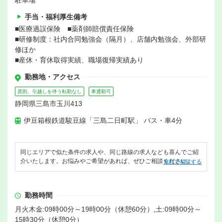
駐車場
手当・福利厚生備考
■医療過誤保険 ■薬剤師賠償責任保険
■研修制度：社内合同勉強会（隔月）、店舗内勉強会、外部研
修ほか
■産休・育休取得実績、職場復帰実績あり
勤務地・アクセス
原則、引越しを伴う転勤なし
車通勤可
静岡県三島市玉川413
伊豆箱根鉄道駿豆線「三島二日町駅」 バス・車4分
同じエリアで似た条件の求人や、同じ路線の求人なども喜んでご紹
介いたします。お悩みやご希望があれば、ぜひご相談ください。
無料で相談する
勤務時間
月火木金:09時00分～19時00分（休憩60分）,土:09時00分～
15時30分（休憩0分）