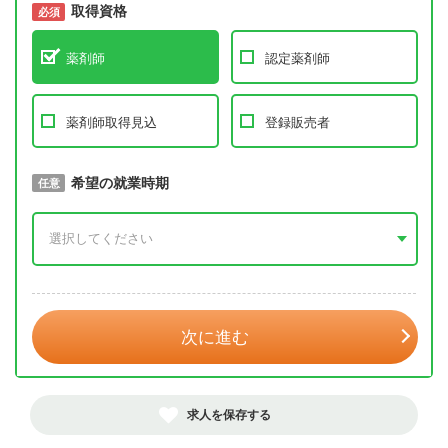
取得資格
必須
必須
薬剤師
認定薬剤師
薬剤師取得見込
登録販売者
取得予定年
希望の就業時期
必須
任意
年 3月
次に進む
求人を保存する