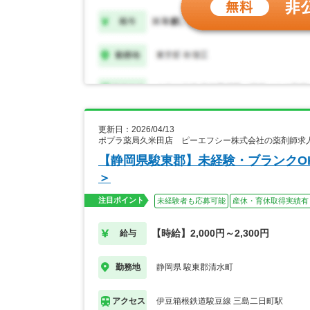
更新日：2026/04/13
ポプラ薬局久米田店 ピーエフシー株式会社の薬剤師求
【静岡県駿東郡】未経験・ブランクOK
＞
注目ポイント
未経験者も応募可能
産休・育休取得実績有
【時給】2,000円～2,300円
給与
静岡県 駿東郡清水町
勤務地
伊豆箱根鉄道駿豆線 三島二日町駅
アクセス