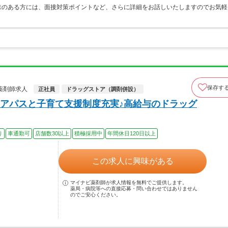
味のある方には、面接対策ポイントなど、さらに詳細をお話しいたしますのでお気軽
保存す
薬剤師求人
正社員
ドラッグストア（調剤併設）
アパスと子育て支援制度充実♪高給与のドラッグ
り
車通勤可
店舗数30以上
積極採用中
年間休日120日以上
この求人に興味がある
マイナビ薬剤師が求人情報を無料でご提供します。
薬局・病院等への直接応募・問い合わせではありません
のでご安心ください。