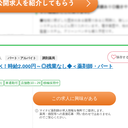
保存す
人
パート・アルバイト
調剤薬局
！時給2,000円～◎残業なし◆＜薬剤師・パート
り
車通勤可
店舗数10～29
積極採用中
この求人に興味がある
マイナビ薬剤師が求人情報を無料でご提供します。
薬局・病院等への直接応募・問い合わせではありません
のでご安心ください。