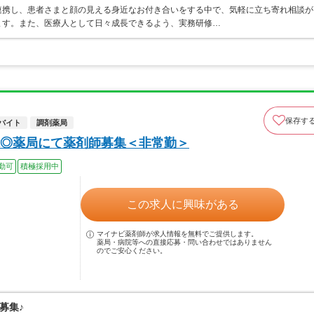
連携し、患者さまと顔の見える身近なお付き合いをする中で、気軽に立ち寄れ相談が
ます。また、医療人として日々成長できるよう、実務研修…
保存す
バイト
調剤薬局
◎薬局にて薬剤師募集＜非常勤＞
勤可
積極採用中
この求人に興味がある
マイナビ薬剤師が求人情報を無料でご提供します。
薬局・病院等への直接応募・問い合わせではありません
のでご安心ください。
募集♪