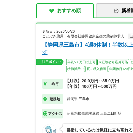
おすすめ順
新着
更新日：2026/05/26
ことぶき薬局 有限会社静岡健康企画の薬剤師求人
【静岡県三島市】4週8休制！半数以
す
注目ポイント
年収500万円以上可
未経験者も応募可能
積極採用中
夏～秋入職可
年間休日120日
【月収】20.0万円～35.0万円
給与
【年収】400万円～500万円
静岡県 三島市
勤務地
伊豆箱根鉄道駿豆線 三島二日町駅
アクセス
目指しているのは気軽に立ち寄れる