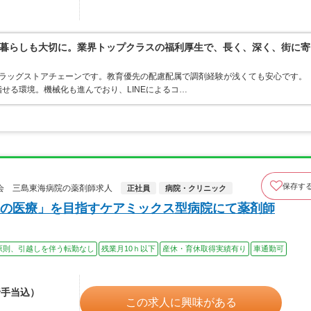
暮らしも大切に。業界トップクラスの福利厚生で、長く、深く、街に寄
うドラッグストアチェーンです。教育優先の配慮配属で調剤経験が浅くても安心です。
せる環境。機械化も進んでおり、LINEによるコ…
保存す
会 三島東海病院の薬剤師求人
正社員
病院・クリニック
の医療」を目指すケアミックス型病院にて薬剤師
原則、引越しを伴う転勤なし
残業月10ｈ以下
産休・育休取得実績有り
車通勤可
諸手当込）
この求人に興味がある