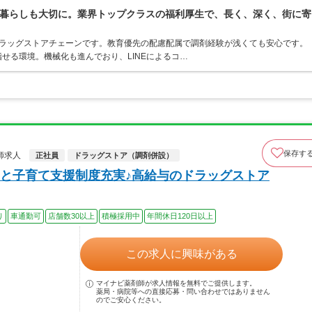
暮らしも大切に。業界トップクラスの福利厚生で、長く、深く、街に寄
うドラッグストアチェーンです。教育優先の配慮配属で調剤経験が浅くても安心です。
せる環境。機械化も進んでおり、LINEによるコ…
保存す
師求人
正社員
ドラッグストア（調剤併設）
と子育て支援制度充実♪高給与のドラッグストア
り
車通勤可
店舗数30以上
積極採用中
年間休日120日以上
この求人に興味がある
マイナビ薬剤師が求人情報を無料でご提供します。
薬局・病院等への直接応募・問い合わせではありません
のでご安心ください。