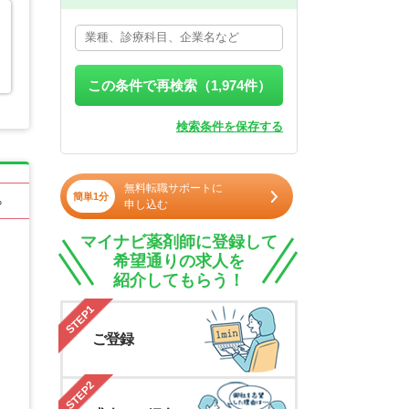
この条件で再検索（
1,974
件）
検索条件を保存する
無料転職サポートに
簡単1分
る
申し込む
マイナビ薬剤師に登録して
希望通りの求人を
紹介してもらう！
STEP1
ご登録
STEP2