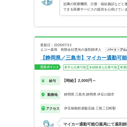
近隣の医療機関、介護・福祉施設などと
できる医療サービスの提供を心掛けてい
更新日：2026/07/13
エコー薬局 有限会社慧光の薬剤師求人
パート・アル
【静岡県／三島市】マイカー通勤可能
注目ポイント
新卒も応募可能
未経験者も応募可能
車通
【時給】2,000円～
給与
静岡県 三島市,静岡県 伊豆の国市
勤務地
伊豆箱根鉄道駿豆線 三島二日町駅
アクセス
マイカー通勤可能◎薬局にて薬剤師