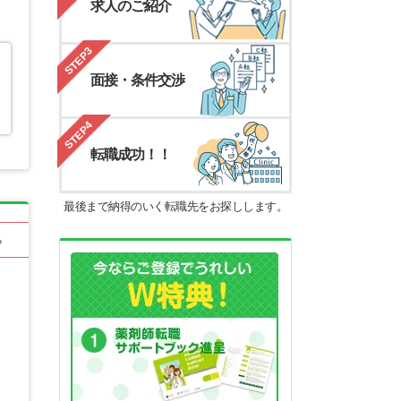
求人のご紹介
STEP3
面接・条件交渉
STEP4
転職成功！！
最後まで納得のいく転職先をお探しします。
る