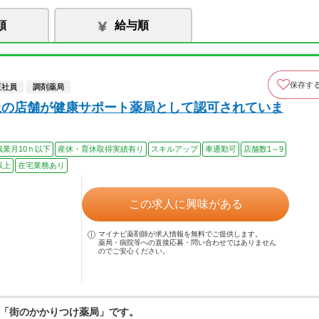
順
給与順
保存す
正社員
調剤薬局
上の店舗が健康サポート薬局として認可されていま
残業月10ｈ以下
産休・育休取得実績有り
スキルアップ
車通勤可
店舗数1～9
以上
在宅業務あり
この求人に興味がある
マイナビ薬剤師が求人情報を無料でご提供します。
薬局・病院等への直接応募・問い合わせではありません
のでご安心ください。
「街のかかりつけ薬局」です。