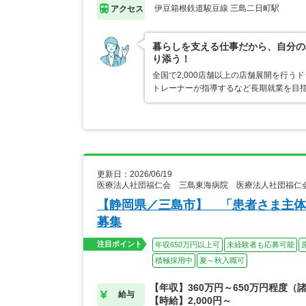
伊豆箱根鉄道駿豆線 三島二日町駅
アクセス
暮らしを支える仕事だから、自分の
り添う！
全国で2,000店舗以上の店舗展開を行
トレーナーが指導するなど長期就業を目指
更新日：2026/06/19
医療法人社団福仁会 三島東海病院 医療法人社団福仁
【静岡県／三島市】 「患者さま主体
募集
注目ポイント
年収650万円以上可
未経験者も応募可能
積極採用中
夏～秋入職可
【年収】360万円～650万円程度（
給与
【時給】2,000円～