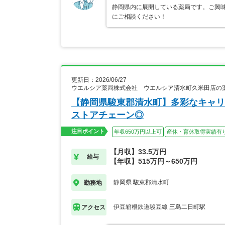
静岡県内に展開している薬局です。ご興
にご相談ください！
更新日：2026/06/27
ウエルシア薬局株式会社 ウエルシア清水町久米田店の
【静岡県駿東郡清水町】多彩なキャリ
ストアチェーン◎
注目ポイント
年収650万円以上可
産休・育休取得実績有
【月収】33.5万円
給与
【年収】515万円～650万円
静岡県 駿東郡清水町
勤務地
伊豆箱根鉄道駿豆線 三島二日町駅
アクセス