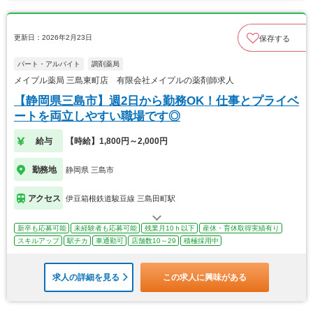
更新日：2026年2月23日
保存する
パート・アルバイト
調剤薬局
メイプル薬局 三島東町店 有限会社メイプルの薬剤師求人
【静岡県三島市】週2日から勤務OK！仕事とプライベ
ートを両立しやすい職場です◎
給与
【時給】1,800円～2,000円
勤務地
静岡県 三島市
アクセス
伊豆箱根鉄道駿豆線 三島田町駅
新卒も応募可能
未経験者も応募可能
残業月10ｈ以下
産休・育休取得実績有り
スキルアップ
駅チカ
車通勤可
店舗数10～29
積極採用中
求人の詳細を見る
この求人に興味がある