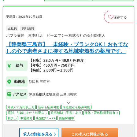
更新日：2025年10月14日
保存する
正社員
調剤薬局
ポプラ薬局 東本町店 ピーエフシー株式会社の薬剤師求人
【静岡県三島市】 未経験・ブランクOK！おもてな
しの心で患者さまに接する地域密着型の薬局です。
【月収】28.0万円～46.0万円程度
給与
【年収】450万円～750万円
【時給】2,000円～2,300円
勤務地
静岡県 三島市
アクセス
伊豆箱根鉄道駿豆線 三島田町駅
年収700万円以上可
新卒も応募可能
未経験者も応募可能
原則、引越しを伴う転勤なし
住宅補助（手当）あり
産休・育休取得実績有り
駅チカ
車通勤可
店舗数10～29
積極採用中
求人の詳細を見る
この求人に興味がある