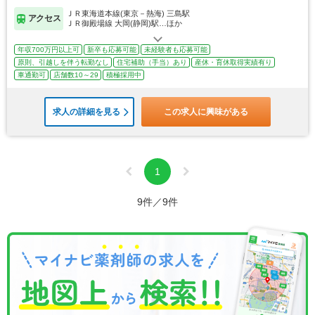
ＪＲ東海道本線(東京－熱海) 三島駅
アクセス
ＪＲ御殿場線 大岡(静岡)駅…ほか
年収700万円以上可
新卒も応募可能
未経験者も応募可能
原則、引越しを伴う転勤なし
住宅補助（手当）あり
産休・育休取得実績有り
車通勤可
店舗数10～29
積極採用中
求人の詳細を見る
この求人に興味がある
1
9件／9件