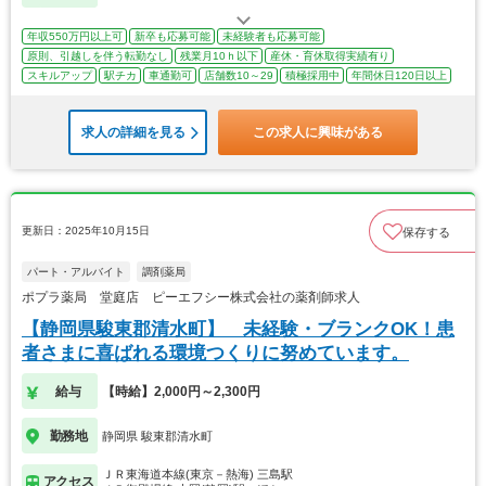
年収550万円以上可
新卒も応募可能
未経験者も応募可能
原則、引越しを伴う転勤なし
残業月10ｈ以下
産休・育休取得実績有り
スキルアップ
駅チカ
車通勤可
店舗数10～29
積極採用中
年間休日120日以上
求人の詳細を見る
この求人に興味がある
更新日：2025年10月15日
保存する
パート・アルバイト
調剤薬局
ポプラ薬局 堂庭店 ピーエフシー株式会社の薬剤師求人
【静岡県駿東郡清水町】 未経験・ブランクOK！患
者さまに喜ばれる環境つくりに努めています。
給与
【時給】2,000円～2,300円
勤務地
静岡県 駿東郡清水町
ＪＲ東海道本線(東京－熱海) 三島駅
アクセス