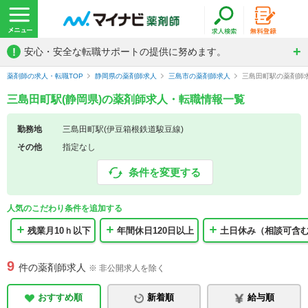
!
安心・安全な転職サポートの提供に努めます。
薬剤師の求人・転職TOP
静岡県の薬剤師求人
三島市の薬剤師求人
三島田町駅の薬剤師
三島田町駅(静岡県)の薬剤師求人・転職情報一覧
勤務地
三島田町駅(伊豆箱根鉄道駿豆線)
その他
指定なし
条件を変更する
人気のこだわり条件を追加する
残業月10ｈ以下
年間休日120日以上
土日休み（相談可含
9
件の薬剤師求人
※ 非公開求人を除く
おすすめ順
新着順
給与順