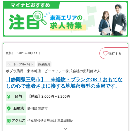
更新日：2025年10月14日
保存する
パート・アルバイト
調剤薬局
ポプラ薬局 東本町店 ピーエフシー株式会社の薬剤師求人
【静岡県三島市】 未経験・ブランクOK！おもてな
しの心で患者さまに接する地域密着型の薬局です。
給与
【時給】2,000円～2,300円
勤務地
静岡県 三島市
アクセス
伊豆箱根鉄道駿豆線 三島田町駅