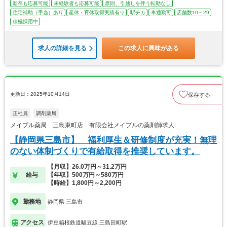
新卒も応募可能
未経験者も応募可能
原則、引越しを伴う転勤なし
住宅補助（手当）あり
産休・育休取得実績有り
駅チカ
車通勤可
店舗数10～29
積極採用中
求人の詳細を見る
この求人に興味がある
更新日：2025年10月14日
保存する
正社員
調剤薬局
メイプル薬局 三島東町店 有限会社メイプルの薬剤師求人
【静岡県三島市】 福利厚生＆研修制度が充実！無理
のない体制づくりで有給取得を推奨しています。
【月収】26.0万円～31.2万円
給与
【年収】500万円～580万円
【時給】1,800円～2,200円
勤務地
静岡県 三島市
アクセス
伊豆箱根鉄道駿豆線 三島田町駅