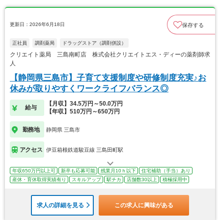
更新日：2026年6月18日
保存する
正社員
調剤薬局
ドラッグストア（調剤併設）
クリエイト薬局 三島南町店 株式会社クリエイトエス・ディーの薬剤師求
人
【静岡県三島市】子育て支援制度や研修制度充実♪お
休みが取りやすくワークライフバランス◎
【月収】34.5万円～50.0万円
給与
【年収】510万円～650万円
勤務地
静岡県 三島市
アクセス
伊豆箱根鉄道駿豆線 三島田町駅
年収650万円以上可
新卒も応募可能
残業月10ｈ以下
住宅補助（手当）あり
産休・育休取得実績有り
スキルアップ
駅チカ
店舗数30以上
積極採用中
求人の詳細を見る
この求人に興味がある