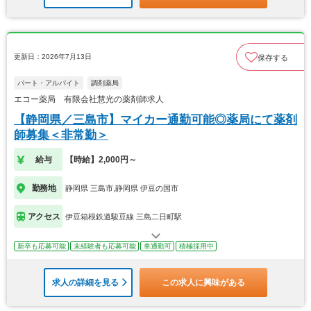
更新日：2026年7月13日
保存する
パート・アルバイト
調剤薬局
エコー薬局 有限会社慧光の薬剤師求人
【静岡県／三島市】マイカー通勤可能◎薬局にて薬剤
師募集＜非常勤＞
給与
【時給】2,000円～
勤務地
静岡県 三島市,静岡県 伊豆の国市
アクセス
伊豆箱根鉄道駿豆線 三島二日町駅
新卒も応募可能
未経験者も応募可能
車通勤可
積極採用中
求人の詳細を見る
この求人に興味がある