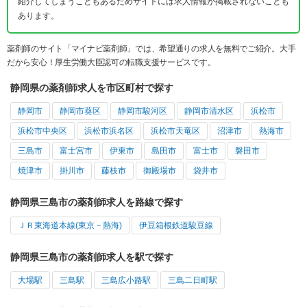
紹介してしまうこともあるためサイトには求人情報が掲載されないことも
あります。
薬剤師のサイト「マイナビ薬剤師」では、希望通りの求人を無料でご紹介。大手
だから安心！厚生労働大臣認可の転職支援サービスです。
静岡県の薬剤師求人を市区町村で探す
静岡市
静岡市葵区
静岡市駿河区
静岡市清水区
浜松市
浜松市中央区
浜松市浜名区
浜松市天竜区
沼津市
熱海市
三島市
富士宮市
伊東市
島田市
富士市
磐田市
焼津市
掛川市
藤枝市
御殿場市
袋井市
静岡県三島市の薬剤師求人を路線で探す
ＪＲ東海道本線(東京－熱海)
伊豆箱根鉄道駿豆線
静岡県三島市の薬剤師求人を駅で探す
大場駅
三島駅
三島広小路駅
三島二日町駅