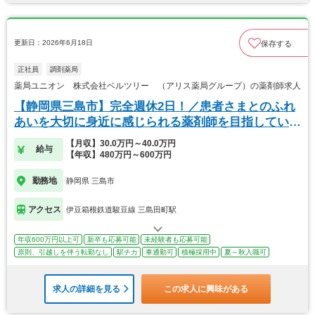
更新日：2026年6月18日
保存する
正社員
調剤薬局
薬局ユニオン 株式会社ベルツリー （アリス薬局グループ）の薬剤師求人
【静岡県三島市】完全週休2日！／患者さまとのふれ
あいを大切に身近に感じられる薬剤師を目指していま
す。
【月収】30.0万円～40.0万円
給与
【年収】480万円～600万円
勤務地
静岡県 三島市
アクセス
伊豆箱根鉄道駿豆線 三島田町駅
年収600万円以上可
新卒も応募可能
未経験者も応募可能
原則、引越しを伴う転勤なし
駅チカ
車通勤可
積極採用中
夏～秋入職可
求人の詳細を見る
この求人に興味がある