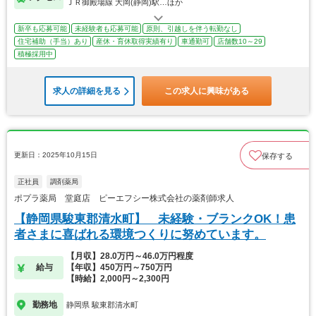
ＪＲ御殿場線 大岡(静岡)駅…ほか
新卒も応募可能
未経験者も応募可能
原則、引越しを伴う転勤なし
住宅補助（手当）あり
産休・育休取得実績有り
車通勤可
店舗数10～29
積極採用中
求人の詳細を見る
この求人に興味がある
更新日：2025年10月15日
保存する
正社員
調剤薬局
ポプラ薬局 堂庭店 ピーエフシー株式会社の薬剤師求人
【静岡県駿東郡清水町】 未経験・ブランクOK！患
者さまに喜ばれる環境つくりに努めています。
【月収】28.0万円～46.0万円程度
給与
【年収】450万円～750万円
【時給】2,000円～2,300円
勤務地
静岡県 駿東郡清水町