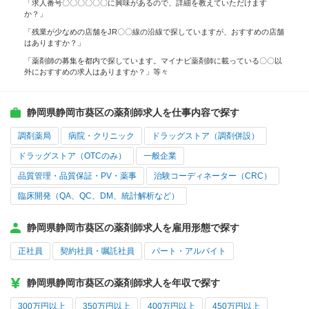
「求人番号〇〇〇〇〇〇に興味があるので、詳細を教えていただけます
か？」
「残業が少なめの店舗をJR〇〇線の沿線で探していますが、おすすめの店舗
はありますか？」
「薬剤師の募集を都内で探しています。マイナビ薬剤師に載っている〇〇以
外におすすめの求人はありますか？」等々
静岡県静岡市葵区の薬剤師求人を仕事内容で探す
調剤薬局
病院・クリニック
ドラッグストア（調剤併設）
ドラッグストア（OTCのみ）
一般企業
品質管理・品質保証・PV・薬事
治験コーディネーター（CRC）
臨床開発（QA、QC、DM、統計解析など）
静岡県静岡市葵区の薬剤師求人を雇用形態で探す
正社員
契約社員・嘱託社員
パート・アルバイト
静岡県静岡市葵区の薬剤師求人を年収で探す
300万円以上
350万円以上
400万円以上
450万円以上