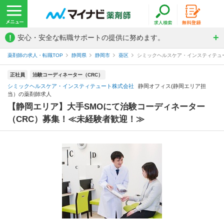
!
安心・安全な転職サポートの提供に努めます。
薬剤師の求人・転職TOP
静岡県
静岡市
葵区
シミックヘルスケア・インスティテュ
正社員
治験コーディネーター（CRC）
シミックヘルスケア・インスティテュート株式会社
静岡オフィス(静岡エリア担
当）の薬剤師求人
【静岡エリア】大手SMOにて治験コーディネーター
（CRC）募集！≪未経験者歓迎！≫