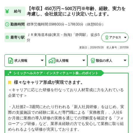
【年収】450万円～500万円※年齢、経験、実力を
給与
考慮し、会社規定により決定いたします。
勤務時間
標準労働時間:09時00分～17時30分（休憩60分）
ＪＲ東海道本線(東京－熱海)「静岡駅」 徒歩5
最寄り駅
アクセス
分
更新日：2026/05/26 求人番号：207058
求人情報
法人情報
類似の求人
シミックヘルスケア・インスティテュート株…のポイント
様々なキャリア形成が実現できます。
＜キャリアに応じた研修を行なっており人材育成に力を入れている
企業です＞
・入社後2～3週間にわたり行われる「新人社員研修」をはじめ、実
際の支援施設での経験に富んだ専門職による「実務教育」、入社6
か月後に業務の導入研修の実務を通じての理解度を確認する「フォ
ローアップ研修」など、業界未経験の方でも安心して業務に取り組
められるような研修が充実しております。