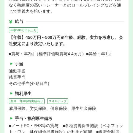
なく熟練度の高いトレーナーとのロールプレイングなどを通
じて実践力を培います。
給与
年収500万円以上可
【年収】450万円～500万円※年齢、経験、実力を考慮し、会
社規定により決定いたします。
■賞与：年2回（標準評価時賞与4.4ヵ月）■昇給：年1回
手当
通勤手当
残業手当
その他手当(外勤日当)
福利厚生
産休・育休取得実績有り
スキルアップ
雇用保険、労災保険、健康保険、厚生年金保険
手当・福利厚生備考
■ノートPC・PHS等の貸与 ■各種提携保養施設（ベネフィッ
ト・ワン、健保組合提携施設）の利用が可能 ■退職金制度