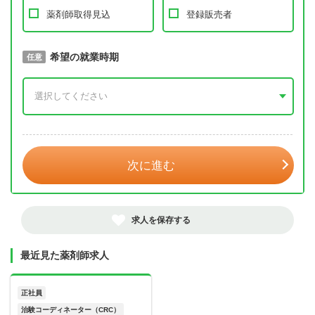
薬剤師取得見込
登録販売者
取得予定年
希望の就業時期
必須
任意
年 3月
次に進む
求人を保存する
最近見た薬剤師求人
正社員
治験コーディネーター（CRC）