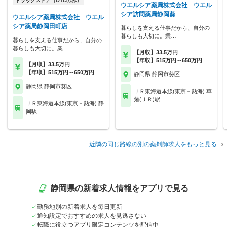
ドラッグストア（OTCのみ）
ウエルシア薬局株式会社 ウエル
シア訪問薬局静岡葵
ウエルシア薬局株式会社 ウエル
シア薬局静岡田町店
暮らしを支える仕事だから、自分の
暮らしも大切に。業…
暮らしを支える仕事だから、自分の
暮らしも大切に。業…
【月収】33.5万円
【年収】515万円～650万円
【月収】33.5万円
【年収】515万円～650万円
静岡県 静岡市葵区
静岡県 静岡市葵区
ＪＲ東海道本線(東京－熱海) 草
薙(ＪＲ)駅
ＪＲ東海道本線(東京－熱海) 静
岡駅
近隣の同じ路線の別の薬剤師求人をもっと見る
静岡県の新着求人情報をアプリで見る
勤務地別の新着求人を毎日更新
通知設定でおすすめの求人を見逃さない
転職に役立つアプリ限定コンテンツを配信中