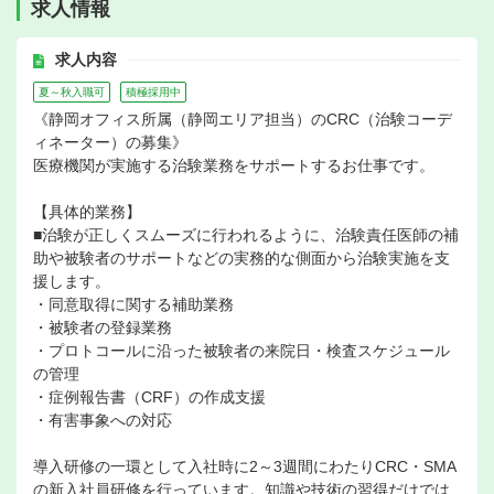
求人情報
求人内容
夏～秋入職可
積極採用中
《静岡オフィス所属（静岡エリア担当）のCRC（治験コーデ
ィネーター）の募集》
医療機関が実施する治験業務をサポートするお仕事です。
【具体的業務】
■治験が正しくスムーズに行われるように、治験責任医師の補
助や被験者のサポートなどの実務的な側面から治験実施を支
援します。
・同意取得に関する補助業務
・被験者の登録業務
・プロトコールに沿った被験者の来院日・検査スケジュール
の管理
・症例報告書（CRF）の作成支援
・有害事象への対応
導入研修の一環として入社時に2～3週間にわたりCRC・SMA
の新入社員研修を行っています。知識や技術の習得だけでは