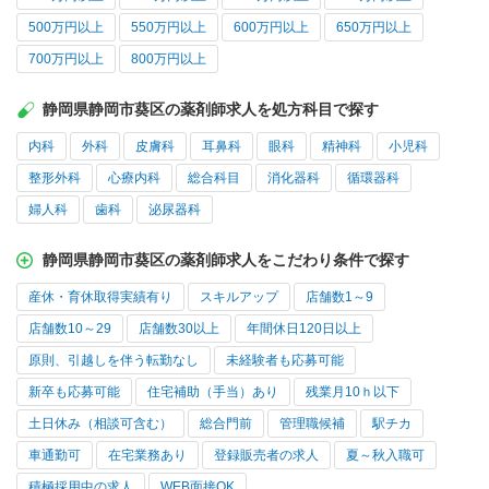
500万円以上
550万円以上
600万円以上
650万円以上
700万円以上
800万円以上
静岡県静岡市葵区の薬剤師求人を処方科目で探す
内科
外科
皮膚科
耳鼻科
眼科
精神科
小児科
整形外科
心療内科
総合科目
消化器科
循環器科
婦人科
歯科
泌尿器科
静岡県静岡市葵区の薬剤師求人をこだわり条件で探す
産休・育休取得実績有り
スキルアップ
店舗数1～9
店舗数10～29
店舗数30以上
年間休日120日以上
原則、引越しを伴う転勤なし
未経験者も応募可能
新卒も応募可能
住宅補助（手当）あり
残業月10ｈ以下
土日休み（相談可含む）
総合門前
管理職候補
駅チカ
車通勤可
在宅業務あり
登録販売者の求人
夏～秋入職可
積極採用中の求人
WEB面接OK