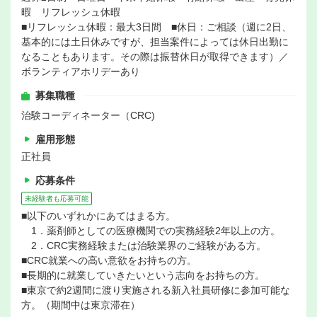
暇 リフレッシュ休暇
■リフレッシュ休暇：最大3日間 ■休日：ご相談（週に2日、
基本的には土日休みですが、担当案件によっては休日出勤に
なることもあります。その際は振替休日が取得できます）／
ボランティアホリデーあり
募集職種
治験コーディネーター（CRC)
雇用形態
正社員
応募条件
未経験者も応募可能
■以下のいずれかにあてはまる方。
1．薬剤師としての医療機関での実務経験2年以上の方。
2．CRC実務経験または治験業界のご経験がある方。
■CRC就業への高い意欲をお持ちの方。
■長期的に就業していきたいという志向をお持ちの方。
■東京で約2週間に渡り実施される新入社員研修に参加可能な
方。（期間中は東京滞在）