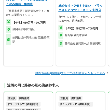
このみ薬局 静岡店
株式会社マツモトキヨシ ドラッ
グストア マツモトキヨシ 安西店
【静岡市葵区】新店舗拡大中！これ
からの薬局づくりに…
自分らしく働く。それが、いい仕事
の第一歩。選択的週…
【年収】650万円～700万円
【年収】458万円～700万円
静岡県 静岡市葵区
静岡県 静岡市葵区
静岡鉄道静岡清水線 長沼(静岡)
駅
静岡鉄道静岡清水線 新静岡駅
静岡市葵区(静岡県)エリアの薬剤師求人をもっと見る
近隣の同じ路線の別の薬剤師求人
正社員
調剤薬局
正社員
調剤薬局
ドラッグストア（調剤併設）
ドラッグストア（調剤併設）