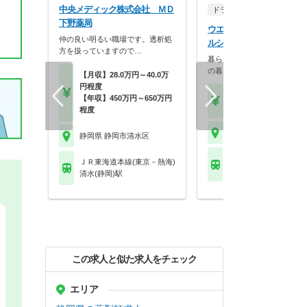
中央メディック株式会社 ＭＤ
ドラッグストア（OTCのみ
下野薬局
ウエルシア薬局株式会社 
仲の良い明るい職場です。透析処
ルシア清水草薙店
方を扱っていますので…
暮らしを支える仕事だから、
の暮らしも大切に。業…
【月収】28.0万円～40.0万
円程度
【月収】33.5万円
【年収】450万円～650万円
【年収】515万円～65
程度
静岡県 静岡市清水区
静岡県 静岡市清水区
ＪＲ東海道本線(東京－
ＪＲ東海道本線(東京－熱海)
草薙(ＪＲ)駅
清水(静岡)駅
この求人と似た求人をチェック
エリア