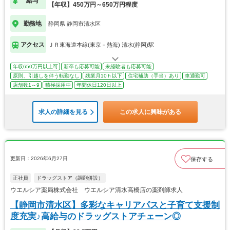
給与
【年収】450万円～650万円程度
勤務地
静岡県 静岡市清水区
アクセス
ＪＲ東海道本線(東京－熱海) 清水(静岡)駅
年収650万円以上可
新卒も応募可能
未経験者も応募可能
原則、引越しを伴う転勤なし
残業月10ｈ以下
住宅補助（手当）あり
車通勤可
店舗数1～9
積極採用中
年間休日120日以上
求人の詳細を見る
この求人に興味がある
更新日：2026年6月27日
保存する
正社員
ドラッグストア（調剤併設）
ウエルシア薬局株式会社 ウエルシア清水高橋店の薬剤師求人
【静岡市清水区】多彩なキャリアパスと子育て支援制
度充実♪高給与のドラッグストアチェーン◎