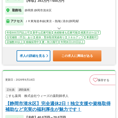
【年収】393万円～600万円
勤務地
静岡県 静岡市清水区
アクセス
ＪＲ東海道本線(東京－熱海) 清水(静岡)駅
年収600万円以上可
新卒も応募可能
未経験者も応募可能
残業月10ｈ以下
住宅補助（手当）あり
産休・育休取得実績有り
スキルアップ
車通勤可
店舗数30以上
積極採用中
夏～秋入職可
年間休日120日以上
求人の詳細を見る
この求人に興味がある
更新日：2026年6月18日
保存する
正社員
調剤薬局
こすも薬局 株式会社ウィーズの薬剤師求人
【静岡市清水区】完全週休2日！独立支援や資格取得
補助など充実の福利厚生が魅力です！
【月収】40.0万円～70.0万円