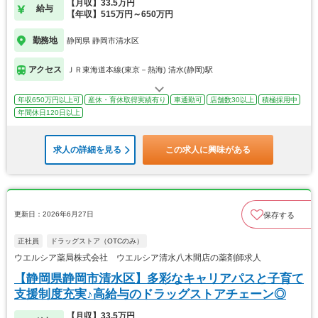
【月収】33.5万円
給与
【年収】515万円～650万円
勤務地
静岡県 静岡市清水区
アクセス
ＪＲ東海道本線(東京－熱海) 清水(静岡)駅
年収650万円以上可
産休・育休取得実績有り
車通勤可
店舗数30以上
積極採用中
年間休日120日以上
求人の詳細を見る
この求人に興味がある
更新日：2026年6月27日
保存する
正社員
ドラッグストア（OTCのみ）
ウエルシア薬局株式会社 ウエルシア清水八木間店の薬剤師求人
【静岡県静岡市清水区】多彩なキャリアパスと子育て
支援制度充実♪高給与のドラッグストアチェーン◎
【月収】33.5万円