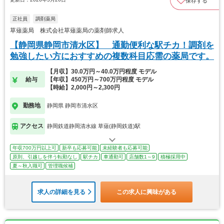
保存する
正社員
調剤薬局
草薙薬局 株式会社草薙薬局の薬剤師求人
【静岡県静岡市清水区】 通勤便利な駅チカ！調剤を
勉強したい方におすすめの複数科目応需の薬局です。
【月収】30.0万円～40.0万円程度 モデル
給与
【年収】450万円～700万円程度 モデル
【時給】2,000円～2,300円
勤務地
静岡県 静岡市清水区
アクセス
静岡鉄道静岡清水線 草薙(静岡鉄道)駅
年収700万円以上可
新卒も応募可能
未経験者も応募可能
原則、引越しを伴う転勤なし
駅チカ
車通勤可
店舗数1～9
積極採用中
夏～秋入職可
管理職候補
求人の詳細を見る
この求人に興味がある