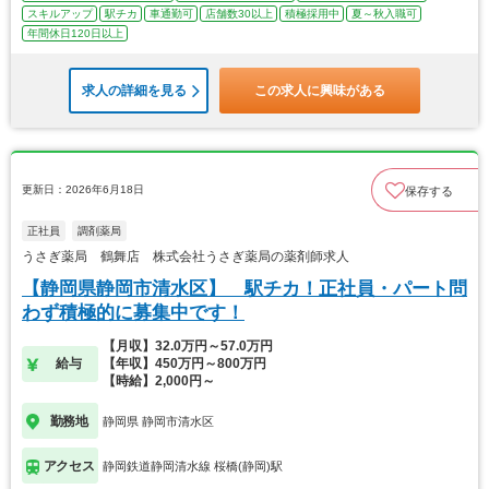
スキルアップ
駅チカ
車通勤可
店舗数30以上
積極採用中
夏～秋入職可
年間休日120日以上
求人の詳細を見る
この求人に興味がある
更新日：2026年6月18日
保存する
正社員
調剤薬局
うさぎ薬局 鶴舞店 株式会社うさぎ薬局の薬剤師求人
【静岡県静岡市清水区】 駅チカ！正社員・パート問
わず積極的に募集中です！
【月収】32.0万円～57.0万円
給与
【年収】450万円～800万円
【時給】2,000円～
勤務地
静岡県 静岡市清水区
アクセス
静岡鉄道静岡清水線 桜橋(静岡)駅