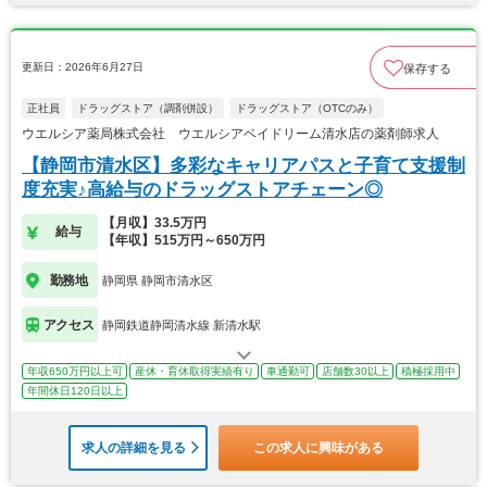
更新日：2026年6月27日
保存する
正社員
ドラッグストア（調剤併設）
ドラッグストア（OTCのみ）
ウエルシア薬局株式会社 ウエルシアベイドリーム清水店の薬剤師求人
【静岡市清水区】多彩なキャリアパスと子育て支援制
度充実♪高給与のドラッグストアチェーン◎
【月収】33.5万円
給与
【年収】515万円～650万円
勤務地
静岡県 静岡市清水区
アクセス
静岡鉄道静岡清水線 新清水駅
年収650万円以上可
産休・育休取得実績有り
車通勤可
店舗数30以上
積極採用中
年間休日120日以上
求人の詳細を見る
この求人に興味がある