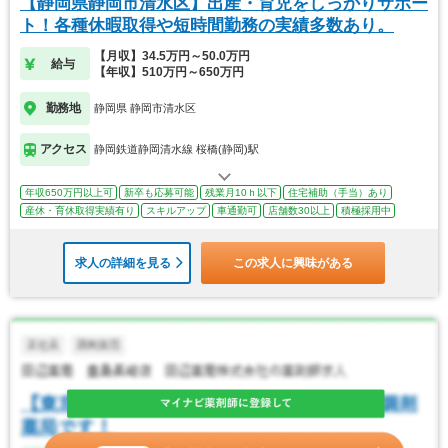
【静岡県静岡市清水区】出産・育児をしっかりサポー
ト！各種休暇取得や短時間勤務の実績多数あり。
【月収】34.5万円～50.0万円
給与
【年収】510万円～650万円
勤務地
静岡県 静岡市清水区
アクセス
静岡鉄道静岡清水線 桜橋(静岡)駅
年収650万円以上可
新卒も応募可能
残業月10ｈ以下
住宅補助（手当）あり
産休・育休取得実績有り
スキルアップ
車通勤可
店舗数30以上
積極採用中
求人の詳細を見る
この求人に興味がある