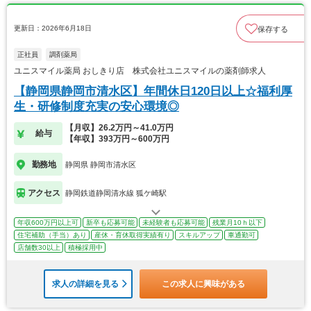
更新日：2026年6月18日
保存する
正社員
調剤薬局
ユニスマイル薬局 おしきり店 株式会社ユニスマイルの薬剤師求人
【静岡県静岡市清水区】年間休日120日以上☆福利厚
生・研修制度充実の安心環境◎
【月収】26.2万円～41.0万円
給与
【年収】393万円～600万円
勤務地
静岡県 静岡市清水区
アクセス
静岡鉄道静岡清水線 狐ケ崎駅
年収600万円以上可
新卒も応募可能
未経験者も応募可能
残業月10ｈ以下
住宅補助（手当）あり
産休・育休取得実績有り
スキルアップ
車通勤可
店舗数30以上
積極採用中
求人の詳細を見る
この求人に興味がある