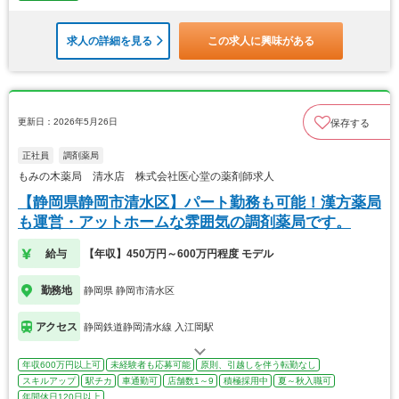
求人の詳細を見る
この求人に興味がある
更新日：2026年5月26日
保存する
正社員
調剤薬局
もみの木薬局 清水店 株式会社医心堂の薬剤師求人
【静岡県静岡市清水区】パート勤務も可能！漢方薬局
も運営・アットホームな雰囲気の調剤薬局です。
給与
【年収】450万円～600万円程度 モデル
勤務地
静岡県 静岡市清水区
アクセス
静岡鉄道静岡清水線 入江岡駅
年収600万円以上可
未経験者も応募可能
原則、引越しを伴う転勤なし
スキルアップ
駅チカ
車通勤可
店舗数1～9
積極採用中
夏～秋入職可
年間休日120日以上