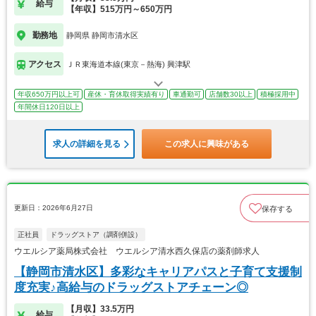
給与
【年収】515万円～650万円
勤務地
静岡県 静岡市清水区
アクセス
ＪＲ東海道本線(東京－熱海) 興津駅
年収650万円以上可
産休・育休取得実績有り
車通勤可
店舗数30以上
積極採用中
年間休日120日以上
求人の詳細を見る
この求人に興味がある
更新日：2026年6月27日
保存する
正社員
ドラッグストア（調剤併設）
ウエルシア薬局株式会社 ウエルシア清水西久保店の薬剤師求人
【静岡市清水区】多彩なキャリアパスと子育て支援制
度充実♪高給与のドラッグストアチェーン◎
【月収】33.5万円
給与