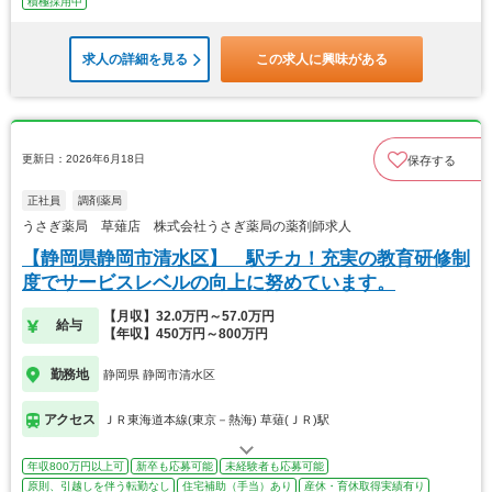
積極採用中
求人の詳細を見る
この求人に興味がある
更新日：2026年6月18日
保存する
正社員
調剤薬局
うさぎ薬局 草薙店 株式会社うさぎ薬局の薬剤師求人
【静岡県静岡市清水区】 駅チカ！充実の教育研修制
度でサービスレベルの向上に努めています。
【月収】32.0万円～57.0万円
給与
【年収】450万円～800万円
勤務地
静岡県 静岡市清水区
アクセス
ＪＲ東海道本線(東京－熱海) 草薙(ＪＲ)駅
年収800万円以上可
新卒も応募可能
未経験者も応募可能
原則、引越しを伴う転勤なし
住宅補助（手当）あり
産休・育休取得実績有り