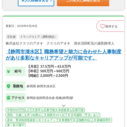
求人の詳細を見る
この求人に興味がある
更新日：2026年5月26日
保存する
正社員
ドラッグストア（調剤併設）
株式会社クスリのアオキ クスリのアオキ 清水沼田町店の薬剤師求人
【静岡市清水区】職務希望と能力に合わせた人事制度
があり多彩なキャリアアップが可能です。
【月収】37.5万円～43.0万円
給与
【年収】500万円～600万円
【時給】2,000円～2,500円
勤務地
静岡県 静岡市清水区
アクセス
静岡鉄道静岡清水線 桜橋(静岡)駅
年収600万円以上可
新卒も応募可能
未経験者も応募可能
原則、引越しを伴う転勤なし
残業月10ｈ以下
住宅補助（手当）あり
産休・育休取得実績有り
スキルアップ
車通勤可
店舗数30以上
積極採用中
夏～秋入職可