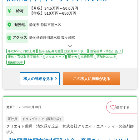
【月収】34.5万円～50.0万円
給与
【年収】510万円～650万円
勤務地
静岡県 静岡市清水区
アクセス
静岡鉄道静岡清水線 狐ケ崎駅
年収650万円以上可
新卒も応募可能
残業月10ｈ以下
住宅補助（手当）あり
産休・育休取得実績有り
スキルアップ
駅チカ
車通勤可
店舗数30以上
積極採用中
求人の詳細を見る
この求人に興味がある
更新日：2026年6月18日
保存する
正社員
ドラッグストア（調剤併設）
クリエイト薬局 清水緑が丘店 株式会社クリエイトエス・ディーの薬剤師
求人