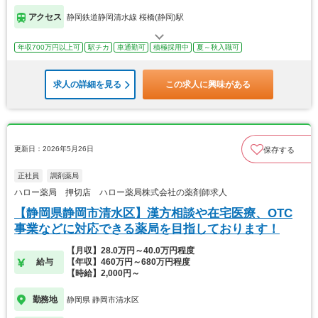
アクセス
静岡鉄道静岡清水線 桜橋(静岡)駅
年収700万円以上可
駅チカ
車通勤可
積極採用中
夏～秋入職可
求人の詳細を見る
この求人に興味がある
更新日：2026年5月26日
保存する
正社員
調剤薬局
ハロー薬局 押切店 ハロー薬局株式会社の薬剤師求人
【静岡県静岡市清水区】漢方相談や在宅医療、OTC
事業などに対応できる薬局を目指しております！
【月収】28.0万円～40.0万円程度
給与
【年収】460万円～680万円程度
【時給】2,000円～
勤務地
静岡県 静岡市清水区