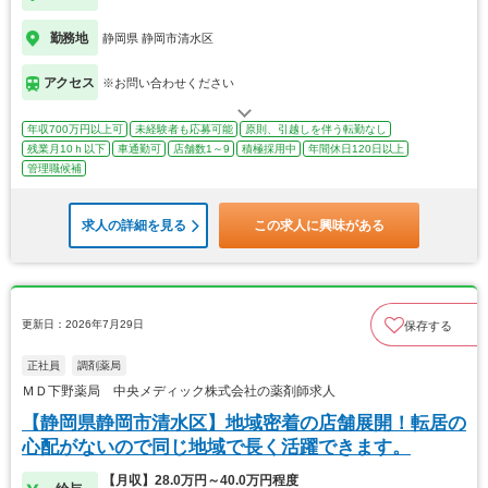
勤務地
静岡県 静岡市清水区
アクセス
※お問い合わせください
年収700万円以上可
未経験者も応募可能
原則、引越しを伴う転勤なし
残業月10ｈ以下
車通勤可
店舗数1～9
積極採用中
年間休日120日以上
管理職候補
求人の詳細を見る
この求人に興味がある
更新日：2026年7月29日
保存する
正社員
調剤薬局
ＭＤ下野薬局 中央メディック株式会社の薬剤師求人
【静岡県静岡市清水区】地域密着の店舗展開！転居の
心配がないので同じ地域で長く活躍できます。
【月収】28.0万円～40.0万円程度