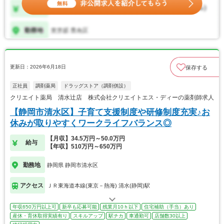
更新日：2026年6月18日
保存する
正社員
調剤薬局
ドラッグストア（調剤併設）
クリエイト薬局 清水辻店 株式会社クリエイトエス・ディーの薬剤師求人
【静岡市清水区】子育て支援制度や研修制度充実♪お
休みが取りやすくワークライフバランス◎
【月収】34.5万円～50.0万円
給与
【年収】510万円～650万円
勤務地
静岡県 静岡市清水区
アクセス
ＪＲ東海道本線(東京－熱海) 清水(静岡)駅
年収650万円以上可
新卒も応募可能
残業月10ｈ以下
住宅補助（手当）あり
産休・育休取得実績有り
スキルアップ
駅チカ
車通勤可
店舗数30以上