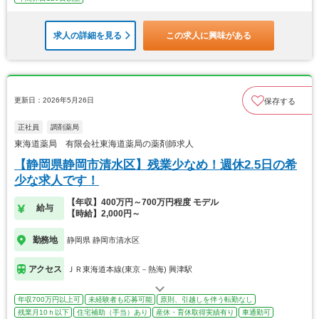
求人の詳細を見る
この求人に興味がある
更新日：2026年5月26日
保存する
正社員
調剤薬局
東海道薬局 有限会社東海道薬局の薬剤師求人
【静岡県静岡市清水区】残業少なめ！週休2.5日の希
少な求人です！
【年収】400万円～700万円程度 モデル
給与
【時給】2,000円～
勤務地
静岡県 静岡市清水区
アクセス
ＪＲ東海道本線(東京－熱海) 興津駅
年収700万円以上可
未経験者も応募可能
原則、引越しを伴う転勤なし
残業月10ｈ以下
住宅補助（手当）あり
産休・育休取得実績有り
車通勤可