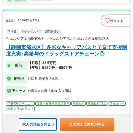
更新日：2026年6月27日
保存する
正社員
ドラッグストア（調剤併設）
ウエルシア薬局株式会社 ウエルシア清水江尻台店の薬剤師求人
【静岡市清水区】多彩なキャリアパスと子育て支援制
度充実♪高給与のドラッグストアチェーン◎
【月収】33.5万円
給与
【年収】515万円～650万円
勤務地
静岡県 静岡市清水区
アクセス
静岡鉄道静岡清水線 入江岡駅
年収650万円以上可
産休・育休取得実績有り
車通勤可
店舗数30以上
積極採用中
年間休日120日以上
求人の詳細を見る
この求人に興味がある