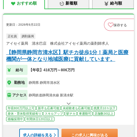
おすすめ順
新着順
給与順
更新日：2026年6月22日
保存する
正社員
調剤薬局
アイセイ薬局 清水巴店 株式会社アイセイ薬局の薬剤師求人
【静岡県静岡市清水区】駅チカ徒歩1分！薬局と医療
機関が一体となり地域医療に貢献しています。
給与
【年収】418万円～806万円
勤務地
静岡県 静岡市清水区
アクセス
静岡鉄道静岡清水線 新清水駅
年収800万円以上可
新卒も応募可能
未経験者も応募可能
残業月10ｈ以下
産休・育休取得実績有り
スキルアップ
駅チカ
車通勤可
店舗数30以上
積極採用中
年間休日120日以上
求人の詳細を見る
この求人に興味がある