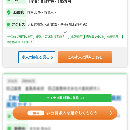
【年収】515万円～650万円
勤務地
静岡県 静岡市清水区
アクセス
ＪＲ東海道本線(東京－熱海) 清水(静岡)駅
年収650万円以上可
産休・育休取得実績有り
車通勤可
店舗数30以上
積極採用中
年間休日120日以上
求人の詳細を見る
この求人に興味がある