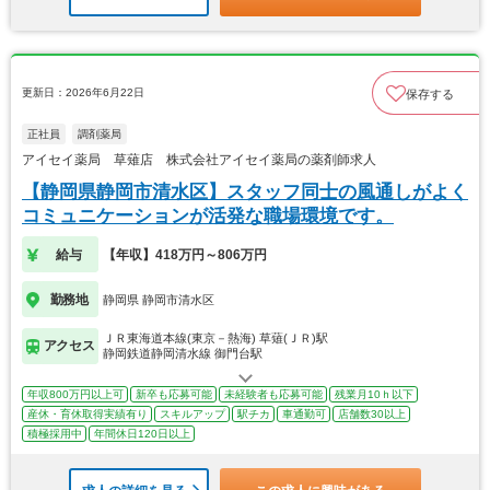
更新日：2026年6月22日
保存する
正社員
調剤薬局
アイセイ薬局 草薙店 株式会社アイセイ薬局の薬剤師求人
【静岡県静岡市清水区】スタッフ同士の風通しがよく
コミュニケーションが活発な職場環境です。
給与
【年収】418万円～806万円
勤務地
静岡県 静岡市清水区
ＪＲ東海道本線(東京－熱海) 草薙(ＪＲ)駅
アクセス
静岡鉄道静岡清水線 御門台駅
年収800万円以上可
新卒も応募可能
未経験者も応募可能
残業月10ｈ以下
産休・育休取得実績有り
スキルアップ
駅チカ
車通勤可
店舗数30以上
積極採用中
年間休日120日以上