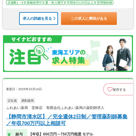
店舗数1～9
積極採用中
夏～秋入職可
年間休日120日以上
管理職候補
求人の詳細を見る
この求人に興味がある
更新日：2025年10月14日
保存する
正社員
調剤薬局
ふれあい薬局 堂林店 有限会社ふれあい薬局の薬剤師求人
【静岡市清水区】／完全週休2日制／管理薬剤師募集
／年収700万円以上相談可
給与
【年収】600万円～750万円程度 モデル