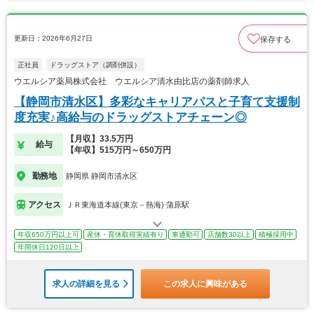
更新日：2026年6月27日
保存する
正社員
ドラッグストア（調剤併設）
ウエルシア薬局株式会社 ウエルシア清水由比店の薬剤師求人
【静岡市清水区】多彩なキャリアパスと子育て支援制
度充実♪高給与のドラッグストアチェーン◎
【月収】33.5万円
給与
【年収】515万円～650万円
勤務地
静岡県 静岡市清水区
アクセス
ＪＲ東海道本線(東京－熱海) 蒲原駅
年収650万円以上可
産休・育休取得実績有り
車通勤可
店舗数30以上
積極採用中
年間休日120日以上
求人の詳細を見る
この求人に興味がある