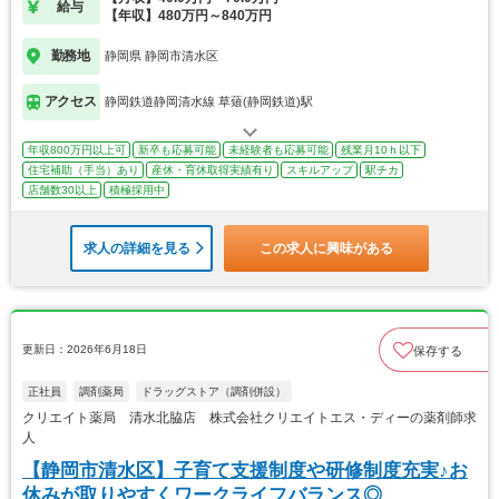
給与
【年収】480万円～840万円
勤務地
静岡県 静岡市清水区
アクセス
静岡鉄道静岡清水線 草薙(静岡鉄道)駅
年収800万円以上可
新卒も応募可能
未経験者も応募可能
残業月10ｈ以下
住宅補助（手当）あり
産休・育休取得実績有り
スキルアップ
駅チカ
店舗数30以上
積極採用中
求人の詳細を見る
この求人に興味がある
更新日：2026年6月18日
保存する
正社員
調剤薬局
ドラッグストア（調剤併設）
クリエイト薬局 清水北脇店 株式会社クリエイトエス・ディーの薬剤師求
人
【静岡市清水区】子育て支援制度や研修制度充実♪お
休みが取りやすくワークライフバランス◎