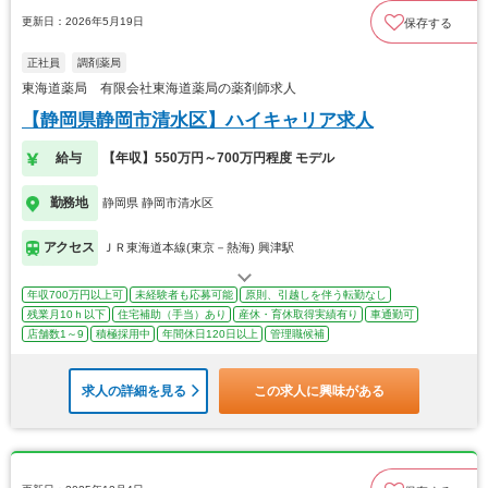
更新日：2026年5月19日
保存する
正社員
調剤薬局
東海道薬局 有限会社東海道薬局の薬剤師求人
【静岡県静岡市清水区】ハイキャリア求人
給与
【年収】550万円～700万円程度 モデル
勤務地
静岡県 静岡市清水区
アクセス
ＪＲ東海道本線(東京－熱海) 興津駅
年収700万円以上可
未経験者も応募可能
原則、引越しを伴う転勤なし
残業月10ｈ以下
住宅補助（手当）あり
産休・育休取得実績有り
車通勤可
店舗数1～9
積極採用中
年間休日120日以上
管理職候補
求人の詳細を見る
この求人に興味がある