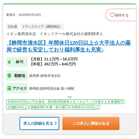
更新日：2026年6月19日
保存する
正社員
ドラッグストア（調剤併設）
イオン薬局清水店 イオンリテール株式会社の薬剤師求人
【静岡市清水区】年間休日120日以上☆大手法人の薬
局で経営も安定しており福利厚生も充実♪
【月収】31.1万円～58.0万円
給与
【年収】492万円～846万円
勤務地
静岡県 静岡市清水区
アクセス
静岡鉄道静岡清水線 狐ケ崎駅
年収800万円以上可
産休・育休取得実績有り
スキルアップ
駅チカ
車通勤可
店舗数30以上
積極採用中
夏～秋入職可
年間休日120日以上
求人の詳細を見る
この求人に興味がある