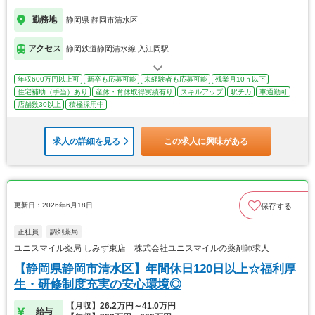
勤務地
静岡県 静岡市清水区
アクセス
静岡鉄道静岡清水線 入江岡駅
年収600万円以上可
新卒も応募可能
未経験者も応募可能
残業月10ｈ以下
住宅補助（手当）あり
産休・育休取得実績有り
スキルアップ
駅チカ
車通勤可
店舗数30以上
積極採用中
求人の詳細を見る
この求人に興味がある
更新日：2026年6月18日
保存する
正社員
調剤薬局
ユニスマイル薬局 しみず東店 株式会社ユニスマイルの薬剤師求人
【静岡県静岡市清水区】年間休日120日以上☆福利厚
生・研修制度充実の安心環境◎
【月収】26.2万円～41.0万円
給与