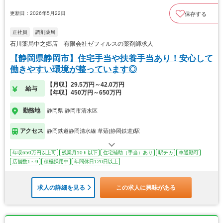
更新日：2026年5月22日
保存する
正社員
調剤薬局
石川薬局中之郷店 有限会社ゼフィルスの薬剤師求人
【静岡県静岡市】住宅手当や扶養手当あり！安心して
働きやすい環境が整っています◎
【月収】29.5万円～42.0万円
給与
【年収】450万円～650万円
勤務地
静岡県 静岡市清水区
アクセス
静岡鉄道静岡清水線 草薙(静岡鉄道)駅
年収650万円以上可
残業月10ｈ以下
住宅補助（手当）あり
駅チカ
車通勤可
店舗数1～9
積極採用中
年間休日120日以上
求人の詳細を見る
この求人に興味がある