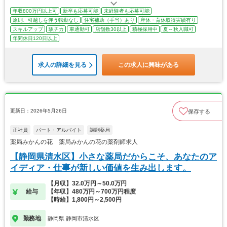
年収800万円以上可
新卒も応募可能
未経験者も応募可能
原則、引越しを伴う転勤なし
住宅補助（手当）あり
産休・育休取得実績有り
スキルアップ
駅チカ
車通勤可
店舗数30以上
積極採用中
夏～秋入職可
年間休日120日以上
求人の詳細を見る
この求人に興味がある
更新日：2026年5月26日
保存する
正社員
パート・アルバイト
調剤薬局
薬局みかんの花 薬局みかんの花の薬剤師求人
【静岡県清水区】小さな薬局だからこそ、あなたのア
イディア・仕事が新しい価値を生み出します。
【月収】32.0万円～50.0万円
給与
【年収】480万円～700万円程度
【時給】1,800円～2,500円
勤務地
静岡県 静岡市清水区