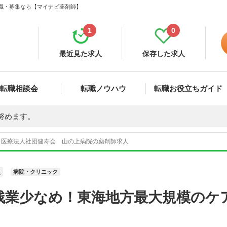
転職・募集なら【マイナビ薬剤師】
1
0
最近見た求人
保存した求人
転職相談会
転職ノウハウ
転職お役立ちガイド
努めます。
医療法人社団健寿会 山の上病院の薬剤師求人
員
病院・クリニック
残業少なめ！東海地方最大規模のケ