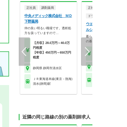
正社員
調剤薬局
正社員
中央メディック株式会社 ＭＤ
ドラッグストア（OTCのみ
下野薬局
ウエルシア薬局株式会社 
仲の良い明るい職場です。透析処
ルシア清水草薙店
方を扱っていますので…
暮らしを支える仕事だから、
の暮らしも大切に。業…
【月収】28.0万円～40.0万
円程度
【月収】33.5万円
【年収】450万円～650万円
【年収】515万円～65
程度
静岡県 静岡市清水区
静岡県 静岡市清水区
ＪＲ東海道本線(東京－
ＪＲ東海道本線(東京－熱海)
草薙(ＪＲ)駅
清水(静岡)駅
近隣の同じ路線の別の薬剤師求人