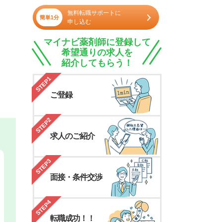
無料転職サポートに
簡単1分
申し込む
マイナビ薬剤師に登録して
希望通りの求人を
紹介してもらう！
STEP1
ご登録
STEP2
求人のご紹介
STEP3
面接・条件交渉
STEP4
転職成功！！