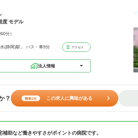
ル
程度 モデル
憩60分）
水(静岡)駅」 バス・車9分
アクセス
法人情報
か？
この求人に興味がある
簡単1分
宅補助など働きやすさがポイントの病院です。