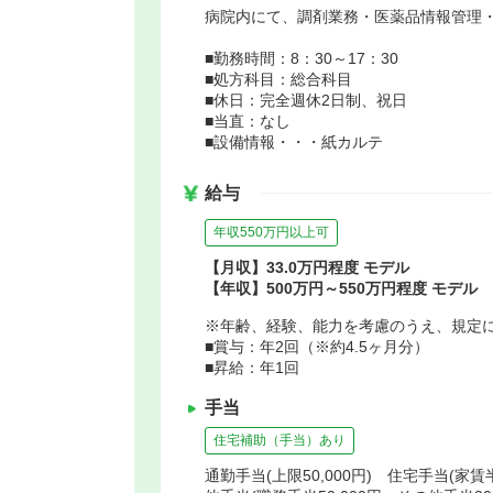
病院内にて、調剤業務・医薬品情報管理
■勤務時間：8：30～17：30
■処方科目：総合科目
■休日：完全週休2日制、祝日
■当直：なし
■設備情報・・・紙カルテ
給与
年収550万円以上可
【月収】33.0万円程度 モデル
【年収】500万円～550万円程度 モデル
※年齢、経験、能力を考慮のうえ、規定
■賞与：年2回（※約4.5ヶ月分）
■昇給：年1回
手当
住宅補助（手当）あり
通勤手当(上限50,000円) 住宅手当(家賃