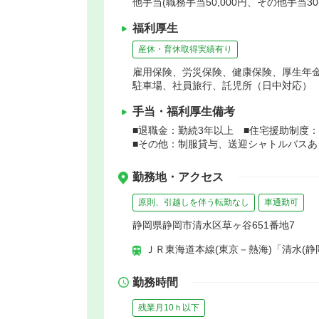
他手当(職務手当50,000円、その他手当30,
福利厚生
産休・育休取得実績有り
雇用保険、労災保険、健康保険、厚生年
駐車場、社員旅行、託児所（日中対応）
手当・福利厚生備考
■退職金：勤続3年以上 ■住宅援助制度
■その他：制服貸与、送迎シャトルバスあ
勤務地・アクセス
原則、引越しを伴う転勤なし
車通勤可
静岡県静岡市清水区草ヶ谷651番地7
ＪＲ東海道本線(東京－熱海)「清水(静
勤務時間
残業月10ｈ以下