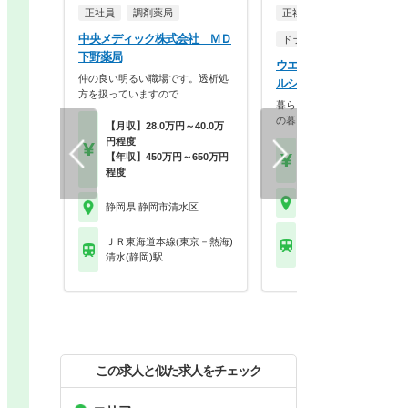
正社員
調剤薬局
正社員
中央メディック株式会社 ＭＤ
ドラッグストア（OTCのみ
下野薬局
ウエルシア薬局株式会社 
仲の良い明るい職場です。透析処
ルシア清水草薙店
方を扱っていますので…
暮らしを支える仕事だから、
の暮らしも大切に。業…
【月収】28.0万円～40.0万
円程度
【月収】33.5万円
【年収】450万円～650万円
【年収】515万円～65
程度
静岡県 静岡市清水区
静岡県 静岡市清水区
ＪＲ東海道本線(東京－
ＪＲ東海道本線(東京－熱海)
草薙(ＪＲ)駅
清水(静岡)駅
この求人と似た求人をチェック