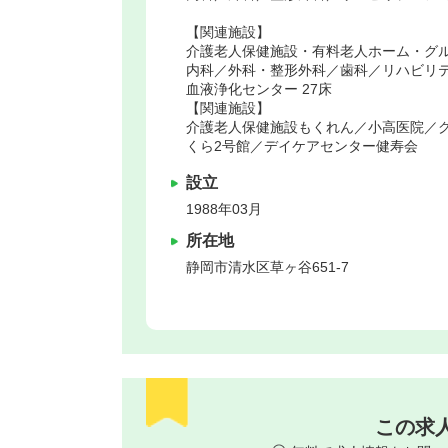
【関連施設】
介護老人保健施設・有料老人ホーム・グ
内科／外科・整形外科／歯科／リハビリ
血液浄化センター 27床
【関連施設】
介護老人保健施設もくれん／小高医院／
くら2号館／デイケアセンター健寿会
設立
1988年03月
所在地
静岡市清水区
草ヶ谷651‐7
この求