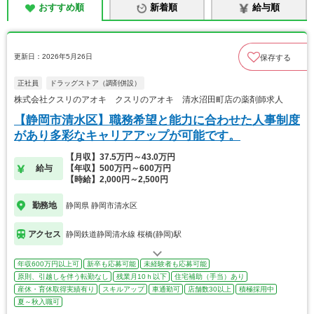
おすすめ順
新着順
給与順
更新日：2026年5月26日
保存する
正社員
ドラッグストア（調剤併設）
株式会社クスリのアオキ クスリのアオキ 清水沼田町店の薬剤師求人
【静岡市清水区】職務希望と能力に合わせた人事制度
があり多彩なキャリアアップが可能です。
【月収】37.5万円～43.0万円
給与
【年収】500万円～600万円
【時給】2,000円～2,500円
勤務地
静岡県 静岡市清水区
アクセス
静岡鉄道静岡清水線 桜橋(静岡)駅
年収600万円以上可
新卒も応募可能
未経験者も応募可能
原則、引越しを伴う転勤なし
残業月10ｈ以下
住宅補助（手当）あり
産休・育休取得実績有り
スキルアップ
車通勤可
店舗数30以上
積極採用中
夏～秋入職可