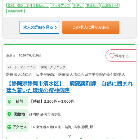
原則、引越しを伴う転勤なし
スキルアップ
駅チカ
車通勤可
店舗数1～9
積極採用中
求人の詳細を見る
この求人に興味がある
更新日：2026年6月19日
保存する
パート・アルバイト
病院・クリニック
医療法人清仁会 日本平病院 医療法人清仁会日本平病院の薬剤師求人
【静岡県静岡市清水区】 病院薬剤師 自然に囲まれ
落ち着いた環境の精神病院
給与
【時給】2,200円～3,000円
勤務地
静岡県 静岡市清水区
アクセス
ＪＲ東海道本線(東京－熱海) 清水(静岡)駅