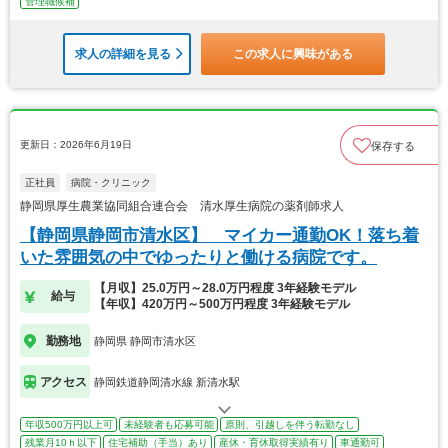
管理職候補
求人の詳細を見る
この求人に興味がある
更新日：2026年6月19日
保存する
正社員
病院・クリニック
静岡県厚生農業協同組合連合会 清水厚生病院の薬剤師求人
【静岡県静岡市清水区】 マイカー通勤OK！落ち着
いた雰囲気の中でゆったりと働ける病院です。
【月収】25.0万円～28.0万円程度 3年経験モデル
給与
【年収】420万円～500万円程度 3年経験モデル
勤務地
静岡県 静岡市清水区
アクセス
静岡鉄道静岡清水線 新清水駅
年収500万円以上可
未経験者も応募可能
原則、引越しを伴う転勤なし
残業月10ｈ以下
住宅補助（手当）あり
産休・育休取得実績有り
車通勤可