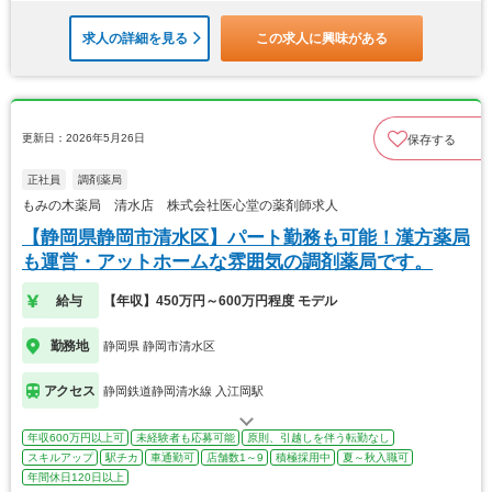
求人の詳細を見る
この求人に興味がある
更新日：2026年5月26日
保存する
正社員
調剤薬局
もみの木薬局 清水店 株式会社医心堂の薬剤師求人
【静岡県静岡市清水区】パート勤務も可能！漢方薬局
も運営・アットホームな雰囲気の調剤薬局です。
給与
【年収】450万円～600万円程度 モデル
勤務地
静岡県 静岡市清水区
アクセス
静岡鉄道静岡清水線 入江岡駅
年収600万円以上可
未経験者も応募可能
原則、引越しを伴う転勤なし
スキルアップ
駅チカ
車通勤可
店舗数1～9
積極採用中
夏～秋入職可
年間休日120日以上