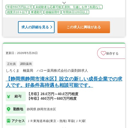
年収550万円以上可
未経験者も応募可能
原則、引越しを伴う転勤なし
残業月10ｈ以下
車通勤可
積極採用中
年間休日120日以上
求人の詳細を見る
この求人に興味がある
更新日：2026年5月26日
保存する
正社員
調剤薬局
しろくま 楠薬局 ハロー薬局株式会社の薬剤師求人
【静岡県静岡市清水区】設立の新しい成長企業での求
人です。好条件高待遇も相談可能です。
【月収】28.0万円～40.0万円程度
給与
【年収】460万円～680万円程度
勤務地
静岡県 静岡市清水区
アクセス
ＪＲ東海道本線(東京－熱海) 草薙(ＪＲ)駅