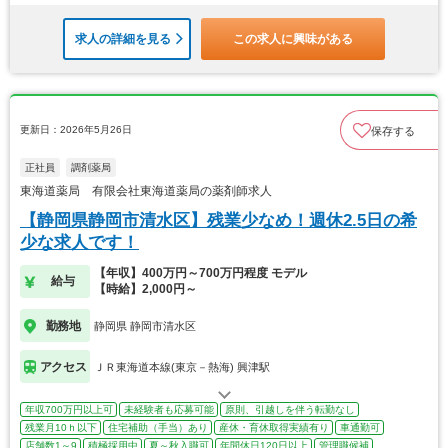
求人の詳細を見る
この求人に興味がある
更新日：2026年5月26日
保存する
正社員
調剤薬局
東海道薬局 有限会社東海道薬局の薬剤師求人
【静岡県静岡市清水区】残業少なめ！週休2.5日の希
少な求人です！
【年収】400万円～700万円程度 モデル
給与
【時給】2,000円～
勤務地
静岡県 静岡市清水区
アクセス
ＪＲ東海道本線(東京－熱海) 興津駅
年収700万円以上可
未経験者も応募可能
原則、引越しを伴う転勤なし
残業月10ｈ以下
住宅補助（手当）あり
産休・育休取得実績有り
車通勤可
店舗数1～9
積極採用中
夏～秋入職可
年間休日120日以上
管理職候補