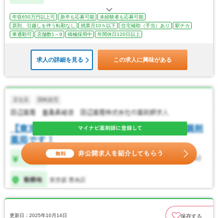
年収650万円以上可
新卒も応募可能
未経験者も応募可能
原則、引越しを伴う転勤なし
残業月10ｈ以下
住宅補助（手当）あり
駅チカ
車通勤可
店舗数1～9
積極採用中
年間休日120日以上
求人の詳細を見る
この求人に興味がある
更新日：2025年10月14日
保存する