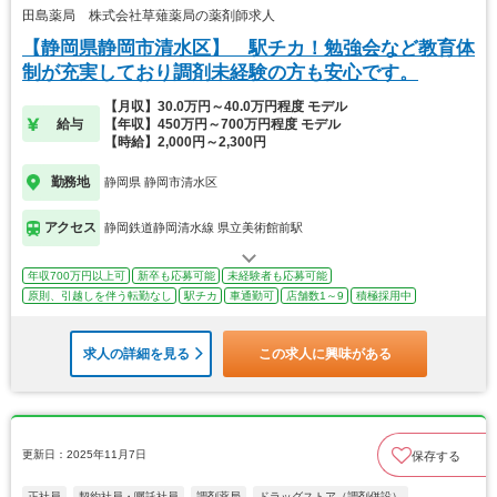
田島薬局 株式会社草薙薬局の薬剤師求人
【静岡県静岡市清水区】 駅チカ！勉強会など教育体
制が充実しており調剤未経験の方も安心です。
【月収】30.0万円～40.0万円程度 モデル
給与
【年収】450万円～700万円程度 モデル
【時給】2,000円～2,300円
勤務地
静岡県 静岡市清水区
アクセス
静岡鉄道静岡清水線 県立美術館前駅
年収700万円以上可
新卒も応募可能
未経験者も応募可能
原則、引越しを伴う転勤なし
駅チカ
車通勤可
店舗数1～9
積極採用中
求人の詳細を見る
この求人に興味がある
更新日：2025年11月7日
保存する
正社員
契約社員・嘱託社員
調剤薬局
ドラッグストア（調剤併設）