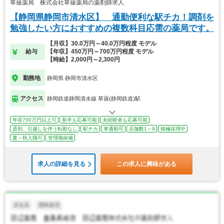
草薙薬局 株式会社草薙薬局の薬剤師求人
【静岡県静岡市清水区】 通勤便利な駅チカ！調剤を
勉強したい方におすすめの複数科目応需の薬局です。
【月収】30.0万円～40.0万円程度 モデル
給与
【年収】450万円～700万円程度 モデル
【時給】2,000円～2,300円
勤務地
静岡県 静岡市清水区
アクセス
静岡鉄道静岡清水線 草薙(静岡鉄道)駅
年収700万円以上可
新卒も応募可能
未経験者も応募可能
原則、引越しを伴う転勤なし
駅チカ
車通勤可
店舗数1～9
積極採用中
夏～秋入職可
管理職候補
求人の詳細を見る
この求人に興味がある