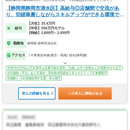
【静岡県静岡市清水区】高給与◎店舗間で交流があ
り、切磋琢磨しながらスキルアップができる環境で
す。
【月収】35.4万円
給与
【年収】556万円モデル
【時給】1,800円～2,450円
勤務地
静岡県 静岡市清水区
アクセス
ＪＲ東海道本線(東京－熱海) 清水(静岡)駅
年収550万円以上可
新卒も応募可能
原則、引越しを伴う転勤なし
残業月10ｈ以下
住宅補助（手当）あり
産休・育休取得実績有り
スキルアップ
車通勤可
店舗数1～9
積極採用中
夏～秋入職可
求人の詳細を見る
この求人に興味がある