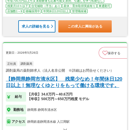
年収700万円以上可
未経験者も応募可能
原則、引越しを伴う転勤なし
残業月10ｈ以下
住宅補助（手当）あり
産休・育休取得実績有り
車通勤可
店舗数1～9
積極採用中
年間休日120日以上
管理職候補
求人の詳細を見る
この求人に興味がある
更新日：2026年5月26日
保存する
正社員
調剤薬局
調剤薬局の薬剤師求人（法人名非公開 ※詳細はお問合せください）
【静岡県静岡市清水区】 残業少なめ！年間休日120
日以上！無理なくゆとりをもって働ける環境です。
【月収】34.0万円～40.6万円
給与
【年収】500万円～650万円程度 モデル
勤務地
静岡県 静岡市清水区
アクセス
静岡鉄道静岡清水線 入江岡駅