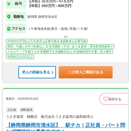
【月収】32.0万円～57.0万円
給与
【年収】450万円～800万円
勤務地
静岡県 静岡市清水区
アクセス
ＪＲ東海道本線(東京－熱海) 草薙(ＪＲ)駅
年収800万円以上可
新卒も応募可能
未経験者も応募可能
原則、引越しを伴う転勤なし
住宅補助（手当）あり
産休・育休取得実績有り
スキルアップ
駅チカ
車通勤可
店舗数30以上
積極採用中
夏～秋入職可
年間休日120日以上
求人の詳細を見る
この求人に興味がある
更新日：2026年6月18日
保存する
正社員
調剤薬局
うさぎ薬局 鶴舞店 株式会社うさぎ薬局の薬剤師求人
【静岡県静岡市清水区】 駅チカ！正社員・パート問