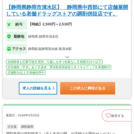
【静岡県静岡市清水区】 静岡県中西部にて店舗展開
している老舗ドラッグストアの調剤併設店です。
給与
【時給】2,500円～2,530円
勤務地
静岡県 静岡市清水区
アクセス
静岡鉄道静岡清水線 新清水駅
未経験者も応募可能
原則、引越しを伴う転勤なし
残業月10ｈ以下
住宅補助（手当）あり
産休・育休取得実績有り
スキルアップ
車通勤可
店舗数30以上
積極採用中
求人の詳細を見る
この求人に興味がある
更新日：2026年5月26日
保存する
正社員
調剤薬局
調剤薬局の薬剤師求人（法人名非公開 ※詳細はお問合せください）