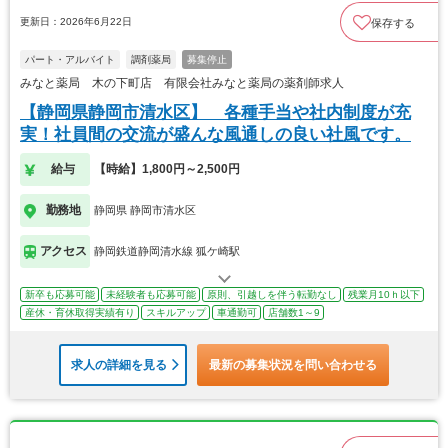
更新日：2026年6月22日
保存する
パート・アルバイト
調剤薬局
募集停止
みなと薬局 木の下町店 有限会社みなと薬局の薬剤師求人
【静岡県静岡市清水区】 各種手当や社内制度が充
実！社員間の交流が盛んな風通しの良い社風です。
給与
【時給】1,800円～2,500円
勤務地
静岡県 静岡市清水区
アクセス
静岡鉄道静岡清水線 狐ケ崎駅
新卒も応募可能
未経験者も応募可能
原則、引越しを伴う転勤なし
残業月10ｈ以下
産休・育休取得実績有り
スキルアップ
車通勤可
店舗数1～9
求人の詳細を見る
最新の募集状況を問い合わせる