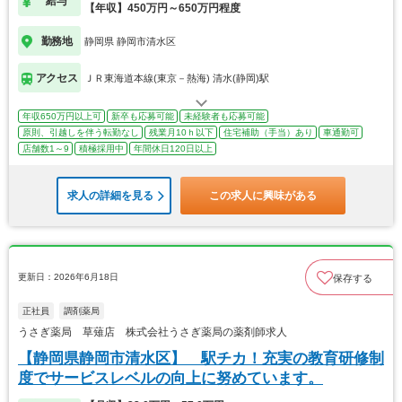
給与
【年収】450万円～650万円程度
勤務地
静岡県 静岡市清水区
アクセス
ＪＲ東海道本線(東京－熱海) 清水(静岡)駅
年収650万円以上可
新卒も応募可能
未経験者も応募可能
原則、引越しを伴う転勤なし
残業月10ｈ以下
住宅補助（手当）あり
車通勤可
店舗数1～9
積極採用中
年間休日120日以上
求人の詳細を見る
この求人に興味がある
更新日：2026年6月18日
保存する
正社員
調剤薬局
うさぎ薬局 草薙店 株式会社うさぎ薬局の薬剤師求人
【静岡県静岡市清水区】 駅チカ！充実の教育研修制
度でサービスレベルの向上に努めています。