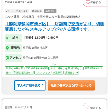
更新日：2026年6月22日
保存する
パート・アルバイト
調剤薬局
募集停止
みなと薬局 村松原店 有限会社みなと薬局の薬剤師求人
【静岡県静岡市清水区】 店舗間で交流があり、切磋
琢磨しながらスキルアップができる環境です。
給与
【時給】1,800円～2,500円
勤務地
静岡県 静岡市清水区
アクセス
静岡鉄道静岡清水線 入江岡駅
新卒も応募可能
未経験者も応募可能
原則、引越しを伴う転勤なし
残業月10ｈ以下
産休・育休取得実績有り
スキルアップ
車通勤可
店舗数1～9
求人の詳細を見る
最新の募集状況を問い合わせる
更新日：2026年6月22日
保存する