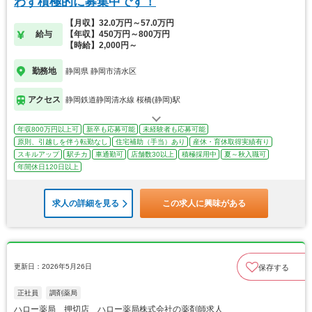
わず積極的に募集中です！
【月収】32.0万円～57.0万円
給与
【年収】450万円～800万円
【時給】2,000円～
勤務地
静岡県 静岡市清水区
アクセス
静岡鉄道静岡清水線 桜橋(静岡)駅
年収800万円以上可
新卒も応募可能
未経験者も応募可能
原則、引越しを伴う転勤なし
住宅補助（手当）あり
産休・育休取得実績有り
スキルアップ
駅チカ
車通勤可
店舗数30以上
積極採用中
夏～秋入職可
年間休日120日以上
求人の詳細を見る
この求人に興味がある
更新日：2026年5月26日
保存する
正社員
調剤薬局
ハロー薬局 押切店 ハロー薬局株式会社の薬剤師求人