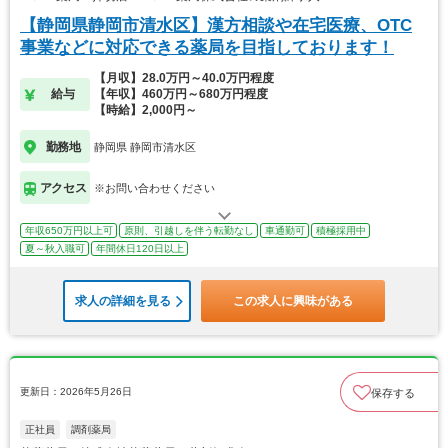
【静岡県静岡市清水区】漢方相談や在宅医療、OTC
事業などに対応できる薬局を目指しております！
【月収】28.0万円～40.0万円程度
給与
【年収】460万円～680万円程度
【時給】2,000円～
勤務地
静岡県 静岡市清水区
アクセス
※お問い合わせください
年収650万円以上可
原則、引越しを伴う転勤なし
車通勤可
積極採用中
夏～秋入職可
年間休日120日以上
求人の詳細を見る
この求人に興味がある
更新日：2026年5月26日
保存する
正社員
調剤薬局