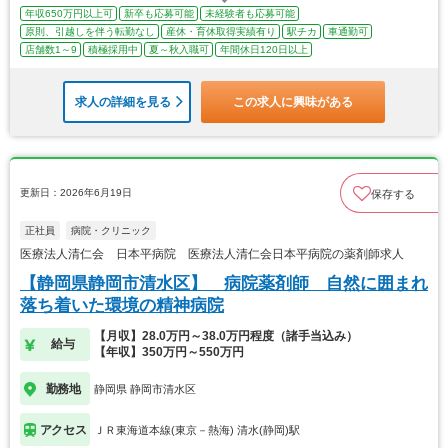
年収650万円以上可
新卒も応募可能
未経験者も応募可能
原則、引越しを伴う転勤なし
産休・育休取得実績有り
駅チカ
車通勤可
店舗数1～9
積極採用中
夏～秋入職可
年間休日120日以上
求人の詳細を見る
この求人に興味がある
更新日：2026年6月19日
保存する
正社員
病院・クリニック
医療法人清仁会 日本平病院 医療法人清仁会日本平病院の薬剤師求人
【静岡県静岡市清水区】 病院薬剤師 自然に囲まれ
落ち着いた環境の精神病院
【月収】28.0万円～38.0万円程度（諸手当込み）
給与
【年収】350万円～550万円
勤務地
静岡県 静岡市清水区
アクセス
ＪＲ東海道本線(東京－熱海) 清水(静岡)駅