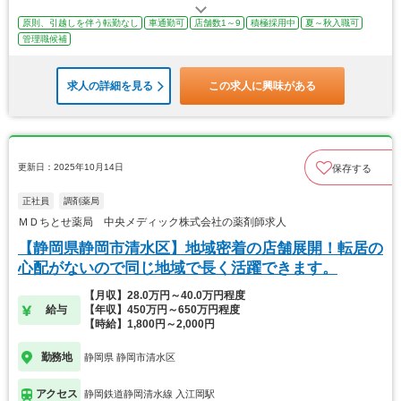
原則、引越しを伴う転勤なし
車通勤可
店舗数1～9
積極採用中
夏～秋入職可
管理職候補
求人の詳細を見る
この求人に興味がある
更新日：2025年10月14日
保存する
正社員
調剤薬局
ＭＤちとせ薬局 中央メディック株式会社の薬剤師求人
【静岡県静岡市清水区】地域密着の店舗展開！転居の
心配がないので同じ地域で長く活躍できます。
【月収】28.0万円～40.0万円程度
給与
【年収】450万円～650万円程度
【時給】1,800円～2,000円
勤務地
静岡県 静岡市清水区
アクセス
静岡鉄道静岡清水線 入江岡駅