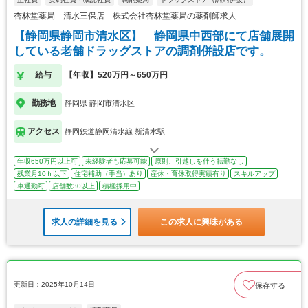
杏林堂薬局 清水三保店 株式会社杏林堂薬局の薬剤師求人
【静岡県静岡市清水区】 静岡県中西部にて店舗展開
している老舗ドラッグストアの調剤併設店です。
給与
【年収】520万円～650万円
勤務地
静岡県 静岡市清水区
アクセス
静岡鉄道静岡清水線 新清水駅
年収650万円以上可
未経験者も応募可能
原則、引越しを伴う転勤なし
残業月10ｈ以下
住宅補助（手当）あり
産休・育休取得実績有り
スキルアップ
車通勤可
店舗数30以上
積極採用中
求人の詳細を見る
この求人に興味がある
更新日：2025年10月14日
保存する