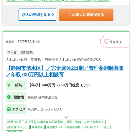
求人の詳細を見る
この求人に興味がある
更新日：2025年10月14日
保存する
正社員
調剤薬局
ふれあい薬局 堂林店 有限会社ふれあい薬局の薬剤師求人
【静岡市清水区】／完全週休2日制／管理薬剤師募集
／年収700万円以上相談可
給与
【年収】600万円～750万円程度 モデル
勤務地
静岡県 静岡市清水区
アクセス
※お問い合わせください
年収700万円以上可
未経験者も応募可能
原則、引越しを伴う転勤なし
残業月10ｈ以下
車通勤可
店舗数1～9
積極採用中
年間休日120日以上