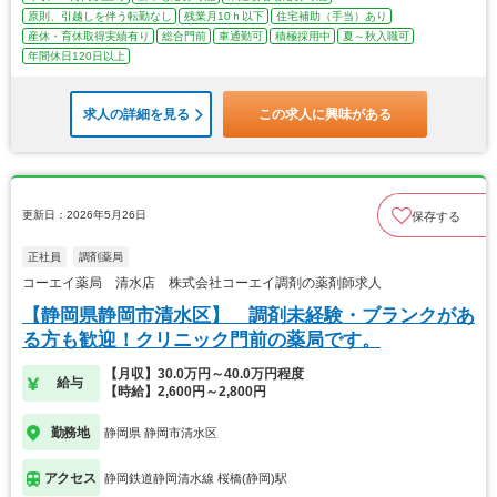
原則、引越しを伴う転勤なし
残業月10ｈ以下
住宅補助（手当）あり
産休・育休取得実績有り
総合門前
車通勤可
積極採用中
夏～秋入職可
年間休日120日以上
求人の詳細を見る
この求人に興味がある
更新日：2026年5月26日
保存する
正社員
調剤薬局
コーエイ薬局 清水店 株式会社コーエイ調剤の薬剤師求人
【静岡県静岡市清水区】 調剤未経験・ブランクがあ
る方も歓迎！クリニック門前の薬局です。
【月収】30.0万円～40.0万円程度
給与
【時給】2,600円～2,800円
勤務地
静岡県 静岡市清水区
アクセス
静岡鉄道静岡清水線 桜橋(静岡)駅