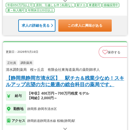
年収650万円以上可
原則、引越しを伴う転勤なし
駅チカ
車通勤可
積極採用中
夏～秋入職可
年間休日120日以上
求人の詳細を見る
この求人に興味がある
更新日：2026年5月19日
保存する
正社員
調剤薬局
清水調剤薬局 桜ヶ丘店 有限会社東海道薬局の薬剤師求人
【静岡県静岡市清水区】 駅チカ＆残業少なめ！スキ
ルアップ志望の方に最適の総合科目の薬局です。
【年収】400万円～700万円程度 モデル
給与
【時給】2,000円～
勤務地
静岡県 静岡市清水区
アクセス
静岡鉄道静岡清水線 桜橋(静岡)駅