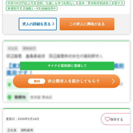
年収700万円以上可
原則、引越しを伴う転勤なし
産休・育休取得実績有り
駅チカ
車通勤可
店舗数1～9
積極採用中
求人の詳細を見る
この求人に興味がある
更新日：2026年5月19日
保存する
正社員
調剤薬局