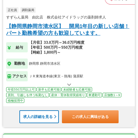
正社員
調剤薬局
すずらん薬局 由比店 株式会社アイドラッグの薬剤師求人
【静岡県静岡市清水区】 開局1年目の新しい店舗！
パート勤務希望の方も歓迎しています。
【月収】33.0万円～36.0万円程度
給与
【年収】500万円～550万円程度
【時給】1,800円～
勤務地
静岡県 静岡市清水区
アクセス
ＪＲ東海道本線(東京－熱海) 蒲原駅
年収550万円以上可
新卒も応募可能
未経験者も応募可能
原則、引越しを伴う転勤なし
産休・育休取得実績有り
車通勤可
店舗数1～9
積極採用中
求人の詳細を見る
この求人に興味がある