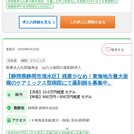
未経験者も応募可能
原則、引越しを伴う転勤なし
残業月10ｈ以下
車通勤可
積極採用中
年間休日120日以上
求人の詳細を見る
この求人に興味がある
更新日：2026年6月19日
保存する
正社員
病院・クリニック
医療法人社団健寿会 山の上病院の薬剤師求人
【静岡県静岡市清水区】残業少なめ！東海地方最大規
模のケアミックス型病院にて薬剤師を募集中。
【月収】33.0万円程度 モデル
給与
【年収】500万円～550万円程度 モデル
勤務地
静岡県 静岡市清水区
アクセス
ＪＲ東海道本線(東京－熱海) 清水(静岡)駅
年収550万円以上可
新卒も応募可能
未経験者も応募可能