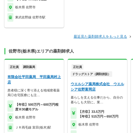
栃木県 佐野市
東武佐野線 佐野市駅
最近見た薬剤師求人をもっと見る
佐野市(栃木県)エリアの薬剤師求人
正社員
調剤薬局
正社員
ドラッグストア（調剤併設）
有限会社平田薬局 平田薬局村上
店
ウエルシア薬局株式会社 ウエル
シア佐野富岡店
患者様に深く寄り添える地域密着薬
局◎在宅医療にも注…
暮らしを支える仕事だから、自分の
暮らしも大切に。業…
【年収】500万円～600万円程
度※30歳モデル
【月収】33.5万円
【年収】515万円～650万円
栃木県 佐野市
栃木県 佐野市
ＪＲ両毛線 富田(栃木)駅