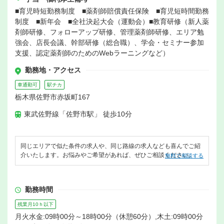
■育児時短勤務制度 ■薬剤師賠償責任保険 ■育児短時間勤務
制度 ■新年会 ■全社決起大会（運動会）■教育研修（新人薬
剤師研修、フォローアップ研修、管理薬剤師研修、エリア勉
強会、店長会議、幹部研修（総合職）、学会・セミナー参加
支援、認定薬剤師のためのWebラーニングなど）
勤務地・アクセス
車通勤可
駅チカ
栃木県佐野市赤坂町167
東武佐野線「佐野市駅」 徒歩10分
同じエリアで似た条件の求人や、同じ路線の求人なども喜んでご紹
介いたします。お悩みやご希望があれば、ぜひご相談ください。
無料で相談する
勤務時間
残業月10ｈ以下
月火水金:09時00分～18時00分（休憩60分）,木土:09時00分