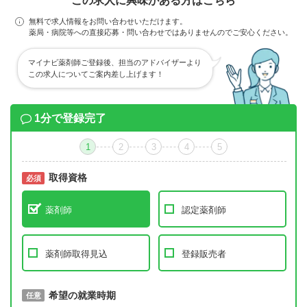
この求人に興味がある方はこちら
無料で求人情報をお問い合わせいただけます。
薬局・病院等への直接応募・問い合わせではありませんのでご安心ください。
マイナビ薬剤師ご登録後、担当のアドバイザーより
この求人についてご案内差し上げます！
1分で登録完了
1
2
3
4
5
取得資格
必須
必須
薬剤師
認定薬剤師
薬剤師取得見込
登録販売者
取得予定年
希望の就業時期
必須
任意