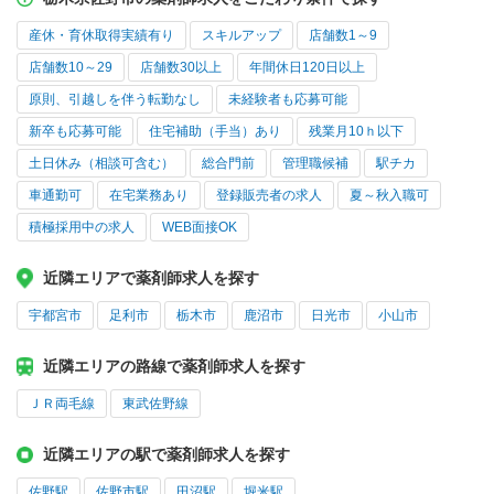
産休・育休取得実績有り
スキルアップ
店舗数1～9
店舗数10～29
店舗数30以上
年間休日120日以上
原則、引越しを伴う転勤なし
未経験者も応募可能
新卒も応募可能
住宅補助（手当）あり
残業月10ｈ以下
土日休み（相談可含む）
総合門前
管理職候補
駅チカ
車通勤可
在宅業務あり
登録販売者の求人
夏～秋入職可
積極採用中の求人
WEB面接OK
近隣エリアで薬剤師求人を探す
宇都宮市
足利市
栃木市
鹿沼市
日光市
小山市
近隣エリアの路線で薬剤師求人を探す
ＪＲ両毛線
東武佐野線
近隣エリアの駅で薬剤師求人を探す
佐野駅
佐野市駅
田沼駅
堀米駅