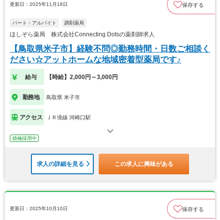
更新日：2025年11月18日
保存する
パート・アルバイト
調剤薬局
ほしぞら薬局 株式会社Connecting Dotsの薬剤師求人
【鳥取県米子市】経験不問◎勤務時間・日数ご相談く
ださい☆アットホームな地域密着型薬局です♪
給与
【時給】2,000円～3,000円
勤務地
鳥取県 米子市
アクセス
ＪＲ境線 河崎口駅
積極採用中
求人の詳細を見る
この求人に興味がある
更新日：2025年10月10日
保存する