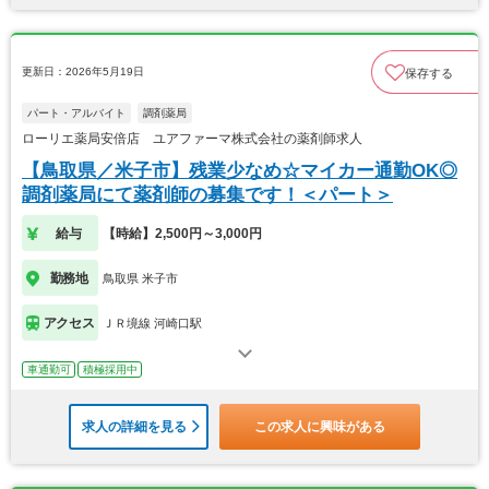
更新日：2026年5月19日
保存する
パート・アルバイト
調剤薬局
ローリエ薬局安倍店 ユアファーマ株式会社の薬剤師求人
【鳥取県／米子市】残業少なめ☆マイカー通勤OK◎
調剤薬局にて薬剤師の募集です！＜パート＞
給与
【時給】2,500円～3,000円
勤務地
鳥取県 米子市
アクセス
ＪＲ境線 河崎口駅
車通勤可
積極採用中
求人の詳細を見る
この求人に興味がある