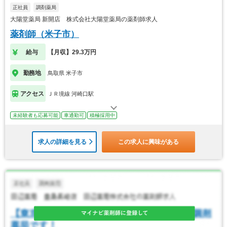
正社員
調剤薬局
大陽堂薬局 新開店 株式会社大陽堂薬局の薬剤師求人
薬剤師（米子市）
給与
【月収】29.3万円
勤務地
鳥取県 米子市
アクセス
ＪＲ境線 河崎口駅
未経験者も応募可能
車通勤可
積極採用中
求人の詳細を見る
この求人に興味がある