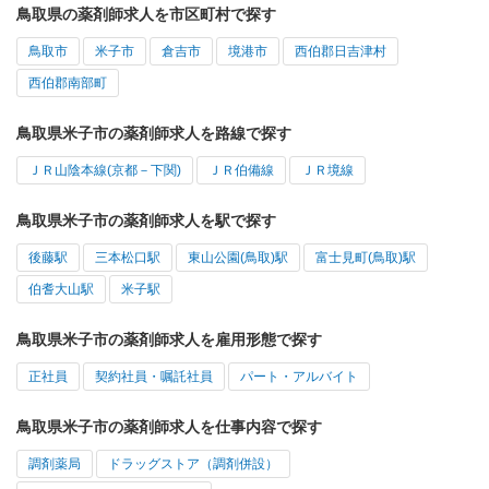
鳥取県の薬剤師求人を市区町村で探す
鳥取市
米子市
倉吉市
境港市
西伯郡日吉津村
西伯郡南部町
鳥取県米子市の薬剤師求人を路線で探す
ＪＲ山陰本線(京都－下関)
ＪＲ伯備線
ＪＲ境線
鳥取県米子市の薬剤師求人を駅で探す
後藤駅
三本松口駅
東山公園(鳥取)駅
富士見町(鳥取)駅
伯耆大山駅
米子駅
鳥取県米子市の薬剤師求人を雇用形態で探す
正社員
契約社員・嘱託社員
パート・アルバイト
鳥取県米子市の薬剤師求人を仕事内容で探す
調剤薬局
ドラッグストア（調剤併設）