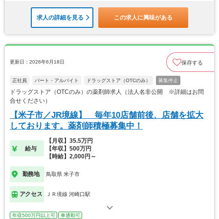
求人の詳細を見る
この求人に興味がある
更新日：2026年6月18日
保存する
正社員
パート・アルバイト
ドラッグストア（OTCのみ）
募集停止
ドラッグストア（OTCのみ）の薬剤師求人（法人名非公開 ※詳細はお問
合せください）
【米子市／JR境線】 毎年10店舗前後、店舗を拡大
しております。薬剤師積極募集中！
【月収】35.5万円
給与
【年収】500万円
【時給】2,000円～
勤務地
鳥取県 米子市
アクセス
ＪＲ境線 河崎口駅
年収500万円以上可
車通勤可