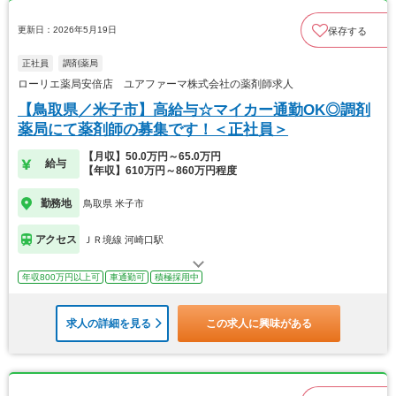
更新日：2026年5月19日
保存する
正社員
調剤薬局
ローリエ薬局安倍店 ユアファーマ株式会社の薬剤師求人
【鳥取県／米子市】高給与☆マイカー通勤OK◎調剤
薬局にて薬剤師の募集です！＜正社員＞
【月収】50.0万円～65.0万円
給与
【年収】610万円～860万円程度
勤務地
鳥取県 米子市
アクセス
ＪＲ境線 河崎口駅
年収800万円以上可
車通勤可
積極採用中
求人の詳細を見る
この求人に興味がある