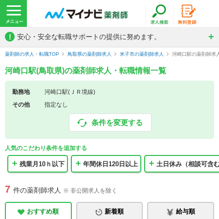
!
安心・安全な転職サポートの提供に努めます。
薬剤師の求人・転職TOP
鳥取県の薬剤師求人
米子市の薬剤師求人
河崎口駅の薬剤師求
河崎口駅(鳥取県)の薬剤師求人・転職情報一覧
勤務地
河崎口駅(ＪＲ境線)
その他
指定なし
条件を変更する
人気のこだわり条件を追加する
残業月10ｈ以下
年間休日120日以上
土日休み（相談可含
7
件の薬剤師求人
※ 非公開求人を除く
おすすめ順
新着順
給与順