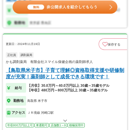
更新日：2024年11月19日
保存する
正社員
調剤薬局
かも調剤薬局 有限会社スマイル保健企画の薬剤師求人
【鳥取県米子市】子育て理解◎資格取得支援や研修制
度が充実！薬剤師として成長できる環境です！
【月収】30.0万円～40.0万円以上 30歳～35歳モデル
給与
【年収】480万円～800万円以上 30歳～35歳モデル
勤務地
鳥取県 米子市
アクセス
ＪＲ境線 河崎口駅
年収800万円以上可
車通勤可
店舗数1～9
積極採用中