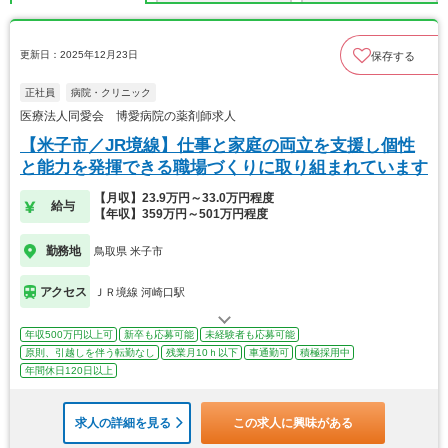
更新日：2025年12月23日
保存する
正社員
病院・クリニック
医療法人同愛会 博愛病院の薬剤師求人
【米子市／JR境線】仕事と家庭の両立を支援し個性
と能力を発揮できる職場づくりに取り組まれています
【月収】23.9万円～33.0万円程度
給与
【年収】359万円～501万円程度
勤務地
鳥取県 米子市
アクセス
ＪＲ境線 河崎口駅
年収500万円以上可
新卒も応募可能
未経験者も応募可能
原則、引越しを伴う転勤なし
残業月10ｈ以下
車通勤可
積極採用中
年間休日120日以上
求人の詳細を見る
この求人に興味がある