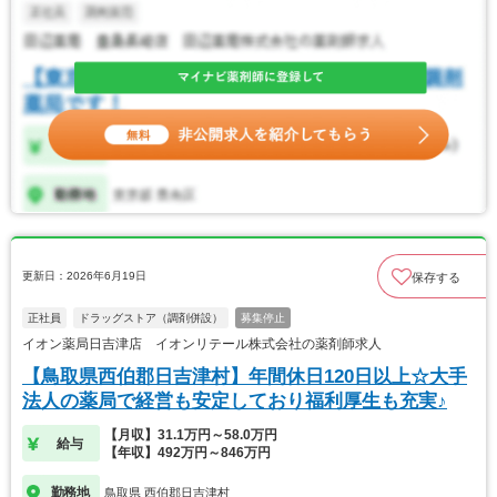
更新日：2026年6月19日
保存する
正社員
ドラッグストア（調剤併設）
募集停止
イオン薬局日吉津店 イオンリテール株式会社の薬剤師求人
【鳥取県西伯郡日吉津村】年間休日120日以上☆大手
法人の薬局で経営も安定しており福利厚生も充実♪
【月収】31.1万円～58.0万円
給与
【年収】492万円～846万円
勤務地
鳥取県 西伯郡日吉津村