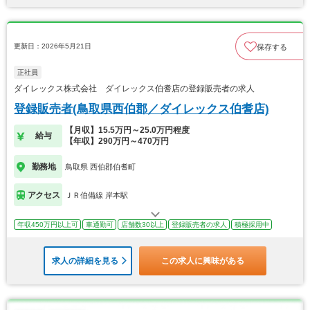
更新日：2026年5月21日
保存する
正社員
ダイレックス株式会社 ダイレックス伯耆店の登録販売者の求人
登録販売者(鳥取県西伯郡／ダイレックス伯耆店)
【月収】15.5万円～25.0万円程度
給与
【年収】290万円～470万円
勤務地
鳥取県 西伯郡伯耆町
アクセス
ＪＲ伯備線 岸本駅
年収450万円以上可
車通勤可
店舗数30以上
登録販売者の求人
積極採用中
求人の詳細を見る
この求人に興味がある