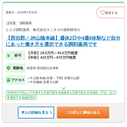
更新日：2025年7月30日
保存する
正社員
調剤薬局
ヒエズ調剤薬局 株式会社キンタカの薬剤師求人
【西伯郡／JR山陰本線】週休2日や4週6休制など自分
にあった働き方を選択できる調剤薬局です
【月収】28.0万円～45.0万円程度
給与
【年収】420万円～670万円程度
勤務地
鳥取県 西伯郡日吉津村
ＪＲ山陰本線(京都－下関) 伯耆大山駅
アクセス
ＪＲ伯備線 伯耆大山駅
年収650万円以上可
新卒も応募可能
未経験者も応募可能
住宅補助（手当）あり
車通勤可
積極採用中
求人の詳細を見る
この求人に興味がある