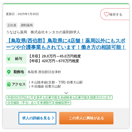
更新日：2025年7月30日
保存する
正社員
調剤薬局
うなばら薬局 株式会社キンタカの薬剤師求人
【鳥取県/西伯郡】鳥取県に4店舗！薬局以外にもスポ
ーツや介護事業もされています！働き方の相談可能！
【月収】28.0万円～45.0万円程度
給与
【年収】420万円～670万円程度
勤務地
鳥取県 西伯郡日吉津村
ＪＲ山陰本線(京都－下関) 伯耆大山駅
アクセス
ＪＲ伯備線 伯耆大山駅
年収650万円以上可
新卒も応募可能
未経験者も応募可能
残業月10ｈ以下
住宅補助（手当）あり
車通勤可
積極採用中
求人の詳細を見る
この求人に興味がある