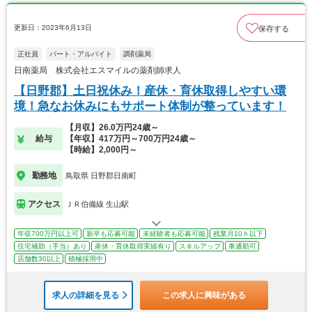
更新日：2023年6月13日
保存する
正社員
パート・アルバイト
調剤薬局
日南薬局 株式会社エスマイルの薬剤師求人
【日野郡】土日祝休み！産休・育休取得しやすい環
境！急なお休みにもサポート体制が整っています！
【月収】26.0万円24歳～
給与
【年収】417万円～700万円24歳～
【時給】2,000円～
勤務地
鳥取県 日野郡日南町
アクセス
ＪＲ伯備線 生山駅
年収700万円以上可
新卒も応募可能
未経験者も応募可能
残業月10ｈ以下
住宅補助（手当）あり
産休・育休取得実績有り
スキルアップ
車通勤可
店舗数30以上
積極採用中
求人の詳細を見る
この求人に興味がある