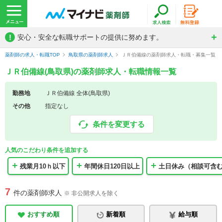
!
安心・安全な転職サポートの提供に努めます。
薬剤師の求人・転職TOP
鳥取県の薬剤師求人
ＪＲ伯備線の薬剤師求人・転職・募集一覧
ＪＲ伯備線(鳥取県)の薬剤師求人・転職情報一覧
勤務地
ＪＲ伯備線 全体(鳥取県)
その他
指定なし
条件を変更する
人気のこだわり条件を追加する
残業月10ｈ以下
年間休日120日以上
土日休み（相談可含
7
件の薬剤師求人
※ 非公開求人を除く
おすすめ順
新着順
給与順