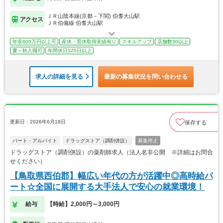
ＪＲ山陰本線(京都－下関) 伯耆大山駅
アクセス
ＪＲ伯備線 伯耆大山駅
年収800万円以上可
産休・育休取得実績有り
スキルアップ
店舗数30以上
夏～秋入職可
年間休日120日以上
求人の詳細を見る
最新の募集状況を問い合わせる
更新日：2026年6月18日
保存する
パート・アルバイト
ドラッグストア（調剤併設）
募集停止
ドラッグストア（調剤併設）の薬剤師求人（法人名非公開 ※詳細はお問合
せください）
【鳥取県西伯郡】幅広い年代の方が活躍中◎高時給パ
ート☆全国に展開する大手法人で安心の就業環境！
給与
【時給】2,000円～3,000円