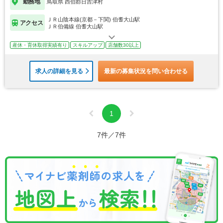
勤務地
鳥取県 西伯郡日吉津村
ＪＲ山陰本線(京都－下関) 伯耆大山駅
アクセス
ＪＲ伯備線 伯耆大山駅
産休・育休取得実績有り
スキルアップ
店舗数30以上
求人の詳細を見る
最新の募集状況を問い合わせる
1
7件／7件