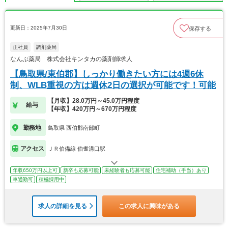
更新日：2025年7月30日
保存する
正社員
調剤薬局
なんぶ薬局 株式会社キンタカの薬剤師求人
【鳥取県/東伯郡】しっかり働きたい方には4週6休
制、WLB重視の方は週休2日の選択が可能です！可能
【月収】28.0万円～45.0万円程度
給与
【年収】420万円～670万円程度
勤務地
鳥取県 西伯郡南部町
アクセス
ＪＲ伯備線 伯耆溝口駅
年収650万円以上可
新卒も応募可能
未経験者も応募可能
住宅補助（手当）あり
車通勤可
積極採用中
求人の詳細を見る
この求人に興味がある