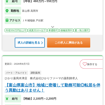
給与
【年収】460万円～550万円
勤務地
富山県 高岡市
アクセス
ＪＲ城端線 戸出駅
年収550万円以上可
残業月10ｈ以下
車通勤可
積極採用中
夏～秋入職可
求人の詳細を見る
この求人に興味がある
更新日：2026年8月7日
保存する
パート・アルバイト
調剤薬局
ひかり薬局木津店 株式会社ひかりファーマの薬剤師求人
【富山県富山市】地域に密着して勤務可能◎転居を伴
う異動はありません！
給与
【時給】2,100円～2,200円