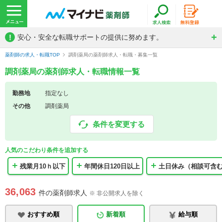
!
安心・安全な転職サポートの提供に努めます。
薬剤師の求人・転職TOP
調剤薬局の薬剤師求人・転職・募集一覧
調剤薬局の薬剤師求人・転職情報一覧
勤務地
指定なし
その他
調剤薬局
条件を変更する
人気のこだわり条件を追加する
残業月10ｈ以下
年間休日120日以上
土日休み（相談可含
36,063
件の薬剤師求人
※ 非公開求人を除く
おすすめ順
新着順
給与順