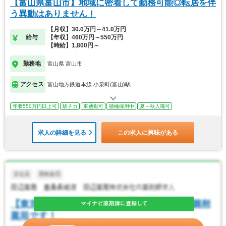
【富山県富山市】地域に密着して勤務可能◎転居を伴
う異動はありません！
【月収】30.0万円～41.0万円
給与
【年収】460万円～550万円
【時給】1,800円～
勤務地
富山県 富山市
アクセス
富山地方鉄道本線 小泉町(富山)駅
年収550万円以上可
駅チカ
車通勤可
積極採用中
夏～秋入職可
求人の詳細を見る
この求人に興味がある