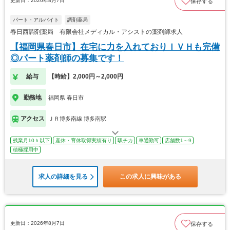
更新日：2026年8月7日
保存する
パート・アルバイト
調剤薬局
春日西調剤薬局 有限会社メディカル・アシストの薬剤師求人
【福岡県春日市】在宅に力を入れておりＩＶＨも完備
◎パート薬剤師の募集です！
給与
【時給】2,000円～2,000円
勤務地
福岡県 春日市
アクセス
ＪＲ博多南線 博多南駅
残業月10ｈ以下
産休・育休取得実績有り
駅チカ
車通勤可
店舗数1～9
積極採用中
求人の詳細を見る
この求人に興味がある
更新日：2026年8月7日
保存する