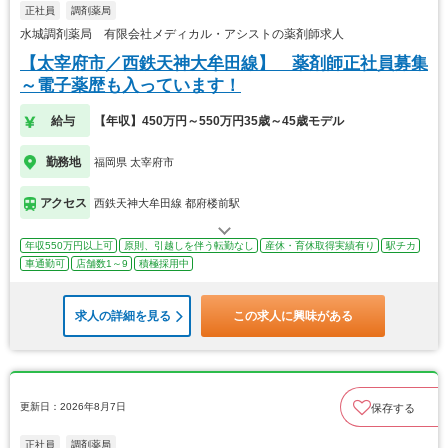
正社員
調剤薬局
水城調剤薬局 有限会社メディカル・アシストの薬剤師求人
【太宰府市／西鉄天神大牟田線】 薬剤師正社員募集
～電子薬歴も入っています！
給与
【年収】450万円～550万円35歳～45歳モデル
勤務地
福岡県 太宰府市
アクセス
西鉄天神大牟田線 都府楼前駅
年収550万円以上可
原則、引越しを伴う転勤なし
産休・育休取得実績有り
駅チカ
車通勤可
店舗数1～9
積極採用中
求人の詳細を見る
この求人に興味がある
更新日：2026年8月7日
保存する
正社員
調剤薬局