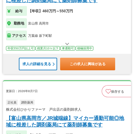
に根差した調剤薬局にて薬剤師募集です
給与
【年収】460万円～550万円
勤務地
富山県 高岡市
アクセス
万葉線 坂下町駅
年収550万円以上可
残業月10ｈ以下
車通勤可
積極採用中
求人の詳細を見る
この求人に興味がある
更新日：2026年8月7日
保存する
正社員
調剤薬局
株式会社ひかりファーマ 戸出店の薬剤師求人
【富山県高岡市／JR城端線】マイカー通勤可能◎地
域に根差した調剤薬局にて薬剤師募集です