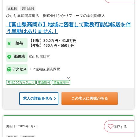
正社員
調剤薬局
ひかり薬局問屋町店 株式会社ひかりファーマの薬剤師求人
【富山県高岡市】地域に密着して勤務可能◎転居を伴
う異動はありません！
【月収】30.0万円～41.0万円
給与
【年収】460万円～550万円
勤務地
富山県 高岡市
アクセス
ＪＲ城端線 新高岡駅
年収550万円以上可
車通勤可
積極採用中
求人の詳細を見る
この求人に興味がある
更新日：2026年8月7日
保存する