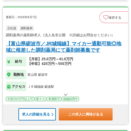
更新日：2026年8月7日
保存する
正社員
調剤薬局
調剤薬局の薬剤師求人（法人名非公開 ※詳細はお問合せください）
【富山県砺波市／JR城端線】マイカー通勤可能◎地
域に根差した調剤薬局にて薬剤師募集です
【月収】25.0万円～41.0万円
給与
【年収】420万円～550万円
勤務地
富山県 砺波市
アクセス
ＪＲ城端線 砺波駅
年収550万円以上可
駅チカ
車通勤可
積極採用中
求人の詳細を見る
この求人に興味がある