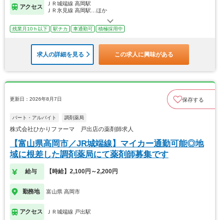
ＪＲ城端線 高岡駅
アクセス
ＪＲ氷見線 高岡駅…ほか
残業月10ｈ以下
駅チカ
車通勤可
積極採用中
求人の詳細を見る
この求人に興味がある
更新日：2026年8月7日
保存する
パート・アルバイト
調剤薬局
株式会社ひかりファーマ 戸出店の薬剤師求人
【富山県高岡市／JR城端線】マイカー通勤可能◎地
域に根差した調剤薬局にて薬剤師募集です
給与
【時給】2,100円～2,200円
勤務地
富山県 高岡市
アクセス
ＪＲ城端線 戸出駅