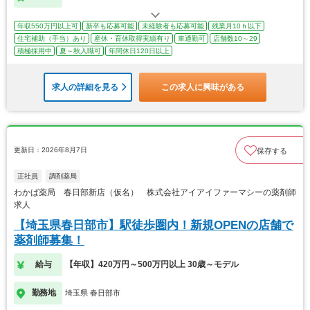
年収550万円以上可
新卒も応募可能
未経験者も応募可能
残業月10ｈ以下
住宅補助（手当）あり
産休・育休取得実績有り
車通勤可
店舗数10～29
積極採用中
夏～秋入職可
年間休日120日以上
求人の詳細を見る
この求人に興味がある
更新日：2026年8月7日
保存する
正社員
調剤薬局
わかば薬局 春日部新店（仮名） 株式会社アイアイファーマシーの薬剤師
求人
【埼玉県春日部市】駅徒歩圏内！新規OPENの店舗で
薬剤師募集！
給与
【年収】420万円～500万円以上 30歳～モデル
勤務地
埼玉県 春日部市