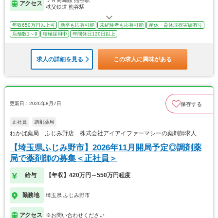
アクセス
秩父鉄道 熊谷駅
年収650万円以上可
新卒も応募可能
未経験者も応募可能
産休・育休取得実績有り
店舗数1～9
積極採用中
年間休日120日以上
求人の詳細を見る
この求人に興味がある
更新日：2026年8月7日
保存する
正社員
調剤薬局
わかば薬局 ふじみ野店 株式会社アイアイファーマシーの薬剤師求人
【埼玉県ふじみ野市】2026年11月開局予定◎調剤薬
局で薬剤師の募集＜正社員＞
給与
【年収】420万円～550万円程度
勤務地
埼玉県 ふじみ野市
アクセス
※お問い合わせください