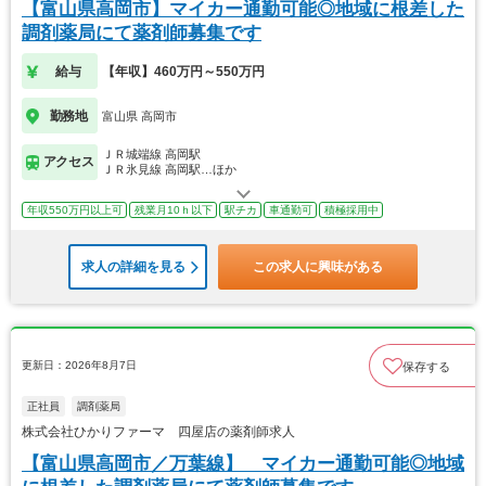
【富山県高岡市】マイカー通勤可能◎地域に根差した
調剤薬局にて薬剤師募集です
給与
【年収】460万円～550万円
勤務地
富山県 高岡市
ＪＲ城端線 高岡駅
アクセス
ＪＲ氷見線 高岡駅…ほか
年収550万円以上可
残業月10ｈ以下
駅チカ
車通勤可
積極採用中
求人の詳細を見る
この求人に興味がある
更新日：2026年8月7日
保存する
正社員
調剤薬局
株式会社ひかりファーマ 四屋店の薬剤師求人
【富山県高岡市／万葉線】 マイカー通勤可能◎地域