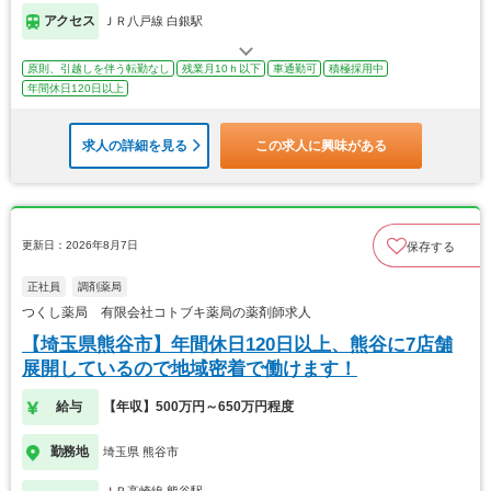
アクセス
ＪＲ八戸線 白銀駅
原則、引越しを伴う転勤なし
残業月10ｈ以下
車通勤可
積極採用中
年間休日120日以上
求人の詳細を見る
この求人に興味がある
更新日：2026年8月7日
保存する
正社員
調剤薬局
つくし薬局 有限会社コトブキ薬局の薬剤師求人
【埼玉県熊谷市】年間休日120日以上、熊谷に7店舗
展開しているので地域密着で働けます！
給与
【年収】500万円～650万円程度
勤務地
埼玉県 熊谷市
ＪＲ高崎線 熊谷駅