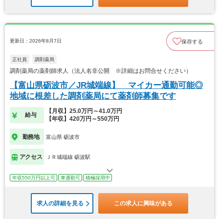
更新日：2026年8月7日
保存する
正社員
調剤薬局
調剤薬局の薬剤師求人（法人名非公開 ※詳細はお問合せください）
【富山県砺波市／JR城端線】 マイカー通勤可能◎
地域に根差した調剤薬局にて薬剤師募集です
【月収】25.0万円～41.0万円
給与
【年収】420万円～550万円
勤務地
富山県 砺波市
アクセス
ＪＲ城端線 砺波駅
年収550万円以上可
車通勤可
積極採用中
求人の詳細を見る
この求人に興味がある