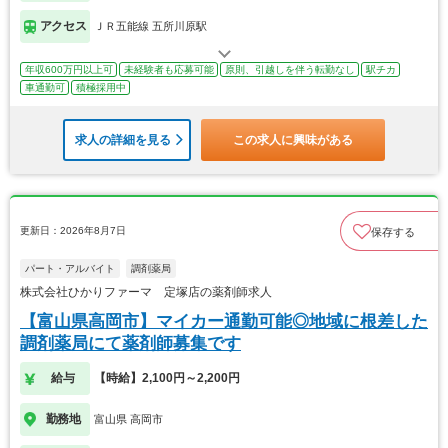
アクセス
ＪＲ五能線 五所川原駅
年収600万円以上可
未経験者も応募可能
原則、引越しを伴う転勤なし
駅チカ
車通勤可
積極採用中
求人の詳細を見る
この求人に興味がある
更新日：2026年8月7日
保存する
パート・アルバイト
調剤薬局
株式会社ひかりファーマ 定塚店の薬剤師求人
【富山県高岡市】マイカー通勤可能◎地域に根差した
調剤薬局にて薬剤師募集です
給与
【時給】2,100円～2,200円
勤務地
富山県 高岡市