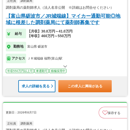
正社員
調剤薬局
調剤薬局の薬剤師求人（法人名非公開 ※詳細はお問合せください）
【富山県砺波市／JR城端線】マイカー通勤可能◎地
域に根差した調剤薬局にて薬剤師募集です
【月収】30.0万円～41.0万円
給与
【年収】460万円～550万円
勤務地
富山県 砺波市
アクセス
ＪＲ城端線 福野(富山)駅
年収550万円以上可
車通勤可
積極採用中
求人の詳細を見る
この求人に興味がある
更新日：2026年8月7日
保存する
正社員
調剤薬局