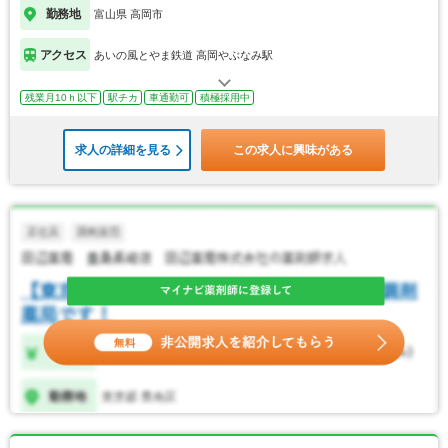
勤務地
富山県 高岡市
アクセス
あいの風とやま鉄道 高岡やぶなみ駅
残業月10ｈ以下
駅チカ
車通勤可
積極採用中
求人の詳細を見る
この求人に興味がある