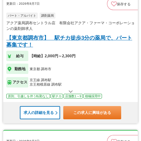
更新日：2026年8月7日
保存する
パート・アルバイト
調剤薬局
アクア薬局調布セントラル店 有限会社アクア・ファーマ・コーポレーショ
ンの薬剤師求人
【東京都調布市】 駅チカ徒歩3分の薬局で、パート
募集です！
給与
【時給】2,000円～2,300円
勤務地
東京都 調布市
京王線 調布駅
アクセス
京王相模原線 調布駅
原則、引越しを伴う転勤なし
駅チカ
店舗数1～9
積極採用中
求人の詳細を見る
この求人に興味がある