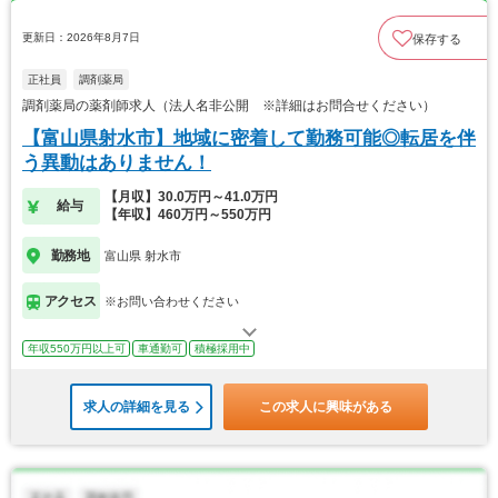
更新日：2026年8月7日
保存する
正社員
調剤薬局
調剤薬局の薬剤師求人（法人名非公開 ※詳細はお問合せください）
【富山県射水市】地域に密着して勤務可能◎転居を伴
う異動はありません！
【月収】30.0万円～41.0万円
給与
【年収】460万円～550万円
勤務地
富山県 射水市
アクセス
※お問い合わせください
年収550万円以上可
車通勤可
積極採用中
求人の詳細を見る
この求人に興味がある