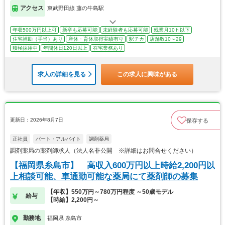
アクセス
東武野田線 藤の牛島駅
年収500万円以上可
新卒も応募可能
未経験者も応募可能
残業月10ｈ以下
住宅補助（手当）あり
産休・育休取得実績有り
駅チカ
店舗数10～29
積極採用中
年間休日120日以上
在宅業務あり
求人の詳細を見る
この求人に興味がある
更新日：2026年8月7日
保存する
正社員
パート・アルバイト
調剤薬局
調剤薬局の薬剤師求人（法人名非公開 ※詳細はお問合せください）
【福岡県糸島市】 高収入600万円以上時給2,200円以
上相談可能、車通勤可能な薬局にて薬剤師の募集
【年収】550万円～780万円程度 ～50歳モデル
給与
【時給】2,200円～
勤務地
福岡県 糸島市