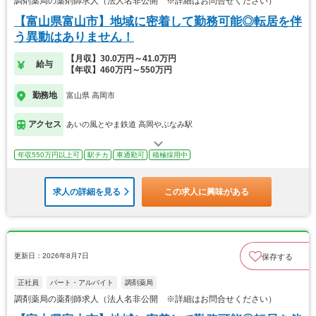
調剤薬局の薬剤師求人（法人名非公開 ※詳細はお問合せください）
【富山県富山市】地域に密着して勤務可能◎転居を伴
う異動はありません！
【月収】30.0万円～41.0万円
給与
【年収】460万円～550万円
勤務地
富山県 高岡市
アクセス
あいの風とやま鉄道 高岡やぶなみ駅
年収550万円以上可
駅チカ
車通勤可
積極採用中
求人の詳細を見る
この求人に興味がある
更新日：2026年8月7日
保存する
正社員
パート・アルバイト
調剤薬局
調剤薬局の薬剤師求人（法人名非公開 ※詳細はお問合せください）