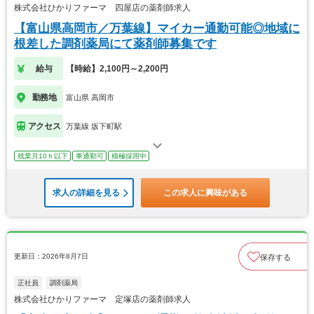
株式会社ひかりファーマ 四屋店の薬剤師求人
【富山県高岡市／万葉線】マイカー通勤可能◎地域に
根差した調剤薬局にて薬剤師募集です
給与
【時給】2,100円～2,200円
勤務地
富山県 高岡市
アクセス
万葉線 坂下町駅
残業月10ｈ以下
車通勤可
積極採用中
求人の詳細を見る
この求人に興味がある
更新日：2026年8月7日
保存する
正社員
調剤薬局
株式会社ひかりファーマ 定塚店の薬剤師求人