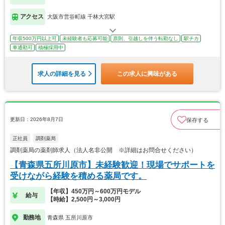
アクセス
大阪市営谷町線 千林大宮駅
年収500万円以上可
未経験者も応募可能
原則、引越しを伴う転勤なし
駅チカ
車通勤可
積極採用中
求人の詳細を見る
この求人に興味がある
更新日：2026年8月7日
保存する
正社員
調剤薬局
調剤薬局の薬剤師求人（法人名非公開 ※詳細はお問合せください）
【青森県五所川原市】未経験歓迎！現場でサポートを
受けながら経験を積める薬局です。
【年収】450万円～600万円モデル
給与
【時給】2,500円～3,000円
勤務地
青森県 五所川原市