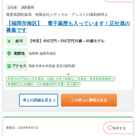
正社員
調剤薬局
屋形原調剤薬局 有限会社メディカル・アシストの薬剤師求人
【福岡市南区】 電子薬歴も入っています！正社員の
募集です
給与
【年収】450万円～550万円35歳～45歳モデル
勤務地
福岡県 福岡市南区
アクセス
西鉄天神大牟田線 高宮(福岡)駅
年収550万円以上可
原則、引越しを伴う転勤なし
産休・育休取得実績有り
車通勤可
店舗数1～9
積極採用中
夏～秋入職可
求人の詳細を見る
この求人に興味がある
更新日：2026年8月7日
保存する