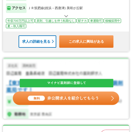
アクセス
ＪＲ筑肥線(姪浜－西唐津) 美咲が丘駅
年収700万円以上可
原則、引越しを伴う転勤なし
駅チカ
車通勤可
積極採用中
夏～秋入職可
求人の詳細を見る
この求人に興味がある