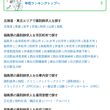
年収ランキングトップへ
北海道・東北エリアで薬剤師求人を探す
北海道
青森
岩手
宮城
秋田
山形
福島
福島県の薬剤師求人を市区町村で探す
福島市
会津若松市
郡山市
いわき市
白河市
須賀川市
喜多方市
相馬市
二本松市
田村市
南相馬市
伊達市
本宮市
伊達郡桑折町
伊達郡国見町
伊達郡川俣町
岩瀬郡鏡石町
河沼郡会津坂下町
大沼郡会津美里町
西白河郡西郷村
西白河郡泉崎村
西白河郡中島村
西白河郡矢吹町
東白川郡棚倉町
東白川郡塙町
石川郡石川町
石川郡玉川村
福島県の薬剤師求人を仕事内容で探す
調剤薬局
病院・クリニック
ドラッグストア（調剤併設）
ドラッグストア（OTCのみ）
一般企業
治験コーディネーター（CRC）
福島県の薬剤師求人を雇用形態で探す
正社員
契約社員・嘱託社員
パート・アルバイト
福島県の薬剤師求人を年収で探す