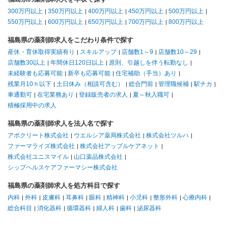
300万円以上
350万円以上
400万円以上
450万円以上
500万円以上
550万円以上
600万円以上
650万円以上
700万円以上
800万円以上
福島県の薬剤師求人をこだわり条件で探す
産休・育休取得実績有り
スキルアップ
店舗数1～9
店舗数10～29
店舗数30以上
年間休日120日以上
原則、引越しを伴う転勤なし
未経験者も応募可能
新卒も応募可能
住宅補助（手当）あり
残業月10ｈ以下
土日休み（相談可含む）
総合門前
管理職候補
駅チカ
車通勤可
在宅業務あり
登録販売者の求人
夏～秋入職可
積極採用中の求人
福島県の薬剤師求人を法人名で探す
アポクリート株式会社
ウエルシア薬局株式会社
株式会社ツルハ
ファーマライズ株式会社
株式会社アップルケアネット
株式会社ユニスマイル
山口薬品株式会社
シップヘルスケアファーマシー株式会社
福島県の薬剤師求人を処方科目で探す
内科
外科
皮膚科
耳鼻科
眼科
精神科
小児科
整形外科
心療内科
総合科目
消化器科
循環器科
婦人科
歯科
泌尿器科