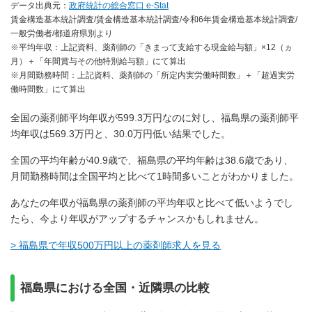
データ出典元：
政府統計の総合窓口 e-Stat
賃金構造基本統計調査/賃金構造基本統計調査/令和6年賃金構造基本統計調査/
一般労働者/都道府県別より
※平均年収：上記資料、薬剤師の「きまって支給する現金給与額」×12（ヵ
月）＋「年間賞与その他特別給与額」にて算出
※月間勤務時間：上記資料、薬剤師の「所定内実労働時間数」＋「超過実労
働時間数」にて算出
全国の薬剤師平均年収が599.3万円なのに対し、福島県の薬剤師平
均年収は569.3万円と、30.0万円低い結果でした。
全国の平均年齢が40.9歳で、福島県の平均年齢は38.6歳であり、
月間勤務時間は全国平均と比べて1時間多いことがわかりました。
あなたの年収が福島県の薬剤師の平均年収と比べて低いようでし
たら、今より年収がアップするチャンスかもしれません。
> 福島県で年収500万円以上の薬剤師求人を見る
福島県における全国・近隣県の比較