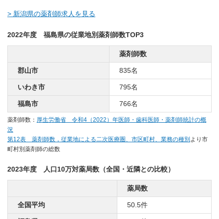
> 新潟県の薬剤師求人を見る
2022年度 福島県の従業地別薬剤師数TOP3
薬剤師数
郡山市
835名
いわき市
795名
福島市
766名
薬剤師数：
厚生労働省 令和4（2022）年医師・歯科医師・薬剤師統計の概
況
第12表 薬剤師数，従業地による二次医療圏、市区町村、業務の種別
より市
町村別薬剤師の総数
2023年度 人口10万対薬局数（全国・近隣との比較）
薬局数
全国平均
50.5件