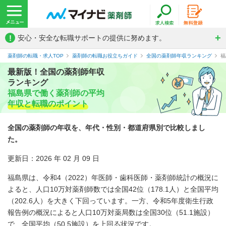
!
安心・安全な転職サポートの提供に努めます。
薬剤師の転職・求人TOP
薬剤師の転職お役立ちガイド
全国の薬剤師年収ランキング
福
最新版！全国の薬剤師年収
ランキング
福島県で働く薬剤師の平均
年収と転職のポイント
全国の薬剤師の年収を、年代・性別・都道府県別で比較しまし
た。
更新日：2026 年 02 月 09 日
福島県は、令和4（2022）年医師・歯科医師・薬剤師統計の概況に
よると、人口10万対薬剤師数では全国42位（178.1人）と全国平均
（202.6人）を大きく下回っています。一方、令和5年度衛生行政
報告例の概況によると人口10万対薬局数は全国30位（51.1施設）
で、全国平均（50.5施設）を上回る状況です。