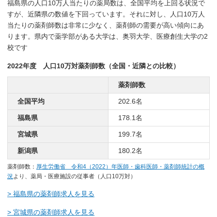
福島県の人口10万人当たりの薬局数は、全国平均を上回る状況で
すが、近隣県の数値を下回っています。それに対し、人口10万人
当たりの薬剤師数は非常に少なく、薬剤師の需要が高い傾向にあ
ります。県内で薬学部がある大学は、奥羽大学、医療創生大学の2
校です
2022年度 人口10万対薬剤師数（全国・近隣との比較）
薬剤師数
全国平均
202.6名
福島県
178.1名
宮城県
199.7名
新潟県
180.2名
薬剤師数：
厚生労働省 令和4（2022）年医師・歯科医師・薬剤師統計の概
況
より、薬局・医療施設の従事者（人口10万対）
> 福島県の薬剤師求人を見る
> 宮城県の薬剤師求人を見る