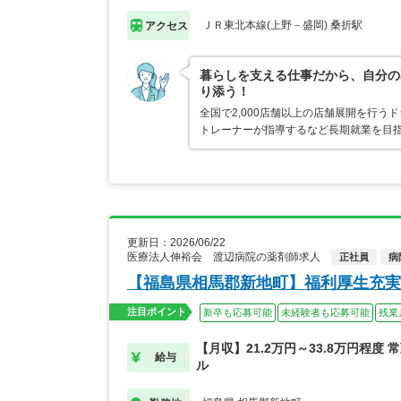
ＪＲ東北本線(上野－盛岡) 桑折駅
アクセス
暮らしを支える仕事だから、自分の
り添う！
全国で2,000店舗以上の店舗展開を行
トレーナーが指導するなど長期就業を目指
更新日：2026/06/22
医療法人伸裕会 渡辺病院の薬剤師求人
正社員
病
【福島県相馬郡新地町】福利厚生充実
注目ポイント
新卒も応募可能
未経験者も応募可能
残業
【月収】21.2万円～33.8万円程度
給与
ル