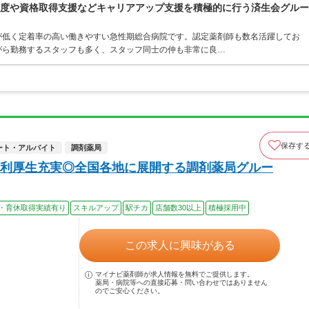
-制度や資格取得支援などキャリアアップ支援を積極的に行う済生会グルー
が低く定着率の高い働きやすい急性期総合病院です。認定薬剤師も数名活躍してお
がら勤務するスタッフも多く、スタッフ同士の仲も非常に良…
保存す
ート・アルバイト
調剤薬局
利厚生充実◎全国各地に展開する調剤薬局グルー
・育休取得実績有り
スキルアップ
駅チカ
店舗数30以上
積極採用中
この求人に興味がある
マイナビ薬剤師が求人情報を無料でご提供します。
薬局・病院等への直接応募・問い合わせではありません
のでご安心ください。