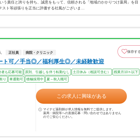
という責任と誇りを持ち、誠意をもって、信頼される「地域のかかりつけ薬局」を目
ンテスト等頑張りを正当に評価する社風がございま…
保存す
人
正社員
病院・クリニック
ート可／手当◎／福利厚生◎／未経験歓迎
験者も応募可能
原則、引越しを伴う転勤なし
土日休み（相談可含む）
残業月10ｈ以下
有り
車通勤可
積極採用中
夏～秋入職可
この求人に興味がある
マイナビ薬剤師が求人情報を無料でご提供します。
薬局・病院等への直接応募・問い合わせではありません
のでご安心ください。