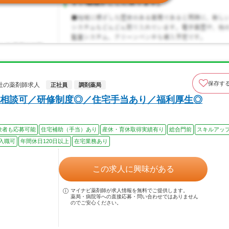
保存す
社の薬剤師求人
正社員
調剤薬局
相談可／研修制度◎／住宅手当あり／福利厚生◎
験者も応募可能
住宅補助（手当）あり
産休・育休取得実績有り
総合門前
スキルアッ
入職可
年間休日120日以上
在宅業務あり
この求人に興味がある
マイナビ薬剤師が求人情報を無料でご提供します。
薬局・病院等への直接応募・問い合わせではありません
のでご安心ください。