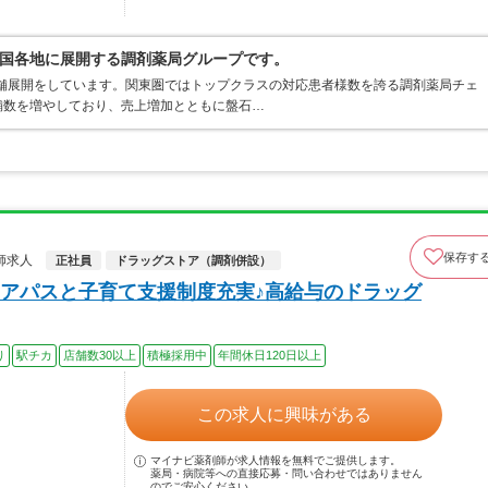
国各地に展開する調剤薬局グループです。
店舗展開をしています。関東圏ではトップクラスの対応患者様数を誇る調剤薬局チェ
店舗数を増やしており、売上増加とともに盤石…
保存す
師求人
正社員
ドラッグストア（調剤併設）
アパスと子育て支援制度充実♪高給与のドラッグ
り
駅チカ
店舗数30以上
積極採用中
年間休日120日以上
この求人に興味がある
マイナビ薬剤師が求人情報を無料でご提供します。
薬局・病院等への直接応募・問い合わせではありません
のでご安心ください。