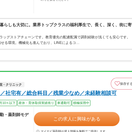
暮らしも大切に。業界トップクラスの福利厚生で、長く、深く、街に寄
うドラッグストアチェーンです。教育優先の配慮配属で調剤経験が浅くても安心です。
せる環境。機械化も進んでおり、LINEによるコ…
保存す
院・クリニック
／社宅有／総合科目／残業少なめ／未経験相談可
月10ｈ以下
産休・育休取得実績有り
車通勤可
積極採用中
 常勤・薬剤師モデ
この求人に興味がある
マイナビ薬剤師が求人情報を無料でご提供します。