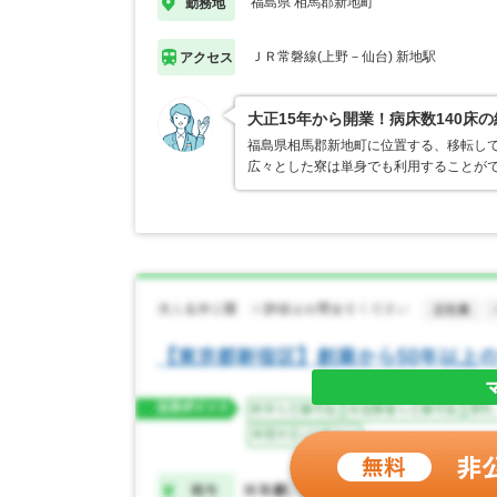
福島県 相馬郡新地町
勤務地
ＪＲ常磐線(上野－仙台) 新地駅
アクセス
大正15年から開業！病床数140床
福島県相馬郡新地町に位置する、移転して3
広々とした寮は単身でも利用することが