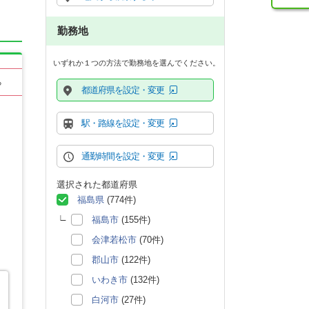
勤務地
いずれか１つの方法で勤務地を選んでください。
る
都道府県を設定・変更
駅・路線を設定・変更
通勤時間を設定・変更
選択された都道府県
福島県
(774件)
福島市
(155件)
会津若松市
(70件)
郡山市
(122件)
いわき市
(132件)
白河市
(27件)