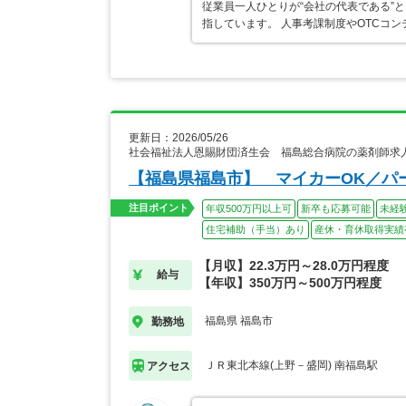
従業員一人ひとりが“会社の代表である”
指しています。 人事考課制度やOTCコ
更新日：2026/05/26
社会福祉法人恩賜財団済生会 福島総合病院の薬剤師求
【福島県福島市】 マイカーOK／パ
注目ポイント
年収500万円以上可
新卒も応募可能
未経
住宅補助（手当）あり
産休・育休取得実績
【月収】22.3万円～28.0万円程度
給与
【年収】350万円～500万円程度
福島県 福島市
勤務地
ＪＲ東北本線(上野－盛岡) 南福島駅
アクセス