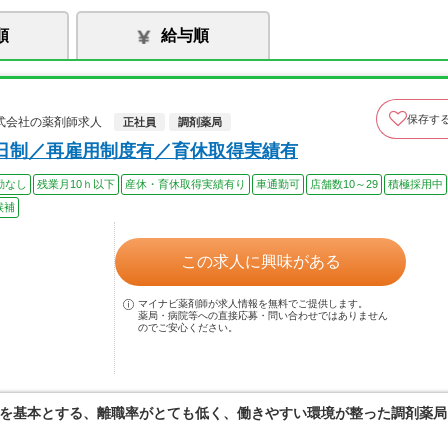
順
給与順
保存す
式会社の薬剤師求人
正社員
調剤薬局
日制／再雇用制度有／育休取得実績有
勤なし
残業月10ｈ以下
産休・育休取得実績有り
車通勤可
店舗数10～29
積極採用中
候補
この求人に興味がある
マイナビ薬剤師が求人情報を無料でご提供します。
薬局・病院等への直接応募・問い合わせではありません
のでご安心ください。
を基本とする、離職率がとても低く、働きやすい環境が整った調剤薬局