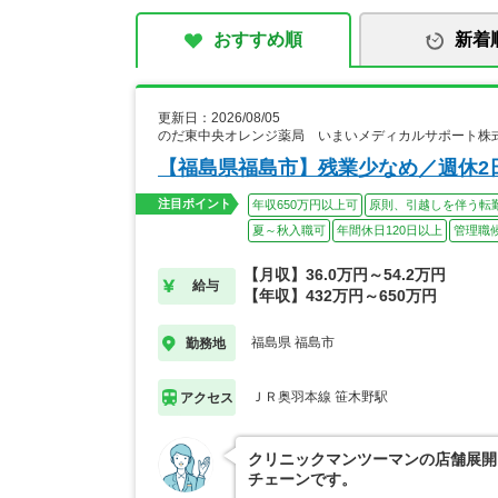
おすすめ順
新着
更新日：2026/08/05
のだ東中央オレンジ薬局 いまいメディカルサポート株
【福島県福島市】残業少なめ／週休2
注目ポイント
年収650万円以上可
原則、引越しを伴う転
夏～秋入職可
年間休日120日以上
管理職
【月収】36.0万円～54.2万円
給与
【年収】432万円～650万円
福島県 福島市
勤務地
ＪＲ奥羽本線 笹木野駅
アクセス
クリニックマンツーマンの店舗展開
チェーンです。