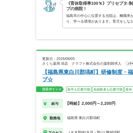
《育休取得率100％》プリセプタ
プの病院！
福島市の中心に位置する当院は、離職率
り、学べる環境があります。育児をしな
更新日：2026/08/05
さくら薬局 塙店 クラフト株式会社の薬剤師求人
パ
【福島県東白川郡塙町】研修制度・福
プ☆
注目ポイント
新卒も応募可能
未経験者も応募可能
産休
【時給】2,000円～2,200円
給与
福島県 東白川郡塙町
勤務地
ＪＲ水郡線(水戸－郡山) 磐城塙駅
アクセス