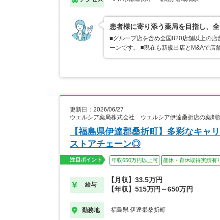
患者様に寄り添う薬局を目指し、全
■グループ店を含め全国820店舗以上の
ーンです。 ■現在も新規出店とM&Aで
更新日：2026/06/27
ウエルシア薬局株式会社 ウエルシア伊達桑折店の薬剤
【福島県伊達郡桑折町】多彩なキャリ
ストアチェーン◎
注目ポイント
年収650万円以上可
産休・育休取得実績有
【月収】33.5万円
給与
【年収】515万円～650万円
福島県 伊達郡桑折町
勤務地