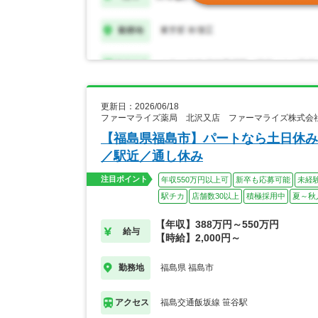
更新日：2026/06/18
ファーマライズ薬局 北沢又店 ファーマライズ株式会
【福島県福島市】パートなら土日休み
／駅近／通し休み
注目ポイント
年収550万円以上可
新卒も応募可能
未経
駅チカ
店舗数30以上
積極採用中
夏～秋
【年収】388万円～550万円
給与
【時給】2,000円～
福島県 福島市
勤務地
福島交通飯坂線 笹谷駅
アクセス