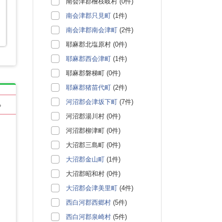
南会津郡檜枝岐村 (0件)
南会津郡只見町
(1件)
南会津郡南会津町
(2件)
耶麻郡北塩原村 (0件)
耶麻郡西会津町
(1件)
耶麻郡磐梯町 (0件)
耶麻郡猪苗代町
(2件)
河沼郡会津坂下町
(7件)
る
河沼郡湯川村 (0件)
河沼郡柳津町 (0件)
大沼郡三島町 (0件)
大沼郡金山町
(1件)
大沼郡昭和村 (0件)
大沼郡会津美里町
(4件)
西白河郡西郷村
(5件)
西白河郡泉崎村
(5件)