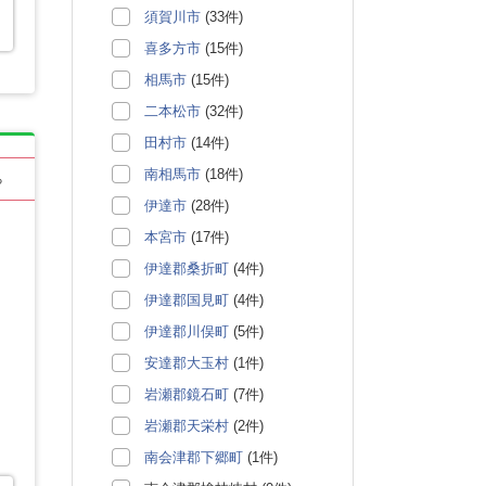
須賀川市
(33件)
喜多方市
(15件)
相馬市
(15件)
二本松市
(32件)
田村市
(14件)
南相馬市
(18件)
る
伊達市
(28件)
本宮市
(17件)
伊達郡桑折町
(4件)
伊達郡国見町
(4件)
伊達郡川俣町
(5件)
安達郡大玉村
(1件)
岩瀬郡鏡石町
(7件)
岩瀬郡天栄村
(2件)
南会津郡下郷町
(1件)