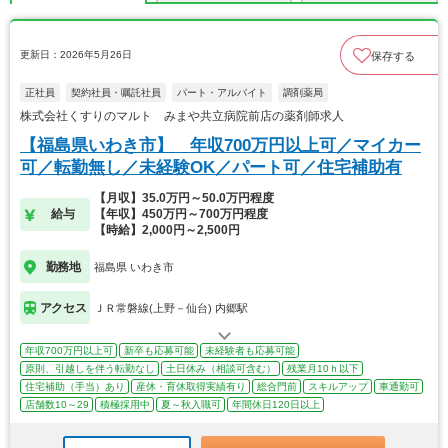
更新日：2026年5月26日
保存する
正社員
契約社員・嘱託社員
パート・アルバイト
調剤薬局
株式会社くすりのマルト みまや共立病院前店の薬剤師求人
【福島県いわき市】 年収700万円以上可／マイカー
可／転勤無し／未経験OK／パート可／住宅補助有
【月収】35.0万円～50.0万円程度
給与
【年収】450万円～700万円程度
【時給】2,000円～2,500円
勤務地
福島県 いわき市
アクセス
ＪＲ常磐線(上野－仙台) 内郷駅
年収700万円以上可
新卒も応募可能
未経験者も応募可能
原則、引越しを伴う転勤なし
土日休み（相談可含む）
残業月10ｈ以下
住宅補助（手当）あり
産休・育休取得実績有り
総合門前
スキルアップ
車通勤可
店舗数10～29
積極採用中
夏～秋入職可
年間休日120日以上