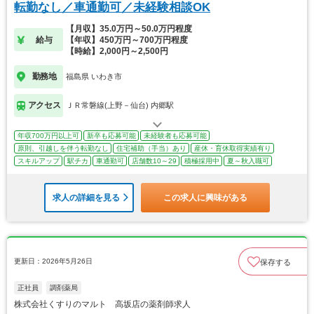
転勤なし／車通勤可／未経験相談OK
【月収】35.0万円～50.0万円程度
給与
【年収】450万円～700万円程度
【時給】2,000円～2,500円
勤務地
福島県 いわき市
アクセス
ＪＲ常磐線(上野－仙台) 内郷駅
年収700万円以上可
新卒も応募可能
未経験者も応募可能
原則、引越しを伴う転勤なし
住宅補助（手当）あり
産休・育休取得実績有り
スキルアップ
駅チカ
車通勤可
店舗数10～29
積極採用中
夏～秋入職可
求人の詳細を見る
この求人に興味がある
更新日：2026年5月26日
保存する
正社員
調剤薬局
株式会社くすりのマルト 高坂店の薬剤師求人