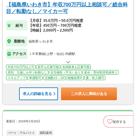
【福島県いわき市】年収700万円以上相談可／総合科
目／転勤なし／マイカー可
【月収】35.0万円～50.0万円程度
給与
【年収】450万円～700万円程度
【時給】2,000円～2,500円
勤務地
福島県 いわき市
アクセス
ＪＲ常磐線(上野－仙台) 内郷駅
年収700万円以上可
新卒も応募可能
未経験者も応募可能
原則、引越しを伴う転勤なし
住宅補助（手当）あり
産休・育休取得実績有り
スキルアップ
車通勤可
店舗数10～29
積極採用中
夏～秋入職可
求人の詳細を見る
この求人に興味がある
更新日：2026年2月26日
保存する
パート・アルバイト
調剤薬局