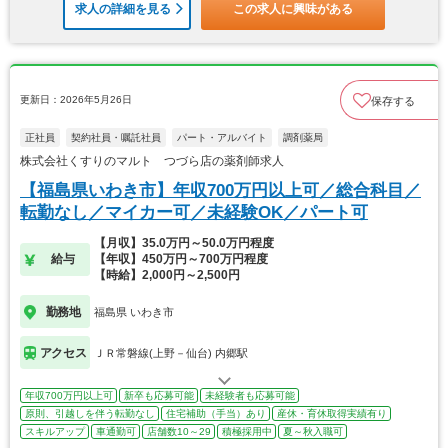
求人の詳細を見る
この求人に興味がある
更新日：2026年5月26日
保存する
正社員
契約社員・嘱託社員
パート・アルバイト
調剤薬局
株式会社くすりのマルト つづら店の薬剤師求人
【福島県いわき市】年収700万円以上可／総合科目／
転勤なし／マイカー可／未経験OK／パート可
【月収】35.0万円～50.0万円程度
給与
【年収】450万円～700万円程度
【時給】2,000円～2,500円
勤務地
福島県 いわき市
アクセス
ＪＲ常磐線(上野－仙台) 内郷駅
年収700万円以上可
新卒も応募可能
未経験者も応募可能
原則、引越しを伴う転勤なし
住宅補助（手当）あり
産休・育休取得実績有り
スキルアップ
車通勤可
店舗数10～29
積極採用中
夏～秋入職可