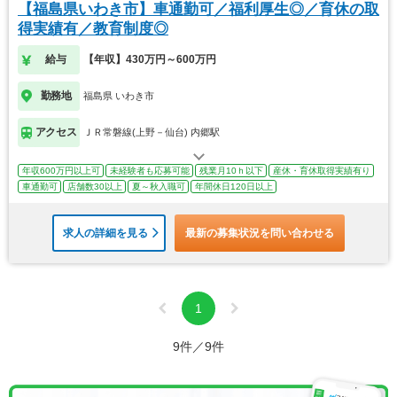
【福島県いわき市】車通勤可／福利厚生◎／育休の取
得実績有／教育制度◎
給与
【年収】430万円～600万円
勤務地
福島県 いわき市
アクセス
ＪＲ常磐線(上野－仙台) 内郷駅
年収600万円以上可
未経験者も応募可能
残業月10ｈ以下
産休・育休取得実績有り
車通勤可
店舗数30以上
夏～秋入職可
年間休日120日以上
求人の詳細を見る
最新の募集状況を問い合わせる
1
9件／9件