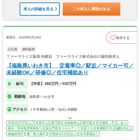
求人の詳細を見る
この求人に興味がある
更新日：2026年6月18日
保存する
正社員
調剤薬局
ファーマライズ薬局 内郷店 ファーマライズ株式会社の薬剤師求人
【福島県いわき市】 定着率◎／駅近／マイカー可／
未経験OK／研修◎／住宅補助あり
給与
【年収】388万円～550万円
勤務地
福島県 いわき市
アクセス
ＪＲ常磐線(上野－仙台) 内郷駅
年収550万円以上可
新卒も応募可能
未経験者も応募可能
住宅補助（手当）あり
産休・育休取得実績有り
総合門前
スキルアップ
駅チカ
車通勤可
店舗数30以上
積極採用中
夏～秋入職可
年間休日120日以上
在宅業務あり