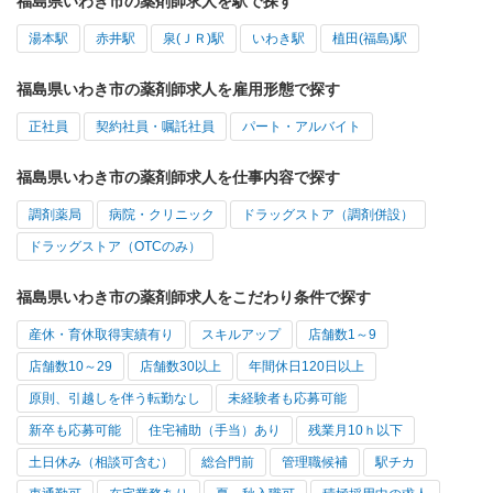
福島県いわき市の薬剤師求人を駅で探す
湯本駅
赤井駅
泉(ＪＲ)駅
いわき駅
植田(福島)駅
福島県いわき市の薬剤師求人を雇用形態で探す
正社員
契約社員・嘱託社員
パート・アルバイト
福島県いわき市の薬剤師求人を仕事内容で探す
調剤薬局
病院・クリニック
ドラッグストア（調剤併設）
ドラッグストア（OTCのみ）
福島県いわき市の薬剤師求人をこだわり条件で探す
産休・育休取得実績有り
スキルアップ
店舗数1～9
店舗数10～29
店舗数30以上
年間休日120日以上
原則、引越しを伴う転勤なし
未経験者も応募可能
新卒も応募可能
住宅補助（手当）あり
残業月10ｈ以下
土日休み（相談可含む）
総合門前
管理職候補
駅チカ