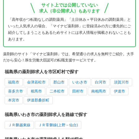
サイト上では公開していない
求人（非公開求人）もあります
「高年収かつ転勤なしの調剤薬局」「土日休み＋平日休みの調剤薬局」と
いった人気求人の場合、「マイナビ薬剤師」に登録済みの方に優先的にご
紹介してしまうこともあるためサイトには求人情報が掲載されないことも
あります。
薬剤師のサイト「マイナビ薬剤師」では、希望通りの求人を無料でご紹介。大手
だから安心！厚生労働大臣認可の転職支援サービスです。
福島県の薬剤師求人を市区町村で探す
福島市
会津若松市
郡山市
いわき市
白河市
須賀川市
喜多方市
相馬市
二本松市
田村市
南相馬市
伊達市
本宮市
伊達郡桑折町
福島県いわき市の薬剤師求人を路線で探す
ＪＲ磐越東線
ＪＲ常磐線(上野－仙台)