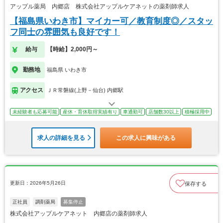
アップル薬局 内郷店 株式会社アップルケアネットの薬剤師求人
【福島県いわき市】マイカー可／教育制度◎／スタッ
フ同士の雰囲気も良好です！
給与
【時給】2,000円～
勤務地
福島県 いわき市
アクセス
ＪＲ常磐線(上野－仙台) 内郷駅
未経験者も応募可能
産休・育休取得実績有り
車通勤可
店舗数30以上
積極採用中
求人の詳細を見る
この求人に興味がある
更新日：2026年5月26日
保存する
正社員
調剤薬局
募集停止
株式会社アップルケアネット 内郷店の薬剤師求人