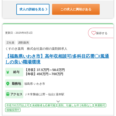
求人の詳細を見る
この求人に興味がある
更新日：2025年9月1日
保存する
正社員
調剤薬局
くすのき薬局 株式会社薬の樹の薬剤師求人
【福島県いわき市】高年収相談可/多科目応需〇/風通
しの良い職場環境
【月収】37.5万円～58.0万円
給与
【年収】450万円～700万円
勤務地
福島県 いわき市
アクセス
ＪＲ常磐線(上野－仙台) 湯本駅
年収700万円以上可
未経験者も応募可能
原則、引越しを伴う転勤なし
車通勤可
積極採用中