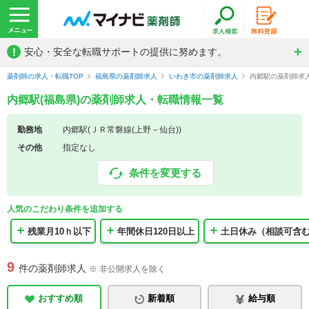
!
安心・安全な転職サポートの提供に努めます。
薬剤師の求人・転職TOP
福島県の薬剤師求人
いわき市の薬剤師求人
内郷駅の薬剤師求
内郷駅(福島県)の薬剤師求人・転職情報一覧
勤務地
内郷駅(ＪＲ常磐線(上野－仙台))
その他
指定なし
条件を変更する
人気のこだわり条件を追加する
残業月10ｈ以下
年間休日120日以上
土日休み（相談可含
9
件の薬剤師求人
※ 非公開求人を除く
おすすめ順
新着順
給与順