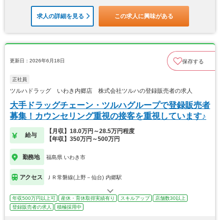
求人の詳細を見る
この求人に興味がある
更新日：2026年6月18日
保存する
正社員
ツルハドラッグ いわき内郷店 株式会社ツルハの登録販売者の求人
大手ドラッグチェーン・ツルハグループで登録販売者
募集！カウンセリング重視の接客を重視しています♪
【月収】18.0万円～28.5万円程度
給与
【年収】350万円～500万円
勤務地
福島県 いわき市
アクセス
ＪＲ常磐線(上野－仙台) 内郷駅
年収500万円以上可
産休・育休取得実績有り
スキルアップ
店舗数30以上
登録販売者の求人
積極採用中