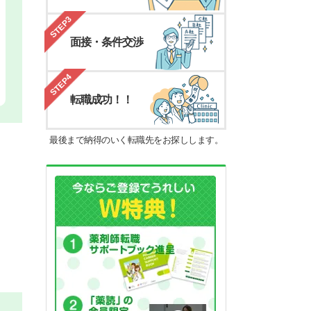
STEP3
面接・条件交渉
STEP4
転職成功！！
最後まで納得のいく転職先をお探しします。