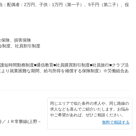
当：配偶者：2万円、子供：1万円（第一子）、5千円（第二子）、役
金保険、損害保険
株会制度、社員割引制度
介護短時間勤務制度■通信教育■社員購買割引制度■社員旅行■クラブ活
病により就業困難な期間、給与所得を補償する保険制度）※労働組合あ
同じエリアで似た条件の求人や、同じ路線の
求人なども喜んでご紹介いたします。お悩み
やご希望があれば、ぜひご相談ください。
分／ＪＲ常磐線(上野－
無料で相談する