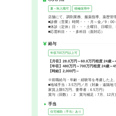
夏～秋入職可
積極採用中
店舗にて、調剤業務、服薬指導、薬歴管
■診療（営業）時間・・・月～金／9：00～
■休診（定休）日・・・土曜日、日曜日、
■応需科目・・・多科目（面対応）
給与
年収700万円以上可
【月収】28.0万円～60.0万円程度 24歳
【年収】480万円～700万円程度 24歳～
【時給】2,000円～
※前職給与・年齢・経験等を考慮した上
■地域手当：3.5万円／月（対象：遠隔
家賃上限5万円、妻帯者：6.5万円）
賞与（回数）：2 賞与補足：7月、12月
手当
住宅補助（手当）あり