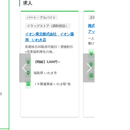
求人
パート・アルバイト
正社員
調剤薬局
株式会社アップルケアネ
い
ドラッグストア（調剤併設）
アップル薬局 長橋店
イオン東北株式会社 イオン薬
一人ひとりの個性を生かしな
局 いわき店
働ける調剤薬局です。…
長期休日20取得可能日！買物割引
×充実福利厚生の地…
【年収】430万円～60
【時給】3,500円～
福島県 いわき市
福島県 いわき市
ＪＲ磐越東線 いわき駅
ＪＲ磐越東線 いわき駅 他
に
ポ