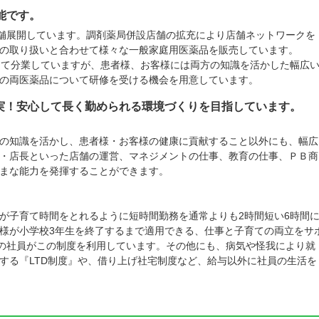
能です。
店舗展開しています。調剤薬局併設店舗の拡充により店舗ネットワークを
の取り扱いと合わせて様々な一般家庭用医薬品を販売しています。
して分業していますが、患者様、お客様には両方の知識を活かした幅広
の両医薬品について研修を受ける機会を用意しています。
実！安心して長く勤められる環境づくりを目指しています。
の知識を活かし、患者様・お客様の健康に貢献すること以外にも、幅広
・店長といった店舗の運営、マネジメントの仕事、教育の仕事、ＰＢ商
まな能力を発揮することができます。
が子育て時間をとれるように短時間勤務を通常よりも2時間短い6時間
様が小学校3年生を終了するまで適用できる、仕事と子育ての両立をサ
上の社員がこの制度を利用しています。その他にも、病気や怪我により就
する『LTD制度』や、借り上げ社宅制度など、給与以外に社員の生活を