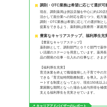
調剤・OTC業務は希望に応じて選択可
現在、調剤薬局は併設店舗を中心に約120
活かして面分業への対応を図りつつ、処方箋
調剤・OTC業務は希望に応じての選択制と
提案をできるよう、薬剤師は医療用・家庭用
豊富なキャリアステップ、福利厚生充
【豊富なキャリアステップ】
薬剤師として、調剤部門とＯＴＣ部門で薬学
い活躍のステージを用意しています。薬局長
品の開発の仕事・仕入れの仕事など、さまざ
【福利厚生充実】
育児休業を終えて職場復帰した子育て中の方
できる『育児短時間勤務制度』を導入。お子
ートする制度となっており、現在150名以
業困難な期間となった場合も給与所得を補償
支える福利厚生を充実させています。
キャリアアドバイザーのレポート