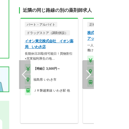
近隣の同じ路線の別の薬剤師求人
パート・アルバイト
正社員
調剤薬局
株式会社アップルケアネ
ドラッグストア（調剤併設）
アップル薬局 長橋店
イオン東北株式会社 イオン薬
一人ひとりの個性を生かしな
局 いわき店
働ける調剤薬局です。…
長期休日20取得可能日！買物割引
×充実福利厚生の地…
【年収】430万円～60
【時給】3,500円～
福島県 いわき市
福島県 いわき市
ＪＲ磐越東線 いわき駅
ＪＲ磐越東線 いわき駅 他