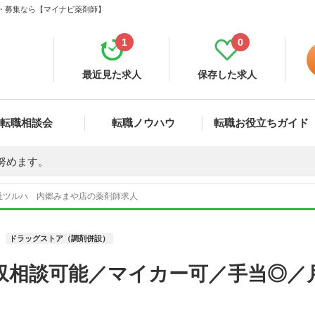
職・募集なら【マイナビ薬剤師】
1
0
最近見た求人
保存した求人
転職相談会
転職ノウハウ
転職お役立ちガイド
努めます。
社ツルハ 内郷みまや店の薬剤師求人
ドラッグストア（調剤併設）
収相談可能／マイカー可／手当◎／