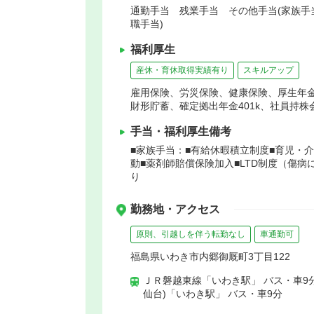
通勤手当 残業手当 その他手当(家族手
職手当)
福利厚生
産休・育休取得実績有り
スキルアップ
雇用保険、労災保険、健康保険、厚生年
財形貯蓄、確定拠出年金401k、社員持
手当・福利厚生備考
■家族手当：■有給休暇積立制度■育児・
動■薬剤師賠償保険加入■LTD制度（傷
り
勤務地・アクセス
原則、引越しを伴う転勤なし
車通勤可
福島県いわき市内郷御厩町3丁目122
ＪＲ磐越東線「いわき駅」 バス・車9
仙台)「いわき駅」 バス・車9分