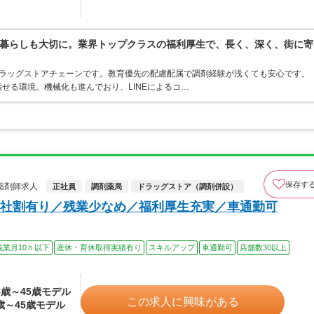
暮らしも大切に。業界トップクラスの福利厚生で、長く、深く、街に寄
うドラッグストアチェーンです。教育優先の配慮配属で調剤経験が浅くても安心です。
せる環境。機械化も進んでおり、LINEによるコ…
保存す
薬剤師求人
正社員
調剤薬局
ドラッグストア（調剤併設）
社割有り／残業少なめ／福利厚生充実／車通勤可
残業月10ｈ以下
産休・育休取得実績有り
スキルアップ
車通勤可
店舗数30以上
24歳～45歳モデル
この求人に興味がある
4歳～45歳モデル