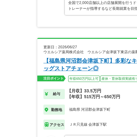
全国で2,000店舗以上の店舗展開を行
トレーナーが指導するなど長期就業を目指
更新日：2026/06/27
ウエルシア薬局株式会社 ウエルシア会津坂下東店の薬
【福島県河沼郡会津坂下町】多彩なキ
ッグストアチェーン◎
注目ポイント
年収650万円以上可
産休・育休取得実績有
【月収】33.5万円
給与
【年収】515万円～650万円
福島県 河沼郡会津坂下町
勤務地
ＪＲ只見線 会津坂下駅
アクセス