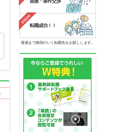
面接・条件交渉
STEP4
転職成功！！
最後まで納得のいく転職先をお探しします。
る