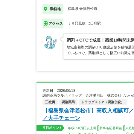
福島県 会津若松市
勤務地
ＪＲ只見線 七日町駅
アクセス
調剤＋OTCで成長！残業10時間未
地域密着型の調剤OTC併設店舗を積極展
ているので、薬剤師として幅広い知識を
更新日：2026/06/18
調剤薬局ツルハドラッグ 会津湯川店 株式会社ツルハ
正社員
調剤薬局
ドラッグストア（調剤併設）
【福島県会津若松市】高収入相談可／
／大手チェーン
注目ポイント
年収650万円以上可
新卒も応募可能
未経