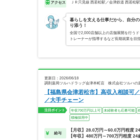
ＪＲ只見線 西若松駅／会津鉄道 西若松駅
アクセス
暮らしを支える仕事だから、自分の
り添う！
全国で2,000店舗以上の店舗展開を行
トレーナーが指導するなど長期就業を目指
更新日：2026/06/18
調剤薬局ツルハドラッグ会津本町店 株式会社ツルハの
【福島県会津若松市】高収入相談可／
／大手チェーン
注目ポイント
年収700万円以上可
未経験者も応募可能
積極採用中
【月収】28.0万円～60.0万円程度 
給与
【年収】480万円～700万円程度 2