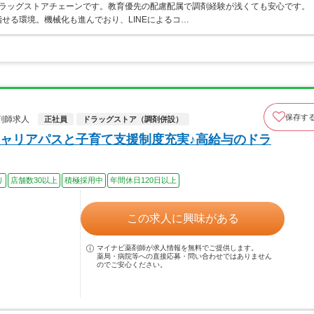
うドラッグストアチェーンです。教育優先の配慮配属で調剤経験が浅くても安心です。
せる環境。機械化も進んでおり、LINEによるコ…
保存す
剤師求人
正社員
ドラッグストア（調剤併設）
ャリアパスと子育て支援制度充実♪高給与のドラ
り
店舗数30以上
積極採用中
年間休日120日以上
この求人に興味がある
マイナビ薬剤師が求人情報を無料でご提供します。
薬局・病院等への直接応募・問い合わせではありません
のでご安心ください。