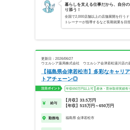
暮らしを支える仕事だから、自分の
り添う！
全国で2,000店舗以上の店舗展開を行
トレーナーが指導するなど長期就業を目指
更新日：2026/06/27
ウエルシア薬局株式会社 ウエルシア会津若松湯川店の
【福島県会津若松市】多彩なキャリア
トアチェーン◎
注目ポイント
年収650万円以上可
産休・育休取得実績有
【月収】33.5万円
給与
【年収】515万円～650万円
福島県 会津若松市
勤務地