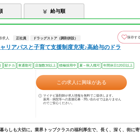
順
給与順
保存す
師求人
正社員
ドラッグストア（調剤併設）
ャリアパスと子育て支援制度充実♪高給与のドラ
り
駅チカ
車通勤可
店舗数30以上
積極採用中
夏～秋入職可
年間休日120日以上
この求人に興味がある
マイナビ薬剤師が求人情報を無料でご提供します。
薬局・病院等への直接応募・問い合わせではありません
のでご安心ください。
暮らしも大切に。業界トップクラスの福利厚生で、長く、深く、街に寄