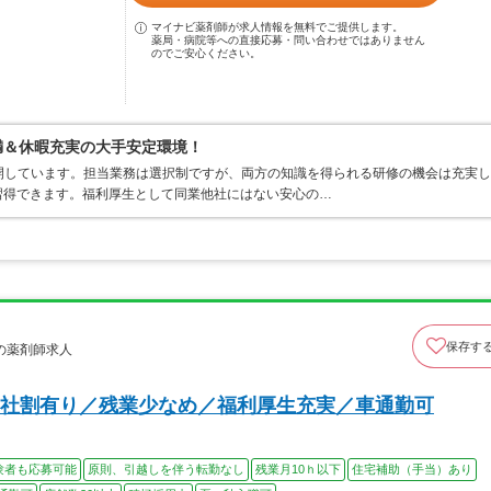
マイナビ薬剤師が求人情報を無料でご提供します。
薬局・病院等への直接応募・問い合わせではありません
のでご安心ください。
満＆休暇充実の大手安定環境！
開しています。担当業務は選択制ですが、両方の知識を得られる研修の機会は充実し
習得できます。福利厚生として同業他社にはない安心の…
保存す
の薬剤師求人
社割有り／残業少なめ／福利厚生充実／車通勤可
験者も応募可能
原則、引越しを伴う転勤なし
残業月10ｈ以下
住宅補助（手当）あり