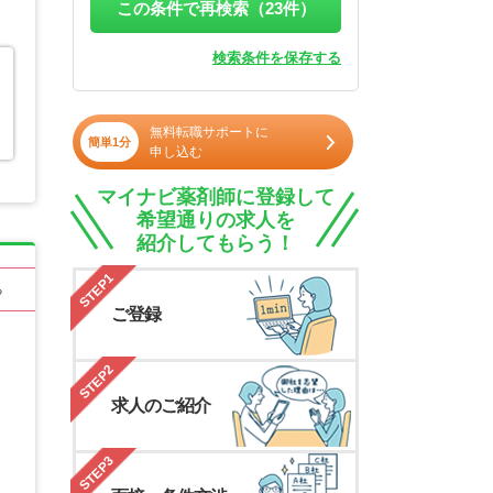
この条件で再検索（
23
件）
検索条件を保存する
無料転職サポートに
簡単1分
申し込む
マイナビ薬剤師に登録して
希望通りの求人を
紹介してもらう！
STEP1
る
ご登録
STEP2
求人のご紹介
STEP3