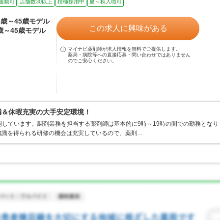
通勤可
店舗数30以上
積極採用中
夏～秋入職可
24歳～45歳モデル
この求人に興味がある
4歳～45歳モデル
マイナビ薬剤師が求人情報を無料でご提供します。
薬局・病院等への直接応募・問い合わせではありません
のでご安心ください。
満＆休暇充実の大手安定環境！
開しています。調剤業務を担当する薬剤師は基本的に9時～19時の間での勤務となり
知識を得られる研修の機会は充実しているので、薬剤…