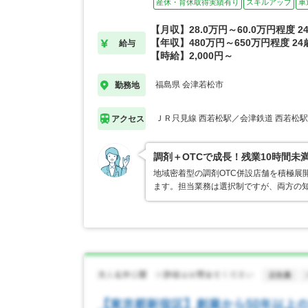
産休・育休取得実績有り
スキルアップ
車
【月収】28.0万円～60.0万円程度 
【年収】480万円～650万円程度 2
給与
【時給】2,000円～
福島県 会津若松市
勤務地
ＪＲ只見線 西若松駅／会津鉄道 西若松駅
アクセス
調剤＋OTCで成長！残業10時間未
地域密着型の調剤OTC併設店舗を積極展
ます。担当業務は選択制ですが、両方の