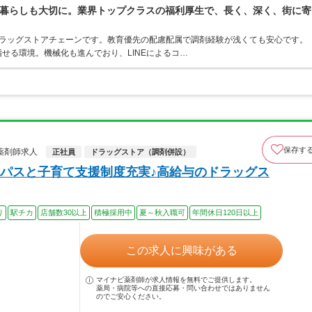
暮らしも大切に。業界トップクラスの福利厚生で、長く、深く、街に寄
うドラッグストアチェーンです。教育優先の配慮配属で調剤経験が浅くても安心です。
せる環境。機械化も進んでおり、LINEによるコ…
保存す
薬剤師求人
正社員
ドラッグストア（調剤併設）
パスと子育て支援制度充実♪高給与のドラッグス
り
駅チカ
店舗数30以上
積極採用中
夏～秋入職可
年間休日120日以上
この求人に興味がある
マイナビ薬剤師が求人情報を無料でご提供します。
薬局・病院等への直接応募・問い合わせではありません
のでご安心ください。