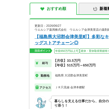
おすすめ順
新着
更新日：2026/06/27
ウエルシア薬局株式会社 ウエルシア会津美里店の薬剤
【福島県大沼郡会津美里町】多彩なキ
ッグストアチェーン◎
注目ポイント
年収650万円以上可
産休・育休取得実績有
【月収】33.5万円
給与
【年収】515万円～650万円
福島県 大沼郡会津美里町
勤務地
ＪＲ只見線 会津本郷駅
アクセス
暮らしを支える仕事だから、自分の
り添う！