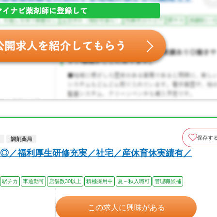
保存す
調剤薬局
◎／福利厚生研修充実／社宅／産休育休実績有／
駅チカ
車通勤可
店舗数30以上
積極採用中
夏～秋入職可
管理職候補
この求人に興味がある