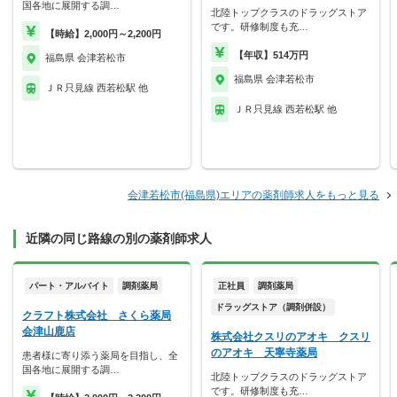
国各地に展開する調…
北陸トップクラスのドラッグストア
です。研修制度も充…
【時給】2,000円～2,200円
【年収】514万円
福島県 会津若松市
福島県 会津若松市
ＪＲ只見線 西若松駅 他
ＪＲ只見線 西若松駅 他
会津若松市(福島県)エリアの薬剤師求人をもっと見る
近隣の同じ路線の別の薬剤師求人
パート・アルバイト
調剤薬局
正社員
調剤薬局
ドラッグストア（調剤併設）
クラフト株式会社 さくら薬局
会津山鹿店
株式会社クスリのアオキ クスリ
のアオキ 天寧寺薬局
患者様に寄り添う薬局を目指し、全
国各地に展開する調…
北陸トップクラスのドラッグストア
です。研修制度も充…