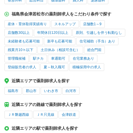
整形外科
総合科目
循環器科
婦人科
泌尿器科
福島県会津若松市の薬剤師求人をこだわり条件で探す
産休・育休取得実績有り
スキルアップ
店舗数1～9
店舗数30以上
年間休日120日以上
原則、引越しを伴う転勤なし
未経験者も応募可能
新卒も応募可能
住宅補助（手当）あり
残業月10ｈ以下
土日休み（相談可含む）
総合門前
管理職候補
駅チカ
車通勤可
在宅業務あり
登録販売者の求人
夏～秋入職可
積極採用中の求人
近隣エリアで薬剤師求人を探す
福島市
郡山市
いわき市
白河市
近隣エリアの路線で薬剤師求人を探す
ＪＲ磐越西線
ＪＲ只見線
会津鉄道
近隣エリアの駅で薬剤師求人を探す