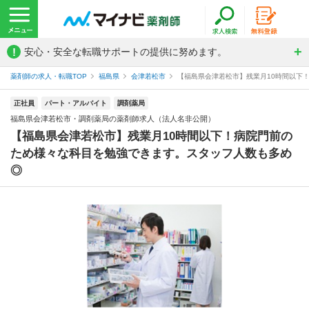
!
安心・安全な転職サポートの提供に努めます。
薬剤師の求人・転職TOP
福島県
会津若松市
【福島県会津若松市】残業月10時間以下！
正社員
パート・アルバイト
調剤薬局
福島県会津若松市・調剤薬局の薬剤師求人（法人名非公開）
【福島県会津若松市】残業月10時間以下！病院門前の
ため様々な科目を勉強できます。スタッフ人数も多め
◎