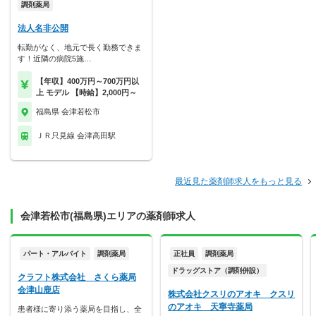
調剤薬局
法人名非公開
転勤がなく、地元で長く勤務できま
す！近隣の病院5施…
【年収】400万円～700万円以
上 モデル 【時給】2,000円～
福島県 会津若松市
ＪＲ只見線 会津高田駅
最近見た薬剤師求人をもっと見る
会津若松市(福島県)エリアの薬剤師求人
パート・アルバイト
調剤薬局
正社員
調剤薬局
ドラッグストア（調剤併設）
クラフト株式会社 さくら薬局
会津山鹿店
株式会社クスリのアオキ クスリ
のアオキ 天寧寺薬局
患者様に寄り添う薬局を目指し、全