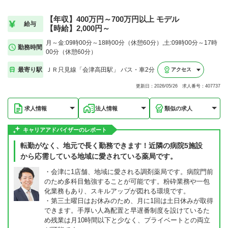
【年収】400万円～700万円以上 モデル
給与
【時給】2,000円～
月～金:09時00分～18時00分（休憩60分）,土:09時00分～17時
勤務時間
00分（休憩60分）
最寄り駅
ＪＲ只見線「会津高田駅」 バス・車2分
アクセス
更新日：2026/05/26 求人番号：407737
求人情報
法人情報
類似の求人
キャリアアドバイザーのレポート
転勤がなく、地元で長く勤務できます！近隣の病院5施設
から応需している地域に愛されている薬局です。
・会津に1店舗、地域に愛される調剤薬局です。病院門前
のため多科目勉強することが可能です。粉砕業務や一包
化業務もあり、スキルアップが図れる環境です。
・第三土曜日はお休みのため、月に1回は土日休みが取得
できます。手厚い人為配置と早遅番制度を設けているた
め残業は月10時間以下と少なく、プライベートとの両立