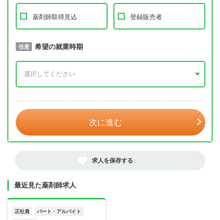
薬剤師取得見込
登録販売者
取得予定年
希望の就業時期
必須
任意
年 3月
次に進む
求人を保存する
最近見た薬剤師求人
正社員
パート・アルバイト