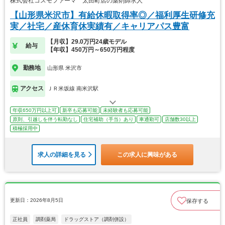
株式会社コスモファーマ 太田町店の薬剤師求人
【山形県米沢市】有給休暇取得率◎／福利厚生研修充
実／社宅／産休育休実績有／キャリアパス豊富
【月収】29.0万円24歳モデル
給与
【年収】450万円～650万円程度
勤務地
山形県 米沢市
アクセス
ＪＲ米坂線 南米沢駅
年収650万円以上可
新卒も応募可能
未経験者も応募可能
原則、引越しを伴う転勤なし
住宅補助（手当）あり
車通勤可
店舗数30以上
積極採用中
求人の詳細を見る
この求人に興味がある
更新日：2026年8月5日
保存する
正社員
調剤薬局
ドラッグストア（調剤併設）