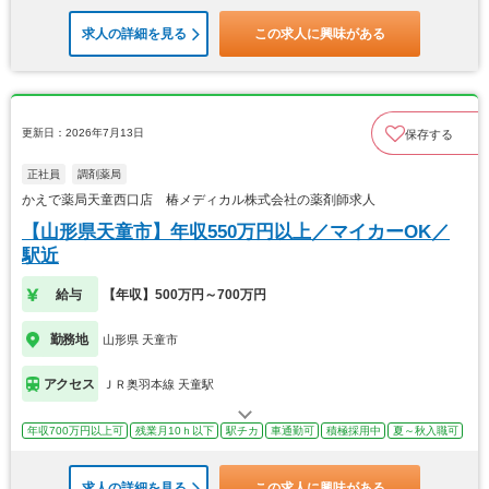
求人の詳細を見る
この求人に興味がある
更新日：2026年7月13日
保存する
正社員
調剤薬局
かえで薬局天童西口店 椿メディカル株式会社の薬剤師求人
【山形県天童市】年収550万円以上／マイカーOK／
駅近
給与
【年収】500万円～700万円
勤務地
山形県 天童市
アクセス
ＪＲ奥羽本線 天童駅
年収700万円以上可
残業月10ｈ以下
駅チカ
車通勤可
積極採用中
夏～秋入職可
求人の詳細を見る
この求人に興味がある