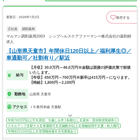
更新日：2026年7月2日
保存する
正社員
調剤薬局
マルマン調剤薬局2003 シップヘルスケアファーマシー株式会社の薬剤師
求人
【山形県天童市】年間休日120日以上／福利厚生◎／
車通勤可／社割有り／駅近
【月収】30.0万円～46.0万円※金額は面接の評価次第で前後
いたします。
給与
【年収】450万円～700万円※新卒は415万円～になります。
【時給】1,800円～2,100円
勤務地
山形県 天童市
アクセス
ＪＲ奥羽本線 天童駅
年収700万円以上可
原則、引越しを伴う転勤なし
産休・育休取得実績有り
スキルアップ
駅チカ
車通勤可
店舗数30以上
積極採用中
夏～秋入職可
年間休日120日以上
管理職候補
在宅業務あり