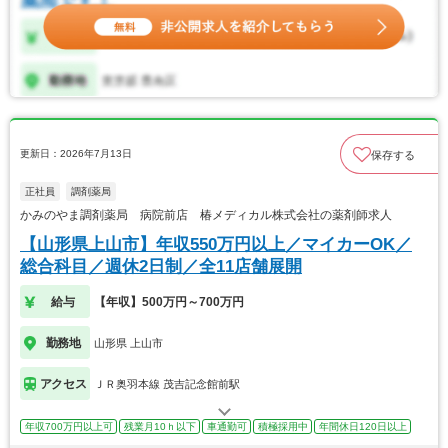
更新日：2026年7月13日
保存する
正社員
調剤薬局
かみのやま調剤薬局 病院前店 椿メディカル株式会社の薬剤師求人
【山形県上山市】年収550万円以上／マイカーOK／
総合科目／週休2日制／全11店舗展開
給与
【年収】500万円～700万円
勤務地
山形県 上山市
アクセス
ＪＲ奥羽本線 茂吉記念館前駅
年収700万円以上可
残業月10ｈ以下
車通勤可
積極採用中
年間休日120日以上