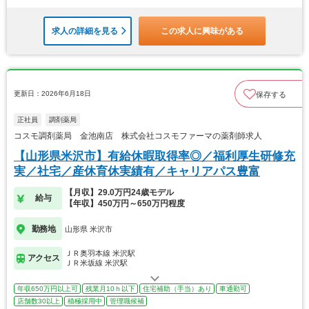
求人の詳細を見る
この求人に興味がある
更新日：2026年6月18日
保存する
正社員
調剤薬局
コスモ調剤薬局 金池南店 株式会社コスモファーマの薬剤師求人
【山形県米沢市】有給休暇取得率◎／福利厚生研修充
実／社宅／産休育休実績有／キャリアパス豊富
【月収】29.0万円24歳モデル
給与
【年収】450万円～650万円程度
勤務地
山形県 米沢市
ＪＲ奥羽本線 米沢駅
アクセス
ＪＲ米坂線 米沢駅
年収650万円以上可
残業月10ｈ以下
住宅補助（手当）あり
車通勤可
店舗数30以上
積極採用中
管理職候補