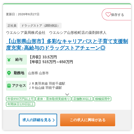
更新日：2026年6月27日
保存する
正社員
ドラッグストア（調剤併設）
ウエルシア薬局株式会社 ウエルシア山形桧町店の薬剤師求人
【山形県山形市】多彩なキャリアパスと子育て支援制
度充実♪高給与のドラッグストアチェーン◎
【月収】33.5万円
給与
【年収】515万円～650万円
勤務地
山形県 山形市
ＪＲ奥羽本線 羽前千歳駅
アクセス
ＪＲ仙山線 羽前千歳駅
年収650万円以上可
産休・育休取得実績有り
店舗数30以上
積極採用中
年間休日120日以上
求人の詳細を見る
この求人に興味がある