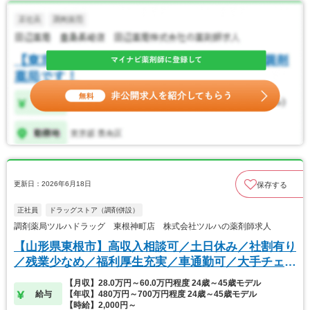
更新日：2026年6月18日
保存する
正社員
ドラッグストア（調剤併設）
調剤薬局ツルハドラッグ 東根神町店 株式会社ツルハの薬剤師求人
【山形県東根市】高収入相談可／土日休み／社割有り
／残業少なめ／福利厚生充実／車通勤可／大手チェー
ン
【月収】28.0万円～60.0万円程度 24歳～45歳モデル
給与
【年収】480万円～700万円程度 24歳～45歳モデル
【時給】2,000円～