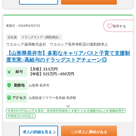
更新日：2026年6月27日
保存する
正社員
ドラッグストア（調剤併設）
ウエルシア薬局株式会社 ウエルシア長井本町店の薬剤師求人
【山形県長井市】多彩なキャリアパスと子育て支援制
度充実♪高給与のドラッグストアチェーン◎
【月収】33.5万円
給与
【年収】515万円～650万円
勤務地
山形県 長井市
アクセス
山形鉄道フラワー長井線 長井駅
年収650万円以上可
産休・育休取得実績有り
駅チカ
店舗数30以上
積極採用中
年間休日120日以上
求人の詳細を見る
この求人に興味がある