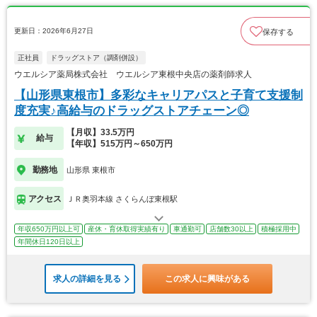
更新日：2026年6月27日
保存する
正社員
ドラッグストア（調剤併設）
ウエルシア薬局株式会社 ウエルシア東根中央店の薬剤師求人
【山形県東根市】多彩なキャリアパスと子育て支援制
度充実♪高給与のドラッグストアチェーン◎
【月収】33.5万円
給与
【年収】515万円～650万円
勤務地
山形県 東根市
アクセス
ＪＲ奥羽本線 さくらんぼ東根駅
年収650万円以上可
産休・育休取得実績有り
車通勤可
店舗数30以上
積極採用中
年間休日120日以上
求人の詳細を見る
この求人に興味がある