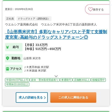
更新日：2026年6月26日
保存する
正社員
ドラッグストア（調剤併設）
ウエルシア薬局株式会社 ウエルシア米沢中央1丁目店の薬剤師求人
【山形県米沢市】多彩なキャリアパスと子育て支援制
度充実♪高給与のドラッグストアチェーン◎
【月収】33.5万円
給与
【年収】515万円～650万円
勤務地
山形県 米沢市
ＪＲ奥羽本線 米沢駅
アクセス
ＪＲ米坂線 米沢駅
年収650万円以上可
産休・育休取得実績有り
車通勤可
店舗数30以上
積極採用中
年間休日120日以上
求人の詳細を見る
この求人に興味がある