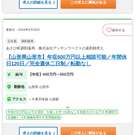
求人の詳細を見る
この求人に興味がある
更新日：2026年6月30日
保存する
正社員
調剤薬局
あさひ町調剤薬局 株式会社アンサンワークスの薬剤師求人
【山形県山形市】年収600万円以上相談可能／年間休
日120日／完全週休二日制／転勤なし
給与
【年収】600万円～650万円
勤務地
山形県 山形市
アクセス
ＪＲ奥羽本線 山形駅
年収650万円以上可
原則、引越しを伴う転勤なし
残業月10ｈ以下
車通勤可
店舗数1～9
積極採用中
管理職候補
求人の詳細を見る
この求人に興味がある