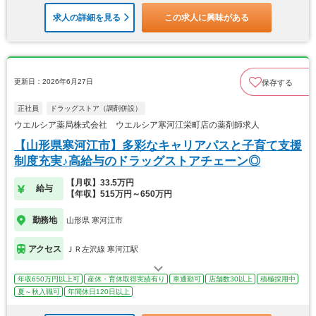
求人の詳細を見る
この求人に興味がある
更新日：2026年6月27日
保存する
正社員
ドラッグストア（調剤併設）
ウエルシア薬局株式会社 ウエルシア寒河江栄町店の薬剤師求人
【山形県寒河江市】多彩なキャリアパスと子育て支援
制度充実♪高給与のドラッグストアチェーン◎
【月収】33.5万円
給与
【年収】515万円～650万円
勤務地
山形県 寒河江市
アクセス
ＪＲ左沢線 寒河江駅
年収650万円以上可
産休・育休取得実績有り
車通勤可
店舗数30以上
積極採用中
夏～秋入職可
年間休日120日以上