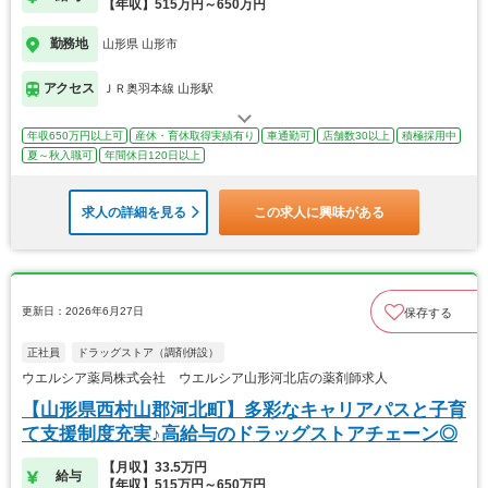
【年収】515万円～650万円
勤務地
山形県 山形市
アクセス
ＪＲ奥羽本線 山形駅
年収650万円以上可
産休・育休取得実績有り
車通勤可
店舗数30以上
積極採用中
夏～秋入職可
年間休日120日以上
求人の詳細を見る
この求人に興味がある
更新日：2026年6月27日
保存する
正社員
ドラッグストア（調剤併設）
ウエルシア薬局株式会社 ウエルシア山形河北店の薬剤師求人
【山形県西村山郡河北町】多彩なキャリアパスと子育
て支援制度充実♪高給与のドラッグストアチェーン◎
【月収】33.5万円
給与
【年収】515万円～650万円