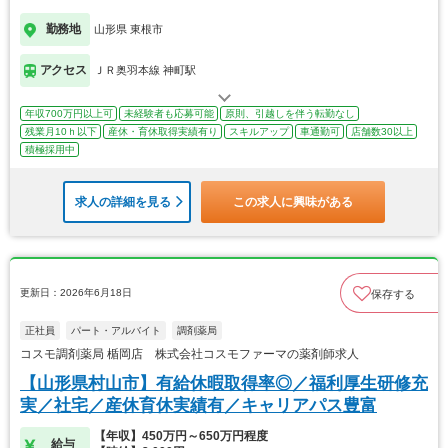
勤務地
山形県 東根市
アクセス
ＪＲ奥羽本線 神町駅
年収700万円以上可
未経験者も応募可能
原則、引越しを伴う転勤なし
残業月10ｈ以下
産休・育休取得実績有り
スキルアップ
車通勤可
店舗数30以上
積極採用中
求人の詳細を見る
この求人に興味がある
更新日：2026年6月18日
保存する
正社員
パート・アルバイト
調剤薬局
コスモ調剤薬局 楯岡店 株式会社コスモファーマの薬剤師求人
【山形県村山市】有給休暇取得率◎／福利厚生研修充
実／社宅／産休育休実績有／キャリアパス豊富
【年収】450万円～650万円程度
給与