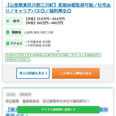
【山形県東田川郡三川町】長期休暇取得可能／社宅あ
り／キャリアパス◎／福利厚生◎
【月収】33.0万円～44.0万円
給与
【年収】505万円～660万円
勤務地
山形県 東田川郡三川町
ＪＲ羽越本線 余目駅
アクセス
ＪＲ陸羽西線 余目駅
年収650万円以上可
未経験者も応募可能
住宅補助（手当）あり
積極採用中
年間休日120日以上
求人の詳細を見る
この求人に興味がある