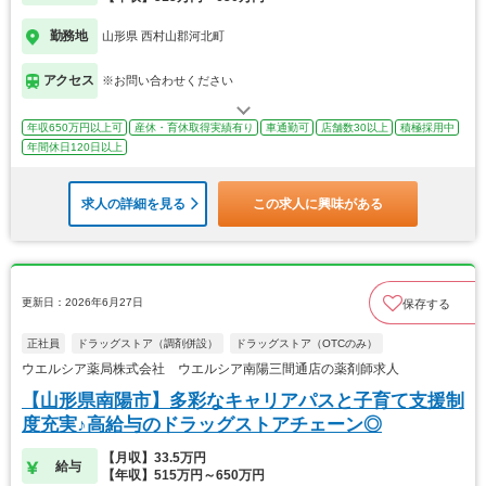
勤務地
山形県 西村山郡河北町
アクセス
※お問い合わせください
年収650万円以上可
産休・育休取得実績有り
車通勤可
店舗数30以上
積極採用中
年間休日120日以上
求人の詳細を見る
この求人に興味がある
更新日：2026年6月27日
保存する
正社員
ドラッグストア（調剤併設）
ドラッグストア（OTCのみ）
ウエルシア薬局株式会社 ウエルシア南陽三間通店の薬剤師求人
【山形県南陽市】多彩なキャリアパスと子育て支援制
度充実♪高給与のドラッグストアチェーン◎
【月収】33.5万円
給与
【年収】515万円～650万円