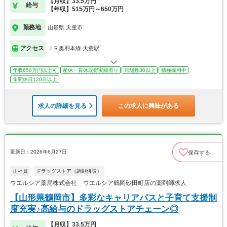
【月収】33.5万円
給与
【年収】515万円～650万円
勤務地
山形県 天童市
アクセス
ＪＲ奥羽本線 天童駅
年収650万円以上可
産休・育休取得実績有り
店舗数30以上
積極採用中
年間休日120日以上
求人の詳細を見る
この求人に興味がある
更新日：2026年6月27日
保存する
正社員
ドラッグストア（調剤併設）
ウエルシア薬局株式会社 ウエルシア鶴岡砂田町店の薬剤師求人
【山形県鶴岡市】多彩なキャリアパスと子育て支援制
度充実♪高給与のドラッグストアチェーン◎
【月収】33.5万円