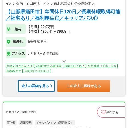
イオン薬局 酒田南店 イオン東北株式会社の薬剤師求人
【山形県酒田市】年間休日120日／長期休暇取得可能
／社宅あり／福利厚生◎／キャリアパス◎
【月収】29.9万円
給与
【年収】425万円～798万円
勤務地
山形県 酒田市
アクセス
ＪＲ羽越本線 東酒田駅
年収700万円以上可
未経験者も応募可能
残業月10ｈ以下
住宅補助（手当）あり
積極採用中
年間休日120日以上
求人の詳細を見る
この求人に興味がある
更新日：2026年8月5日
保存する
正社員
調剤薬局
ドラッグストア（調剤併設）