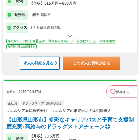
給与
【年収】515万円～650万円
勤務地
山形県 鶴岡市
アクセス
ＪＲ羽越本線 鶴岡駅
年収650万円以上可
産休・育休取得実績有り
店舗数30以上
積極採用中
年間休日120日以上
求人の詳細を見る
この求人に興味がある
更新日：2026年6月27日
保存する
正社員
ドラッグストア（調剤併設）
ウエルシア薬局株式会社 ウエルシア山形篭田店の薬剤師求人
【山形県山形市】多彩なキャリアパスと子育て支援制
度充実♪高給与のドラッグストアチェーン◎
【月収】33.5万円
給与