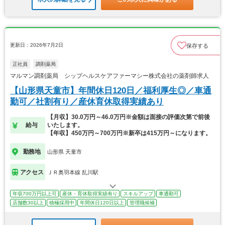
更新日：2026年7月2日
保存する
正社員
調剤薬局
マルマン調剤薬局 シップヘルスケアファーマシー株式会社の薬剤師求人
【山形県天童市】年間休日120日／福利厚生◎／車通
勤可／社割有り／産休育休取得実績あり
【月収】30.0万円～46.0万円※金額は面接の評価次第で前後
給与
いたします。
【年収】450万円～700万円※新卒は415万円～になります。
勤務地
山形県 天童市
アクセス
ＪＲ奥羽本線 乱川駅
年収700万円以上可
産休・育休取得実績有り
スキルアップ
車通勤可
店舗数30以上
積極採用中
年間休日120日以上
管理職候補