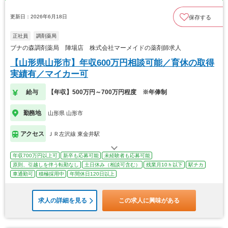
更新日：2026年6月18日
保存する
正社員
調剤薬局
ブナの森調剤薬局 陣場店 株式会社マーメイドの薬剤師求人
【山形県山形市】年収600万円相談可能／育休の取得
実績有／マイカー可
給与
【年収】500万円～700万円程度 ※年俸制
勤務地
山形県 山形市
アクセス
ＪＲ左沢線 東金井駅
年収700万円以上可
新卒も応募可能
未経験者も応募可能
原則、引越しを伴う転勤なし
土日休み（相談可含む）
残業月10ｈ以下
駅チカ
車通勤可
積極採用中
年間休日120日以上
求人の詳細を見る
この求人に興味がある