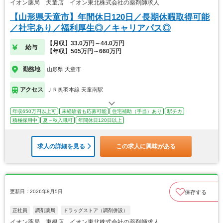
イオン薬局 天童店 イオン東北株式会社の薬剤師求人
【山形県天童市】年間休日120日／長期休暇取得可能
／社宅あり／福利厚生◎／キャリアパス◎
【月収】33.0万円～44.0万円
給与
【年収】505万円～660万円
勤務地
山形県 天童市
アクセス
ＪＲ奥羽本線 天童南駅
年収650万円以上可
未経験者も応募可能
住宅補助（手当）あり
駅チカ
積極採用中
夏～秋入職可
年間休日120日以上
求人の詳細を見る
この求人に興味がある
更新日：2026年8月5日
保存する
正社員
調剤薬局
ドラッグストア（調剤併設）
イオン薬局 東根店 イオン東北株式会社の薬剤師求人