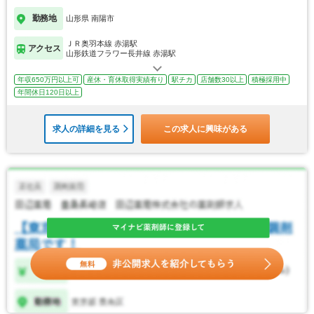
勤務地
山形県 南陽市
ＪＲ奥羽本線 赤湯駅
アクセス
山形鉄道フラワー長井線 赤湯駅
年収650万円以上可
産休・育休取得実績有り
駅チカ
店舗数30以上
積極採用中
年間休日120日以上
求人の詳細を見る
この求人に興味がある