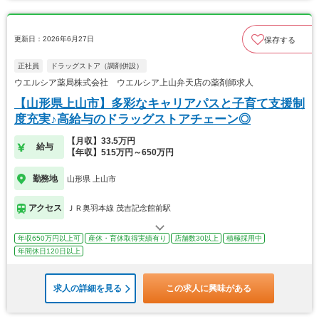
更新日：2026年6月27日
保存する
正社員
ドラッグストア（調剤併設）
ウエルシア薬局株式会社 ウエルシア上山弁天店の薬剤師求人
【山形県上山市】多彩なキャリアパスと子育て支援制
度充実♪高給与のドラッグストアチェーン◎
【月収】33.5万円
給与
【年収】515万円～650万円
勤務地
山形県 上山市
アクセス
ＪＲ奥羽本線 茂吉記念館前駅
年収650万円以上可
産休・育休取得実績有り
店舗数30以上
積極採用中
年間休日120日以上
求人の詳細を見る
この求人に興味がある