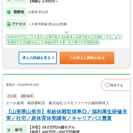
【時給】2,000円～
勤務地
山形県 村山市
アクセス
ＪＲ奥羽本線 村山(山形)駅
年収650万円以上可
新卒も応募可能
未経験者も応募可能
住宅補助（手当）あり
車通勤可
店舗数30以上
積極採用中
夏～秋入職可
管理職候補
求人の詳細を見る
この求人に興味がある
更新日：2026年6月18日
保存する
正社員
調剤薬局
エール薬局 南四番町店 株式会社コスモファーマの薬剤師求人
【山形県山形市】有給休暇取得率◎／福利厚生研修充
実／社宅／産休育休実績有／キャリアパス豊富
【月収】29.0万円24歳モデル
給与
【年収】450万円～650万円程度