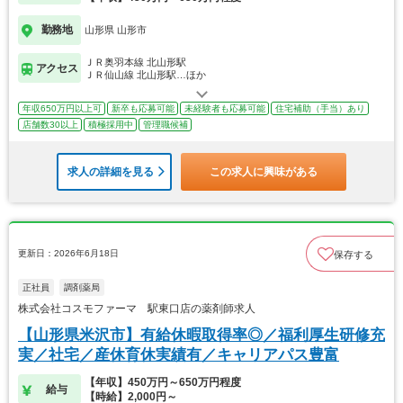
勤務地
山形県 山形市
ＪＲ奥羽本線 北山形駅
アクセス
ＪＲ仙山線 北山形駅…ほか
年収650万円以上可
新卒も応募可能
未経験者も応募可能
住宅補助（手当）あり
店舗数30以上
積極採用中
管理職候補
求人の詳細を見る
この求人に興味がある
更新日：2026年6月18日
保存する
正社員
調剤薬局
株式会社コスモファーマ 駅東口店の薬剤師求人
【山形県米沢市】有給休暇取得率◎／福利厚生研修充
実／社宅／産休育休実績有／キャリアパス豊富
【年収】450万円～650万円程度
給与
【時給】2,000円～