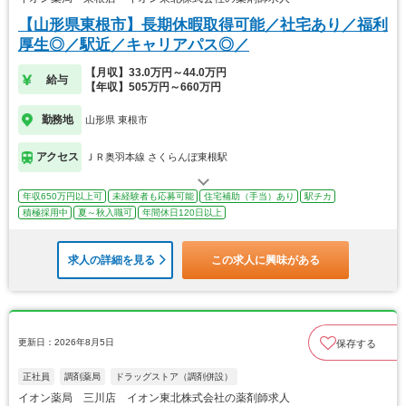
【山形県東根市】長期休暇取得可能／社宅あり／福利
厚生◎／駅近／キャリアパス◎／
【月収】33.0万円～44.0万円
給与
【年収】505万円～660万円
勤務地
山形県 東根市
アクセス
ＪＲ奥羽本線 さくらんぼ東根駅
年収650万円以上可
未経験者も応募可能
住宅補助（手当）あり
駅チカ
積極採用中
夏～秋入職可
年間休日120日以上
求人の詳細を見る
この求人に興味がある
更新日：2026年8月5日
保存する
正社員
調剤薬局
ドラッグストア（調剤併設）
イオン薬局 三川店 イオン東北株式会社の薬剤師求人