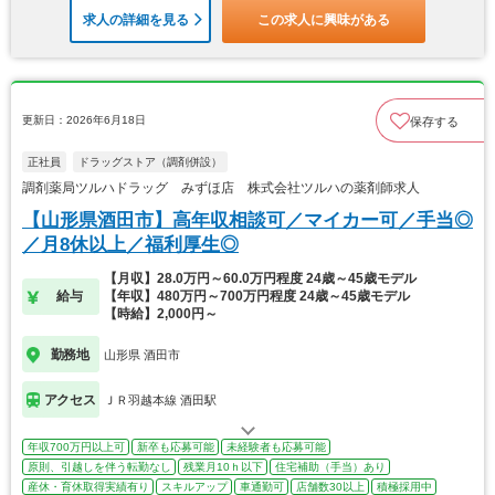
求人の詳細を見る
この求人に興味がある
更新日：2026年6月18日
保存する
正社員
ドラッグストア（調剤併設）
調剤薬局ツルハドラッグ みずほ店 株式会社ツルハの薬剤師求人
【山形県酒田市】高年収相談可／マイカー可／手当◎
／月8休以上／福利厚生◎
【月収】28.0万円～60.0万円程度 24歳～45歳モデル
給与
【年収】480万円～700万円程度 24歳～45歳モデル
【時給】2,000円～
勤務地
山形県 酒田市
アクセス
ＪＲ羽越本線 酒田駅
年収700万円以上可
新卒も応募可能
未経験者も応募可能
原則、引越しを伴う転勤なし
残業月10ｈ以下
住宅補助（手当）あり
産休・育休取得実績有り
スキルアップ
車通勤可
店舗数30以上
積極採用中