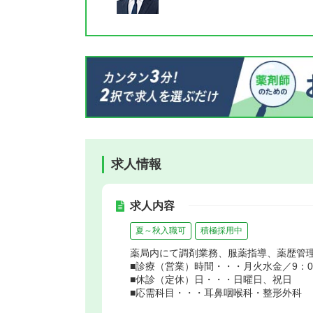
求人情報
求人内容
夏～秋入職可
積極採用中
薬局内にて調剤業務、服薬指導、薬歴管
■診療（営業）時間・・・月火水金／9：00～
■休診（定休）日・・・日曜日、祝日
■応需科目・・・耳鼻咽喉科・整形外科