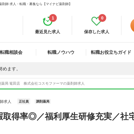
 薬剤師 求人・転職・募集なら【マイナビ薬剤師】
1
0
最近見た求人
保存した求人
転職相談会
転職ノウハウ
転職お役立ちガイド
努めます。
剤薬局 篭田店 株式会社コスモファーマの薬剤師求人
師求人
正社員
調剤薬局
暇取得率◎／福利厚生研修充実／社