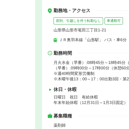
勤務地・アクセス
原則、引越しを伴う転勤なし
車通勤可
山形県山形市篭田三丁目1-21
ＪＲ奥羽本線「山形駅」 バス・車6分
勤務時間
月火水金（早番）:08時45分～18時45分（
（早番）:09時00分～17時00分（休憩60
※週40時間変形労働制
※木曜午後13：00～17：00出勤3回・
休日・休暇
日曜日 祝日 有給休暇
年末年始休暇（12月31日～1月3日固定）
募集職種
薬剤師