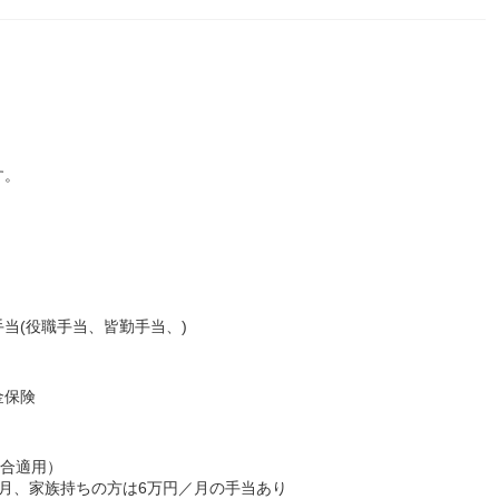
す。
当(役職手当、皆勤手当、)
金保険
場合適用）
月、家族持ちの方は6万円／月の手当あり