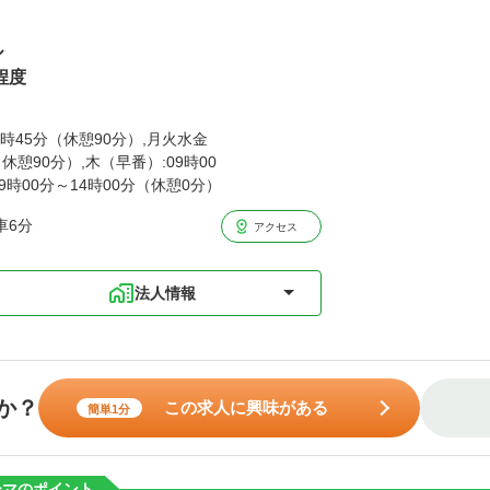
ル
程度
8時45分（休憩90分）,月火水金
（休憩90分）,木（早番）:09時00
09時00分～14時00分（休憩0分）
車6分
アクセス
法人情報
か？
この求人に興味がある
簡単1分
ーマのポイント