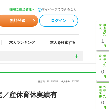
採用ご担当者様へ
マイページでできること
無料登録
ログイン
1
求人ランキング
求人を検索する
0
更新日：2026/06/18
求人番号：237587
宅／産休育休実績有
0