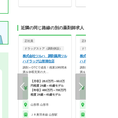
近隣の同じ路線の別の薬剤師求人
正社員
正社員
調剤薬局
ドラッグストア（調剤併設）
ドラッグストア（調剤併設
株式会社ツルハ 調剤薬局ツル
株式会社ツルハ 調剤薬局
ハドラッグ山形清住店
ハドラッグ 山形南原店
調剤＋OTCで成長！残業10時間未
調剤＋OTCで成長！残業10
満＆休暇充実の大…
満＆休暇充実の大…
【月収】28.0万円～60.0万
【月収】28.0万円～60.
円程度 24歳～45歳モデル
円程度 28歳～45歳モ
【年収】480万円～700万円
【年収】480万円～70
程度 24歳～45歳モデル
程度
山形県 山形市
山形県 山形市
ＪＲ奥羽本線 山形駅
ＪＲ奥羽本線 山形駅