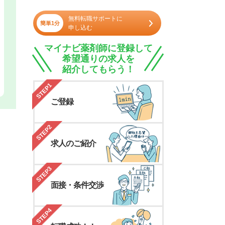
無料転職サポートに
簡単1分
申し込む
マイナビ薬剤師に登録して
希望通りの求人を
紹介してもらう！
STEP1
ご登録
STEP2
求人のご紹介
STEP3
面接・条件交渉
STEP4