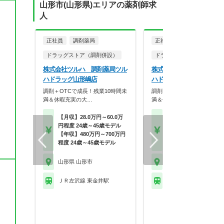
山形市(山形県)エリアの薬剤師求
人
正社員
調剤薬局
正社員
ドラッグストア（調剤併設）
ドラッグストア（調剤併設
株式会社ツルハ 調剤薬局ツル
株式会社ツルハ 調剤薬局
ハドラッグ山形嶋店
ハドラッグ山形清住店
調剤＋OTCで成長！残業10時間未
調剤＋OTCで成長！残業10
満＆休暇充実の大…
満＆休暇充実の大…
【月収】28.0万円～60.0万
【月収】28.0万円～60.
円程度 24歳～45歳モデル
円程度 24歳～45歳モ
【年収】480万円～700万円
【年収】480万円～70
程度 24歳～45歳モデル
程度 24歳～45歳モデル
山形県 山形市
山形県 山形市
ＪＲ左沢線 東金井駅
ＪＲ奥羽本線 山形駅