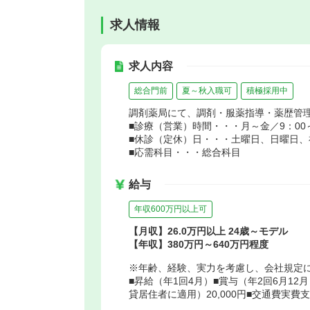
求人情報
求人内容
総合門前
夏～秋入職可
積極採用中
調剤薬局にて、調剤・服薬指導・薬歴管
■診療（営業）時間・・・月～金／9：00～
■休診（定休）日・・・土曜日、日曜日、
■応需科目・・・総合科目
給与
年収600万円以上可
【月収】26.0万円以上 24歳～モデル
【年収】380万円～640万円程度
※年齢、経験、実力を考慮し、会社規定
■昇給（年1回4月）■賞与（年2回6月12月
貸居住者に適用）20,000円■交通費実費支