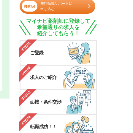
無料転職サポートに
簡単1分
申し込む
マイナビ薬剤師に登録して
希望通りの求人を
紹介してもらう！
STEP1
ご登録
STEP2
求人のご紹介
STEP3
面接・条件交渉
STEP4
転職成功！！