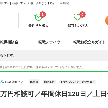
師求人 | 薬剤師 求人・転職・募集なら【マイナビ薬剤師】
1
0
最近見た求人
保存した求人
転職相談会
転職ノウハウ
転職お役立ちガイド
努めます。
調剤薬局県立中央病院前店 株式会社ヤマザワ薬品の薬剤師求人
薬品
の薬剤師求人
正社員
調剤薬局
ドラッグストア（調剤併設）
0万円相談可／年間休日120日／土