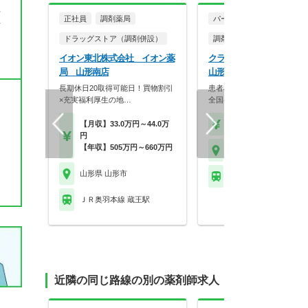
手
正社員
調剤薬局
パート・アルバイト
方
ドラッグストア（調剤併設）
調剤薬局
イオン東北株式会社 イオン薬
クラフト株式会社 さくら
局 山形南店
山形馬見ケ崎店
長期休日20取得可能日！買物割引
患者様に寄り添う薬局を目指
×充実福利厚生の地…
全国各地に展開する調…
【月収】33.0万円～44.0万
【時給】2,000円～2,2
円
【年収】505万円～660万円
山形県 山形市
山形県 山形市
ＪＲ奥羽本線 羽前千歳
ＪＲ奥羽本線 蔵王駅
近隣の同じ路線の別の薬剤師求人