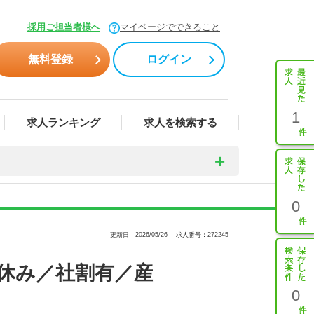
採用ご担当者様へ
マイページでできること
無料登録
ログイン
1
求人ランキング
求人を検索する
0
更新日：2026/05/26
求人番号：272245
日休み／社割有／産
0