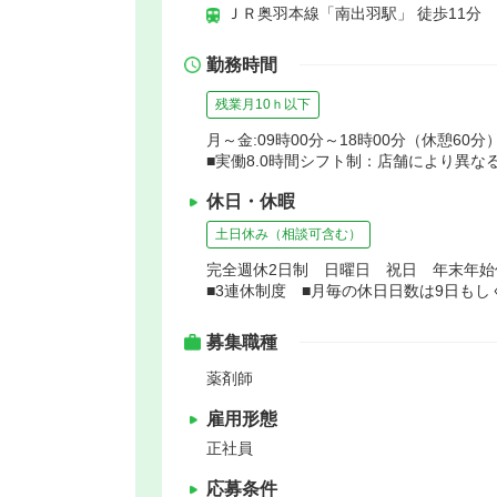
ＪＲ奥羽本線「南出羽駅」 徒歩11分
勤務時間
残業月10ｈ以下
月～金:09時00分～18時00分（休憩60分
■実働8.0時間シフト制：店舗により異な
休日・休暇
土日休み（相談可含む）
完全週休2日制 日曜日 祝日 年末年
■3連休制度 ■月毎の休日日数は9日もし
募集職種
薬剤師
雇用形態
正社員
応募条件