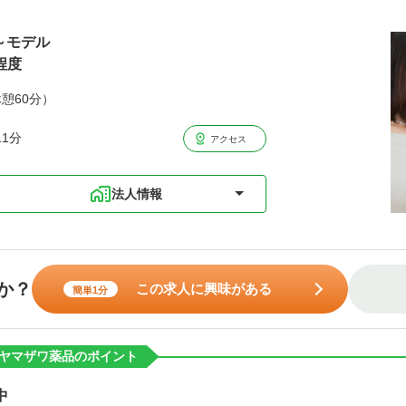
歳～モデル
程度
休憩60分）
1分
アクセス
法人情報
か？
この求人に興味がある
簡単1分
ヤマザワ薬品のポイント
中