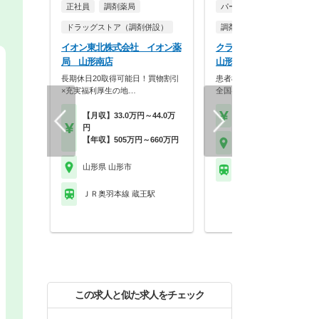
正社員
調剤薬局
パート・アルバイト
ドラッグストア（調剤併設）
調剤薬局
イオン東北株式会社 イオン薬
クラフト株式会社 さくら
局 山形南店
山形馬見ケ崎店
長期休日20取得可能日！買物割引
患者様に寄り添う薬局を目指
×充実福利厚生の地…
全国各地に展開する調…
【月収】33.0万円～44.0万
【時給】2,000円～2,2
円
【年収】505万円～660万円
山形県 山形市
山形県 山形市
ＪＲ奥羽本線 羽前千歳
ＪＲ奥羽本線 蔵王駅
この求人と似た求人をチェック