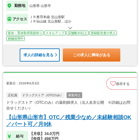
勤務地
山形県 山形市
ＪＲ奥羽本線 北山形駅
アクセス
ＪＲ仙山線 北山形駅…ほか
産休・育休取得実績有り
スキルアップ
店舗数30以上
登録販売者の求人
積極採用中
求人の詳細を見る
この求人に興味がある
更新日：2026年6月3日
保存する
正社員
ドラッグストア（OTCのみ）
募集停止
ドラッグストア（OTCのみ）の薬剤師求人（法人名非公開 ※詳細はお問
合せください）
【山形県山形市】OTC／残業少なめ／未経験相談OK
／パート可／月9休
【月収】34.0万円
給与
【年収】498万円