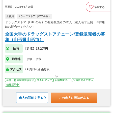
更新日：2026年5月25日
保存する
正社員
ドラッグストア（OTCのみ）
ドラッグストア（OTCのみ）の登録販売者の求人（法人名非公開 ※詳細
はお問合せください）
全国大手のドラッグストアチェーン/登録販売者の募
集（山形県山形市）
給与
【月収】17.2万円
勤務地
山形県 山形市
アクセス
ＪＲ奥羽本線 山形駅
産休・育休取得実績有り
スキルアップ
店舗数30以上
登録販売者の求人
積極採用中
求人の詳細を見る
この求人に興味がある