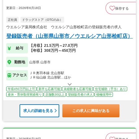
更新日：2026年6月18日
保存する
正社員
ドラッグストア（OTCのみ）
ウエルシア薬局株式会社 ウエルシア山形桧町店の登録販売者の求人
登録販売者（山形県山形市／ウエルシア山形桧町店）
【月収】21.5万円～27.0万円
給与
【年収】308万円～450万円
勤務地
山形県 山形市
ＪＲ奥羽本線 北山形駅
アクセス
ＪＲ仙山線 北山形駅…ほか
年収450万円以上可
新卒も応募可能
未経験者も応募可能
住宅補助（手当）あり
産休・育休取得実績有り
店舗数30以上
登録販売者の求人
積極採用中
求人の詳細を見る
この求人に興味がある
更新日：2026年6月18日