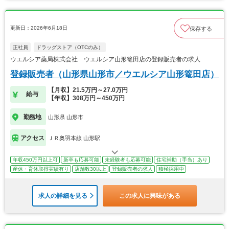
更新日：2026年6月18日
保存する
正社員
ドラッグストア（OTCのみ）
ウエルシア薬局株式会社 ウエルシア山形篭田店の登録販売者の求人
登録販売者（山形県山形市／ウエルシア山形篭田店）
【月収】21.5万円～27.0万円
給与
【年収】308万円～450万円
勤務地
山形県 山形市
アクセス
ＪＲ奥羽本線 山形駅
年収450万円以上可
新卒も応募可能
未経験者も応募可能
住宅補助（手当）あり
産休・育休取得実績有り
店舗数30以上
登録販売者の求人
積極採用中
求人の詳細を見る
この求人に興味がある