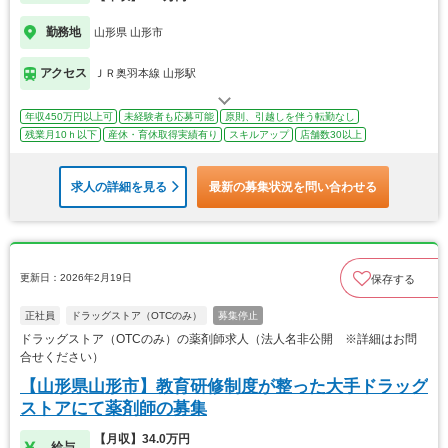
勤務地
山形県 山形市
アクセス
ＪＲ奥羽本線 山形駅
年収450万円以上可
未経験者も応募可能
原則、引越しを伴う転勤なし
残業月10ｈ以下
産休・育休取得実績有り
スキルアップ
店舗数30以上
求人の詳細を見る
最新の募集状況を問い合わせる
更新日：2026年2月19日
保存する
正社員
ドラッグストア（OTCのみ）
募集停止
ドラッグストア（OTCのみ）の薬剤師求人（法人名非公開 ※詳細はお問
合せください）
【山形県山形市】教育研修制度が整った大手ドラッグ
ストアにて薬剤師の募集
【月収】34.0万円
給与