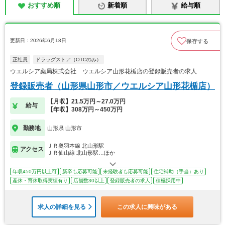
おすすめ順
新着順
給与順
更新日：2026年6月18日
保存する
正社員
ドラッグストア（OTCのみ）
ウエルシア薬局株式会社 ウエルシア山形花楯店の登録販売者の求人
登録販売者（山形県山形市／ウエルシア山形花楯店）
【月収】21.5万円～27.0万円
給与
【年収】308万円～450万円
勤務地
山形県 山形市
ＪＲ奥羽本線 北山形駅
アクセス
ＪＲ仙山線 北山形駅…ほか
年収450万円以上可
新卒も応募可能
未経験者も応募可能
住宅補助（手当）あり
産休・育休取得実績有り
店舗数30以上
登録販売者の求人
積極採用中
求人の詳細を見る
この求人に興味がある