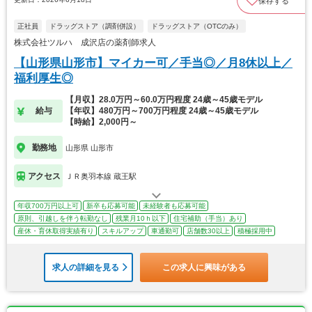
保存する
正社員
ドラッグストア（調剤併設）
ドラッグストア（OTCのみ）
株式会社ツルハ 成沢店の薬剤師求人
【山形県山形市】マイカー可／手当◎／月8休以上／
福利厚生◎
【月収】28.0万円～60.0万円程度 24歳～45歳モデル
給与
【年収】480万円～700万円程度 24歳～45歳モデル
【時給】2,000円～
勤務地
山形県 山形市
アクセス
ＪＲ奥羽本線 蔵王駅
年収700万円以上可
新卒も応募可能
未経験者も応募可能
原則、引越しを伴う転勤なし
残業月10ｈ以下
住宅補助（手当）あり
産休・育休取得実績有り
スキルアップ
車通勤可
店舗数30以上
積極採用中
求人の詳細を見る
この求人に興味がある