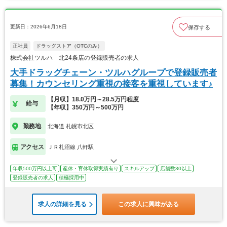
更新日：2026年6月18日
保存する
正社員
ドラッグストア（OTCのみ）
株式会社ツルハ 北24条店の登録販売者の求人
大手ドラッグチェーン・ツルハグループで登録販売者
募集！カウンセリング重視の接客を重視しています♪
【月収】18.0万円～28.5万円程度
給与
【年収】350万円～500万円
勤務地
北海道 札幌市北区
アクセス
ＪＲ札沼線 八軒駅
年収500万円以上可
産休・育休取得実績有り
スキルアップ
店舗数30以上
登録販売者の求人
積極採用中
求人の詳細を見る
この求人に興味がある