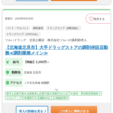
更新日：2026年6月18日
保存する
パート・アルバイト
調剤薬局
ドラッグストア（調剤併設）
ドラッグストア（OTCのみ）
ツルハドラッグ 北見公園店 株式会社ツルハの薬剤師求人
【北海道北見市】大手ドラッグストアの調剤併設店勤
務≪調剤業務メイン≫
給与
【時給】2,200円～
勤務地
北海道 北見市
アクセス
ＪＲ石北本線 柏陽駅
新卒も応募可能
未経験者も応募可能
残業月10ｈ以下
産休・育休取得実績有り
スキルアップ
車通勤可
店舗数30以上
積極採用中
求人の詳細を見る
この求人に興味がある