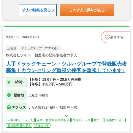
求人の詳細を見る
この求人に興味がある
更新日：2026年6月18日
保存する
正社員
ドラッグストア（OTCのみ）
株式会社ツルハ 朝里店の登録販売者の求人
大手ドラッグチェーン・ツルハグループで登録販売者
募集！カウンセリング重視の接客を重視しています♪
【月収】18.0万円～28.5万円程度
給与
【年収】350万円～500万円
勤務地
北海道 小樽市
アクセス
ＪＲ函館本線(函館－旭川) 朝里駅
年収500万円以上可
産休・育休取得実績有り
スキルアップ
駅チカ
店舗数30以上
登録販売者の求人
積極採用中