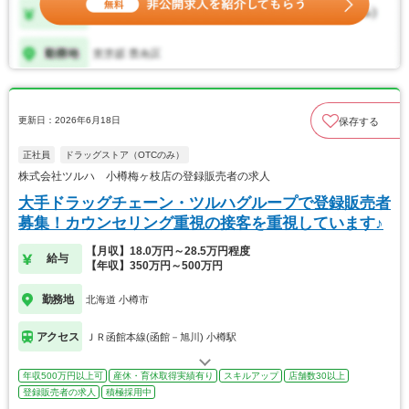
更新日：2026年6月18日
保存する
正社員
ドラッグストア（OTCのみ）
株式会社ツルハ 小樽梅ヶ枝店の登録販売者の求人
大手ドラッグチェーン・ツルハグループで登録販売者
募集！カウンセリング重視の接客を重視しています♪
【月収】18.0万円～28.5万円程度
給与
【年収】350万円～500万円
勤務地
北海道 小樽市
アクセス
ＪＲ函館本線(函館－旭川) 小樽駅
年収500万円以上可
産休・育休取得実績有り
スキルアップ
店舗数30以上
登録販売者の求人
積極採用中