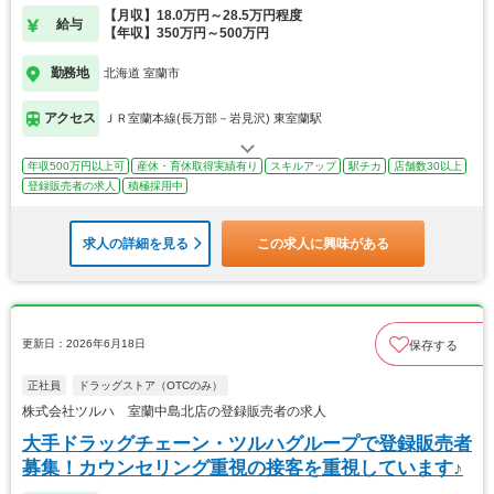
【月収】18.0万円～28.5万円程度
給与
【年収】350万円～500万円
勤務地
北海道 室蘭市
アクセス
ＪＲ室蘭本線(長万部－岩見沢) 東室蘭駅
年収500万円以上可
産休・育休取得実績有り
スキルアップ
駅チカ
店舗数30以上
登録販売者の求人
積極採用中
求人の詳細を見る
この求人に興味がある
更新日：2026年6月18日
保存する
正社員
ドラッグストア（OTCのみ）
株式会社ツルハ 室蘭中島北店の登録販売者の求人
大手ドラッグチェーン・ツルハグループで登録販売者
募集！カウンセリング重視の接客を重視しています♪