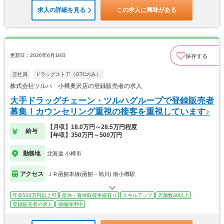
求人の詳細を見る
この求人に興味がある
更新日：2026年6月18日
保存する
正社員
ドラッグストア（OTCのみ）
株式会社ツルハ 小樽奥沢店の登録販売者の求人
大手ドラッグチェーン・ツルハグループで登録販売者
募集！カウンセリング重視の接客を重視しています♪
【月収】18.0万円～28.5万円程度
給与
【年収】350万円～500万円
勤務地
北海道 小樽市
アクセス
ＪＲ函館本線(函館－旭川) 南小樽駅
年収500万円以上可
産休・育休取得実績有り
スキルアップ
店舗数30以上
登録販売者の求人
積極採用中