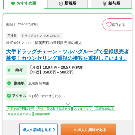
おすすめ順
新着順
給与順
更新日：2026年7月3日
保存する
正社員
ドラッグストア（OTCのみ）
株式会社ツルハ 留萌西店の登録販売者の求人
大手ドラッグチェーン・ツルハグループで登録販売者
募集！カウンセリング重視の接客を重視しています♪
【月収】18.0万円～28.5万円程度
給与
【年収】350万円～500万円
勤務地
北海道 留萌市
アクセス
※お問い合わせください
年収500万円以上可
産休・育休取得実績有り
スキルアップ
店舗数30以上
登録販売者の求人
積極採用中
求人の詳細を見る
この求人に興味がある