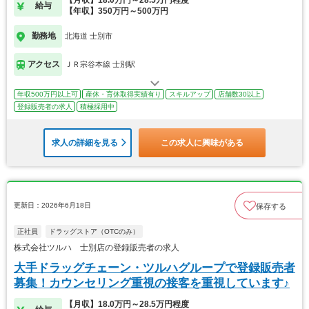
給与
【年収】350万円～500万円
勤務地
北海道 士別市
アクセス
ＪＲ宗谷本線 士別駅
年収500万円以上可
産休・育休取得実績有り
スキルアップ
店舗数30以上
登録販売者の求人
積極採用中
求人の詳細を見る
この求人に興味がある
更新日：2026年6月18日
保存する
正社員
ドラッグストア（OTCのみ）
株式会社ツルハ 士別店の登録販売者の求人
大手ドラッグチェーン・ツルハグループで登録販売者
募集！カウンセリング重視の接客を重視しています♪
【月収】18.0万円～28.5万円程度