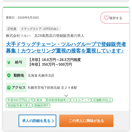
更新日：2026年6月18日
保存する
正社員
ドラッグストア（OTCのみ）
株式会社ツルハ 北24条西店の登録販売者の求人
大手ドラッグチェーン・ツルハグループで登録販売者
募集！カウンセリング重視の接客を重視しています♪
【月収】18.0万円～28.5万円程度
給与
【年収】350万円～500万円
勤務地
北海道 札幌市北区
アクセス
札幌市営地下鉄南北線 北２４条駅
年収500万円以上可
産休・育休取得実績有り
スキルアップ
店舗数30以上
登録販売者の求人
積極採用中
求人の詳細を見る
この求人に興味がある