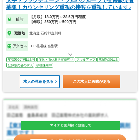
大手ドラッグチェーン・ツルハグループで登録販売者
募集！カウンセリング重視の接客を重視しています♪
【月収】18.0万円～28.5万円程度
給与
【年収】350万円～500万円
勤務地
北海道 石狩郡当別町
アクセス
ＪＲ札沼線 当別駅
年収500万円以上可
産休・育休取得実績有り
スキルアップ
店舗数30以上
登録販売者の求人
積極採用中
求人の詳細を見る
この求人に興味がある