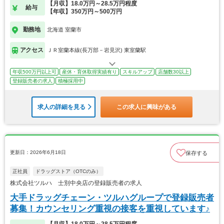
【月収】18.0万円～28.5万円程度
給与
【年収】350万円～500万円
勤務地
北海道 室蘭市
アクセス
ＪＲ室蘭本線(長万部－岩見沢) 東室蘭駅
年収500万円以上可
産休・育休取得実績有り
スキルアップ
店舗数30以上
登録販売者の求人
積極採用中
求人の詳細を見る
この求人に興味がある
更新日：2026年6月18日
保存する
正社員
ドラッグストア（OTCのみ）
株式会社ツルハ 士別中央店の登録販売者の求人
大手ドラッグチェーン・ツルハグループで登録販売者
募集！カウンセリング重視の接客を重視しています♪
【月収】18.0万円～28.5万円程度