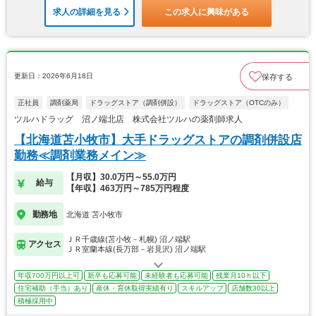
求人の詳細を見る
この求人に興味がある
更新日：2026年6月18日
保存する
正社員
調剤薬局
ドラッグストア（調剤併設）
ドラッグストア（OTCのみ）
ツルハドラッグ 沼ノ端北店 株式会社ツルハの薬剤師求人
【北海道苫小牧市】大手ドラッグストアの調剤併設店
勤務≪調剤業務メイン≫
【月収】30.0万円～55.0万円
給与
【年収】463万円～785万円程度
勤務地
北海道 苫小牧市
ＪＲ千歳線(苫小牧－札幌) 沼ノ端駅
アクセス
ＪＲ室蘭本線(長万部－岩見沢) 沼ノ端駅
年収700万円以上可
新卒も応募可能
未経験者も応募可能
残業月10ｈ以下
住宅補助（手当）あり
産休・育休取得実績有り
スキルアップ
店舗数30以上
積極採用中