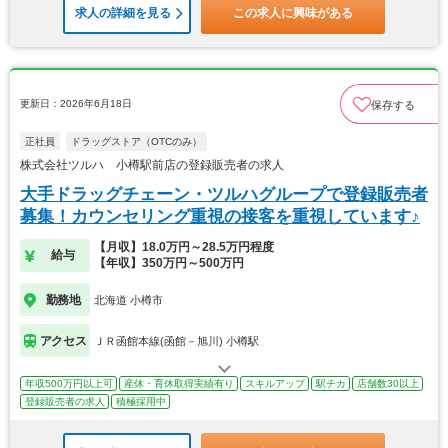
求人の詳細を見る
この求人に興味がある
更新日：2026年6月18日
保存する
正社員
ドラッグストア（OTCのみ）
株式会社ツルハ 小樽駅前店の登録販売者の求人
大手ドラッグチェーン・ツルハグループで登録販売者
募集！カウンセリング重視の接客を重視しています♪
【月収】18.0万円～28.5万円程度
給与
【年収】350万円～500万円
勤務地
北海道 小樽市
アクセス
ＪＲ函館本線(函館－旭川) 小樽駅
年収500万円以上可
産休・育休取得実績有り
スキルアップ
駅チカ
店舗数30以上
登録販売者の求人
積極採用中