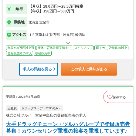
【月収】18.0万円～28.5万円程度
給与
【年収】350万円～500万円
勤務地
北海道 室蘭市
アクセス
ＪＲ室蘭本線(長万部－岩見沢) 輪西駅
年収500万円以上可
産休・育休取得実績有り
スキルアップ
駅チカ
店舗数30以上
登録販売者の求人
積極採用中
求人の詳細を見る
この求人に興味がある
更新日：2026年6月18日
保存する
正社員
ドラッグストア（OTCのみ）
株式会社ツルハ 室蘭中島店の登録販売者の求人
大手ドラッグチェーン・ツルハグループで登録販売者
募集！カウンセリング重視の接客を重視しています♪