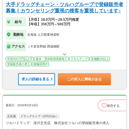
大手ドラッグチェーン・ツルハグループで登録販売者
募集！カウンセリング重視の接客を重視しています♪
【月収】18.0万円～28.5万円程度
給与
【年収】350万円～500万円
勤務地
北海道 上川郡東神楽町
アクセス
ＪＲ富良野線 西瑞穂駅
年収500万円以上可
産休・育休取得実績有り
スキルアップ
店舗数30以上
登録販売者の求人
積極採用中
求人の詳細を見る
この求人に興味がある
更新日：2026年6月18日
保存する
正社員
ドラッグストア（OTCのみ）
ツルハドラッグ 深川文光店 株式会社ツルハの登録販売者の求人