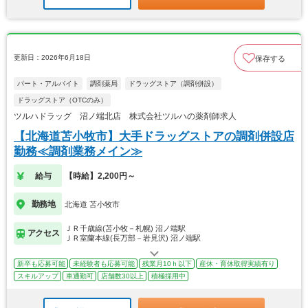
更新日：2026年6月18日
保存する
パート・アルバイト
調剤薬局
ドラッグストア（調剤併設）
ドラッグストア（OTCのみ）
ツルハドラッグ 沼ノ端北店 株式会社ツルハの薬剤師求人
【北海道苫小牧市】大手ドラッグストアの調剤併設店
勤務≪調剤業務メイン≫
給与
【時給】2,200円～
勤務地
北海道 苫小牧市
ＪＲ千歳線(苫小牧－札幌) 沼ノ端駅
アクセス
ＪＲ室蘭本線(長万部－岩見沢) 沼ノ端駅
新卒も応募可能
未経験者も応募可能
残業月10ｈ以下
産休・育休取得実績有り
スキルアップ
車通勤可
店舗数30以上
積極採用中