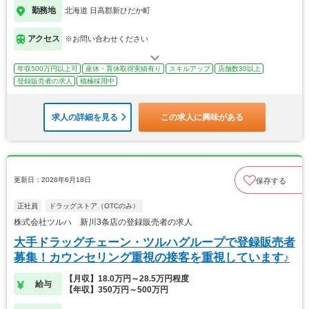
勤務地
北海道 日高郡新ひだか町
アクセス
※お問い合わせください
年収500万円以上可
産休・育休取得実績有り
スキルアップ
店舗数30以上
登録販売者の求人
積極採用中
求人の詳細を見る
この求人に興味がある
更新日：2026年6月18日
保存する
正社員
ドラッグストア（OTCのみ）
株式会社ツルハ 新川3条店の登録販売者の求人
大手ドラッグチェーン・ツルハグループで登録販売者
募集！カウンセリング重視の接客を重視しています♪
【月収】18.0万円～28.5万円程度
給与
【年収】350万円～500万円