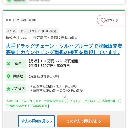
更新日：2026年6月18日
保存する
正社員
ドラッグストア（OTCのみ）
株式会社ツルハ 長万部店の登録販売者の求人
大手ドラッグチェーン・ツルハグループで登録販売者
募集！カウンセリング重視の接客を重視しています♪
【月収】18.0万円～28.5万円程度
給与
【年収】350万円～500万円
勤務地
北海道 山越郡長万部町
ＪＲ函館本線(函館－旭川) 長万部駅
アクセス
ＪＲ室蘭本線(長万部－岩見沢) 長万部駅
年収500万円以上可
産休・育休取得実績有り
スキルアップ
駅チカ
店舗数30以上
登録販売者の求人
積極採用中
求人の詳細を見る
この求人に興味がある