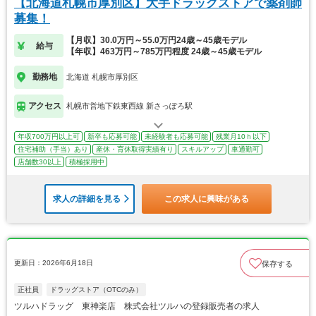
【北海道札幌市厚別区】大手ドラッグストアで薬剤師
募集！
【月収】30.0万円～55.0万円24歳～45歳モデル
給与
【年収】463万円～785万円程度 24歳～45歳モデル
勤務地
北海道 札幌市厚別区
アクセス
札幌市営地下鉄東西線 新さっぽろ駅
年収700万円以上可
新卒も応募可能
未経験者も応募可能
残業月10ｈ以下
住宅補助（手当）あり
産休・育休取得実績有り
スキルアップ
車通勤可
店舗数30以上
積極採用中
求人の詳細を見る
この求人に興味がある
更新日：2026年6月18日
保存する
正社員
ドラッグストア（OTCのみ）
ツルハドラッグ 東神楽店 株式会社ツルハの登録販売者の求人