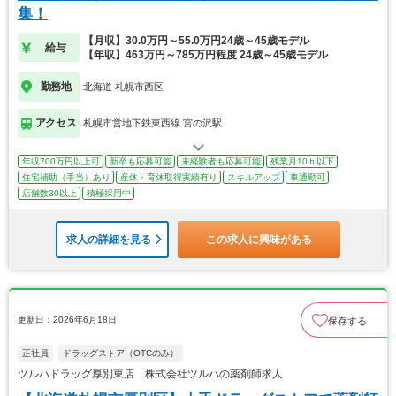
集！
【月収】30.0万円～55.0万円24歳～45歳モデル
給与
【年収】463万円～785万円程度 24歳～45歳モデル
勤務地
北海道 札幌市西区
アクセス
札幌市営地下鉄東西線 宮の沢駅
年収700万円以上可
新卒も応募可能
未経験者も応募可能
残業月10ｈ以下
住宅補助（手当）あり
産休・育休取得実績有り
スキルアップ
車通勤可
店舗数30以上
積極採用中
求人の詳細を見る
この求人に興味がある
更新日：2026年6月18日
保存する
正社員
ドラッグストア（OTCのみ）
ツルハドラッグ厚別東店 株式会社ツルハの薬剤師求人