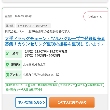
更新日：2026年6月18日
保存する
正社員
ドラッグストア（OTCのみ）
株式会社ツルハ 北36条西店の登録販売者の求人
大手ドラッグチェーン・ツルハグループで登録販売者
募集！カウンセリング重視の接客を重視しています♪
【月収】18.0万円～28.5万円程度
給与
【年収】350万円～500万円
勤務地
北海道 札幌市北区
アクセス
札幌市営地下鉄南北線 麻生駅
年収500万円以上可
産休・育休取得実績有り
スキルアップ
駅チカ
店舗数30以上
登録販売者の求人
積極採用中
求人の詳細を見る
この求人に興味がある