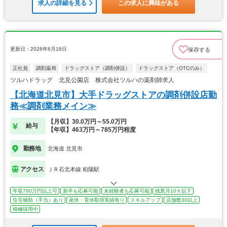
求人の詳細を見る
この求人に興味がある
更新日：2026年6月18日
保存する
正社員
調剤薬局
ドラッグストア（調剤併設）
ドラッグストア（OTCのみ）
ツルハドラッグ 北見公園店 株式会社ツルハの薬剤師求人
【北海道北見市】大手ドラッグストアの調剤併設店勤
務≪調剤業務メイン≫
【月収】30.0万円～55.0万円
給与
【年収】463万円～785万円程度
勤務地
北海道 北見市
アクセス
ＪＲ石北本線 柏陽駅
年収700万円以上可
新卒も応募可能
未経験者も応募可能
残業月10ｈ以下
住宅補助（手当）あり
産休・育休取得実績有り
スキルアップ
店舗数30以上
積極採用中