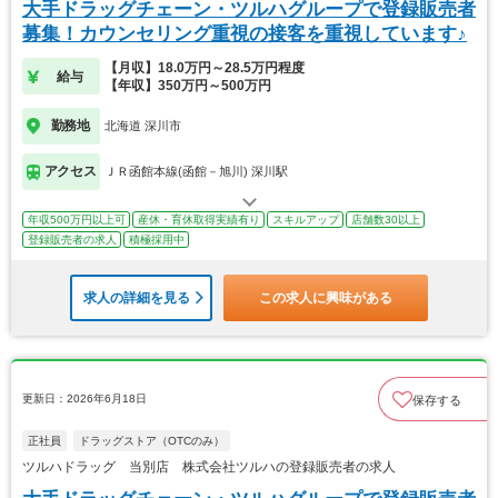
大手ドラッグチェーン・ツルハグループで登録販売者
募集！カウンセリング重視の接客を重視しています♪
【月収】18.0万円～28.5万円程度
給与
【年収】350万円～500万円
勤務地
北海道 深川市
アクセス
ＪＲ函館本線(函館－旭川) 深川駅
年収500万円以上可
産休・育休取得実績有り
スキルアップ
店舗数30以上
登録販売者の求人
積極採用中
求人の詳細を見る
この求人に興味がある
更新日：2026年6月18日
保存する
正社員
ドラッグストア（OTCのみ）
ツルハドラッグ 当別店 株式会社ツルハの登録販売者の求人