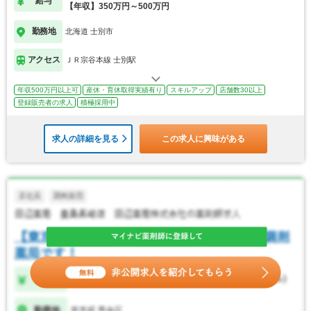
給与
【年収】350万円～500万円
勤務地
北海道 士別市
アクセス
ＪＲ宗谷本線 士別駅
年収500万円以上可
産休・育休取得実績有り
スキルアップ
店舗数30以上
登録販売者の求人
積極採用中
求人の詳細を見る
この求人に興味がある