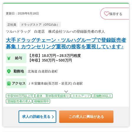
更新日：2026年6月18日
保存する
正社員
ドラッグストア（OTCのみ）
ツルハドラッグ 白老店 株式会社ツルハの登録販売者の求人
大手ドラッグチェーン・ツルハグループで登録販売者
募集！カウンセリング重視の接客を重視しています♪
【月収】18.0万円～28.5万円程度
給与
【年収】350万円～500万円
勤務地
北海道 白老郡白老町
アクセス
ＪＲ室蘭本線(長万部－岩見沢) 白老駅
年収500万円以上可
産休・育休取得実績有り
スキルアップ
店舗数30以上
登録販売者の求人
積極採用中
求人の詳細を見る
この求人に興味がある