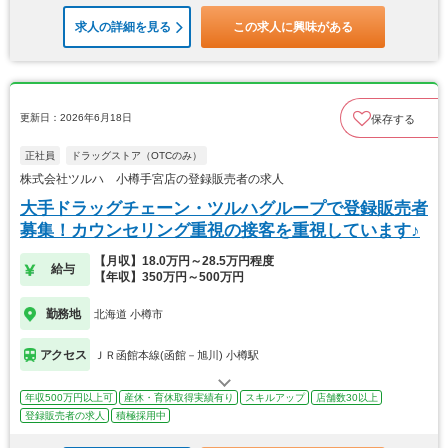
求人の詳細を見る
この求人に興味がある
更新日：2026年6月18日
保存する
正社員
ドラッグストア（OTCのみ）
株式会社ツルハ 小樽手宮店の登録販売者の求人
大手ドラッグチェーン・ツルハグループで登録販売者
募集！カウンセリング重視の接客を重視しています♪
【月収】18.0万円～28.5万円程度
給与
【年収】350万円～500万円
勤務地
北海道 小樽市
アクセス
ＪＲ函館本線(函館－旭川) 小樽駅
年収500万円以上可
産休・育休取得実績有り
スキルアップ
店舗数30以上
登録販売者の求人
積極採用中