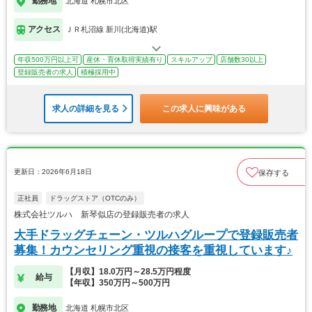
勤務地
北海道 札幌市北区
アクセス
ＪＲ札沼線 新川(北海道)駅
年収500万円以上可
産休・育休取得実績有り
スキルアップ
店舗数30以上
登録販売者の求人
積極採用中
求人の詳細を見る
この求人に興味がある
更新日：2026年6月18日
保存する
正社員
ドラッグストア（OTCのみ）
株式会社ツルハ 新琴似店の登録販売者の求人
大手ドラッグチェーン・ツルハグループで登録販売者
募集！カウンセリング重視の接客を重視しています♪
【月収】18.0万円～28.5万円程度
給与
【年収】350万円～500万円
勤務地
北海道 札幌市北区