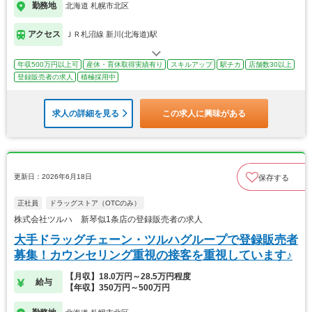
勤務地
北海道 札幌市北区
アクセス
ＪＲ札沼線 新川(北海道)駅
年収500万円以上可
産休・育休取得実績有り
スキルアップ
駅チカ
店舗数30以上
登録販売者の求人
積極採用中
求人の詳細を見る
この求人に興味がある
更新日：2026年6月18日
保存する
正社員
ドラッグストア（OTCのみ）
株式会社ツルハ 新琴似1条店の登録販売者の求人
大手ドラッグチェーン・ツルハグループで登録販売者
募集！カウンセリング重視の接客を重視しています♪
【月収】18.0万円～28.5万円程度
給与
【年収】350万円～500万円