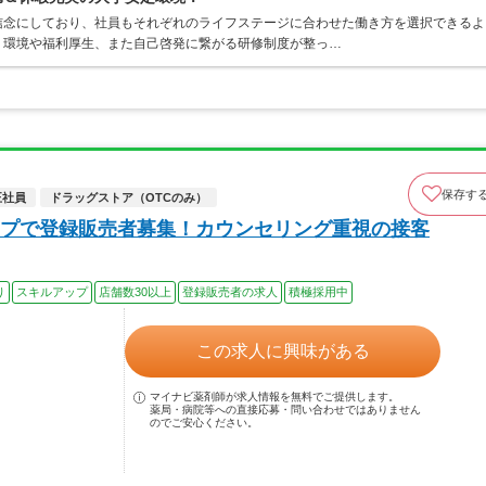
信念にしており、社員もそれぞれのライフステージに合わせた働き方を選択できるよ
く環境や福利厚生、また自己啓発に繋がる研修制度が整っ…
保存す
正社員
ドラッグストア（OTCのみ）
プで登録販売者募集！カウンセリング重視の接客
り
スキルアップ
店舗数30以上
登録販売者の求人
積極採用中
この求人に興味がある
マイナビ薬剤師が求人情報を無料でご提供します。
薬局・病院等への直接応募・問い合わせではありません
のでご安心ください。