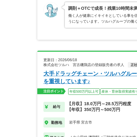
調剤＋OTCで成長！残業10時間未
働く人が健康にイキイキとしている事を
うになっています。ツルハグループの働
更新日：2026/06/18
株式会社ツルハ 宮古磯鶏店の登録販売者の求人
正
大手ドラッグチェーン・ツルハグルー
を重視しています♪
注目ポイント
年収500万円以上可
産休・育休取得実績有
【月収】18.0万円～28.5万円程度
給与
【年収】350万円～500万円
岩手県 宮古市
勤務地