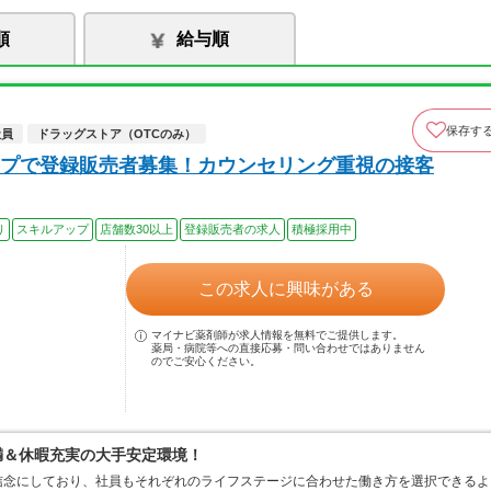
順
給与順
保存す
社員
ドラッグストア（OTCのみ）
プで登録販売者募集！カウンセリング重視の接客
り
スキルアップ
店舗数30以上
登録販売者の求人
積極採用中
この求人に興味がある
マイナビ薬剤師が求人情報を無料でご提供します。
薬局・病院等への直接応募・問い合わせではありません
のでご安心ください。
満＆休暇充実の大手安定環境！
信念にしており、社員もそれぞれのライフステージに合わせた働き方を選択できるよ