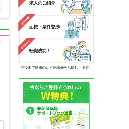
求人のご紹介
STEP3
面接・条件交渉
STEP4
る
転職成功！！
最後まで納得のいく転職先をお探しします。