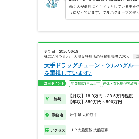
働く人が健康にイキイキとしている事を
うになっています。ツルハグループの働
更新日：2026/06/18
株式会社ツルハ 大船渡笹崎店の登録販売者の求人
大手ドラッグチェーン・ツルハグルー
を重視しています♪
注目ポイント
年収500万円以上可
産休・育休取得実績有
【月収】18.0万円～28.5万円程度
給与
【年収】350万円～500万円
岩手県 大船渡市
勤務地
ＪＲ大船渡線 大船渡駅
アクセス