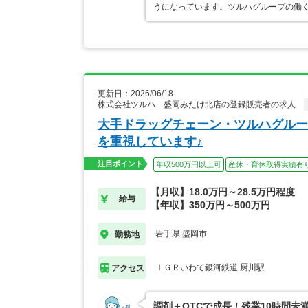
うになっています。ツルハグループの働
更新日：2026/06/18
株式会社ツルハ 盛岡みたけ北店の登録販売者の求人
大手ドラッグチェーン・ツルハグルー
を重視しています♪
注目ポイント
年収500万円以上可
産休・育休取得実績有
【月収】18.0万円～28.5万円程度
給与
【年収】350万円～500万円
岩手県 盛岡市
勤務地
ＩＧＲいわて銀河鉄道 厨川駅
アクセス
調剤＋OTCで成長！残業10時間未