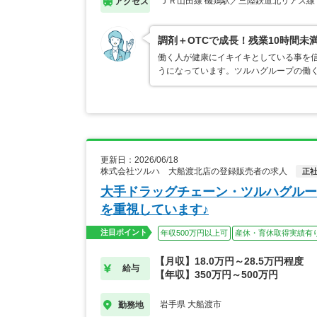
ＪＲ山田線 磯鶏駅／三陸鉄道北リアス線
アクセス
調剤＋OTCで成長！残業10時間未
働く人が健康にイキイキとしている事を
うになっています。ツルハグループの働
更新日：2026/06/18
株式会社ツルハ 大船渡北店の登録販売者の求人
正
大手ドラッグチェーン・ツルハグルー
を重視しています♪
注目ポイント
年収500万円以上可
産休・育休取得実績有
【月収】18.0万円～28.5万円程度
給与
【年収】350万円～500万円
岩手県 大船渡市
勤務地