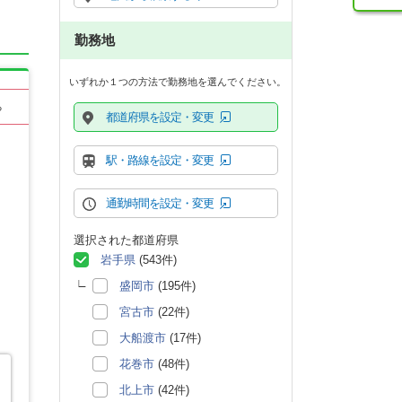
勤務地
いずれか１つの方法で勤務地を選んでください。
る
都道府県を設定・変更
駅・路線を設定・変更
通勤時間を設定・変更
選択された都道府県
岩手県
(543件)
盛岡市
(195件)
宮古市
(22件)
大船渡市
(17件)
花巻市
(48件)
北上市
(42件)