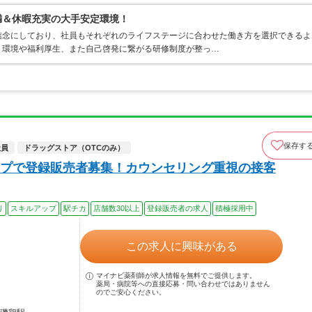
満＆休暇充実の大手安定環境！
信念にしており、社員もそれぞれのライフステージに合わせた働き方を選択できるよ
く環境や福利厚生、また自己啓発に繋がる研修制度が整っ…
保存す
社員
ドラッグストア（OTCのみ）
プで登録販売者募集！カウンセリング重視の接客
り
スキルアップ
駅チカ
店舗数30以上
登録販売者の求人
積極採用中
この求人に興味がある
マイナビ薬剤師が求人情報を無料でご提供します。
薬局・病院等への直接応募・問い合わせではありません
のでご安心ください。