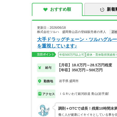
おすすめ順
新着
更新日：2026/06/18
株式会社ツルハ 盛岡青山店の登録販売者の求人
正
大手ドラッグチェーン・ツルハグルー
を重視しています♪
注目ポイント
年収500万円以上可
産休・育休取得実績有
【月収】18.0万円～28.5万円程度
給与
【年収】350万円～500万円
岩手県 盛岡市
勤務地
ＩＧＲいわて銀河鉄道 青山(岩手)駅
アクセス
調剤＋OTCで成長！残業10時間未
働く人が健康にイキイキとしている事を