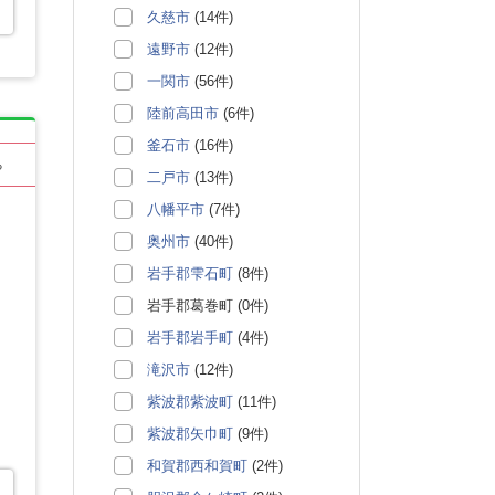
久慈市
(14件)
遠野市
(12件)
一関市
(56件)
陸前高田市
(6件)
釜石市
(16件)
る
二戸市
(13件)
八幡平市
(7件)
奥州市
(40件)
岩手郡雫石町
(8件)
岩手郡葛巻町 (0件)
岩手郡岩手町
(4件)
滝沢市
(12件)
紫波郡紫波町
(11件)
紫波郡矢巾町
(9件)
和賀郡西和賀町
(2件)