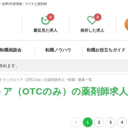
給料/年収情報 - マイナビ薬剤師
0
0
最近見た求人
保存した求人
転職相談会
転職ノウハウ
転職お役立ちガイド
努めます。
ドラッグストア（OTCのみ）の薬剤師求人・転職・募集一覧
ア（OTCのみ）の薬剤師求
1
2
3
4