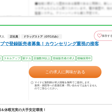
保存す
求人
正社員
ドラッグストア（OTCのみ）
プで登録販売者募集！カウンセリング重視の接客
り
スキルアップ
駅チカ
店舗数30以上
登録販売者の求人
積極採用中
この求人に興味がある
マイナビ薬剤師が求人情報を無料でご提供します。
薬局・病院等への直接応募・問い合わせではありません
のでご安心ください。
満＆休暇充実の大手安定環境！