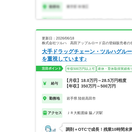
更新日：2026/06/18
株式会社ツルハ 高田アップルロード店の登録販売者の
大手ドラッグチェーン・ツルハグルー
を重視しています♪
注目ポイント
年収500万円以上可
産休・育休取得実績有
【月収】18.0万円～28.5万円程度
給与
【年収】350万円～500万円
岩手県 陸前高田市
勤務地
ＪＲ大船渡線 脇ノ沢駅
アクセス
調剤＋OTCで成長！残業10時間未