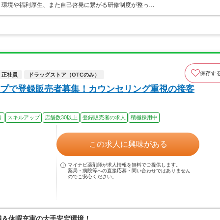
く環境や福利厚生、また自己啓発に繋がる研修制度が整っ…
保存す
正社員
ドラッグストア（OTCのみ）
プで登録販売者募集！カウンセリング重視の接客
り
スキルアップ
店舗数30以上
登録販売者の求人
積極採用中
この求人に興味がある
マイナビ薬剤師が求人情報を無料でご提供します。
薬局・病院等への直接応募・問い合わせではありません
のでご安心ください。
満＆休暇充実の大手安定環境！