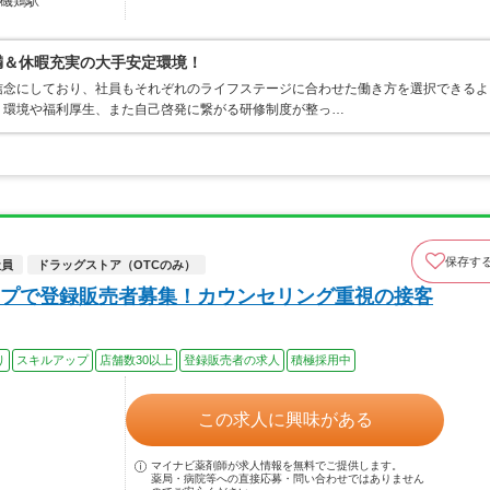
 磯鶏駅
満＆休暇充実の大手安定環境！
信念にしており、社員もそれぞれのライフステージに合わせた働き方を選択できるよ
く環境や福利厚生、また自己啓発に繋がる研修制度が整っ…
保存す
社員
ドラッグストア（OTCのみ）
プで登録販売者募集！カウンセリング重視の接客
り
スキルアップ
店舗数30以上
登録販売者の求人
積極採用中
この求人に興味がある
マイナビ薬剤師が求人情報を無料でご提供します。
薬局・病院等への直接応募・問い合わせではありません