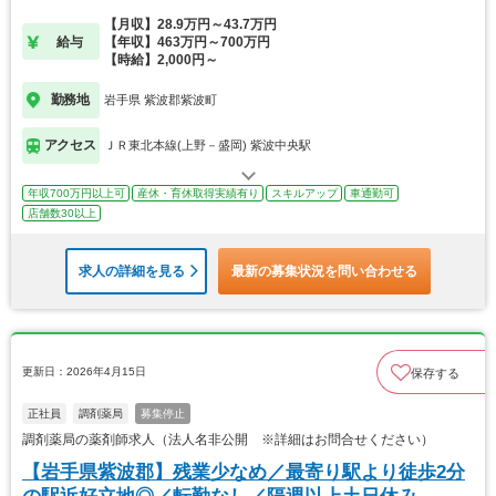
なめ
【月収】28.9万円～43.7万円
給与
【年収】463万円～700万円
【時給】2,000円～
勤務地
岩手県 紫波郡紫波町
アクセス
ＪＲ東北本線(上野－盛岡) 紫波中央駅
年収700万円以上可
産休・育休取得実績有り
スキルアップ
車通勤可
店舗数30以上
求人の詳細を見る
最新の募集状況を問い合わせる
更新日：2026年4月15日
保存する
正社員
調剤薬局
募集停止
調剤薬局の薬剤師求人（法人名非公開 ※詳細はお問合せください）
【岩手県紫波郡】残業少なめ／最寄り駅より徒歩2分