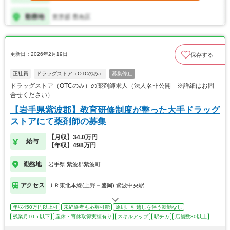
更新日：2026年2月19日
保存する
正社員
ドラッグストア（OTCのみ）
募集停止
ドラッグストア（OTCのみ）の薬剤師求人（法人名非公開 ※詳細はお問
合せください）
【岩手県紫波郡】教育研修制度が整った大手ドラッグ
ストアにて薬剤師の募集
【月収】34.0万円
給与
【年収】498万円
勤務地
岩手県 紫波郡紫波町
アクセス
ＪＲ東北本線(上野－盛岡) 紫波中央駅
年収450万円以上可
未経験者も応募可能
原則、引越しを伴う転勤なし
残業月10ｈ以下
産休・育休取得実績有り
スキルアップ
駅チカ
店舗数30以上