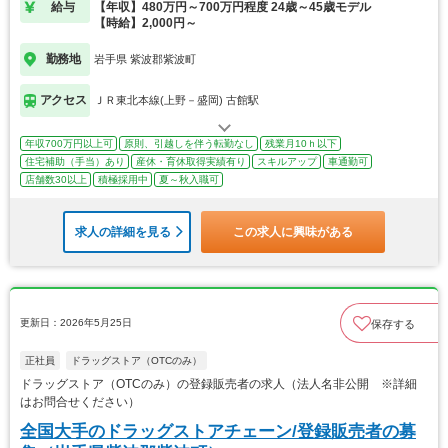
給与
【年収】480万円～700万円程度 24歳～45歳モデル
【時給】2,000円～
勤務地
岩手県 紫波郡紫波町
アクセス
ＪＲ東北本線(上野－盛岡) 古館駅
年収700万円以上可
原則、引越しを伴う転勤なし
残業月10ｈ以下
住宅補助（手当）あり
産休・育休取得実績有り
スキルアップ
車通勤可
店舗数30以上
積極採用中
夏～秋入職可
求人の詳細を見る
この求人に興味がある
更新日：2026年5月25日
保存する
正社員
ドラッグストア（OTCのみ）
ドラッグストア（OTCのみ）の登録販売者の求人（法人名非公開 ※詳細
はお問合せください）
全国大手のドラッグストアチェーン/登録販売者の募