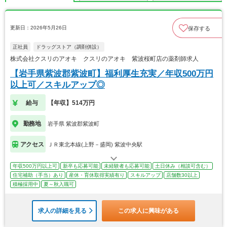
更新日：2026年5月26日
保存する
正社員
ドラッグストア（調剤併設）
株式会社クスリのアオキ クスリのアオキ 紫波桜町店の薬剤師求人
【岩手県紫波郡紫波町】福利厚生充実／年収500万円
以上可／スキルアップ◎
給与
【年収】514万円
勤務地
岩手県 紫波郡紫波町
アクセス
ＪＲ東北本線(上野－盛岡) 紫波中央駅
年収500万円以上可
新卒も応募可能
未経験者も応募可能
土日休み（相談可含む）
住宅補助（手当）あり
産休・育休取得実績有り
スキルアップ
店舗数30以上
積極採用中
夏～秋入職可
求人の詳細を見る
この求人に興味がある