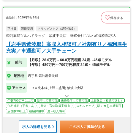
更新日：2026年6月18日
保存する
正社員
調剤薬局
ドラッグストア（調剤併設）
調剤薬局ツルハドラッグ 紫波中央店 株式会社ツルハの薬剤師求人
【岩手県紫波郡】高収入相談可／社割有り／福利厚生
充実／車通勤可／大手チェーン
【月収】28.0万円～60.0万円程度 24歳～45歳モデル
給与
【年収】480万円～700万円程度 24歳～45歳モデル
勤務地
岩手県 紫波郡紫波町
アクセス
ＪＲ東北本線(上野－盛岡) 紫波中央駅
年収700万円以上可
新卒も応募可能
未経験者も応募可能
土日休み（相談可含む）
住宅補助（手当）あり
産休・育休取得実績有り
スキルアップ
駅チカ
車通勤可
店舗数30以上
積極採用中
夏～秋入職可
求人の詳細を見る
この求人に興味がある