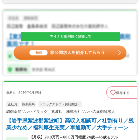
更新日：2026年6月18日
保存する
正社員
調剤薬局
ドラッグストア（調剤併設）
調剤薬局ツルハドラッグ 紫波店 株式会社ツルハの薬剤師求人
【岩手県紫波郡紫波町】高収入相談可／社割有り／残
業少なめ／福利厚生充実／車通勤可／大手チェーン
【月収】28.0万円～60.0万円程度 24歳～45歳モデル