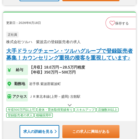
更新日：2026年6月18日
保存する
正社員
株式会社ツルハ 紫波店の登録販売者の求人
大手ドラッグチェーン・ツルハグループで登録販売者
募集！カウンセリング重視の接客を重視しています♪
【月収】18.0万円～28.5万円程度
給与
【年収】350万円～500万円
勤務地
岩手県 紫波郡紫波町
アクセス
ＪＲ東北本線(上野－盛岡) 古館駅
年収500万円以上可
産休・育休取得実績有り
スキルアップ
店舗数30以上
登録販売者の求人
積極採用中
求人の詳細を見る
この求人に興味がある