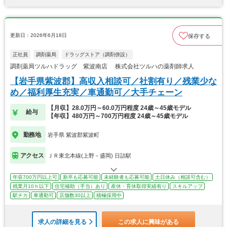
更新日：2026年6月18日
保存する
正社員
調剤薬局
ドラッグストア（調剤併設）
調剤薬局ツルハドラッグ 紫波南店 株式会社ツルハの薬剤師求人
【岩手県紫波郡】高収入相談可／社割有り／残業少な
め／福利厚生充実／車通勤可／大手チェーン
【月収】28.0万円～60.0万円程度 24歳～45歳モデル
給与
【年収】480万円～700万円程度 24歳～45歳モデル
勤務地
岩手県 紫波郡紫波町
アクセス
ＪＲ東北本線(上野－盛岡) 日詰駅
年収700万円以上可
新卒も応募可能
未経験者も応募可能
土日休み（相談可含む）
残業月10ｈ以下
住宅補助（手当）あり
産休・育休取得実績有り
スキルアップ
駅チカ
車通勤可
店舗数30以上
積極採用中
求人の詳細を見る
この求人に興味がある