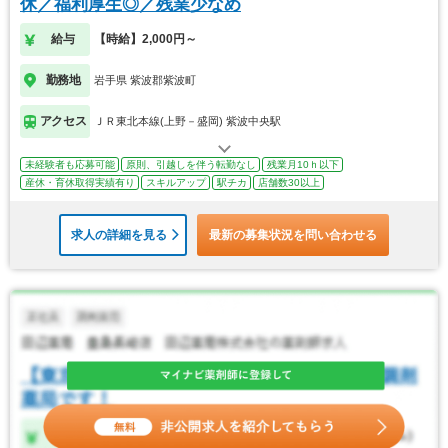
休／福利厚生◎／残業少なめ
給与
【時給】2,000円～
勤務地
岩手県 紫波郡紫波町
アクセス
ＪＲ東北本線(上野－盛岡) 紫波中央駅
未経験者も応募可能
原則、引越しを伴う転勤なし
残業月10ｈ以下
産休・育休取得実績有り
スキルアップ
駅チカ
店舗数30以上
求人の詳細を見る
最新の募集状況を問い合わせる