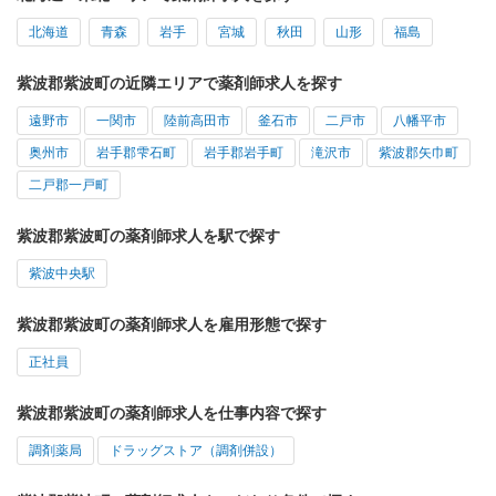
北海道
青森
岩手
宮城
秋田
山形
福島
紫波郡紫波町の近隣エリアで薬剤師求人を探す
遠野市
一関市
陸前高田市
釜石市
二戸市
八幡平市
奥州市
岩手郡雫石町
岩手郡岩手町
滝沢市
紫波郡矢巾町
二戸郡一戸町
紫波郡紫波町の薬剤師求人を駅で探す
紫波中央駅
紫波郡紫波町の薬剤師求人を雇用形態で探す
正社員
紫波郡紫波町の薬剤師求人を仕事内容で探す
調剤薬局
ドラッグストア（調剤併設）