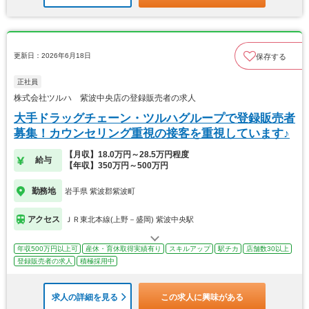
更新日：2026年6月18日
保存する
正社員
株式会社ツルハ 紫波中央店の登録販売者の求人
大手ドラッグチェーン・ツルハグループで登録販売者
募集！カウンセリング重視の接客を重視しています♪
【月収】18.0万円～28.5万円程度
給与
【年収】350万円～500万円
勤務地
岩手県 紫波郡紫波町
アクセス
ＪＲ東北本線(上野－盛岡) 紫波中央駅
年収500万円以上可
産休・育休取得実績有り
スキルアップ
駅チカ
店舗数30以上
登録販売者の求人
積極採用中
求人の詳細を見る
この求人に興味がある