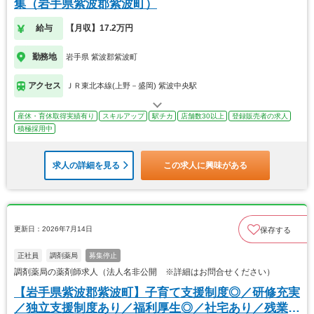
集（岩手県紫波郡紫波町）
給与
【月収】17.2万円
勤務地
岩手県 紫波郡紫波町
アクセス
ＪＲ東北本線(上野－盛岡) 紫波中央駅
産休・育休取得実績有り
スキルアップ
駅チカ
店舗数30以上
登録販売者の求人
積極採用中
求人の詳細を見る
この求人に興味がある
更新日：2026年7月14日
保存する
正社員
調剤薬局
募集停止
調剤薬局の薬剤師求人（法人名非公開 ※詳細はお問合せください）
【岩手県紫波郡紫波町】子育て支援制度◎／研修充実
／独立支援制度あり／福利厚生◎／社宅あり／残業少