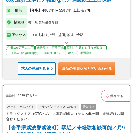
の駅近好立地◎／転勤なし／隔週以上土日休み
給与
【年収】400万円～550万円以上 モデル
勤務地
岩手県 紫波郡紫波町
アクセス
ＪＲ東北本線(上野－盛岡) 紫波中央駅
年収550万円以上可
未経験者も応募可能
原則、引越しを伴う転勤なし
土日休み（相談可含む）
残業月10ｈ以下
駅チカ
車通勤可
求人の詳細を見る
最新の募集状況を問い合わせる
更新日：2026年6月3日
保存する
パート・アルバイト
ドラッグストア（OTCのみ）
募集停止
ドラッグストア（OTCのみ）の薬剤師求人（法人名非公開 ※詳細はお問
合せください）
【岩手県紫波郡紫波町】駅近／未経験相談可能／月9