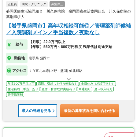
正社員
病院・クリニック
募集停止
盛岡医療生活協同組合 川久保病院 盛岡医療生活協同組合 川久保病院の
薬剤師求人
【岩手県盛岡市】高年収相談可能◎／管理薬剤師候補
／入院調剤メイン／手当複数／夜勤なし
【月収】22.0万円以上
給与
【年収】550万円～600万円程度 残業代は別途支給
勤務地
岩手県 盛岡市
アクセス
ＪＲ東北本線(上野－盛岡) 仙北町駅
年収600万円以上可
原則、引越しを伴う転勤なし
土日休み（相談可含む）
住宅補助（手当）あり
産休・育休取得実績有り
車通勤可
夏～秋入職可
管理職候補
求人の詳細を見る
最新の募集状況を問い合わせる