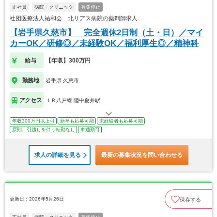
正社員
病院・クリニック
募集停止
社団医療法人祐和会 北リアス病院の薬剤師求人
【岩手県久慈市】 完全週休2日制（土・日）／マイ
カーOK／研修◎／未経験OK／福利厚生◎／精神科
給与
【年収】300万円
勤務地
岩手県 久慈市
アクセス
ＪＲ八戸線 陸中夏井駅
年収300万円以上可
新卒も応募可能
未経験者も応募可能
原則、引越しを伴う転勤なし
車通勤可
求人の詳細を見る
最新の募集状況を問い合わせる
更新日：2026年5月26日
保存する