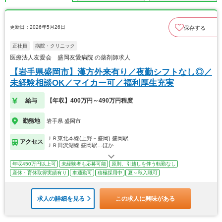
更新日：2026年5月26日
保存する
正社員
病院・クリニック
医療法人友愛会 盛岡友愛病院 の薬剤師求人
【岩手県盛岡市】漢方外来有り／夜勤シフトなし◎／
未経験相談OK／マイカー可／福利厚生充実
給与
【年収】400万円～490万円程度
勤務地
岩手県 盛岡市
ＪＲ東北本線(上野－盛岡) 盛岡駅
アクセス
ＪＲ田沢湖線 盛岡駅…ほか
年収450万円以上可
未経験者も応募可能
原則、引越しを伴う転勤なし
産休・育休取得実績有り
車通勤可
積極採用中
夏～秋入職可
求人の詳細を見る
この求人に興味がある