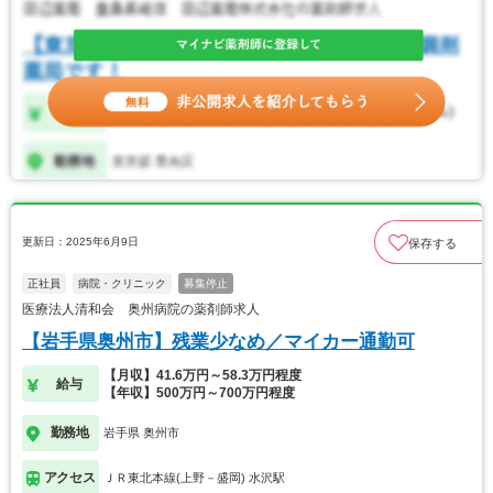
更新日：2025年6月9日
保存する
正社員
病院・クリニック
募集停止
医療法人清和会 奥州病院の薬剤師求人
【岩手県奥州市】残業少なめ／マイカー通勤可
【月収】41.6万円～58.3万円程度
給与
【年収】500万円～700万円程度
勤務地
岩手県 奥州市
アクセス
ＪＲ東北本線(上野－盛岡) 水沢駅