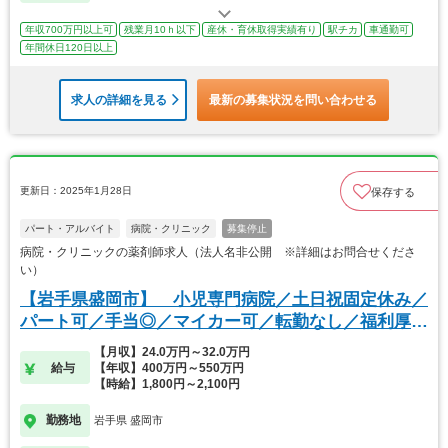
年収700万円以上可
残業月10ｈ以下
産休・育休取得実績有り
駅チカ
車通勤可
年間休日120日以上
求人の詳細を見る
最新の募集状況を問い合わせる
更新日：2025年1月28日
保存する
パート・アルバイト
病院・クリニック
募集停止
病院・クリニックの薬剤師求人（法人名非公開 ※詳細はお問合せくださ
い）
【岩手県盛岡市】 小児専門病院／土日祝固定休み／
パート可／手当◎／マイカー可／転勤なし／福利厚生
◎
【月収】24.0万円～32.0万円
給与
【年収】400万円～550万円
【時給】1,800円～2,100円
勤務地
岩手県 盛岡市