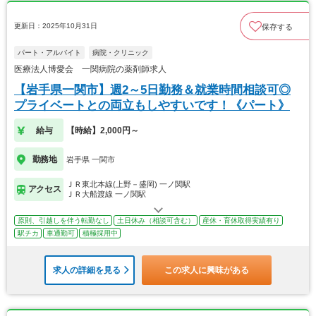
更新日：2025年10月31日
保存する
パート・アルバイト
病院・クリニック
医療法人博愛会 一関病院の薬剤師求人
【岩手県一関市】週2～5日勤務＆就業時間相談可◎
プライベートとの両立もしやすいです！《パート》
給与
【時給】2,000円～
勤務地
岩手県 一関市
ＪＲ東北本線(上野－盛岡) 一ノ関駅
アクセス
ＪＲ大船渡線 一ノ関駅
原則、引越しを伴う転勤なし
土日休み（相談可含む）
産休・育休取得実績有り
駅チカ
車通勤可
積極採用中
求人の詳細を見る
この求人に興味がある