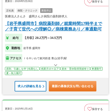
更新日：2026年5月26日
保存する
正社員
病院・クリニック
募集停止
医療法人さんさ 盛岡さんさ病院の薬剤師求人
【岩手県盛岡市】病院薬剤師／就業時間17時半まで
／子育て世代への理解◎／病棟業務あり／車通勤可
給与
【月収】28.2万円～34.5万円
勤務地
岩手県 盛岡市
アクセス
ＩＧＲいわて銀河鉄道 青山(岩手)駅
原則、引越しを伴う転勤なし
残業月10ｈ以下
産休・育休取得実績有り
車通勤可
夏～秋入職可
求人の詳細を見る
最新の募集状況を問い合わせる
更新日：2025年1月14日
保存する