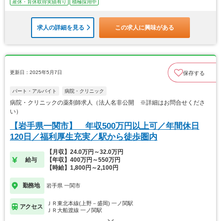
産休・育休取得実績有り
積極採用中
求人の詳細を見る
この求人に興味がある
更新日：2025年5月7日
保存する
パート・アルバイト
病院・クリニック
病院・クリニックの薬剤師求人（法人名非公開 ※詳細はお問合せくださ
い）
【岩手県一関市】 年収500万円以上可／年間休日
120日／福利厚生充実／駅から徒歩圏内
【月収】24.0万円～32.0万円
給与
【年収】400万円～550万円
【時給】1,800円～2,100円
勤務地
岩手県 一関市
ＪＲ東北本線(上野－盛岡) 一ノ関駅
アクセス
ＪＲ大船渡線 一ノ関駅