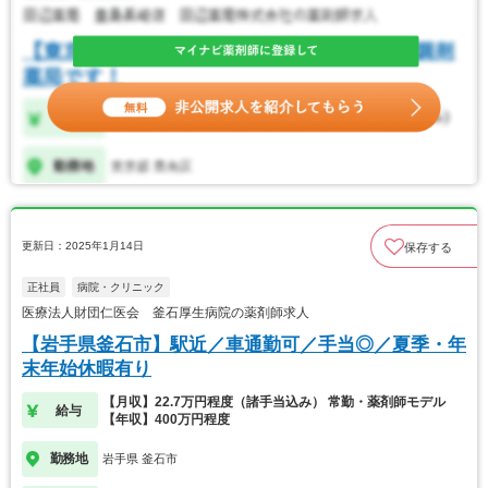
更新日：2025年1月14日
保存する
正社員
病院・クリニック
医療法人財団仁医会 釜石厚生病院の薬剤師求人
【岩手県釜石市】駅近／車通勤可／手当◎／夏季・年
末年始休暇有り
【月収】22.7万円程度（諸手当込み） 常勤・薬剤師モデル
給与
【年収】400万円程度
勤務地
岩手県 釜石市