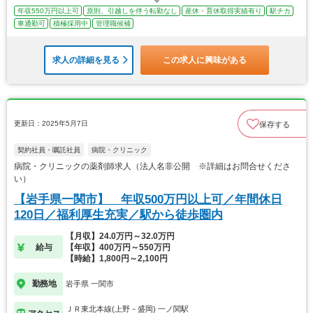
年収550万円以上可
原則、引越しを伴う転勤なし
産休・育休取得実績有り
駅チカ
車通勤可
積極採用中
管理職候補
求人の詳細を見る
この求人に興味がある
更新日：2025年5月7日
保存する
契約社員・嘱託社員
病院・クリニック
病院・クリニックの薬剤師求人（法人名非公開 ※詳細はお問合せくださ
い）
【岩手県一関市】 年収500万円以上可／年間休日
120日／福利厚生充実／駅から徒歩圏内
【月収】24.0万円～32.0万円
給与
【年収】400万円～550万円
【時給】1,800円～2,100円
勤務地
岩手県 一関市
ＪＲ東北本線(上野－盛岡) 一ノ関駅