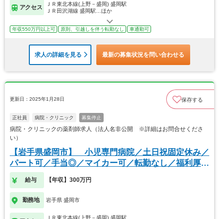
ＪＲ東北本線(上野－盛岡) 盛岡駅
アクセス
ＪＲ田沢湖線 盛岡駅…ほか
年収550万円以上可
原則、引越しを伴う転勤なし
車通勤可
求人の詳細を見る
最新の募集状況を問い合わせる
更新日：2025年1月28日
保存する
正社員
病院・クリニック
募集停止
病院・クリニックの薬剤師求人（法人名非公開 ※詳細はお問合せくださ
い）
【岩手県盛岡市】 小児専門病院／土日祝固定休み／
パート可／手当◎／マイカー可／転勤なし／福利厚生
◎
給与
【年収】300万円
勤務地
岩手県 盛岡市
ＪＲ東北本線(上野－盛岡) 盛岡駅