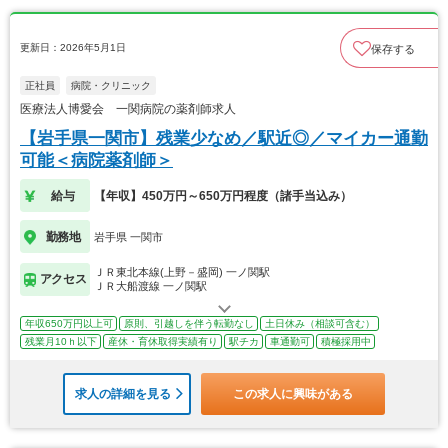
更新日：2026年5月1日
保存する
正社員
病院・クリニック
医療法人博愛会 一関病院の薬剤師求人
【岩手県一関市】残業少なめ／駅近◎／マイカー通勤
可能＜病院薬剤師＞
給与
【年収】450万円～650万円程度（諸手当込み）
勤務地
岩手県 一関市
ＪＲ東北本線(上野－盛岡) 一ノ関駅
アクセス
ＪＲ大船渡線 一ノ関駅
年収650万円以上可
原則、引越しを伴う転勤なし
土日休み（相談可含む）
残業月10ｈ以下
産休・育休取得実績有り
駅チカ
車通勤可
積極採用中
求人の詳細を見る
この求人に興味がある