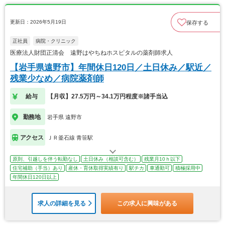
更新日：2026年5月19日
保存する
正社員
病院・クリニック
医療法人財団正清会 遠野はやちねホスピタルの薬剤師求人
【岩手県遠野市】年間休日120日／土日休み／駅近／
残業少なめ／病院薬剤師
給与
【月収】27.5万円～34.1万円程度※諸手当込
勤務地
岩手県 遠野市
アクセス
ＪＲ釜石線 青笹駅
原則、引越しを伴う転勤なし
土日休み（相談可含む）
残業月10ｈ以下
住宅補助（手当）あり
産休・育休取得実績有り
駅チカ
車通勤可
積極採用中
年間休日120日以上
求人の詳細を見る
この求人に興味がある