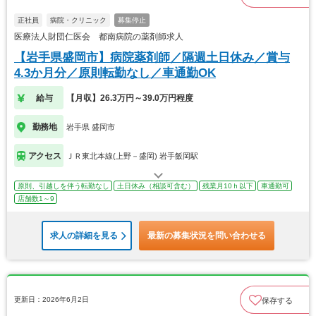
正社員
病院・クリニック
募集停止
医療法人財団仁医会 都南病院の薬剤師求人
【岩手県盛岡市】病院薬剤師／隔週土日休み／賞与
4.3か月分／原則転勤なし／車通勤OK
給与
【月収】26.3万円～39.0万円程度
勤務地
岩手県 盛岡市
アクセス
ＪＲ東北本線(上野－盛岡) 岩手飯岡駅
原則、引越しを伴う転勤なし
土日休み（相談可含む）
残業月10ｈ以下
車通勤可
店舗数1～9
求人の詳細を見る
最新の募集状況を問い合わせる
更新日：2026年6月2日
保存する