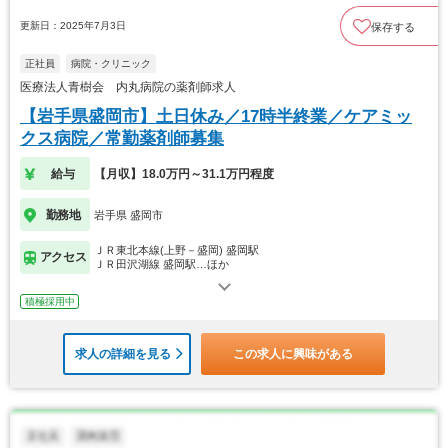
更新日：2025年7月3日
保存する
正社員
病院・クリニック
医療法人青樹会 内丸病院の薬剤師求人
【岩手県盛岡市】土日休み／17時半終業／ケアミッ
クス病院／常勤薬剤師募集
給与
【月収】18.0万円～31.1万円程度
勤務地
岩手県 盛岡市
ＪＲ東北本線(上野－盛岡) 盛岡駅
アクセス
ＪＲ田沢湖線 盛岡駅…ほか
積極採用中
求人の詳細を見る
この求人に興味がある