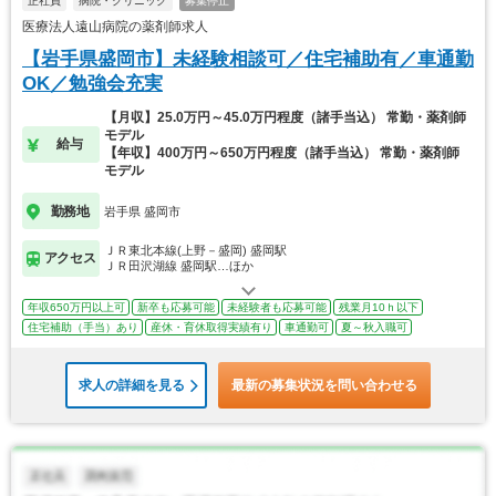
正社員
病院・クリニック
募集停止
医療法人遠山病院の薬剤師求人
【岩手県盛岡市】未経験相談可／住宅補助有／車通勤
OK／勉強会充実
【月収】25.0万円～45.0万円程度（諸手当込） 常勤・薬剤師
モデル
給与
【年収】400万円～650万円程度（諸手当込） 常勤・薬剤師
モデル
勤務地
岩手県 盛岡市
ＪＲ東北本線(上野－盛岡) 盛岡駅
アクセス
ＪＲ田沢湖線 盛岡駅…ほか
年収650万円以上可
新卒も応募可能
未経験者も応募可能
残業月10ｈ以下
住宅補助（手当）あり
産休・育休取得実績有り
車通勤可
夏～秋入職可
求人の詳細を見る
最新の募集状況を問い合わせる