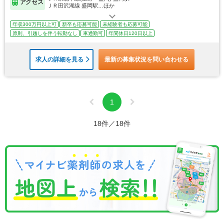
アクセス
ＪＲ田沢湖線 盛岡駅…ほか
年収300万円以上可
新卒も応募可能
未経験者も応募可能
原則、引越しを伴う転勤なし
車通勤可
年間休日120日以上
求人の詳細を見る
最新の募集状況を問い合わせる
1
18件／18件