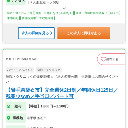
アクセス
ＪＲ大船渡線 一ノ関駅
年収550万円以上可
原則、引越しを伴う転勤なし
産休・育休取得実績有り
駅チカ
車通勤可
積極採用中
管理職候補
求人の詳細を見る
この求人に興味がある
更新日：2025年1月14日
保存する
パート・アルバイト
病院・クリニック
病院・クリニックの薬剤師求人（法人名非公開 ※詳細はお問合せくださ
い）
【岩手県釜石市】完全週休2日制／年間休日125日／
残業少なめ／手当◎／パート可
給与
【時給】1,800円～2,100円
勤務地
岩手県 釜石市