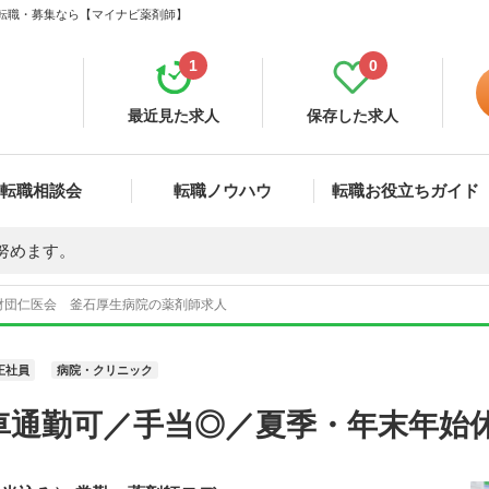
・転職・募集なら【マイナビ薬剤師】
1
0
最近見た求人
保存した求人
転職相談会
転職ノウハウ
転職お役立ちガイド
努めます。
財団仁医会 釜石厚生病院の薬剤師求人
正社員
病院・クリニック
車通勤可／手当◎／夏季・年末年始