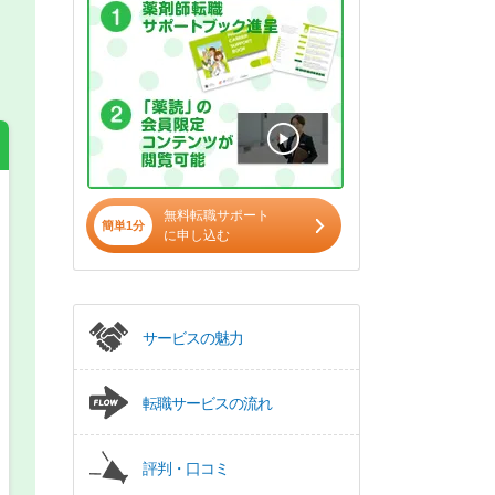
無料転職サポート
希望の働き方
簡単1分
必須
に申し込む
正社員
パート(週4日～5日)
サービスの魅力
転職サービスの流れ
評判・口コミ