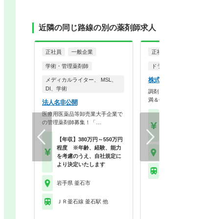
近隣の同じ路線の別の薬剤師求人
正社員
一般企業
正社員
学術・管理薬剤師
ドラッグストア（調剤併設
株式会社ツルハ 釜石店
メディカルライター、 MSL、
DI、学術
調剤＋OTCで成長！残業10
満＆休暇充実の大…
法人名非公開
医療用医薬品等卸売業大手企業で
【月収】18.0万円～28.
の管理薬剤師募集！「…
円程度
【年収】350万円～50
【年収】380万円～550万円
程度 ※年齢、経験、能力
岩手県 釜石市
を考慮のうえ、自社規定に
より決定いたします
ＪＲ釜石線 釜石駅 他
岩手県 釜石市
ＪＲ釜石線 釜石駅 他