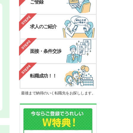
ご登録
STEP2
求人のご紹介
STEP3
面接・条件交渉
STEP4
転職成功！！
最後まで納得のいく転職先をお探しします。