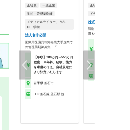
正社員
一般企業
正社員
学術・管理薬剤師
ドラッグストア（調剤併設
株式会社ツルハ 釜石店
メディカルライター、 MSL、
DI、学術
調剤＋OTCで成長！残業10
満＆休暇充実の大…
法人名非公開
医療用医薬品等卸売業大手企業で
【月収】18.0万円～28.
の管理薬剤師募集！「…
円程度
【年収】350万円～50
【年収】380万円～550万円
程度 ※年齢、経験、能力
岩手県 釜石市
を考慮のうえ、自社規定に
より決定いたします
ＪＲ釜石線 釜石駅 他
岩手県 釜石市
ＪＲ釜石線 釜石駅 他