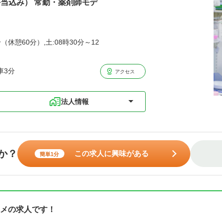
手当込み） 常勤・薬剤師モデ
（休憩60分）,土:08時30分～12
車3分
アクセス
法人情報
か？
この求人に興味がある
簡単1分
メの求人です！