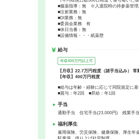
■服薬指導：無 ※入退院時の持参薬管理
■注射業務：無
■DI業務：無
■委員会業務 有
■休日当番：無
■設備情報・・・紙薬歴
給与
年収400万円以上可
【月収】22.7万円程度（諸手当込み） 
【年収】400万円程度
■給与は年齢・経験に応じて同院規定に基
■賞与：年2回 ■昇給：年1回
手当
通勤手当 住宅手当(23,000円) 残業
福利厚生
雇用保険、労災保険、健康保険、厚生年
駐車場、借り上げ社宅制度