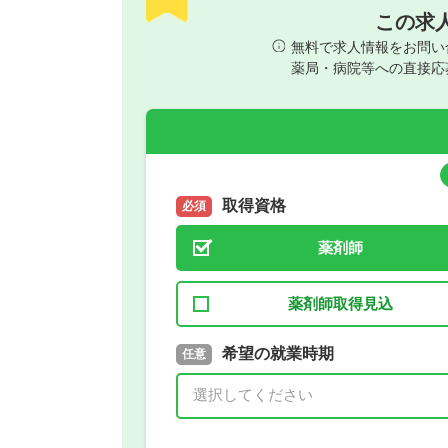
この求
無料で求人情報をお問い
薬局・病院等への直接応
取得資格
必須
薬剤師
薬剤師取得見込
取得予定年
希望の就業時期
必須
任意
年 3月