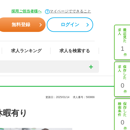
採用ご担当者様へ
マイページでできること
無料登録
ログイン
1
求人ランキング
求人を検索する
0
更新日：2025/01/14
求人番号：500866
休暇有り
0