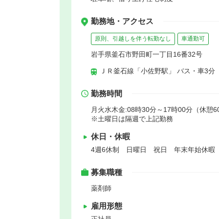
勤務地・アクセス
原則、引越しを伴う転勤なし
車通勤可
岩手県釜石市野田町一丁目16番32号
ＪＲ釜石線「小佐野駅」 バス・車3分
勤務時間
月火水木金:08時30分～17時00分（休憩6
※土曜日は隔週で上記勤務
休日・休暇
4週6休制 日曜日 祝日 年末年始休暇
募集職種
薬剤師
雇用形態
正社員