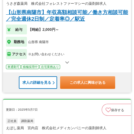
うさぎ森薬局 株式会社フォレストファーマシーの薬剤師求人
【山形県南陽市】年収高額相談可能／働き方相談可能
／完全週休2日制／定着率◎／駅近
給与
【時給】2,000円～
勤務地
山形県 南陽市
アクセス
※お問い合わせください
車通勤可
積極採用中
在宅業務あり
求人の詳細を見る
この求人に興味がある
更新日：2025年5月7日
保存する
正社員
調剤薬局
えぼし薬局 宮内店 株式会社メディカンパニーの薬剤師求人