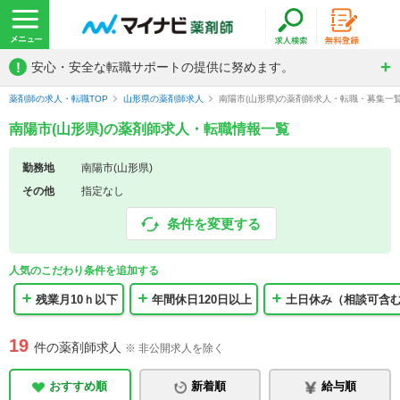
!
安心・安全な転職サポートの提供に努めます。
薬剤師の求人・転職TOP
山形県の薬剤師求人
南陽市(山形県)の薬剤師求人・転職・募集一
南陽市(山形県)の薬剤師求人・転職情報一覧
勤務地
南陽市(山形県)
その他
指定なし
条件を変更する
人気のこだわり条件を追加する
残業月10ｈ以下
年間休日120日以上
土日休み（相談可含
19
件の薬剤師求人
※ 非公開求人を除く
おすすめ順
新着順
給与順