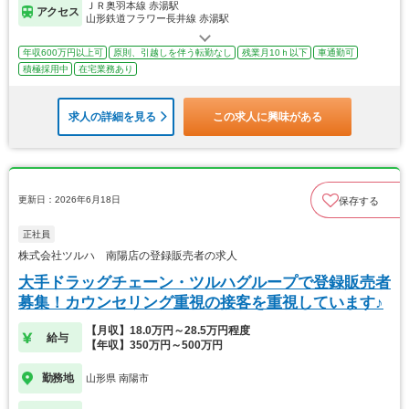
ＪＲ奥羽本線 赤湯駅
アクセス
山形鉄道フラワー長井線 赤湯駅
年収600万円以上可
原則、引越しを伴う転勤なし
残業月10ｈ以下
車通勤可
積極採用中
在宅業務あり
求人の詳細を見る
この求人に興味がある
更新日：2026年6月18日
保存する
正社員
株式会社ツルハ 南陽店の登録販売者の求人
大手ドラッグチェーン・ツルハグループで登録販売者
募集！カウンセリング重視の接客を重視しています♪
【月収】18.0万円～28.5万円程度
給与
【年収】350万円～500万円
勤務地
山形県 南陽市