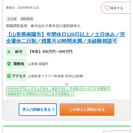
更新日：2025年6月11日
保存する
正社員
調剤薬局
南陽調剤薬局 株式会社大東本店の薬剤師求人
【山形県南陽市】年間休日120日以上／土日休み／完
全週休二日制／残業月10時間未満／未経験相談可
給与
【年収】450万円～600万円
勤務地
山形県 南陽市
アクセス
山形鉄道フラワー長井線 宮内(山形)駅
年収600万円以上可
土日休み（相談可含む）
残業月10ｈ以下
車通勤可
積極採用中
年間休日120日以上
在宅業務あり
求人の詳細を見る
この求人に興味がある