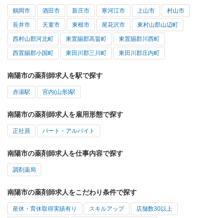
鶴岡市
酒田市
新庄市
寒河江市
上山市
村山市
長井市
天童市
東根市
尾花沢市
東村山郡山辺町
西村山郡河北町
東置賜郡高畠町
東置賜郡川西町
西置賜郡小国町
東田川郡三川町
東田川郡庄内町
南陽市の薬剤師求人を駅で探す
赤湯駅
宮内(山形)駅
南陽市の薬剤師求人を雇用形態で探す
正社員
パート・アルバイト
南陽市の薬剤師求人を仕事内容で探す
調剤薬局
南陽市の薬剤師求人をこだわり条件で探す
産休・育休取得実績有り
スキルアップ
店舗数30以上