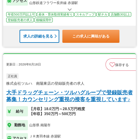
アクセス
山形鉄道フラワー長井線 赤湯駅
年収500万円以上可
産休・育休取得実績有り
スキルアップ
駅チカ
店舗数30以上
登録販売者の求人
積極採用中
求人の詳細を見る
この求人に興味がある
更新日：2026年6月18日
保存する
正社員
株式会社ツルハ 南陽東店の登録販売者の求人
大手ドラッグチェーン・ツルハグループで登録販売者
募集！カウンセリング重視の接客を重視しています♪
【月収】18.0万円～28.5万円程度
給与
【年収】350万円～500万円
勤務地
山形県 南陽市
ＪＲ奥羽本線 赤湯駅
アクセス