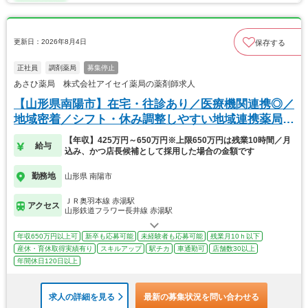
更新日：2026年8月4日
保存する
正社員
調剤薬局
募集停止
あさひ薬局 株式会社アイセイ薬局の薬剤師求人
【山形県南陽市】在宅・往診あり／医療機関連携◎／
地域密着／シフト・休み調整しやすい地域連携薬局で
す♪
【年収】425万円～650万円※上限650万円は残業10時間／月
給与
込み、かつ店長候補として採用した場合の金額です
勤務地
山形県 南陽市
ＪＲ奥羽本線 赤湯駅
アクセス
山形鉄道フラワー長井線 赤湯駅
年収650万円以上可
新卒も応募可能
未経験者も応募可能
残業月10ｈ以下
産休・育休取得実績有り
スキルアップ
駅チカ
車通勤可
店舗数30以上
年間休日120日以上
求人の詳細を見る
最新の募集状況を問い合わせる