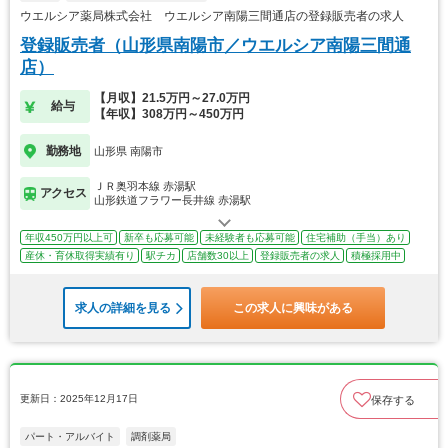
ウエルシア薬局株式会社 ウエルシア南陽三間通店の登録販売者の求人
登録販売者（山形県南陽市／ウエルシア南陽三間通
店）
【月収】21.5万円～27.0万円
給与
【年収】308万円～450万円
勤務地
山形県 南陽市
ＪＲ奥羽本線 赤湯駅
アクセス
山形鉄道フラワー長井線 赤湯駅
年収450万円以上可
新卒も応募可能
未経験者も応募可能
住宅補助（手当）あり
産休・育休取得実績有り
駅チカ
店舗数30以上
登録販売者の求人
積極採用中
求人の詳細を見る
この求人に興味がある
更新日：2025年12月17日
保存する
パート・アルバイト
調剤薬局