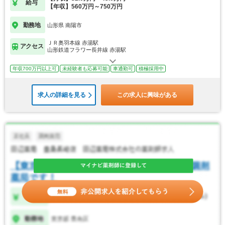
給与
【年収】560万円～750万円
勤務地
山形県 南陽市
ＪＲ奥羽本線 赤湯駅
アクセス
山形鉄道フラワー長井線 赤湯駅
年収700万円以上可
未経験者も応募可能
車通勤可
積極採用中
求人の詳細を見る
この求人に興味がある