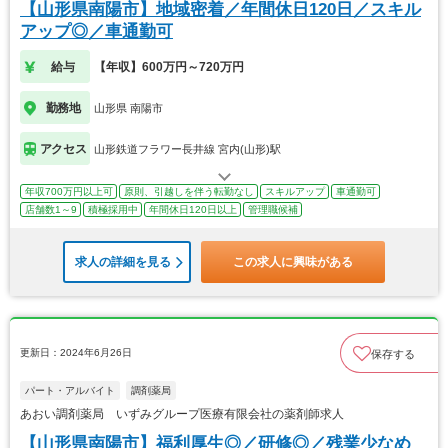
【山形県南陽市】地域密着／年間休日120日／スキル
アップ◎／車通勤可
給与
【年収】600万円～720万円
勤務地
山形県 南陽市
アクセス
山形鉄道フラワー長井線 宮内(山形)駅
年収700万円以上可
原則、引越しを伴う転勤なし
スキルアップ
車通勤可
店舗数1～9
積極採用中
年間休日120日以上
管理職候補
求人の詳細を見る
この求人に興味がある
更新日：2024年6月26日
保存する
パート・アルバイト
調剤薬局
あおい調剤薬局 いずみグループ医療有限会社の薬剤師求人
【山形県南陽市】福利厚生◎／研修◎／残業少なめ