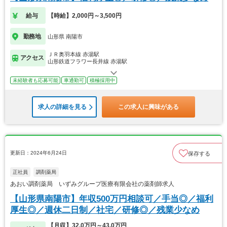
給与
【時給】2,000円～3,500円
勤務地
山形県 南陽市
ＪＲ奥羽本線 赤湯駅
アクセス
山形鉄道フラワー長井線 赤湯駅
未経験者も応募可能
車通勤可
積極採用中
求人の詳細を見る
この求人に興味がある
更新日：2024年6月24日
保存する
正社員
調剤薬局
あおい調剤薬局 いずみグループ医療有限会社の薬剤師求人
【山形県南陽市】年収500万円相談可／手当◎／福利
厚生◎／週休二日制／社宅／研修◎／残業少なめ
【月収】32.0万円～43.0万円