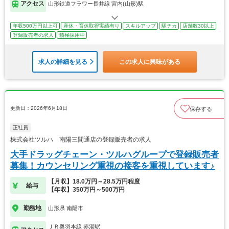
アクセス
山形鉄道フラワー長井線 宮内(山形)駅
年収500万円以上可
産休・育休取得実績有り
スキルアップ
駅チカ
店舗数30以上
登録販売者の求人
積極採用中
求人の詳細を見る
この求人に興味がある
更新日：2026年6月18日
保存する
正社員
株式会社ツルハ 南陽三間通店の登録販売者の求人
大手ドラッグチェーン・ツルハグループで登録販売者
募集！カウンセリング重視の接客を重視しています♪
【月収】18.0万円～28.5万円程度
給与
【年収】350万円～500万円
勤務地
山形県 南陽市
ＪＲ奥羽本線 赤湯駅