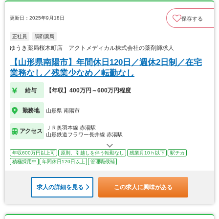
更新日：2025年9月18日
保存する
正社員
調剤薬局
ゆうき薬局桜木町店 アクトメディカル株式会社の薬剤師求人
【山形県南陽市】年間休日120日／週休2日制／在宅
業務なし／残業少なめ／転勤なし
給与
【年収】400万円～600万円程度
勤務地
山形県 南陽市
ＪＲ奥羽本線 赤湯駅
アクセス
山形鉄道フラワー長井線 赤湯駅
年収600万円以上可
原則、引越しを伴う転勤なし
残業月10ｈ以下
駅チカ
積極採用中
年間休日120日以上
管理職候補
求人の詳細を見る
この求人に興味がある