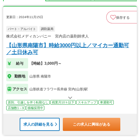
更新日：2024年11月15日
保存する
パート・アルバイト
調剤薬局
株式会社メディカンパニー 宮内店の薬剤師求人
【山形県南陽市】時給3000円以上／マイカー通勤可
／土日休み可
給与
【時給】3,000円～
勤務地
山形県 南陽市
アクセス
山形鉄道フラワー長井線 宮内(山形)駅
原則、引越しを伴う転勤なし
残業月10ｈ以下
スキルアップ
車通勤可
店舗数1～9
積極採用中
求人の詳細を見る
この求人に興味がある