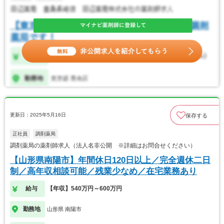
更新日：2025年5月16日
保存する
正社員
調剤薬局
調剤薬局の薬剤師求人（法人名非公開 ※詳細はお問合せください）
【山形県南陽市】年間休日120日以上／完全週休二日
制／高年収相談可能／残業少なめ／在宅業務あり
給与
【年収】540万円～600万円
勤務地
山形県 南陽市