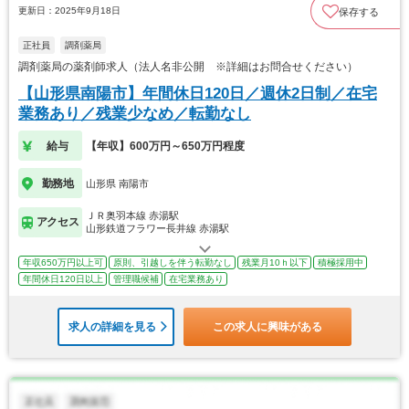
更新日：2025年9月18日
保存する
正社員
調剤薬局
調剤薬局の薬剤師求人（法人名非公開 ※詳細はお問合せください）
【山形県南陽市】年間休日120日／週休2日制／在宅
業務あり／残業少なめ／転勤なし
給与
【年収】600万円～650万円程度
勤務地
山形県 南陽市
ＪＲ奥羽本線 赤湯駅
アクセス
山形鉄道フラワー長井線 赤湯駅
年収650万円以上可
原則、引越しを伴う転勤なし
残業月10ｈ以下
積極採用中
年間休日120日以上
管理職候補
在宅業務あり
求人の詳細を見る
この求人に興味がある