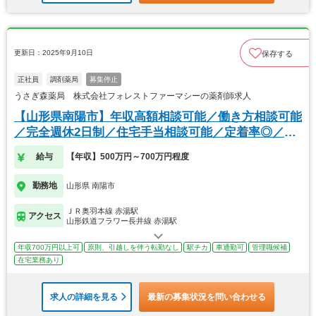
更新日：2025年9月10日
保存する
正社員
調剤薬局
募集停止
うさぎ森薬局 株式会社フォレストファーマシーの薬剤師求人
【山形県南陽市】年収高額相談可能／働き方相談可能
／完全週休2日制／住宅手当相談可能／定着率◎／駅
近
給与
【年収】500万円～700万円程度
勤務地
山形県 南陽市
ＪＲ奥羽本線 赤湯駅
アクセス
山形鉄道フラワー長井線 赤湯駅
年収700万円以上可
原則、引越しを伴う転勤なし
駅チカ
車通勤可
管理職候補
在宅業務あり
求人の詳細を見る
最新の募集状況を問い合わせる