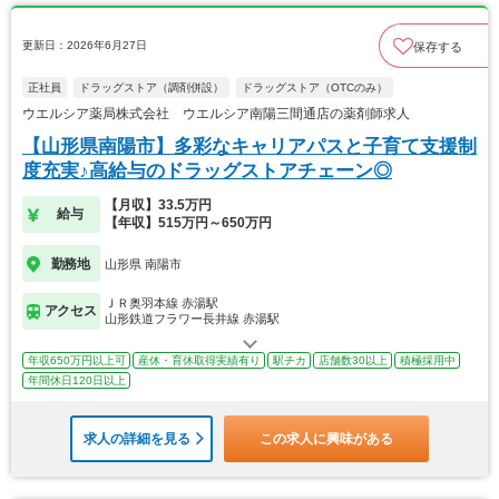
更新日：2026年6月27日
保存する
正社員
ドラッグストア（調剤併設）
ドラッグストア（OTCのみ）
ウエルシア薬局株式会社 ウエルシア南陽三間通店の薬剤師求人
【山形県南陽市】多彩なキャリアパスと子育て支援制
度充実♪高給与のドラッグストアチェーン◎
【月収】33.5万円
給与
【年収】515万円～650万円
勤務地
山形県 南陽市
ＪＲ奥羽本線 赤湯駅
アクセス
山形鉄道フラワー長井線 赤湯駅
年収650万円以上可
産休・育休取得実績有り
駅チカ
店舗数30以上
積極採用中
年間休日120日以上
求人の詳細を見る
この求人に興味がある