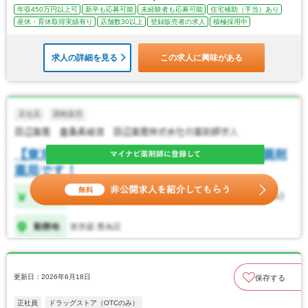
年収450万円以上可
新卒も応募可能
未経験者も応募可能
住宅補助（手当）あり
産休・育休取得実績有り
店舗数30以上
登録販売者の求人
積極採用中
求人の詳細を見る
この求人に興味がある
更新日：2026年6月18日
保存する
正社員
ドラッグストア（OTCのみ）