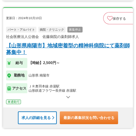
更新日：2024年10月10日
保存する
パート・アルバイト
病院・クリニック
募集停止
社会医療法人公徳会 佐藤病院の薬剤師求人
【山形県南陽市】地域密着型の精神科病院にて薬剤師
募集中！
給与
【時給】2,500円～
勤務地
山形県 南陽市
ＪＲ奥羽本線 赤湯駅
アクセス
山形鉄道フラワー長井線 赤湯駅
車通勤可
求人の詳細を見る
最新の募集状況を問い合わせる