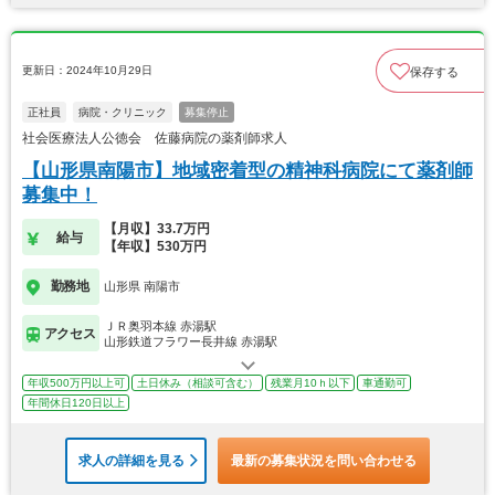
更新日：2024年10月29日
保存する
正社員
病院・クリニック
募集停止
社会医療法人公徳会 佐藤病院の薬剤師求人
【山形県南陽市】地域密着型の精神科病院にて薬剤師
募集中！
【月収】33.7万円
給与
【年収】530万円
勤務地
山形県 南陽市
ＪＲ奥羽本線 赤湯駅
アクセス
山形鉄道フラワー長井線 赤湯駅
年収500万円以上可
土日休み（相談可含む）
残業月10ｈ以下
車通勤可
年間休日120日以上
求人の詳細を見る
最新の募集状況を問い合わせる