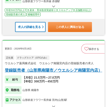
山形鉄道フラワー長井線 赤湯駅
年収500万円以上可
産休・育休取得実績有り
スキルアップ
店舗数30以上
登録販売者の求人
積極採用中
求人の詳細を見る
この求人に興味がある
更新日：2026年6月18日
保存する
正社員
ドラッグストア（OTCのみ）
ウエルシア薬局株式会社 ウエルシア南陽宮内店の登録販売者の求人
登録販売者（山形県南陽市／ウエルシア南陽宮内店）
【月収】21.5万円～27.0万円
給与
【年収】308万円～450万円
勤務地
山形県 南陽市
アクセス
山形鉄道フラワー長井線 宮内(山形)駅