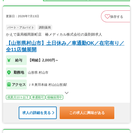
更新日：2026年7月13日
保存する
パート・アルバイト
調剤薬局
かえで薬局楯岡新町店 椿メディカル株式会社の薬剤師求人
【山形県村山市】土日休み／車通勤OK／在宅有り／
全11店舗展開
給与
【時給】2,000円～
勤務地
山形県 村山市
アクセス
ＪＲ奥羽本線 村山(山形)駅
残業月10ｈ以下
車通勤可
積極採用中
求人の詳細を見る
この求人に興味がある