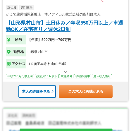
正社員
調剤薬局
かえで薬局楯岡新町店 椿メディカル株式会社の薬剤師求人
【山形県村山市】土日休み／年収550万円以上／車通
勤OK／在宅有り／週休2日制
給与
【年収】500万円～700万円
勤務地
山形県 村山市
アクセス
ＪＲ奥羽本線 村山(山形)駅
年収700万円以上可
残業月10ｈ以下
車通勤可
積極採用中
夏～秋入職可
求人の詳細を見る
この求人に興味がある