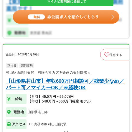
更新日：2026年5月26日
保存する
正社員
調剤薬局
村山駅西調剤薬局 有限会社カズキ企画の薬剤師求人
【山形県村山市】年収600万円相談可／残業少なめ／
パート可／マイカーOK／未経験OK
【月収】45.0万円～55.0万円
給与
【年収】540万円～660万円程度 モデル
勤務地
山形県 村山市
アクセス
ＪＲ奥羽本線 村山(山形)駅