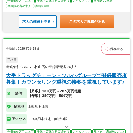
年収500万円以上可
産休・育休取得実績有り
スキルアップ
店舗数30以上
登録販売者の求人
積極採用中
求人の詳細を見る
この求人に興味がある
更新日：2026年6月18日
保存する
正社員
株式会社ツルハ 村山店の登録販売者の求人
大手ドラッグチェーン・ツルハグループで登録販売者
募集！カウンセリング重視の接客を重視しています♪
【月収】18.0万円～28.5万円程度
給与
【年収】350万円～500万円
勤務地
山形県 村山市
アクセス
ＪＲ奥羽本線 村山(山形)駅
年収500万円以上可
産休・育休取得実績有り
スキルアップ
駅チカ
店舗数30以上