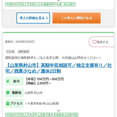
年収650万円以上可
駅チカ
積極採用中
夏～秋入職可
求人の詳細を見る
この求人に興味がある
更新日：2026年5月26日
保存する
正社員
調剤薬局
調剤薬局の薬剤師求人（法人名非公開 ※詳細はお問合せください）
【山形県村山市】高額年収相談可／独立支援有り／社
宅／残業少なめ／週休2日制
【年収】550万円～800万円
給与
【時給】2,000円～
勤務地
山形県 村山市
アクセス
ＪＲ奥羽本線 村山(山形)駅
年収800万円以上可
新卒も応募可能
未経験者も応募可能