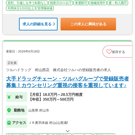
原則、引越しを伴う転勤なし
残業月10ｈ以下
車通勤可
積極採用中
夏～秋入職可
年間休日120日以上
管理職候補
求人の詳細を見る
この求人に興味がある
更新日：2026年6月18日
保存する
正社員
ツルハドラッグ 村山西店 株式会社ツルハの登録販売者の求人
大手ドラッグチェーン・ツルハグループで登録販売者
募集！カウンセリング重視の接客を重視しています♪
【月収】18.0万円～28.5万円程度
給与
【年収】350万円～500万円
勤務地
山形県 村山市
アクセス
ＪＲ奥羽本線 村山(山形)駅