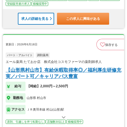
登録販売者の求人
積極採用中
求人の詳細を見る
この求人に興味がある
更新日：2026年6月18日
保存する
パート・アルバイト
調剤薬局
エール薬局 たておか店 株式会社コスモファーマの薬剤師求人
【山形県村山市】有給休暇取得率◎／福利厚生研修充
実／パート可／キャリアパス豊富
給与
【時給】2,000円～2,500円
勤務地
山形県 村山市
アクセス
ＪＲ奥羽本線 村山(山形)駅
原則、引越しを伴う転勤なし
店舗数30以上
積極採用中