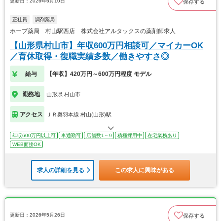
更新日：2026年6月10日
保存する
正社員
調剤薬局
ホープ薬局 村山駅西店 株式会社アルタックスの薬剤師求人
【山形県村山市】年収600万円相談可／マイカーOK
／育休取得・復職実績多数／働きやすさ◎
給与
【年収】420万円～600万円程度 モデル
勤務地
山形県 村山市
アクセス
ＪＲ奥羽本線 村山(山形)駅
年収600万円以上可
車通勤可
店舗数1～9
積極採用中
在宅業務あり
WEB面接OK
求人の詳細を見る
この求人に興味がある
更新日：2026年5月26日
保存する