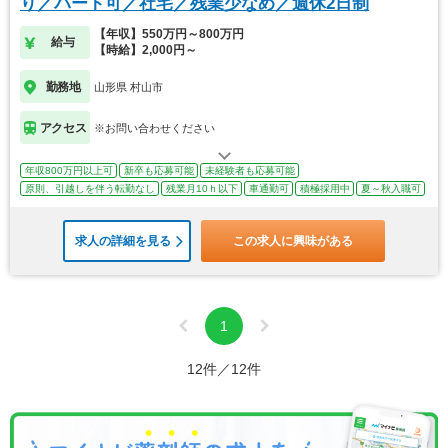
り／パート可／社宅／残業少なめ／週休2日制
【年収】550万円～800万円
給与
【時給】2,000円～
勤務地
山形県 村山市
アクセス
※お問い合わせください
年収800万円以上可
新卒も応募可能
未経験者も応募可能
原則、引越しを伴う転勤なし
残業月10ｈ以下
車通勤可
積極採用中
夏～秋入職可
求人の詳細を見る
この求人に興味がある
1
12件／12件