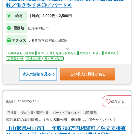
数／働きやすさ◎／パート可
給与
【時給】2,000円～2,500円
勤務地
山形県 村山市
アクセス
ＪＲ奥羽本線 村山(山形)駅
未経験者も応募可能
原則、引越しを伴う転勤なし
残業月10ｈ以下
車通勤可
店舗数1～9
積極採用中
夏～秋入職可
求人の詳細を見る
この求人に興味がある
更新日：2026年5月26日
保存する
正社員
契約社員・嘱託社員
パート・アルバイト
調剤薬局
調剤薬局の薬剤師求人（法人名非公開 ※詳細はお問合せください）
【山形県村山市】 年収700万円相談可／独立支援有