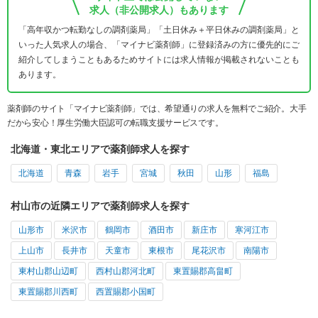
求人（非公開求人）もあります
「高年収かつ転勤なしの調剤薬局」「土日休み＋平日休みの調剤薬局」と
いった人気求人の場合、「マイナビ薬剤師」に登録済みの方に優先的にご
紹介してしまうこともあるためサイトには求人情報が掲載されないことも
あります。
薬剤師のサイト「マイナビ薬剤師」では、希望通りの求人を無料でご紹介。大手
だから安心！厚生労働大臣認可の転職支援サービスです。
北海道・東北エリアで薬剤師求人を探す
北海道
青森
岩手
宮城
秋田
山形
福島
村山市の近隣エリアで薬剤師求人を探す
山形市
米沢市
鶴岡市
酒田市
新庄市
寒河江市
上山市
長井市
天童市
東根市
尾花沢市
南陽市
東村山郡山辺町
西村山郡河北町
東置賜郡高畠町
東置賜郡川西町
西置賜郡小国町