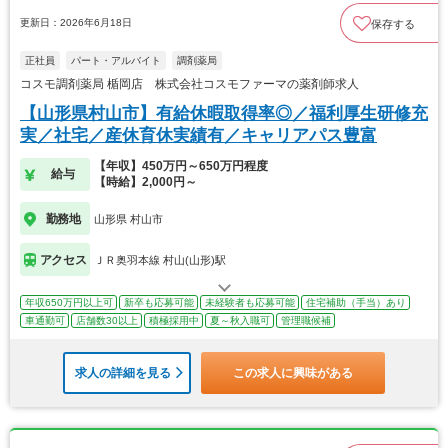
更新日：2026年6月18日
保存する
正社員
パート・アルバイト
調剤薬局
コスモ調剤薬局 楯岡店 株式会社コスモファーマの薬剤師求人
【山形県村山市】有給休暇取得率◎／福利厚生研修充
実／社宅／産休育休実績有／キャリアパス豊富
【年収】450万円～650万円程度
給与
【時給】2,000円～
勤務地
山形県 村山市
アクセス
ＪＲ奥羽本線 村山(山形)駅
年収650万円以上可
新卒も応募可能
未経験者も応募可能
住宅補助（手当）あり
車通勤可
店舗数30以上
積極採用中
夏～秋入職可
管理職候補
求人の詳細を見る
この求人に興味がある