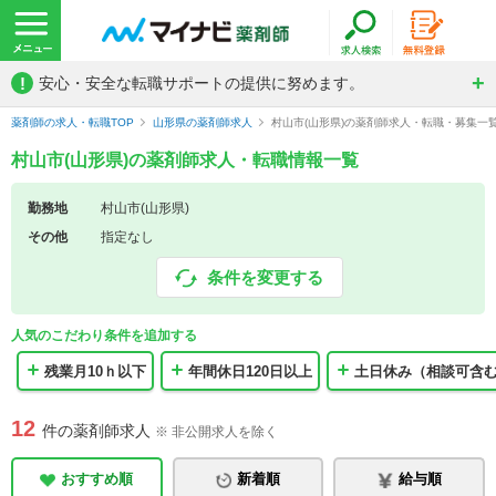
!
安心・安全な転職サポートの提供に努めます。
薬剤師の求人・転職TOP
山形県の薬剤師求人
村山市(山形県)の薬剤師求人・転職・募集一
村山市(山形県)の薬剤師求人・転職情報一覧
勤務地
村山市(山形県)
その他
指定なし
条件を変更する
人気のこだわり条件を追加する
残業月10ｈ以下
年間休日120日以上
土日休み（相談可含
12
件の薬剤師求人
※ 非公開求人を除く
おすすめ順
新着順
給与順