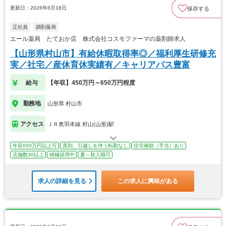
更新日：2026年6月18日
保存する
正社員
調剤薬局
エール薬局 たておか店 株式会社コスモファーマの薬剤師求人
【山形県村山市】有給休暇取得率◎／福利厚生研修充
実／社宅／産休育休実績有／キャリアパス豊富
給与
【年収】450万円～650万円程度
勤務地
山形県 村山市
アクセス
ＪＲ奥羽本線 村山(山形)駅
年収650万円以上可
原則、引越しを伴う転勤なし
住宅補助（手当）あり
店舗数30以上
積極採用中
夏～秋入職可
求人の詳細を見る
この求人に興味がある