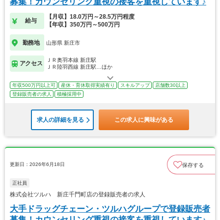
募集！カウンセリング重視の接客を重視しています♪
【月収】18.0万円～28.5万円程度
給与
【年収】350万円～500万円
勤務地
山形県 新庄市
ＪＲ奥羽本線 新庄駅
アクセス
ＪＲ陸羽西線 新庄駅…ほか
年収500万円以上可
産休・育休取得実績有り
スキルアップ
店舗数30以上
登録販売者の求人
積極採用中
求人の詳細を見る
この求人に興味がある
更新日：2026年6月18日
保存する
正社員
株式会社ツルハ 新庄千門町店の登録販売者の求人
大手ドラッグチェーン・ツルハグループで登録販売者
募集！カウンセリング重視の接客を重視しています♪