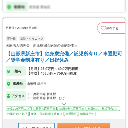
更新日：2026年5月19日
保存する
正社員
病院・クリニック
医療法人徳洲会 新庄徳洲会病院の薬剤師求人
【山形県新庄市】独身寮完備／託児所有り／車通勤可
／奨学金制度有り／日祝休み
【月収】26.0万円～49.0万円程度
給与
【年収】403万円～759万円程度
勤務地
山形県 新庄市
ＪＲ奥羽本線 新庄駅
アクセス
ＪＲ陸羽西線 新庄駅…ほか
年収700万円以上可
新卒も応募可能
未経験者も応募可能
土日休み（相談可含む）
残業月10ｈ以下
産休・育休取得実績有り
車通勤可
積極採用中