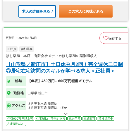
求人の詳細を見る
この求人に興味がある
更新日：2026年8月4日
保存する
正社員
調剤薬局
ほし薬局 本店 有限会社メディカほし薬局の薬剤師求人
【山形県／新庄市】土日休み月2回！完全週休二日制
◎居宅在宅訪問のスキルが学べる求人＜正社員＞
給与
【年収】450万円～600万円程度※モデル
勤務地
山形県 新庄市
ＪＲ奥羽本線 新庄駅
アクセス
ＪＲ陸羽西線 新庄駅…ほか
年収600万円以上可
住宅補助（手当）あり
総合門前
車通勤可
積極採用中
在宅業務あり