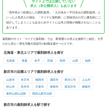
サイト上では公開していない
求人（非公開求人）もあります
「高年収かつ転勤なしの調剤薬局」「土日休み＋平日休みの調剤薬局」と
いった人気求人の場合、「マイナビ薬剤師」に登録済みの方に優先的にご
紹介してしまうこともあるためサイトには求人情報が掲載されないことも
あります。
薬剤師のサイト「マイナビ薬剤師」では、希望通りの求人を無料でご紹介。大手
だから安心！厚生労働大臣認可の転職支援サービスです。
北海道・東北エリアで薬剤師求人を探す
北海道
青森
岩手
宮城
秋田
山形
福島
新庄市の近隣エリアで薬剤師求人を探す
山形市
米沢市
鶴岡市
酒田市
寒河江市
上山市
村山市
長井市
天童市
東根市
尾花沢市
南陽市
東村山郡山辺町
西村山郡河北町
新庄市の薬剤師求人を駅で探す