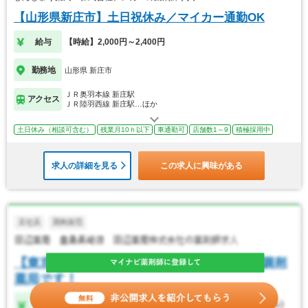
【山形県新庄市】土日祝休み／マイカー通勤OK
給与
【時給】2,000円～2,400円
勤務地
山形県 新庄市
ＪＲ奥羽本線 新庄駅
アクセス
ＪＲ陸羽西線 新庄駅…ほか
土日休み（相談可含む）
残業月10ｈ以下
車通勤可
店舗数1～9
積極採用中
求人の詳細を見る
この求人に興味がある