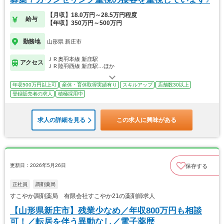
【月収】18.0万円～28.5万円程度
給与
【年収】350万円～500万円
勤務地
山形県 新庄市
ＪＲ奥羽本線 新庄駅
アクセス
ＪＲ陸羽西線 新庄駅…ほか
年収500万円以上可
産休・育休取得実績有り
スキルアップ
店舗数30以上
登録販売者の求人
積極採用中
求人の詳細を見る
この求人に興味がある
更新日：2026年5月26日
保存する
正社員
調剤薬局
すこやか調剤薬局 有限会社すこやか21の薬剤師求人
【山形県新庄市】残業少なめ／年収800万円も相談
可！／転居を伴う異動なし／電子薬歴