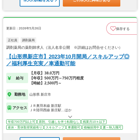
更新日：2026年5月26日
保存する
正社員
調剤薬局
調剤薬局の薬剤師求人（法人名非公開 ※詳細はお問合せください）
【山形県新庄市】2023年10月開局／スキルアップ◎
／福利厚生充実／車通勤可能
【月収】38.0万円
給与
【年収】500万円～750万円程度
【時給】2,500円～
勤務地
山形県 新庄市
ＪＲ奥羽本線 新庄駅
アクセス
ＪＲ陸羽西線 新庄駅…ほか
年収700万円以上可
原則、引越しを伴う転勤なし
残業月10ｈ以下
産休・育休取得実績有り
スキルアップ
車通勤可
積極採用中
夏～秋入職可