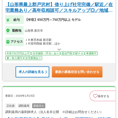
【山形県最上郡戸沢村】借り上げ社宅完備／駅近／在
宅業務あり／高年収相談可／スキルアップ◎／地域密
着
給与
【年収】650万円～750万円以上 モデル
勤務地
山形県 新庄市
ＪＲ奥羽本線 新庄駅
アクセス
ＪＲ陸羽西線 新庄駅…ほか
年収700万円以上可
住宅補助（手当）あり
総合門前
駅チカ
車通勤可
夏～秋入職可
在宅業務あり
求人の詳細を見る
最新の募集状況を問い合わせる
更新日：2026年1月15日
保存する
正社員
調剤薬局
募集停止
調剤薬局の薬剤師求人（法人名非公開 ※詳細はお問合せください）