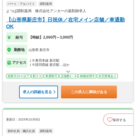
パート・アルバイト
調剤薬局
よつば調剤薬局 株式会社アンカーの薬剤師求人
【山形県新庄市】日祝休／在宅メイン店舗／車通勤
OK
給与
【時給】2,000円～3,000円
勤務地
山形県 新庄市
ＪＲ奥羽本線 新庄駅
アクセス
ＪＲ陸羽西線 新庄駅…ほか
残業月10ｈ以下
駅チカ
車通勤可
店舗数1～9
積極採用中
在宅業務あり
求人の詳細を見る
この求人に興味がある
更新日：2025年10月8日
保存する
契約社員・嘱託社員
調剤薬局