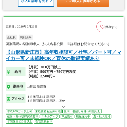
求人の詳細を見る
この求人に興味がある
更新日：2026年5月26日
保存する
正社員
調剤薬局
調剤薬局の薬剤師求人（法人名非公開 ※詳細はお問合せください）
【山形県新庄市】高年収相談可／社宅／パート可／マ
イカー可／未経験OK／育休の取得実績あり
【月収】38.0万円以上
給与
【年収】500万円～750万円程度
【時給】2,500円～
勤務地
山形県 新庄市
ＪＲ奥羽本線 新庄駅
アクセス
ＪＲ陸羽西線 新庄駅…ほか
年収700万円以上可
未経験者も応募可能
原則、引越しを伴う転勤なし
産休・育休取得実績有り
スキルアップ
車通勤可
積極採用中
夏～秋入職可
年間休日120日以上
在宅業務あり