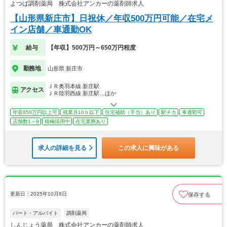
よつば調剤薬局 株式会社アンカーの薬剤師求人
【山形県新庄市】日祝休／年収500万円可能／在宅メ
イン店舗／車通勤OK
給与
【年収】500万円～650万円程度
勤務地
山形県 新庄市
ＪＲ奥羽本線 新庄駅
アクセス
ＪＲ陸羽西線 新庄駅…ほか
年収650万円以上可
残業月10ｈ以下
住宅補助（手当）あり
駅チカ
車通勤可
店舗数1～9
積極採用中
在宅業務あり
求人の詳細を見る
この求人に興味がある
更新日：2025年10月8日
保存する
パート・アルバイト
調剤薬局
しんじょう薬局 株式会社アンカーの薬剤師求人