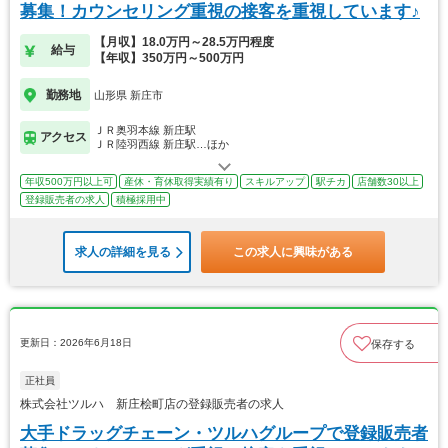
募集！カウンセリング重視の接客を重視しています♪
【月収】18.0万円～28.5万円程度
給与
【年収】350万円～500万円
勤務地
山形県 新庄市
ＪＲ奥羽本線 新庄駅
アクセス
ＪＲ陸羽西線 新庄駅…ほか
年収500万円以上可
産休・育休取得実績有り
スキルアップ
駅チカ
店舗数30以上
登録販売者の求人
積極採用中
求人の詳細を見る
この求人に興味がある
更新日：2026年6月18日
保存する
正社員
株式会社ツルハ 新庄桧町店の登録販売者の求人
大手ドラッグチェーン・ツルハグループで登録販売者