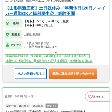
あじさい薬局 株式会社エムズラインの薬剤師求人
【山形県新庄市】土日祝休み／年間休日120日／マイ
カー通勤OK／福利厚生◎／経験不問
【月収】55.0万円～60.0万円程度
給与
【年収】660万円以上
勤務地
山形県 新庄市
ＪＲ奥羽本線 新庄駅
アクセス
ＪＲ陸羽西線 新庄駅…ほか
年収650万円以上可
未経験者も応募可能
原則、引越しを伴う転勤なし
土日休み（相談可含む）
残業月10ｈ以下
車通勤可
年間休日120日以上
求人の詳細を見る
最新の募集状況を問い合わせる
更新日：2025年7月14日
保存する
契約社員・嘱託社員
調剤薬局
募集停止
よつば調剤薬局 宮内町店 株式会社アンカーの薬剤師求人