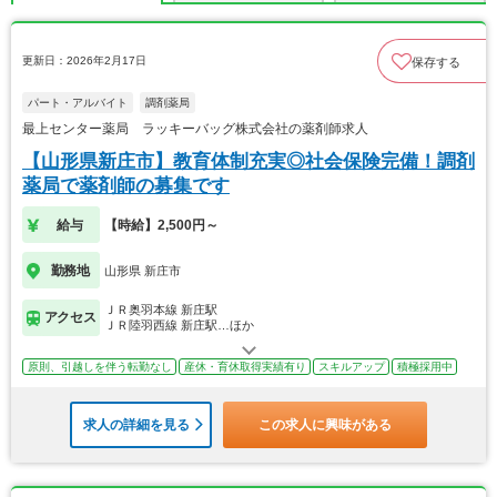
更新日：2026年2月17日
保存する
パート・アルバイト
調剤薬局
最上センター薬局 ラッキーバッグ株式会社の薬剤師求人
【山形県新庄市】教育体制充実◎社会保険完備！調剤
薬局で薬剤師の募集です
給与
【時給】2,500円～
勤務地
山形県 新庄市
ＪＲ奥羽本線 新庄駅
アクセス
ＪＲ陸羽西線 新庄駅…ほか
原則、引越しを伴う転勤なし
産休・育休取得実績有り
スキルアップ
積極採用中
求人の詳細を見る
この求人に興味がある