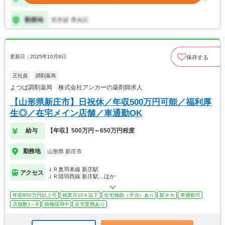
更新日：2025年10月8日
保存する
正社員
調剤薬局
よつば調剤薬局 株式会社アンカーの薬剤師求人
【山形県新庄市】日祝休／年収500万円可能／福利厚
生◎／在宅メイン店舗／車通勤OK
給与
【年収】500万円～650万円程度
勤務地
山形県 新庄市
ＪＲ奥羽本線 新庄駅
アクセス
ＪＲ陸羽西線 新庄駅…ほか
年収650万円以上可
残業月10ｈ以下
住宅補助（手当）あり
駅チカ
車通勤可
店舗数1～9
積極採用中
在宅業務あり