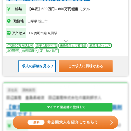
給与
【年収】600万円～800万円程度 モデル
勤務地
山形県 新庄市
アクセス
ＪＲ奥羽本線 泉田駅
年収800万円以上可
新卒も応募可能
未経験者も応募可能
残業月10ｈ以下
車通勤可
積極採用中
夏～秋入職可
求人の詳細を見る
この求人に興味がある