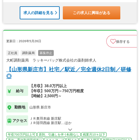
求人の詳細を見る
この求人に興味がある
更新日：2026年5月26日
保存する
正社員
調剤薬局
募集停止
大町調剤薬局 ラッキーバッグ株式会社の薬剤師求人
【山形県新庄市】社宅／駅近／完全週休2日制／研修
◎
【月収】38.0万円以上
給与
【年収】500万円～750万円程度
【時給】2,500円～
勤務地
山形県 新庄市
ＪＲ奥羽本線 新庄駅
アクセス
ＪＲ陸羽西線 新庄駅…ほか
年収700万円以上可
原則、引越しを伴う転勤なし
残業月10ｈ以下