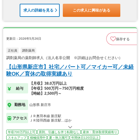
求人の詳細を見る
この求人に興味がある
更新日：2026年5月26日
保存する
正社員
調剤薬局
調剤薬局の薬剤師求人（法人名非公開 ※詳細はお問合せください）
【山形県新庄市】社宅／パート可／マイカー可／未経
験OK／育休の取得実績あり
【月収】38.0万円以上
給与
【年収】500万円～750万円程度
【時給】2,500円～
勤務地
山形県 新庄市
ＪＲ奥羽本線 新庄駅
アクセス
ＪＲ陸羽西線 新庄駅…ほか
年収700万円以上可
原則、引越しを伴う転勤なし
産休・育休取得実績有り
スキルアップ
積極採用中
夏～秋入職可
年間休日120日以上