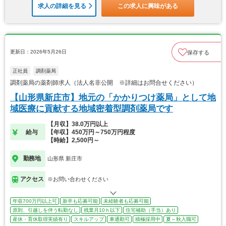
求人の詳細を見る
この求人に興味がある
更新日：2026年5月26日
保存する
正社員
調剤薬局
調剤薬局の薬剤師求人（法人名非公開 ※詳細はお問合せください）
【山形県新庄市】地元の「かかりつけ薬局」として地
域医療に貢献する地域密着型調剤薬局です
【月収】38.0万円以上
給与
【年収】450万円～750万円程度
【時給】2,500円～
勤務地
山形県 新庄市
アクセス
※お問い合わせください
年収700万円以上可
新卒も応募可能
未経験者も応募可能
原則、引越しを伴う転勤なし
残業月10ｈ以下
住宅補助（手当）あり
産休・育休取得実績有り
スキルアップ
車通勤可
積極採用中
夏～秋入職可