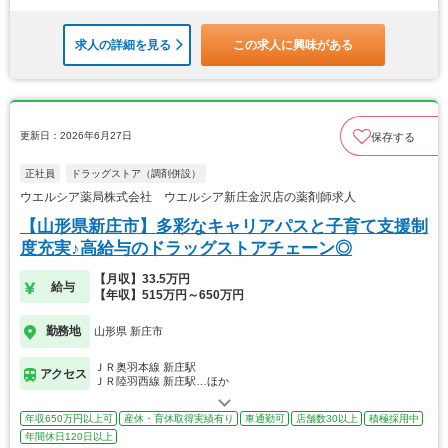
求人の詳細を見る
この求人に興味がある
更新日：2026年6月27日
保存する
正社員
ドラッグストア（調剤併設）
ウエルシア薬局株式会社 ウエルシア新庄金沢店の薬剤師求人
【山形県新庄市】多彩なキャリアパスと子育て支援制
度充実♪高給与のドラッグストアチェーン◎
【月収】33.5万円
給与
【年収】515万円～650万円
勤務地
山形県 新庄市
ＪＲ奥羽本線 新庄駅
アクセス
ＪＲ陸羽西線 新庄駅…ほか
年収650万円以上可
産休・育休取得実績有り
車通勤可
店舗数30以上
積極採用中
年間休日120日以上