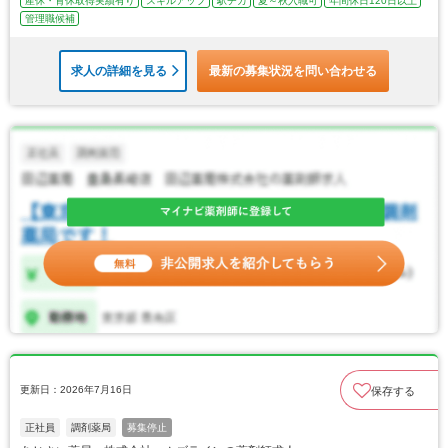
産休・育休取得実績有り
スキルアップ
駅チカ
夏～秋入職可
年間休日120日以上
管理職候補
求人の詳細を見る
最新の募集状況を問い合わせる
更新日：2026年7月16日
保存する
正社員
調剤薬局
募集停止