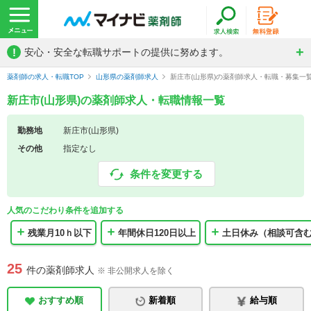
!
安心・安全な転職サポートの提供に努めます。
薬剤師の求人・転職TOP
山形県の薬剤師求人
新庄市(山形県)の薬剤師求人・転職・募集一
新庄市(山形県)の薬剤師求人・転職情報一覧
勤務地
新庄市(山形県)
その他
指定なし
条件を変更する
人気のこだわり条件を追加する
残業月10ｈ以下
年間休日120日以上
土日休み（相談可含
25
件の薬剤師求人
※ 非公開求人を除く
おすすめ順
新着順
給与順