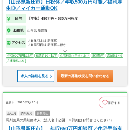
【山形県新庄市】日祝休／年収500万円可能／福利厚
生◎／マイカー通勤OK
給与
【年収】480万円～630万円程度
勤務地
山形県 新庄市
ＪＲ奥羽本線 新庄駅
アクセス
ＪＲ陸羽西線 新庄駅…ほか
年収600万円以上可
残業月10ｈ以下
住宅補助（手当）あり
車通勤可
店舗数1～9
在宅業務あり
求人の詳細を見る
最新の募集状況を問い合わせる
更新日：2026年5月26日
保存する
正社員
調剤薬局
募集停止
調剤薬局の薬剤師求人（法人名非公開 ※詳細はお問合せください）
【山形県新庄市】 年収650万円相談可／住宅手当有