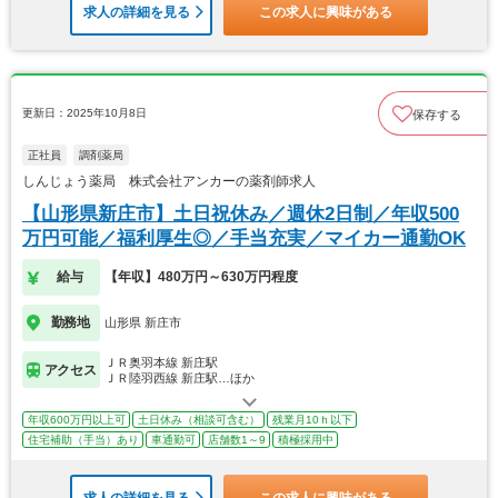
求人の詳細を見る
この求人に興味がある
更新日：2025年10月8日
保存する
正社員
調剤薬局
しんじょう薬局 株式会社アンカーの薬剤師求人
【山形県新庄市】土日祝休み／週休2日制／年収500
万円可能／福利厚生◎／手当充実／マイカー通勤OK
給与
【年収】480万円～630万円程度
勤務地
山形県 新庄市
ＪＲ奥羽本線 新庄駅
アクセス
ＪＲ陸羽西線 新庄駅…ほか
年収600万円以上可
土日休み（相談可含む）
残業月10ｈ以下
住宅補助（手当）あり
車通勤可
店舗数1～9
積極採用中
求人の詳細を見る
この求人に興味がある