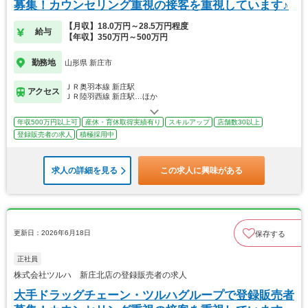
募集！カウンセリング重視の接客を重視しています♪
【月収】18.0万円～28.5万円程度
給与
【年収】350万円～500万円
勤務地
山形県 新庄市
ＪＲ奥羽本線 新庄駅
アクセス
ＪＲ陸羽西線 新庄駅…ほか
年収500万円以上可
産休・育休取得実績有り
スキルアップ
店舗数30以上
登録販売者の求人
積極採用中
求人の詳細を見る
この求人に興味がある
更新日：2026年6月18日
保存する
正社員
株式会社ツルハ 新庄北店の登録販売者の求人
大手ドラッグチェーン・ツルハグループで登録販売者