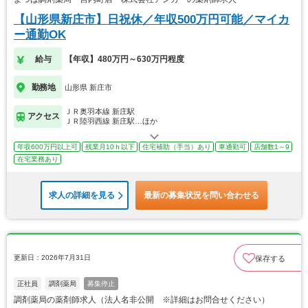
【山形県新庄市】日祝休／年収500万円可能／マイカ
ー通勤OK
給与
【年収】480万円～630万円程度
勤務地
山形県 新庄市
ＪＲ奥羽本線 新庄駅
アクセス
ＪＲ陸羽西線 新庄駅…ほか
年収600万円以上可
残業月10ｈ以下
住宅補助（手当）あり
車通勤可
店舗数1～9
在宅業務あり
求人の詳細を見る
最新の募集状況を問い合わせる
更新日：2026年7月31日
保存する
正社員
調剤薬局
募集停止
調剤薬局の薬剤師求人（法人名非公開 ※詳細はお問合せください）