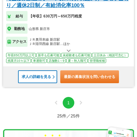
り／週休2日制／有給消化率100％
給与
【年収】630万円～650万円程度
勤務地
山形県 新庄市
ＪＲ奥羽本線 新庄駅
アクセス
ＪＲ陸羽西線 新庄駅…ほか
年収650万円以上可
新卒も応募可能
未経験者も応募可能
土日休み（相談可含む）
残業月10ｈ以下
車通勤可
店舗数1～9
夏～秋入職可
管理職候補
求人の詳細を見る
最新の募集状況を問い合わせる
1
25件／25件