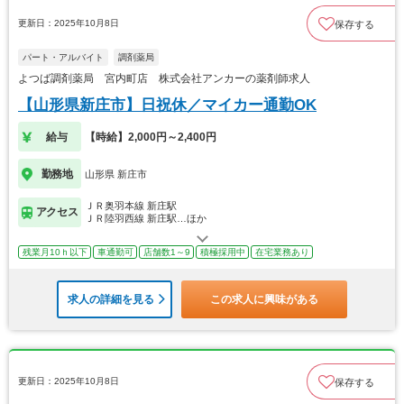
更新日：2025年10月8日
保存する
パート・アルバイト
調剤薬局
よつば調剤薬局 宮内町店 株式会社アンカーの薬剤師求人
【山形県新庄市】日祝休／マイカー通勤OK
給与
【時給】2,000円～2,400円
勤務地
山形県 新庄市
ＪＲ奥羽本線 新庄駅
アクセス
ＪＲ陸羽西線 新庄駅…ほか
残業月10ｈ以下
車通勤可
店舗数1～9
積極採用中
在宅業務あり
求人の詳細を見る
この求人に興味がある
更新日：2025年10月8日
保存する