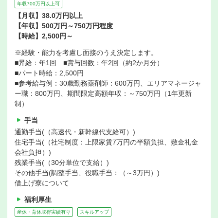
年収700万円以上可
【月収】38.0万円以上
【年収】500万円～750万円程度
【時給】2,500円～
※経験・能力を考慮し面接のうえ決定します。
■昇給：年1回 ■賞与回数：年2回（約2か月分）
■パート時給：2,500円
■参考給与例：30歳勤務薬剤師：600万円、エリアマネージャ
ー職：800万円、期間限定高額年収：～750万円（1年更新
制）
手当
通勤手当(（高速代・新幹線代支給可）)
住宅手当(（社宅制度：上限家賃7万円の半額負担、敷金礼金
会社負担）)
残業手当(（30分単位で支給）)
その他手当(調整手当、役職手当：（～3万円）)
借上げ寮について
福利厚生
産休・育休取得実績有り
スキルアップ