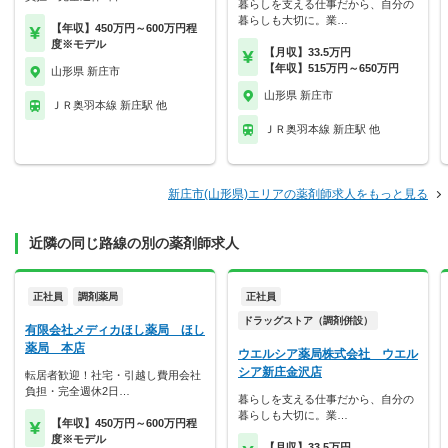
暮らしを支える仕事だから、自分の
暮らしも大切に。業…
【年収】450万円～600万円程
度※モデル
【月収】33.5万円
【年収】515万円～650万円
山形県 新庄市
山形県 新庄市
ＪＲ奥羽本線 新庄駅 他
ＪＲ奥羽本線 新庄駅 他
新庄市(山形県)エリアの薬剤師求人をもっと見る
近隣の同じ路線の別の薬剤師求人
正社員
調剤薬局
正社員
ドラッグストア（調剤併設）
有限会社メディカほし薬局 ほし
薬局 本店
ウエルシア薬局株式会社 ウエル
シア新庄金沢店
転居者歓迎！社宅・引越し費用会社
負担・完全週休2日…
暮らしを支える仕事だから、自分の
暮らしも大切に。業…
【年収】450万円～600万円程
度※モデル
【月収】33.5万円