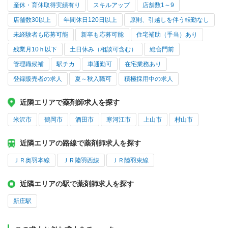
産休・育休取得実績有り
スキルアップ
店舗数1～9
店舗数30以上
年間休日120日以上
原則、引越しを伴う転勤なし
未経験者も応募可能
新卒も応募可能
住宅補助（手当）あり
残業月10ｈ以下
土日休み（相談可含む）
総合門前
管理職候補
駅チカ
車通勤可
在宅業務あり
登録販売者の求人
夏～秋入職可
積極採用中の求人
近隣エリアで薬剤師求人を探す
米沢市
鶴岡市
酒田市
寒河江市
上山市
村山市
近隣エリアの路線で薬剤師求人を探す
ＪＲ奥羽本線
ＪＲ陸羽西線
ＪＲ陸羽東線
近隣エリアの駅で薬剤師求人を探す
新庄駅