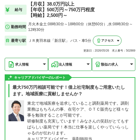
【月収】38.0万円以上
【年収】500万円～750万円程度
給与
【時給】2,500円～
月火木金土:08時30分～18時00分（休憩60分）,水:08時30分～
勤務時間
12時30分
最寄り駅
ＪＲ奥羽本線「新庄駅」 バス・車5分
アクセス
更新日：2026/05/26 求人番号：502869
求人情報
法人情報
類似の求人
キャリアアドバイザーのレポート
最大750万円相談可能です！借上社宅制度もご用意いたし
ます。地域医療に貢献しませんか？
東北で地域医療を追求していること調剤薬局です。調剤
業務はもちろんの事、在宅ケア、ＯＴＣ販売など様々な
事を勉強することが可能です。
研修制度も充実しています！みなさんの笑顔がとてもす
ばらしい薬局です！本当に仕事を楽しくやっていらっし
ゃるのが伝わります。
キャリアアドバイザー 薬剤師担当