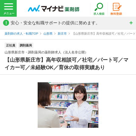
!
安心・安全な転職サポートの提供に努めます。
薬剤師の求人・転職TOP
山形県
新庄市
【山形県新庄市】高年収相談可／社宅／パート可
正社員
調剤薬局
山形県新庄市・調剤薬局の薬剤師求人（法人名非公開）
【山形県新庄市】高年収相談可／社宅／パート可／マ
イカー可／未経験OK／育休の取得実績あり