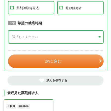
薬剤師取得見込
登録販売者
取得予定年
希望の就業時期
必須
任意
年 3月
次に進む
求人を保存する
最近見た薬剤師求人
正社員
調剤薬局