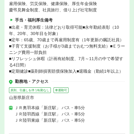
雇用保険、労災保険、健康保険、厚生年金保険
慶弔見舞金制度、社員旅行、借り上げ社宅制度
手当・福利厚生備考
■出産・育児休暇：法律どおり取得可能■永年勤続表彰（10
年、20年、30年目を対象）
■定年：65歳、70歳まで再雇用制度有（1年更新の嘱託社員）
■子育て支援制度（お子様が3歳までおむつ無料支給）■Ｅラー
ニング費用一部負担
■リフレッシュ休暇（計画有給制度、7月～11月の中で希望す
る4日間）
■定期健診■薬剤師損害賠償保険加入■退職金（勤続1年以上）
勤務地・アクセス
原則、引越しを伴う転勤なし
車通勤可
山形県新庄市
ＪＲ奥羽本線「新庄駅」 バス・車5分
ＪＲ陸羽西線「新庄駅」 バス・車5分
ＪＲ陸羽東線「新庄駅」 バス・車5分