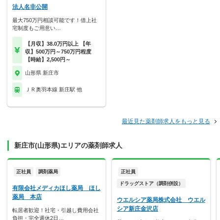
法人名非公開
最大750万円相談可能です！借上社
宅制度もご用意い…
【月収】38.0万円以上 【年
収】500万円～750万円程度
【時給】2,500円～
山形県 新庄市
ＪＲ奥羽本線 新庄駅 他
最近見た薬剤師求人をもっと見る
新庄市(山形県)エリアの薬剤師求人
正社員
調剤薬局
正社員
ドラッグストア（調剤併設）
有限会社メディカほし薬局 ほし
薬局 本店
ウエルシア薬局株式会社 ウエル
シア新庄金沢店
転居者歓迎！社宅・引越し費用会社
負担・完全週休2日…