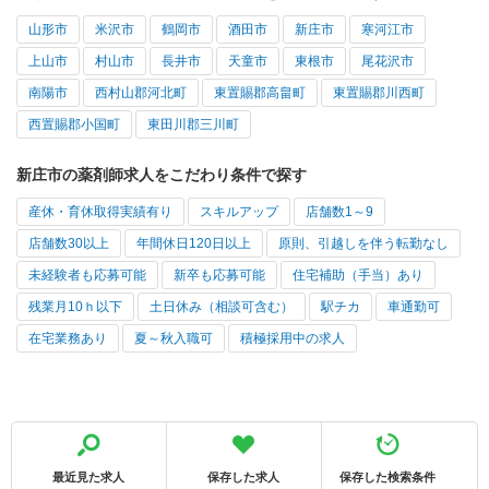
山形市
米沢市
鶴岡市
酒田市
新庄市
寒河江市
上山市
村山市
長井市
天童市
東根市
尾花沢市
南陽市
西村山郡河北町
東置賜郡高畠町
東置賜郡川西町
西置賜郡小国町
東田川郡三川町
新庄市の薬剤師求人をこだわり条件で探す
産休・育休取得実績有り
スキルアップ
店舗数1～9
店舗数30以上
年間休日120日以上
原則、引越しを伴う転勤なし
未経験者も応募可能
新卒も応募可能
住宅補助（手当）あり
残業月10ｈ以下
土日休み（相談可含む）
駅チカ
車通勤可
在宅業務あり
夏～秋入職可
積極採用中の求人
最近見た求人
保存した求人
保存した検索条件