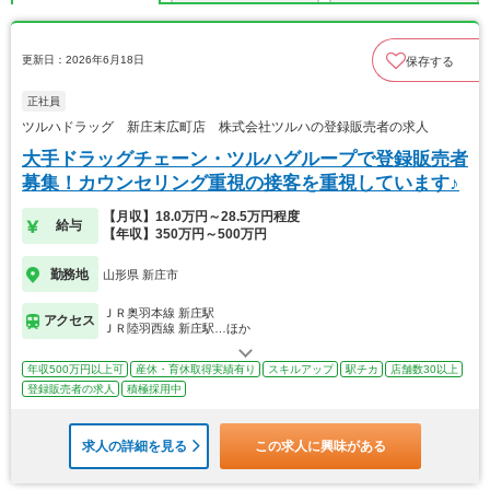
更新日：2026年6月18日
保存する
正社員
ツルハドラッグ 新庄末広町店 株式会社ツルハの登録販売者の求人
大手ドラッグチェーン・ツルハグループで登録販売者
募集！カウンセリング重視の接客を重視しています♪
【月収】18.0万円～28.5万円程度
給与
【年収】350万円～500万円
勤務地
山形県 新庄市
ＪＲ奥羽本線 新庄駅
アクセス
ＪＲ陸羽西線 新庄駅…ほか
年収500万円以上可
産休・育休取得実績有り
スキルアップ
駅チカ
店舗数30以上
登録販売者の求人
積極採用中
求人の詳細を見る
この求人に興味がある