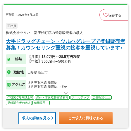
更新日：2026年6月18日
保存する
正社員
株式会社ツルハ 新庄桧町店の登録販売者の求人
大手ドラッグチェーン・ツルハグループで登録販売者
募集！カウンセリング重視の接客を重視しています♪
【月収】18.0万円～28.5万円程度
給与
【年収】350万円～500万円
勤務地
山形県 新庄市
ＪＲ奥羽本線 新庄駅
アクセス
ＪＲ陸羽西線 新庄駅…ほか
年収500万円以上可
産休・育休取得実績有り
スキルアップ
店舗数30以上
登録販売者の求人
積極採用中
求人の詳細を見る
この求人に興味がある