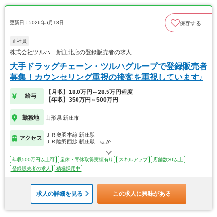
更新日：2026年6月18日
保存する
正社員
株式会社ツルハ 新庄北店の登録販売者の求人
大手ドラッグチェーン・ツルハグループで登録販売者
募集！カウンセリング重視の接客を重視しています♪
【月収】18.0万円～28.5万円程度
給与
【年収】350万円～500万円
勤務地
山形県 新庄市
ＪＲ奥羽本線 新庄駅
アクセス
ＪＲ陸羽西線 新庄駅…ほか
年収500万円以上可
産休・育休取得実績有り
スキルアップ
店舗数30以上
登録販売者の求人
積極採用中
求人の詳細を見る
この求人に興味がある