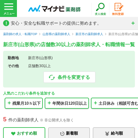
!
安心・安全な転職サポートの提供に努めます。
薬剤師の求人・転職TOP
山形県の薬剤師求人
新庄市の薬剤師求人
新庄市(山形県)の店
新庄市(山形県)の店舗数30以上の薬剤師求人・転職情報一覧
勤務地
新庄市(山形県)
その他
店舗数30以上
条件を変更する
人気のこだわり条件を追加する
残業月10ｈ以下
年間休日120日以上
土日休み（相談可含
5
件の薬剤師求人
※ 非公開求人を除く
おすすめ順
新着順
給与順