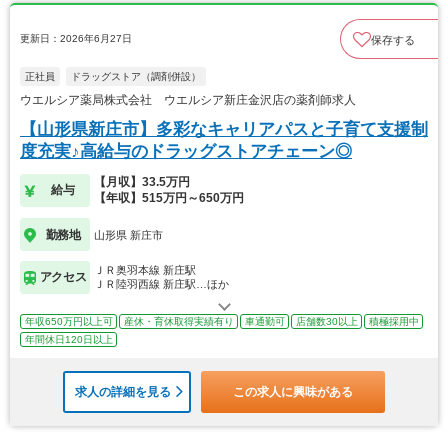
更新日：2026年6月27日
保存する
正社員
ドラッグストア（調剤併設）
ウエルシア薬局株式会社 ウエルシア新庄金沢店の薬剤師求人
【山形県新庄市】多彩なキャリアパスと子育て支援制
度充実♪高給与のドラッグストアチェーン◎
【月収】33.5万円
給与
【年収】515万円～650万円
勤務地
山形県 新庄市
ＪＲ奥羽本線 新庄駅
アクセス
ＪＲ陸羽西線 新庄駅…ほか
年収650万円以上可
産休・育休取得実績有り
車通勤可
店舗数30以上
積極採用中
年間休日120日以上
求人の詳細を見る
この求人に興味がある