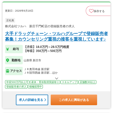
更新日：2026年6月18日
保存する
正社員
株式会社ツルハ 新庄千門町店の登録販売者の求人
大手ドラッグチェーン・ツルハグループで登録販売者
募集！カウンセリング重視の接客を重視しています♪
【月収】18.0万円～28.5万円程度
給与
【年収】350万円～500万円
勤務地
山形県 新庄市
ＪＲ奥羽本線 新庄駅
アクセス
ＪＲ陸羽西線 新庄駅…ほか
年収500万円以上可
産休・育休取得実績有り
スキルアップ
店舗数30以上
登録販売者の求人
積極採用中
求人の詳細を見る
この求人に興味がある