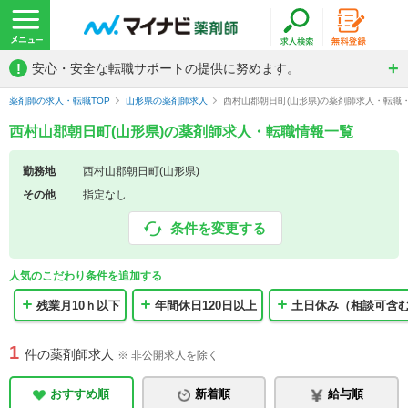
!
安心・安全な転職サポートの提供に努めます。
薬剤師の求人・転職TOP
山形県の薬剤師求人
西村山郡朝日町(山形県)の薬剤師求人・転職
西村山郡朝日町(山形県)の薬剤師求人・転職情報一覧
勤務地
西村山郡朝日町(山形県)
その他
指定なし
条件を変更する
人気のこだわり条件を追加する
残業月10ｈ以下
年間休日120日以上
土日休み（相談可含
1
件の薬剤師求人
※ 非公開求人を除く
おすすめ順
新着順
給与順