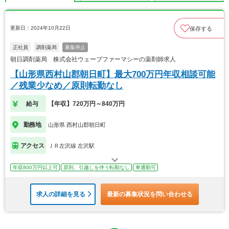
更新日：2024年10月22日
保存する
正社員
調剤薬局
募集停止
朝日調剤薬局 株式会社ウェーブファーマシーの薬剤師求人
【山形県西村山郡朝日町】最大700万円年収相談可能
／残業少なめ／原則転勤なし
給与
【年収】720万円～840万円
勤務地
山形県 西村山郡朝日町
アクセス
ＪＲ左沢線 左沢駅
年収800万円以上可
原則、引越しを伴う転勤なし
車通勤可
求人の詳細を見る
最新の募集状況を問い合わせる