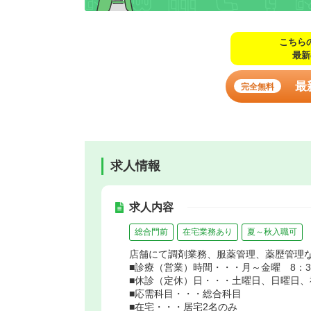
こちら
最新
最
完全無料
求人情報
求人内容
総合門前
在宅業務あり
夏～秋入職可
店舗にて調剤業務、服薬管理、薬歴管理
■診療（営業）時間・・・月～金曜 8：30
■休診（定休）日・・・土曜日、日曜日、
■応需科目・・・総合科目
■在宅・・・居宅2名のみ