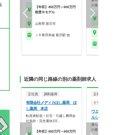
暮らしを支える仕事だから、
薬
の暮らしも大切に。業…
【年収】450万円～600万円
程度※モデル
【月収】33.5万円
【年収】515万円～65
山形県 新庄市
山形県 新庄市
ＪＲ奥羽本線 新庄駅 他
ＪＲ奥羽本線 新庄駅 
近隣の同じ路線の別の薬剤師求人
正社員
調剤薬局
正社員
有限会社メディカほし薬局 ほ
ドラッグストア（調剤併設
し薬局 本店
ウエルシア薬局株式会社 
転居者歓迎！社宅・引越し費用会
ルシア新庄金沢店
社負担・完全週休2日…
暮らしを支える仕事だから、
の暮らしも大切に。業…
【年収】450万円～600万円