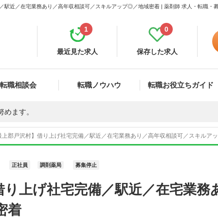
／駅近／在宅業務あり／高年収相談可／スキルアップ◎／地域密着 | 薬剤師 求人・転職・
1
0
最近見た求人
保存した求人
転職相談会
転職ノウハウ
転職お役立ちガイド
努めます。
最上郡戸沢村】借り上げ社宅完備／駅近／在宅業務あり／高年収相談可／スキルアップ◎
正社員
調剤薬局
募集停止
借り上げ社宅完備／駅近／在宅業務
密着