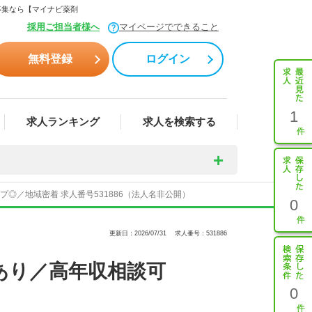
募集なら【マイナビ薬剤
採用ご担当者様へ
マイページでできること
無料登録
ログイン
1
求人ランキング
求人を検索する
／地域密着 求人番号531886（法人名非公開）
0
更新日：2026/07/31
求人番号：531886
あり／高年収相談可
0