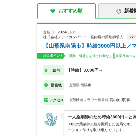
おすすめ順
新着
更新日：2024/11/15
株式会社メディカンパニー 宮内店の薬剤師求人
パ
【山形県南陽市】時給3000円以上／
注目ポイント
原則、引越しを伴う転勤なし
残業月10ｈ
【時給】3,000円～
給与
山形県 南陽市
勤務地
山形鉄道フラワー長井線 宮内(山形)駅
アクセス
一人薬剤師のため時給3000円～と
30代の薬剤師夫婦が開局した薬局です。
ーション作りを取り組んでいます。