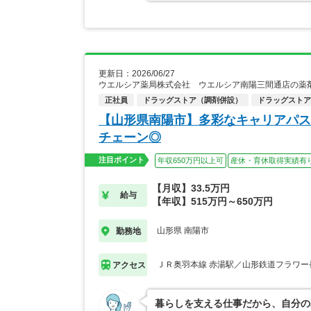
更新日：2026/06/27
ウエルシア薬局株式会社 ウエルシア南陽三間通店の薬
正社員
ドラッグストア（調剤併設）
ドラッグストア
【山形県南陽市】多彩なキャリアパス
チェーン◎
注目ポイント
年収650万円以上可
産休・育休取得実績有
【月収】33.5万円
給与
【年収】515万円～650万円
山形県 南陽市
勤務地
ＪＲ奥羽本線 赤湯駅／山形鉄道フラワー
アクセス
暮らしを支える仕事だから、自分の