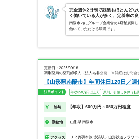
完全週休2日制で残業もほとんどな
く働いている人が多く、定着率の良
南陽市内にグループ企業含め4店舗展開
働いていただける環境です。
更新日：2025/09/18
調剤薬局の薬剤師求人（法人名非公開 ※詳細はお問合
【山形県南陽市】年間休日120日／
注目ポイント
年収650万円以上可
原則、引越しを伴う転
【年収】600万円～650万円程度
給与
山形県 南陽市
勤務地
ＪＲ奥羽本線 赤湯駅／山形鉄道フラワー
アクセス