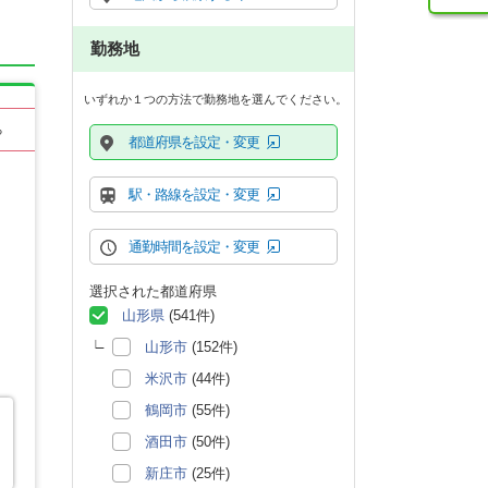
勤務地
いずれか１つの方法で勤務地を選んでください。
る
都道府県を設定・変更
駅・路線を設定・変更
通勤時間を設定・変更
選択された都道府県
山形県
(541件)
山形市
(152件)
米沢市
(44件)
鶴岡市
(55件)
酒田市
(50件)
ケ
新庄市
(25件)