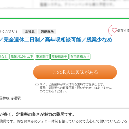
保存す
せください）
正社員
調剤薬局
上／完全週休二日制／高年収相談可能／残業少なめ
勤なし
残業月10ｈ以下
車通勤可
積極採用中
在宅業務あり
この求人に興味がある
マイナビ薬剤師が求人情報を無料でご提供します。
薬局・病院等への直接応募・問い合わせではありません
のでご安心ください。
長井線 赤湯駅
が多く、定着率の良さが魅力の薬局です。
の薬局です。急なお休みのフォロー体制も整っているので安心して働いていただける