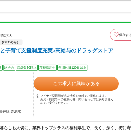
保存す
剤師求人
（OTCのみ）
と子育て支援制度充実♪高給与のドラッグストア
り
駅チカ
店舗数30以上
積極採用中
年間休日120日以上
この求人に興味がある
マイナビ薬剤師が求人情報を無料でご提供します。
薬局・病院等への直接応募・問い合わせではありません
のでご安心ください。
長井線 赤湯駅
暮らしも大切に。業界トップクラスの福利厚生で、長く、深く、街に寄