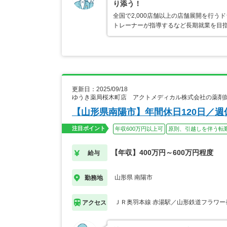
り添う！
全国で2,000店舗以上の店舗展開を行
トレーナーが指導するなど長期就業を目指
更新日：2025/09/18
ゆうき薬局桜木町店 アクトメディカル株式会社の薬剤
【山形県南陽市】年間休日120日／
注目ポイント
年収600万円以上可
原則、引越しを伴う転
【年収】400万円～600万円程度
給与
山形県 南陽市
勤務地
ＪＲ奥羽本線 赤湯駅／山形鉄道フラワー
アクセス