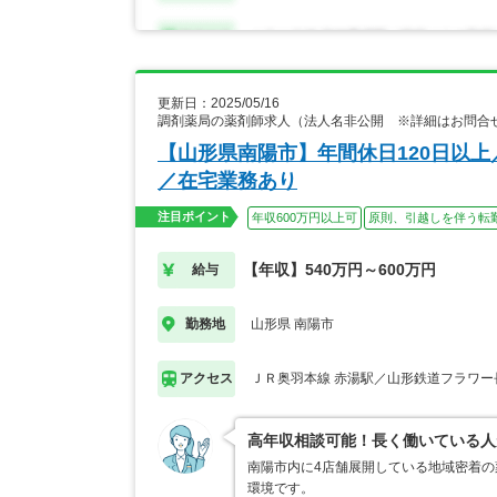
更新日：2025/05/16
調剤薬局の薬剤師求人（法人名非公開 ※詳細はお問合
【山形県南陽市】年間休日120日以
／在宅業務あり
注目ポイント
年収600万円以上可
原則、引越しを伴う転
【年収】540万円～600万円
給与
山形県 南陽市
勤務地
ＪＲ奥羽本線 赤湯駅／山形鉄道フラワー
アクセス
高年収相談可能！長く働いている人
南陽市内に4店舗展開している地域密着
環境です。