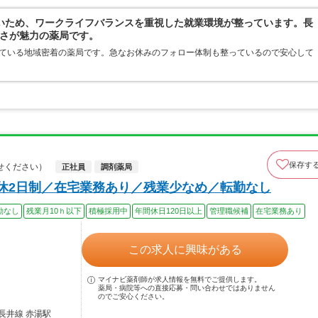
いため、ワークライフバランスを重視した就業環境が整っています。長
さが魅力の薬局です。
している地域密着の薬局です。急なお休みのフォロー体制も整っているので安心して
保存す
せください）
正社員
調剤薬局
週休2日制／在宅業務あり／残業少なめ／転勤なし
勤なし
残業月10ｈ以下
積極採用中
年間休日120日以上
管理職候補
在宅業務あり
この求人に興味がある
マイナビ薬剤師が求人情報を無料でご提供します。
薬局・病院等への直接応募・問い合わせではありません
のでご安心ください。
長井線 赤湯駅