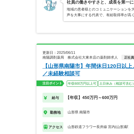
社員の働きやすさと、成長を第一に
地域の患者様とのコミュニケーションを
声を大事にする代表で、有給取得率が高
更新日：2025/06/11
南陽調剤薬局 株式会社大東本店の薬剤師求人
正社員
【山形県南陽市】年間休日120日以
／未経験相談可
注目ポイント
年収600万円以上可
土日休み（相談可含む
【年収】450万円～600万円
給与
山形県 南陽市
勤務地
山形鉄道フラワー長井線 宮内(山形)駅
アクセス