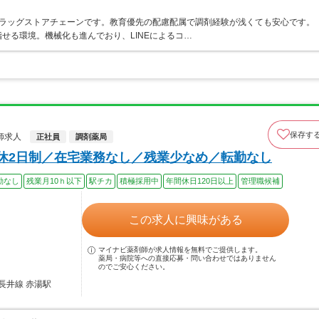
うドラッグストアチェーンです。教育優先の配慮配属で調剤経験が浅くても安心です。
せる環境。機械化も進んでおり、LINEによるコ…
保存す
師求人
正社員
調剤薬局
週休2日制／在宅業務なし／残業少なめ／転勤なし
勤なし
残業月10ｈ以下
駅チカ
積極採用中
年間休日120日以上
管理職候補
この求人に興味がある
マイナビ薬剤師が求人情報を無料でご提供します。
薬局・病院等への直接応募・問い合わせではありません
のでご安心ください。
長井線 赤湯駅