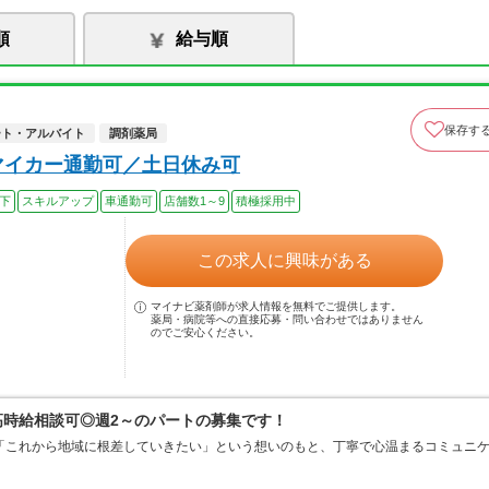
順
給与順
保存す
ート・アルバイト
調剤薬局
マイカー通勤可／土日休み可
以下
スキルアップ
車通勤可
店舗数1～9
積極採用中
この求人に興味がある
マイナビ薬剤師が求人情報を無料でご提供します。
薬局・病院等への直接応募・問い合わせではありません
のでご安心ください。
高時給相談可◎週2～のパートの募集です！
「これから地域に根差していきたい」という想いのもと、丁寧で心温まるコミュニ