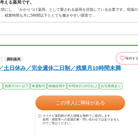
考える薬局です。
大切にし、「かかりつけ薬局」として愛される薬局を目指している企業です。現場の
く、残業時間も月に5時間以下ととても働きやすい環境で…
保存す
調剤薬局
上／土日休み／完全週休二日制／残業月10時間未満
）
残業月10ｈ以下
車通勤可
積極採用中
年間休日120日以上
在宅業務あり
この求人に興味がある
マイナビ薬剤師が求人情報を無料でご提供します。
薬局・病院等への直接応募・問い合わせではありません
のでご安心ください。