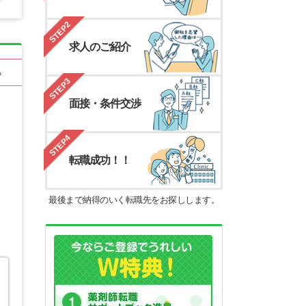
STEP2
求人のご紹介
る
STEP3
面接・条件交渉
STEP4
転職成功！！
最後まで納得のいく転職先をお探しします。