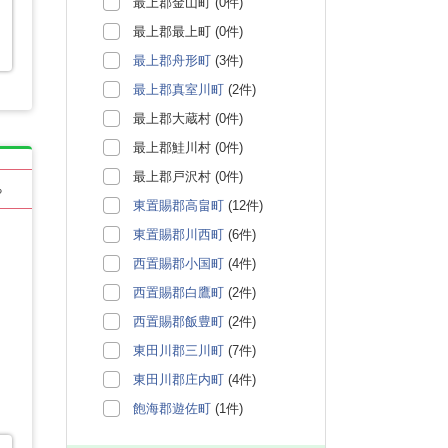
最上郡金山町 (0件)
最上郡最上町 (0件)
最上郡舟形町
(3件)
最上郡真室川町
(2件)
最上郡大蔵村 (0件)
最上郡鮭川村 (0件)
最上郡戸沢村 (0件)
る
東置賜郡高畠町
(12件)
東置賜郡川西町
(6件)
西置賜郡小国町
(4件)
西置賜郡白鷹町
(2件)
西置賜郡飯豊町
(2件)
東田川郡三川町
(7件)
東田川郡庄内町
(4件)
飽海郡遊佐町
(1件)